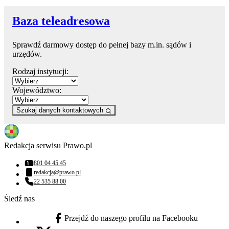
Baza teleadresowa
Sprawdź darmowy dostęp do pełnej bazy m.in. sądów i
urzędów.
Rodzaj instytucji:
Województwo:
Szukaj danych kontaktowych
Redakcja serwisu Prawo.pl
801 04 45 45
Numer telefonu:
redakcja@prawo.pl
Adres email:
22 535 88 00
Numer telefonu:
Śledź nas
Przejdź do naszego profilu na Facebooku
facebook - otwiera się w nowej karcie