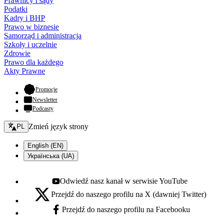
Prawnicy i sądy
Podatki
Kadry i BHP
Prawo w biznesie
Samorząd i administracja
Szkoły i uczelnie
Zdrowie
Prawo dla każdego
Akty Prawne
- otwiera się w nowej karcie
Promocje
Newsletter
Podcasty
Zmień język - bieżący:
Zmień język strony
PL
English (EN)
Українська (UA)
Odwiedź nasz kanał w serwisie YouTube
Youtube - otwiera się w nowej karcie
Przejdź do naszego profilu na X (dawniej Twitter)
X - otwiera się w nowej karcie
Przejdź do naszego profilu na Facebooku
Facebook - otwiera się w nowej karcie