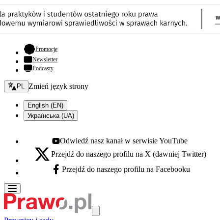
- otwiera się w nowej karcie
Promocje
Newsletter
Podcasty
Zmień język - bieżący:
Zmień język strony
PL
English (EN)
Українська (UA)
Odwiedź nasz kanał w serwisie YouTube
Youtube - otwiera się w nowej karcie
Przejdź do naszego profilu na X (dawniej Twitter)
X - otwiera się w nowej karcie
Przejdź do naszego profilu na Facebooku
Facebook - otwiera się w nowej karcie