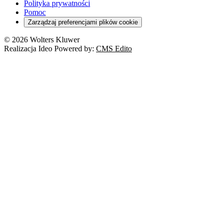
Orzeczenia
Polityka prywatności
Deregulacja
RODO
Pomoc
Cyberbezpieczeństwo
Zarządzaj preferencjami plików cookie
Franczyza
Nowe technologie
© 2026 Wolters Kluwer
Prawo autorskie
Realizacja Ideo Powered by:
CMS Edito