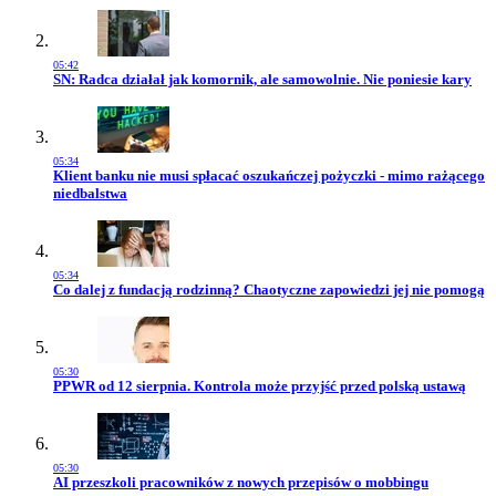
05:42
Przejdź do artykułu:
SN: Radca działał jak komornik, ale samowolnie. Nie poniesie kary
05:34
Przejdź do artykułu:
Klient banku nie musi spłacać oszukańczej pożyczki - mimo rażącego
niedbalstwa
05:34
Przejdź do artykułu:
Co dalej z fundacją rodzinną? Chaotyczne zapowiedzi jej nie pomogą
05:30
Przejdź do artykułu:
PPWR od 12 sierpnia. Kontrola może przyjść przed polską ustawą
05:30
Przejdź do artykułu:
AI przeszkoli pracowników z nowych przepisów o mobbingu