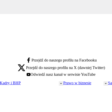
Przejdź do naszego profilu na Facebooku
facebook - otwiera się w nowej karcie
Przejdź do naszego profilu na X (dawniej Twitter)
x - otwiera się w nowej karcie
Odwiedź nasz kanał w serwisie YouTube
youtube - otwiera się w nowej karcie
Kadry i BHP
Prawo w biznesie
Sa
Prawo pracy
Prawo gospodarcze
HR
Małe i średnie firmy
BHP
Spółki
Ubezpieczenia społeczne
Finanse