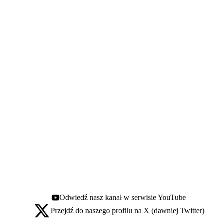
Odwiedź nasz kanał w serwisie YouTube
Youtube - otwiera się w nowej karcie
Przejdź do naszego profilu na X (dawniej Twitter)
X - otwiera się w nowej karcie