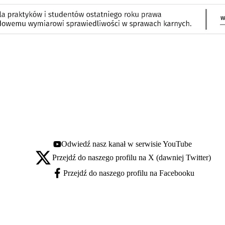
Odwiedź nasz kanał w serwisie YouTube
Youtube - otwiera się w nowej karcie
Przejdź do naszego profilu na X (dawniej Twitter)
X - otwiera się w nowej karcie
Przejdź do naszego profilu na Facebooku
Facebook - otwiera się w nowej karcie