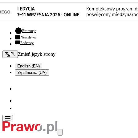
- otwiera się w nowej karcie
Promocje
Newsletter
Podcasty
Zmień język - bieżący:
Zmień język strony
PL
English (EN)
Українська (UA)