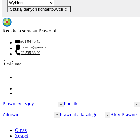
Szukaj danych kontaktowych
Redakcja serwisu Prawo.pl
801 04 45 45
Numer telefonu:
redakcja@prawo.pl
Adres email:
22 535 88 00
Numer telefonu:
Śledź nas
Prawnicy i sądy
Podatki
Zdrowie
Prawo dla każdego
Akty Prawne
Wymiar sprawiedliwości
PIT
Prawnicy
CIT
Farmacja
O nas
Prawo cywilne
Prokuratura
VAT
Finansowanie zdrowia
Zespół
Prawo karne
Policja
Akcyza