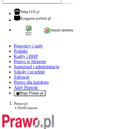
otwiera się w nowej karcie
Sklep LEX.pl
otwiera się w nowej karcie
Księgarnia profinfo.pl
Nasze serwisy
Prawnicy i sądy
Podatki
Kadry i BHP
Prawo w biznesie
Samorząd i administracja
Szkoły i uczelnie
Zdrowie
Prawo dla każdego
Akty Prawne
Moje Prawo.pl
- rejestracja i logowanie do serwisu
Prawo.pl
Profil autora