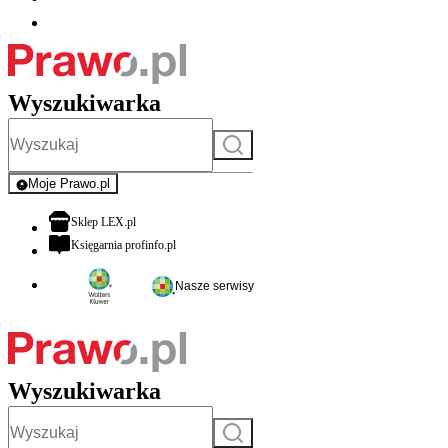
Wyszukiwarka
Szukaj
Moje Prawo.pl
- rejestracja i logowanie do serwisu
otwiera się w nowej karcie
Sklep LEX.pl
otwiera się w nowej karcie
Księgarnia profinfo.pl
Nasze serwisy
Wyszukiwarka
Szukaj