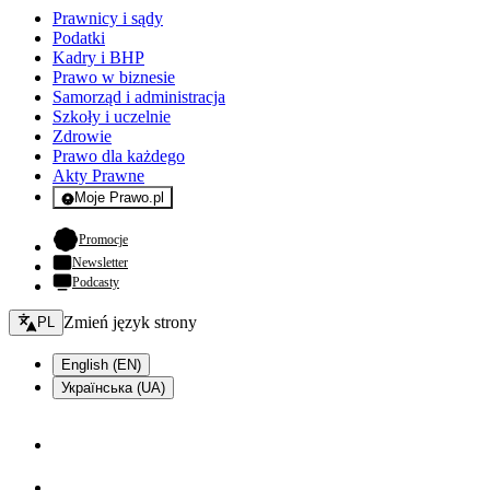
Prawnicy i sądy
Podatki
Kadry i BHP
Prawo w biznesie
Samorząd i administracja
Szkoły i uczelnie
Zdrowie
Prawo dla każdego
Akty Prawne
Moje Prawo.pl
- rejestracja i logowanie do serwisu
- otwiera się w nowej karcie
Promocje
Newsletter
Podcasty
Zmień język - bieżący:
Zmień język strony
PL
English (EN)
Українська (UA)