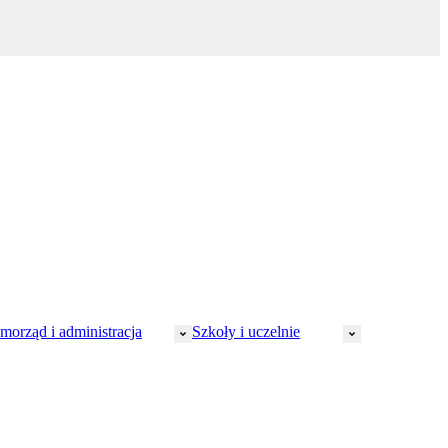
morząd i administracja
Szkoły i uczelnie
Samorząd terytorialny
Kadry w oświacie
Bezpieczeństwo publiczne
Zarządzanie oświatą
Administracja publiczna
Orzeczenia
Finanse samorządów
Studenci