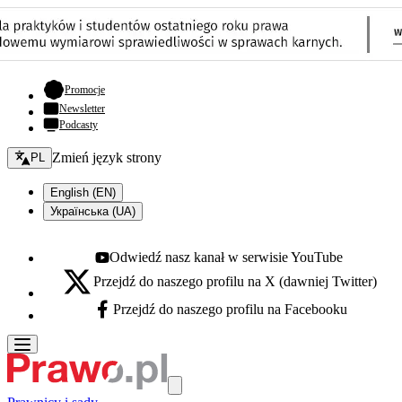
- otwiera się w nowej karcie
Promocje
Newsletter
Podcasty
Zmień język - bieżący:
Zmień język strony
PL
English (EN)
Українська (UA)
Odwiedź nasz kanał w serwisie YouTube
Youtube - otwiera się w nowej karcie
Przejdź do naszego profilu na X (dawniej Twitter)
X - otwiera się w nowej karcie
Przejdź do naszego profilu na Facebooku
Facebook - otwiera się w nowej karcie