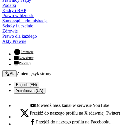
Prawnicy i sądy
Podatki
Kadry i BHP
Prawo w biznesie
Samorząd i administracja
Szkoły i uczelnie
Zdrowie
Prawo dla każdego
Akty Prawne
- otwiera się w nowej karcie
Promocje
Newsletter
Podcasty
Zmień język - bieżący:
Zmień język strony
PL
English (EN)
Українська (UA)
Odwiedź nasz kanał w serwisie YouTube
Youtube - otwiera się w nowej karcie
Przejdź do naszego profilu na X (dawniej Twitter)
X - otwiera się w nowej karcie
Przejdź do naszego profilu na Facebooku
Facebook - otwiera się w nowej karcie