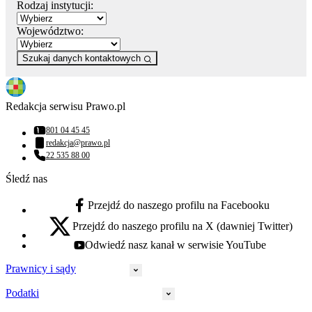
Rodzaj instytucji:
Województwo:
Szukaj danych kontaktowych
Redakcja serwisu Prawo.pl
801 04 45 45
Numer telefonu:
redakcja@prawo.pl
Adres email:
22 535 88 00
Numer telefonu:
Śledź nas
Przejdź do naszego profilu na Facebooku
facebook - otwiera się w nowej karcie
Przejdź do naszego profilu na X (dawniej Twitter)
x - otwiera się w nowej karcie
Odwiedź nasz kanał w serwisie YouTube
youtube - otwiera się w nowej karcie
Prawnicy i sądy
Podatki
Wymiar sprawiedliwości