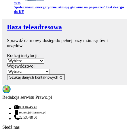
05:30
Przejdź do artykułu:
Społeczności energetyczne istnieją głównie na papierze? Jest skarga
do KE
Baza teleadresowa
Sprawdź darmowy dostęp do pełnej bazy m.in. sądów i
urzędów.
Rodzaj instytucji:
Województwo:
Szukaj danych kontaktowych
Redakcja serwisu Prawo.pl
801 04 45 45
Numer telefonu:
redakcja@prawo.pl
Adres email:
22 535 88 00
Numer telefonu:
Śledź nas