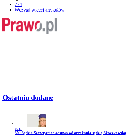
774
Wczytaj więcej artykułów
Ostatnio dodane
05:47
Przejdź do artykułu:
SN: Sędzia Szczepaniec odsuwa od orzekania sędzię Skoczkowską