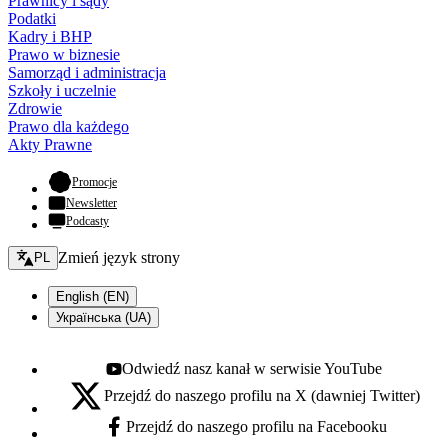
Prawnicy i sądy
Podatki
Kadry i BHP
Prawo w biznesie
Samorząd i administracja
Szkoły i uczelnie
Zdrowie
Prawo dla każdego
Akty Prawne
- otwiera się w nowej karcie
Promocje
Newsletter
Podcasty
Zmień język - bieżący:
Zmień język strony
PL
English (EN)
Українська (UA)
Odwiedź nasz kanał w serwisie YouTube
Youtube - otwiera się w nowej karcie
Przejdź do naszego profilu na X (dawniej Twitter)
X - otwiera się w nowej karcie
Przejdź do naszego profilu na Facebooku
Facebook - otwiera się w nowej karcie