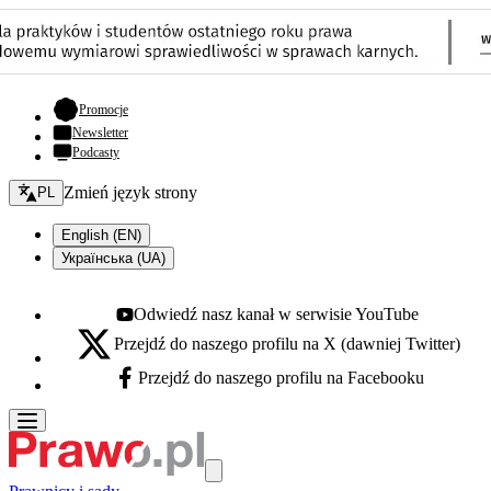
- otwiera się w nowej karcie
Promocje
Newsletter
Podcasty
Zmień język - bieżący:
Zmień język strony
PL
English (EN)
Українська (UA)
Odwiedź nasz kanał w serwisie YouTube
Youtube - otwiera się w nowej karcie
Przejdź do naszego profilu na X (dawniej Twitter)
X - otwiera się w nowej karcie
Przejdź do naszego profilu na Facebooku
Facebook - otwiera się w nowej karcie