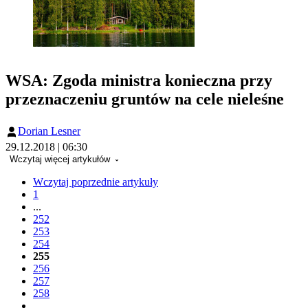
WSA: Zgoda ministra konieczna przy
przeznaczeniu gruntów na cele nieleśne
Dorian Lesner
29.12.2018 | 06:30
Wczytaj więcej artykułów
Wczytaj poprzednie artykuły
1
...
252
253
254
255
256
257
258
...