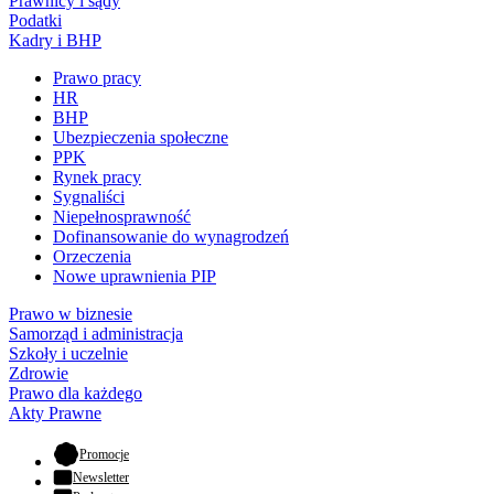
Prawnicy i sądy
Podatki
Kadry i BHP
Prawo pracy
HR
BHP
Ubezpieczenia społeczne
PPK
Rynek pracy
Sygnaliści
Niepełnosprawność
Dofinansowanie do wynagrodzeń
Orzeczenia
Nowe uprawnienia PIP
Prawo w biznesie
Samorząd i administracja
Szkoły i uczelnie
Zdrowie
Prawo dla każdego
Akty Prawne
- otwiera się w nowej karcie
Promocje
Newsletter