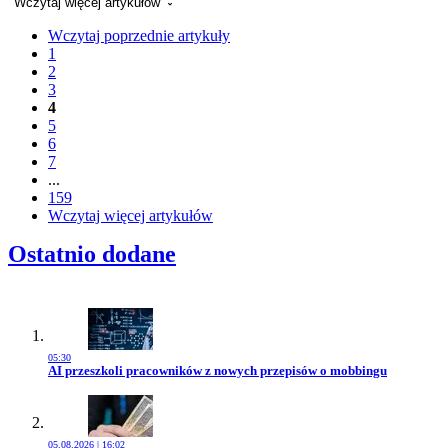
Wczytaj więcej artykułów
Wczytaj poprzednie artykuły
1
2
3
4
5
6
7
...
159
Wczytaj więcej artykułów
Ostatnio dodane
05:30
Przejdź do artykułu:
AI przeszkoli pracowników z nowych przepisów o mobbingu
05.08.2026 | 16:02