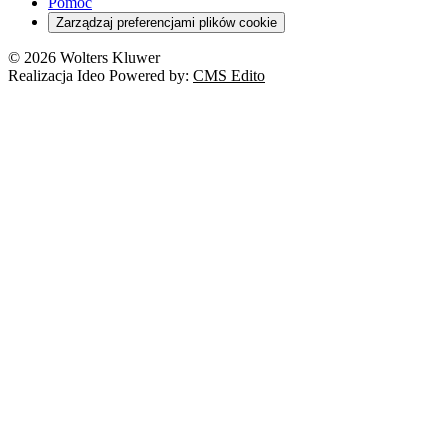
RODO
Pomoc
Cyberbezpieczeństwo
Zarządzaj preferencjami plików cookie
Franczyza
Nowe technologie
© 2026 Wolters Kluwer
Prawo autorskie
Realizacja Ideo Powered by:
CMS Edito