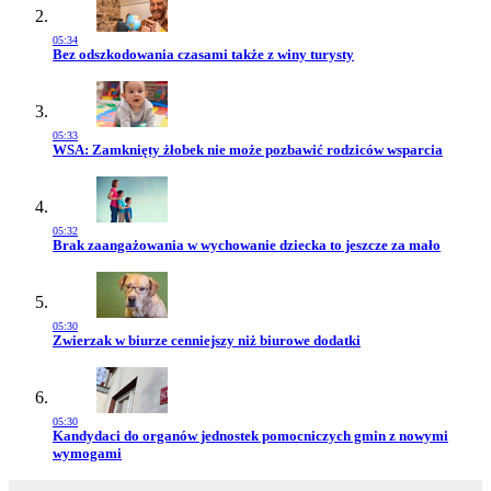
05:34
Przejdź do artykułu:
Bez odszkodowania czasami także z winy turysty
05:33
Przejdź do artykułu:
WSA: Zamknięty żłobek nie może pozbawić rodziców wsparcia
05:32
Przejdź do artykułu:
Brak zaangażowania w wychowanie dziecka to jeszcze za mało
05:30
Przejdź do artykułu:
Zwierzak w biurze cenniejszy niż biurowe dodatki
05:30
Przejdź do artykułu:
Kandydaci do organów jednostek pomocniczych gmin z nowymi
wymogami