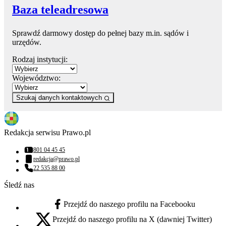
Baza teleadresowa
Sprawdź darmowy dostęp do pełnej bazy m.in. sądów i
urzędów.
Rodzaj instytucji:
Województwo:
Szukaj danych kontaktowych
Redakcja serwisu Prawo.pl
801 04 45 45
Numer telefonu:
redakcja@prawo.pl
Adres email:
22 535 88 00
Numer telefonu:
Śledź nas
Przejdź do naszego profilu na Facebooku
facebook - otwiera się w nowej karcie
Przejdź do naszego profilu na X (dawniej Twitter)
x - otwiera się w nowej karcie