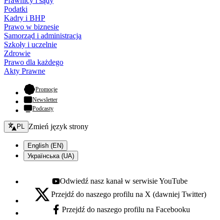
Prawnicy i sądy
Podatki
Kadry i BHP
Prawo w biznesie
Samorząd i administracja
Szkoły i uczelnie
Zdrowie
Prawo dla każdego
Akty Prawne
- otwiera się w nowej karcie
Promocje
Newsletter
Podcasty
Zmień język - bieżący:
Zmień język strony
PL
English (EN)
Українська (UA)
Odwiedź nasz kanał w serwisie YouTube
Youtube - otwiera się w nowej karcie
Przejdź do naszego profilu na X (dawniej Twitter)
X - otwiera się w nowej karcie
Przejdź do naszego profilu na Facebooku
Facebook - otwiera się w nowej karcie