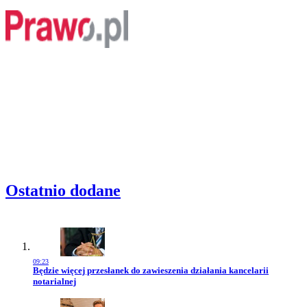
Ostatnio dodane
09:23
Przejdź do artykułu:
Będzie więcej przesłanek do zawieszenia działania kancelarii
notarialnej