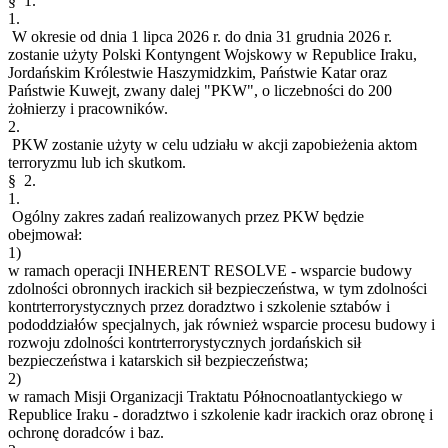
§ 1.
1.
W okresie od dnia 1 lipca 2026 r. do dnia 31 grudnia 2026 r.
zostanie użyty Polski Kontyngent Wojskowy w Republice Iraku,
Jordańskim Królestwie Haszymidzkim, Państwie Katar oraz
Państwie Kuwejt, zwany dalej "PKW", o liczebności do 200
żołnierzy i pracowników.
2.
PKW zostanie użyty w celu udziału w akcji zapobieżenia aktom
terroryzmu lub ich skutkom.
§ 2.
1.
Ogólny zakres zadań realizowanych przez PKW będzie
obejmował:
1)
w ramach operacji INHERENT RESOLVE - wsparcie budowy
zdolności obronnych irackich sił bezpieczeństwa, w tym zdolności
kontrterrorystycznych przez doradztwo i szkolenie sztabów i
pododdziałów specjalnych, jak również wsparcie procesu budowy i
rozwoju zdolności kontrterrorystycznych jordańskich sił
bezpieczeństwa i katarskich sił bezpieczeństwa;
2)
w ramach Misji Organizacji Traktatu Północnoatlantyckiego w
Republice Iraku - doradztwo i szkolenie kadr irackich oraz obronę i
ochronę doradców i baz.