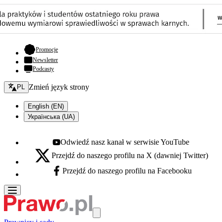
- otwiera się w nowej karcie
Promocje
Newsletter
Podcasty
Zmień język - bieżący:
Zmień język strony
PL
English (EN)
Українська (UA)
Odwiedź nasz kanał w serwisie YouTube
Youtube - otwiera się w nowej karcie
Przejdź do naszego profilu na X (dawniej Twitter)
X - otwiera się w nowej karcie
Przejdź do naszego profilu na Facebooku
Facebook - otwiera się w nowej karcie