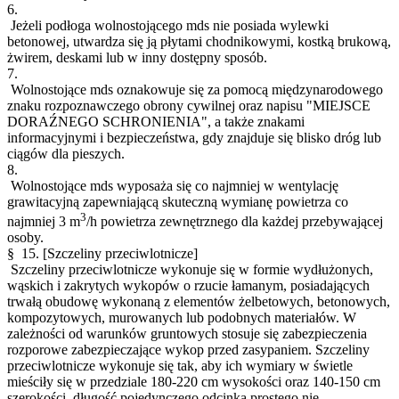
6.
Jeżeli podłoga wolnostojącego mds nie posiada wylewki
betonowej, utwardza się ją płytami chodnikowymi, kostką brukową,
żwirem, deskami lub w inny dostępny sposób.
7.
Wolnostojące mds oznakowuje się za pomocą międzynarodowego
znaku rozpoznawczego obrony cywilnej oraz napisu "MIEJSCE
DORAŹNEGO SCHRONIENIA", a także znakami
informacyjnymi i bezpieczeństwa, gdy znajduje się blisko dróg lub
ciągów dla pieszych.
8.
Wolnostojące mds wyposaża się co najmniej w wentylację
grawitacyjną zapewniającą skuteczną wymianę powietrza co
3
najmniej 3 m
/h powietrza zewnętrznego dla każdej przebywającej
osoby.
§ 15.
[Szczeliny przeciwlotnicze]
Szczeliny przeciwlotnicze wykonuje się w formie wydłużonych,
wąskich i zakrytych wykopów o rzucie łamanym, posiadających
trwałą obudowę wykonaną z elementów żelbetowych, betonowych,
kompozytowych, murowanych lub podobnych materiałów. W
zależności od warunków gruntowych stosuje się zabezpieczenia
rozporowe zabezpieczające wykop przed zasypaniem. Szczeliny
przeciwlotnicze wykonuje się tak, aby ich wymiary w świetle
mieściły się w przedziale 180-220 cm wysokości oraz 140-150 cm
szerokości, długość pojedynczego odcinka prostego nie