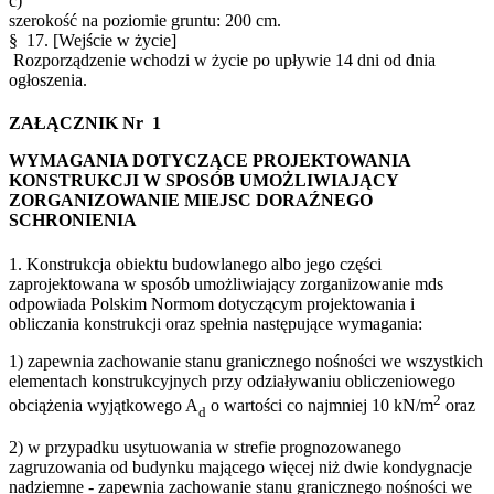
c)
szerokość na poziomie gruntu: 200 cm.
§ 17.
[Wejście w życie]
Rozporządzenie wchodzi w życie po upływie 14 dni od dnia
ogłoszenia.
ZAŁĄCZNIK Nr 1
WYMAGANIA DOTYCZĄCE PROJEKTOWANIA
KONSTRUKCJI W SPOSÓB UMOŻLIWIAJĄCY
ZORGANIZOWANIE MIEJSC DORAŹNEGO
SCHRONIENIA
1. Konstrukcja obiektu budowlanego albo jego części
zaprojektowana w sposób umożliwiający zorganizowanie mds
odpowiada Polskim Normom dotyczącym projektowania i
obliczania konstrukcji oraz spełnia następujące wymagania:
1) zapewnia zachowanie stanu granicznego nośności we wszystkich
elementach konstrukcyjnych przy odziaływaniu obliczeniowego
2
obciążenia wyjątkowego A
o wartości co najmniej 10 kN/m
oraz
d
2) w przypadku usytuowania w strefie prognozowanego
zagruzowania od budynku mającego więcej niż dwie kondygnacje
nadziemne - zapewnia zachowanie stanu granicznego nośności we