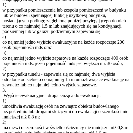
1)
w przypadku pomieszczenia lub zespołu pomieszczeń w budynku
lub w budowli spełniającej funkcję użytkową budynku,
posiadających podłogę zagłębioną poniżej przylegającego do nich
terenu o co najmniej 1,5 m lub znajdujących się na kondygnacji
podziemnej lub w garażu podziemnym zapewnia się:
a)
co najmniej jedno wyjście ewakuacyjne na każde rozpoczęte 200
osób pojemności mds oraz
b)
co najmniej jedno wyjście zapasowe na każde rozpoczęte 400 osób
pojemności mds, jeżeli pojemność mds jest większa niż 30 osób;
2)
w przypadku tunelu - zapewnia się co najmniej dwa wyjścia
oddalone od siebie o co najmniej 15 m umożliwiające ewakuację na
zewnątrz lub co najmniej jedno wyjście zapasowe.
3.
Wyjście ewakuacyjne i droga służąca do ewakuacji:
1)
umożliwia ewakuację osób na zewnątrz obiektu budowlanego
bezpośrednio lub drogami służącymi do ewakuacji o szerokości nie
mniejszej niż 0,8 m;
2)
ma drzwi o szerokości w świetle ościeżnicy nie mniejszej niż 0,8 m i
wysokości w świetle ościeżnicy nie mniejszej niż 1,8 m;