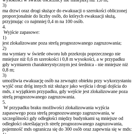
3)
ma drzwi oraz drogi służące do ewakuacji o szerokości obliczonej
proporcjonalnie do liczby osób, do których ewakuacji służą,
przyjmując co najmniej 0,4 m na 100 osób.
4.
Wyjście zapasowe:
1)
jest zlokalizowane poza strefą prognozowanego zagruzowania;
2)
ma wymiary w świetle otworu lub przekroju poprzecznego nie
mniejsze niż 0,6 m szerokości i 0,8 m wysokości, a w przypadku
gdy wymiarem charakterystycznym jest średnica - nie mniejsze niż
0,8 m;
3)
umożliwia ewakuację osób na zewnątrz obiektu przy wykorzystaniu
wyjść oraz dróg innych niż służące jako wejścia i drogi dojścia do
mds, z wyjątkiem przypadku, gdy wejście jest zlokalizowane poza
strefą prognozowanego zagruzowania.
5.
W przypadku braku możliwości zlokalizowania wyjścia
zapasowego poza strefą prognozowanego zagruzowania, w
szczególności gdy odległości między budynkami są mniejsze od
odległości określających strefę prognozowanego zagruzowania,
pojemność mds ogranicza się do 300 osób oraz zapewnia się w mds: