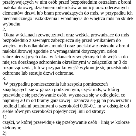
przebywających w nim osób przed bezpośrednim ostrzałem z broni
małokalibrowej, działaniem odłamków amunicji oraz oderwanych
elementów drzwi lub bram prowadzących do mds, w przypadku ich
mechanicznego uszkodzenia i wpadnięcia do wnętrza mds na skutek
wybuchu.
2.
Okna w ścianach zewnętrznych oraz wejścia prowadzące do mds
bezpośrednio z zewnątrz zabezpiecza się przed wnikaniem do
wnętrza mds odłamków amunicji oraz pocisków z ostrzału z broni
małokalibrowej zgodnie z wymaganiami dotyczącymi osłon
zabezpieczających okna w ścianach zewnętrznych lub wejścia do
miejsca doraźnego schronienia określonymi w załączniku nr 3 do
rozporządzenia, lub w przypadku wejść wykonuje się przedsionki
ochronne lub stosuje drzwi ochronne.
3.
W przypadku pomieszczenia lub zespołu pomieszczeń
znajdujących się w garażu podziemnym, część mds, w której
przewiduje się przebywanie osób, wyznacza się w odległości co
najmniej 20 m od bramy garażowej i oznacza się ją na powierzchni
podłogi liniami poziomymi o szerokości 0,08-0,1 m w odstępie od
siebie równym szerokości pojedynczej linii od strony:
1)
części, w której przewiduje się przebywanie osób - linią w kolorze
zielonym;
2)