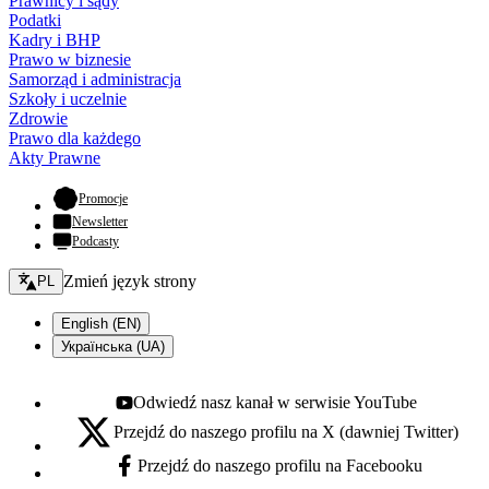
Prawnicy i sądy
Podatki
Kadry i BHP
Prawo w biznesie
Samorząd i administracja
Szkoły i uczelnie
Zdrowie
Prawo dla każdego
Akty Prawne
- otwiera się w nowej karcie
Promocje
Newsletter
Podcasty
Zmień język - bieżący:
Zmień język strony
PL
English (EN)
Українська (UA)
Odwiedź nasz kanał w serwisie YouTube
Youtube - otwiera się w nowej karcie
Przejdź do naszego profilu na X (dawniej Twitter)
X - otwiera się w nowej karcie
Przejdź do naszego profilu na Facebooku
Facebook - otwiera się w nowej karcie