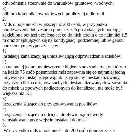
odwodnienia stosownie do warunków gruntowo -wodnych;
8)
odbioru komunikatów radiowych publicznej radiofonii.
2.
Mds o pojemności większej niż 200 osób, w przypadku
pomieszczenia lub zespołu pomieszczeń posiadających podłogę
zagłębioną poniżej przylegającego do nich terenu o co najmniej 1,5
m oraz znajdujących się na kondygnacji podziemnej lub w garażu
podziemnym, wyposaża się w:
1)
instalację kanalizacyjną umożliwiającą odprowadzanie ścieków;
2)
co najmniej jedno pomieszczenie higieniczno- sanitarne, w którym
na każde 75 osób pojemności mds zapewnia się co najmniej jedną
umywalkę i miskę ustępową lub ustęp suchy nieskanalizowany,
przy czym liczba ustępów suchych nieskanalizowanych w stosunku
do misek ustępowych podłączonych do kanalizacji nie może być
większa niż 3:1;
3)
urządzenia służące do przygotowywania posiłków;
4)
urządzenia służące do odcięcia dopływu prądu i wody
zainstalowane przy wejściu instalacji do mds.
3.
W przypadku mds o pojemności do 200 osób dopuszcza się