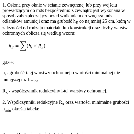
1. Osłona przy oknie w ścianie zewnętrznej lub przy wejściu
prowadzącym do mds bezpośrednio z zewnątrz jest wykonana w
sposób zabezpieczający przed wnikaniem do wnętrza mds
odłamków amunicji oraz ma grubość h
co najmniej 25 cm, którą w
E
zależności od rodzaju materiału lub konstrukcji oraz liczby warstw
ochronnych oblicza się według wzoru:
gdzie:
h
- grubość i-tej warstwy ochronnej o wartości minimalnej nie
i
mniejszej niż h
,
min
R
- współczynnik redukcyjny i-tej warstwy ochronnej.
x
2. Współczynniki redukcyjne R
oraz wartości minimalne grubości
x
h
określa tabela:
min