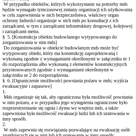
W przypadku obiektów, których wykorzystanie na potrzeby mds
będzie wymagało tymczasowej zmiany organizacji ich użytkowania
w celu zapewnienia w nich bezpieczeństwa, właściwy organ
ochrony ludności organizuje w nich mds po konsultacji z ich
zarządcami, w tym z zarządcami infrastruktury drogowej, kolejowej
i zarządcami metra.
§ 5.
[Konstrukcja obiektu budowlanego wytypowanego do
zorganizowania w nim mds]
Do zorganizowania w obiekcie budowlanym mds może być
wytypowany obiekt, który ma konstrukcję zaprojektowaną i
wykonaną zgodnie z wymaganiami określonymi w załączniku nr 1
do rozporządzenia albo wykonaną z elementów konstrukcyjnych
przystosowanych zgodnie z wymaganiami określonymi w
załączniku nr 2 do rozporządzenia.
§ 6.
[Ograniczenie możliwości powstania pożaru w mds; wyjścia
ewakuacyjne i zapasowe]
1.
Mds organizuje się tak, aby ograniczona była możliwość powstania
w nim pożaru, a w przypadku jego wystąpienia ograniczone było
rozprzestrzenianie się ognia i dymu we wnętrzu mds, a także
zapewniona była możliwość ewakuacji ludzi lub ich uratowania w
inny sposób.
2.
W mds zapewnia się rozwiązania pozwalające na ewakuację osób
znajdujących się w nim lub ich uratowanie w inny sposób: