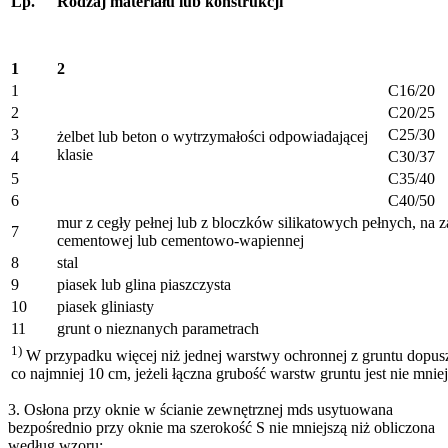
Lp.
Rodzaj materiału lub konstrukcji
1
2
1
C16/20
2
C20/25
3
C25/30
żelbet lub beton o wytrzymałości odpowiadającej
klasie
4
C30/37
5
C35/40
6
C40/50
mur z cegły pełnej lub z bloczków silikatowych pełnych, na 
7
cementowej lub cementowo-wapiennej
8
stal
9
piasek lub glina piaszczysta
10
piasek gliniasty
11
grunt o nieznanych parametrach
1)
W przypadku więcej niż jednej warstwy ochronnej z gruntu dopusz
co najmniej 10 cm, jeżeli łączna grubość warstw gruntu jest nie mnie
3. Osłona przy oknie w ścianie zewnętrznej mds usytuowana
bezpośrednio przy oknie ma szerokość S nie mniejszą niż obliczona
według wzoru: