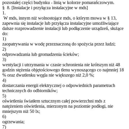
pozostałej części budynku - linią w kolorze pomarańczowym.
§ 8.
[Instalacje i przyłącza instalacyjne w mds]
1.
W mds, innym niż wolnostojące mds, o którym mowa w § 13,
zapewnia się instalacje lub przyłącza instalacyjne umożliwiające
dalsze rozprowadzenie instalacji lub podłączenie urządzeń, służące
do:
1)
zaopatrywania w wodę przeznaczoną do spożycia przez ludzi;
2)
odprowadzania lub gromadzenia ścieków;
3)
wentylacji i utrzymania w czasie schronienia nie krótszym niż 48
godzin stężenia objętościowego tlenu wynoszącego co najmniej 18
% oraz dwutlenku węgla nie większego niż 2,0 %;
4)
dostarczania energii elektrycznej o odpowiednich parametrach
technicznych do odbiorników;
5)
oświetlenia światłem sztucznym całej powierzchni mds z
natężeniem oświetlenia, mierzonym na poziomie podłogi, nie
mniejszym niż 50 lx;
6)
ogrzewania;
7)