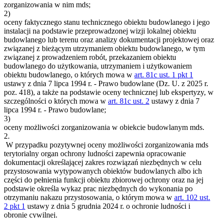
zorganizowania w nim mds;
2)
oceny faktycznego stanu technicznego obiektu budowlanego i jego
instalacji na podstawie przeprowadzonej wizji lokalnej obiektu
budowlanego lub terenu oraz analizy dokumentacji projektowej oraz
związanej z bieżącym utrzymaniem obiektu budowlanego, w tym
związanej z prowadzeniem robót, przekazaniem obiektu
budowlanego do użytkowania, utrzymaniem i użytkowaniem
obiektu budowlanego, o których mowa w
art. 81c ust. 1 pkt 1
ustawy z dnia 7 lipca 1994 r. - Prawo budowlane (Dz. U. z 2025 r.
poz. 418), a także na podstawie oceny technicznej lub ekspertyzy, w
szczególności o których mowa w
art. 81c ust. 2
ustawy z dnia 7
lipca 1994 r. - Prawo budowlane;
3)
oceny możliwości zorganizowania w obiekcie budowlanym mds.
2.
W przypadku pozytywnej oceny możliwości zorganizowania mds
terytorialny organ ochrony ludności zapewnia opracowanie
dokumentacji określającej zakres rozwiązań niezbędnych w celu
przystosowania wytypowanych obiektów budowlanych albo ich
części do pełnienia funkcji obiektu zbiorowej ochrony oraz na jej
podstawie określa wykaz prac niezbędnych do wykonania po
otrzymaniu nakazu przystosowania, o którym mowa w
art. 102 ust.
2 pkt 1
ustawy z dnia 5 grudnia 2024 r. o ochronie ludności i
obronie cywilnej.