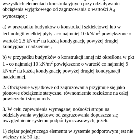
wszystkich elementach konstrukcyjnych przy odziaływaniu
obciążenia wyjątkowego od zagruzowania o wartości A
d
wynoszącej:
a) w przypadku budynków o konstrukcji szkieletowej lub w
2
technologii wielkiej płyty - co najmniej 10 kN/m
powiększone o
2
wartość 2,5 kN/m
na każdą kondygnację powyżej drugiej
kondygnacji nadziemnej,
b) w przypadku budynków o konstrukcji innej niż określona w pkt
2
1 - co najmniej 10 kN/m
powiększone o wartość co najmniej 5
2
kN/m
na każdą kondygnację powyżej drugiej kondygnacji
nadziemnej.
2. Obciążenie wyjątkowe od zagruzowania przyjmuje się jako
pionowe obciążenie statyczne, równomiernie rozłożone na całej
powierzchni stropu mds.
3. W celu zapewnienia wymaganej nośności stropu na
oddziaływania wyjątkowe od zagruzowania dopuszcza się
uwzględnienie systemu podpór tymczasowych, jeżeli:
1) ciężar pojedynczego elementu w systemie podporowym jest nie
większy niż 50 kg;