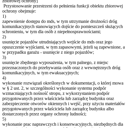
zbiorowej ochrony]
Przystosowanie przestrzeni do pełnienia funkcji obiektu zbiorowej
ochrony obejmuje:
1)
zapewnienie dostępu do mds, w tym utrzymanie drożności dróg
komunikacyjnych stanowiących dojście do pomieszczeń służących
schronieniu, w tym dla osób z niepełnosprawnościami;
2)
usunięcie pojazdów utrudniających wejście do mds oraz jego
opuszczenie wyjściami, w tym zapasowymi, jeżeli są zapewnione, a
w przypadku garażu - usunięcie z niego pojazdów;
3)
usunięcie zbędnego wyposażenia, w tym palnego, z miejsc
przeznaczonych do przebywania osób oraz z wewnętrznych dróg
komunikacyjnych, w tym ewakuacyjnych;
4)
wykonanie rozwiązań określonych w dokumentacji, o której mowa
w § 2 ust. 2, w szczególności wykonanie systemu podpór
wzmacniających nośność stropu, z wykorzystaniem podpór
przygotowanych przez właściciela lub zarządcę budynku oraz
zabezpieczenie otworów okiennych i wejść, przy użyciu materiałów
przygotowanych przez właściciela lub zarządcę budynku albo
dostarczonych przez organy ochrony ludności;
5)
wykonanie prac naprawczych i konserwacyjnych, niezbędnych dla