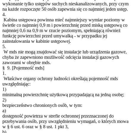
wykonanie tylko ustępów suchych nieskanalizowanych, przy czym
na każde rozpoczęte 50 osób zapewnia się co najmniej jeden ustęp.
4.
Kabina ustępowa powinna mieć najmniejszy wymiar poziomy w
świetle co najmniej 0,9 m i powierzchnię przed miską ustępową co
najmniej 0,6 na 0,9 m w rzucie poziomym, spełniającą również
funkcję powierzchni przed umywalką - w przypadku jej
zainstalowania w kabinie ustępowej.
5.
W mds nie mogą znajdować się instalacje lub urządzenia gazowe,
chyba że zapewniono możliwość odcięcia instalacji gazowych
zaworami w obrębie mds.
§ 9.
[Pojemność mds]
1.
Właściwe organy ochrony ludności określają pojemność mds
uwzględniając:
1)
minimalną powierzchnię użytkową przypadającą na jedną osobę;
2)
bezpieczeństwo chronionych osób, w tym:
a)
dostępność powietrza w strefie ochronnej przeznaczonej do
przebywania osób, przy uwzględnieniu wymagań, o których mowa
w § 6 ust. 6 oraz w § 8 ust. 1 pkt 3,
b)