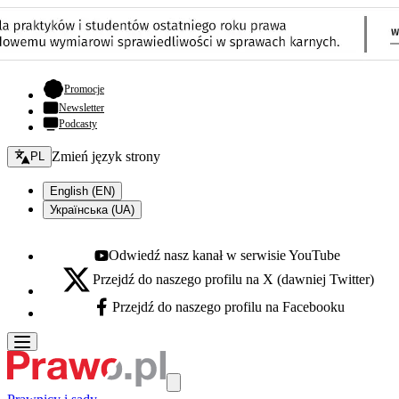
- otwiera się w nowej karcie
Promocje
Newsletter
Podcasty
Zmień język - bieżący:
Zmień język strony
PL
English (EN)
Українська (UA)
Odwiedź nasz kanał w serwisie YouTube
Youtube - otwiera się w nowej karcie
Przejdź do naszego profilu na X (dawniej Twitter)
X - otwiera się w nowej karcie
Przejdź do naszego profilu na Facebooku
Facebook - otwiera się w nowej karcie