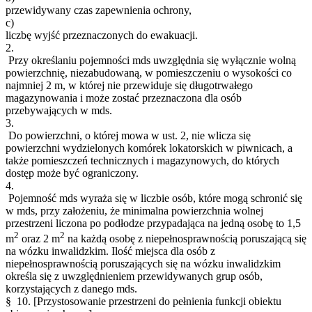
przewidywany czas zapewnienia ochrony,
c)
liczbę wyjść przeznaczonych do ewakuacji.
2.
Przy określaniu pojemności mds uwzględnia się wyłącznie wolną
powierzchnię, niezabudowaną, w pomieszczeniu o wysokości co
najmniej 2 m, w której nie przewiduje się długotrwałego
magazynowania i może zostać przeznaczona dla osób
przebywających w mds.
3.
Do powierzchni, o której mowa w ust. 2, nie wlicza się
powierzchni wydzielonych komórek lokatorskich w piwnicach, a
także pomieszczeń technicznych i magazynowych, do których
dostęp może być ograniczony.
4.
Pojemność mds wyraża się w liczbie osób, które mogą schronić się
w mds, przy założeniu, że minimalna powierzchnia wolnej
przestrzeni liczona po podłodze przypadająca na jedną osobę to 1,5
2
2
m
oraz 2 m
na każdą osobę z niepełnosprawnością poruszającą się
na wózku inwalidzkim. Ilość miejsca dla osób z
niepełnosprawnością poruszających się na wózku inwalidzkim
określa się z uwzględnieniem przewidywanych grup osób,
korzystających z danego mds.
§ 10.
[Przystosowanie przestrzeni do pełnienia funkcji obiektu