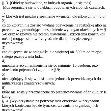
§ 3.
[Obiekty budowlane, w których organizuje się mds]
Mds organizuje się w obiektach budowlanych albo ich częściach:
1)
w których jest możliwe spełnienie wymagań określonych w § 5-8;
2)
co do których nie zostało wydane pozwolenie na rozbiórkę albo na
przebudowę powodujące niespełnienie wymagań określonych w §
5-8 oraz w których nie zostały ujawnione uszkodzenia konstrukcji
nośnej mogące stanowić zagrożenie dla ich bezpiecznego
użytkowania;
3)
znajdujących się w odległości nie większej niż 500 m od miejsc
stałego przebywania ludzi;
4)
umożliwiających schronienie się co najmniej 15 osobom, przy
określeniu pojemności zgodnie z § 9;
5)
nieznajdujących się w posiadaniu jednostek przewidzianych do
militaryzacji i zmilitaryzowanych;
6)
które nie zostały przeznaczone do przechowywania dóbr kultury III
kategorii.
§ 4.
[Wykorzystanie na potrzeby mds obiektów, w przypadku
których konieczna będzie tymczasowa zmiana organizacji ich
użytkowania]