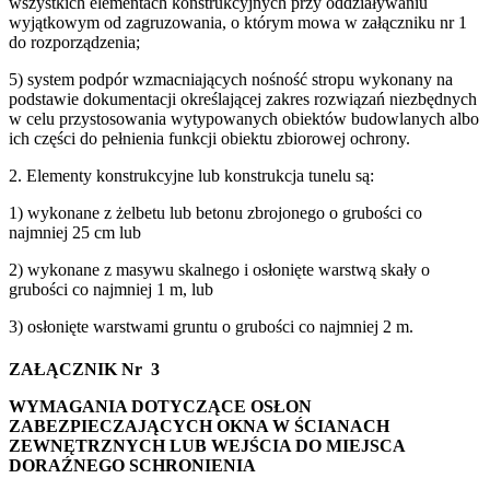
wszystkich elementach konstrukcyjnych przy oddziaływaniu
wyjątkowym od zagruzowania, o którym mowa w załączniku nr 1
do rozporządzenia;
5) system podpór wzmacniających nośność stropu wykonany na
podstawie dokumentacji określającej zakres rozwiązań niezbędnych
w celu przystosowania wytypowanych obiektów budowlanych albo
ich części do pełnienia funkcji obiektu zbiorowej ochrony.
2. Elementy konstrukcyjne lub konstrukcja tunelu są:
1) wykonane z żelbetu lub betonu zbrojonego o grubości co
najmniej 25 cm lub
2) wykonane z masywu skalnego i osłonięte warstwą skały o
grubości co najmniej 1 m, lub
3) osłonięte warstwami gruntu o grubości co najmniej 2 m.
ZAŁĄCZNIK Nr 3
WYMAGANIA DOTYCZĄCE OSŁON
ZABEZPIECZAJĄCYCH OKNA W ŚCIANACH
ZEWNĘTRZNYCH LUB WEJŚCIA DO MIEJSCA
DORAŹNEGO SCHRONIENIA