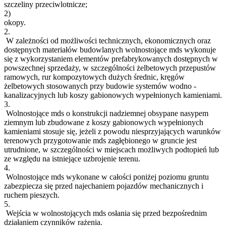
szczeliny przeciwlotnicze;
2)
okopy.
2.
W zależności od możliwości technicznych, ekonomicznych oraz
dostępnych materiałów budowlanych wolnostojące mds wykonuje
się z wykorzystaniem elementów prefabrykowanych dostępnych w
powszechnej sprzedaży, w szczególności żelbetowych przepustów
ramowych, rur kompozytowych dużych średnic, kręgów
żelbetowych stosowanych przy budowie systemów wodno -
kanalizacyjnych lub koszy gabionowych wypełnionych kamieniami.
3.
Wolnostojące mds o konstrukcji nadziemnej obsypane nasypem
ziemnym lub zbudowane z koszy gabionowych wypełnionych
kamieniami stosuje się, jeżeli z powodu niesprzyjających warunków
terenowych przygotowanie mds zagłębionego w gruncie jest
utrudnione, w szczególności w miejscach możliwych podtopień lub
ze względu na istniejące uzbrojenie terenu.
4.
Wolnostojące mds wykonane w całości poniżej poziomu gruntu
zabezpiecza się przed najechaniem pojazdów mechanicznych i
ruchem pieszych.
5.
Wejścia w wolnostojących mds osłania się przed bezpośrednim
działaniem czynników rażenia.