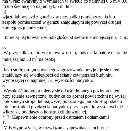
ma wyłaz awaryjny o wymiarach w świetle co najmniej 0,6 m × 0,6
m lub średnicę co najmniej 0,6 m, lub
b)
wjazd lub wyjazd z garażu - w przypadku pomieszczenia lub
zespołu pomieszczeń w garażu znajdującym się powyżej drugiej
kondygnacji podziemnej
- które są usytuowane w odległości od siebie nie mniejszej niż 15 m.
6.
W przypadku, o którym mowa w ust. 5, mds ma kubaturę netto nie
3
mniejszą niż 30 m
na osobę.
7.
Jako strefę prognozowanego zagruzowania przyjmuje się teren
znajdujący się w odległości od ściany zewnętrznej budynku
wynoszącej co najmniej 1/3 wysokości budynku.
8.
Wysokość budynku mierzy się od uśrednionego poziomu terenu
przy ścianie zewnętrznej budynku do górnej powierzchni najwyżej
położonego stropu lub najwyżej położonego punktu stropodachu
lub konstrukcji przekrycia budynku, przy czym do wysokości nie
wlicza się poddaszy o konstrukcji drewnianej.
§ 7.
[Zapewnienie ochrony przed ostrzałem i odłamkami]
1.
Mds wyposaża się w rozwiązania zapewniające ochronę