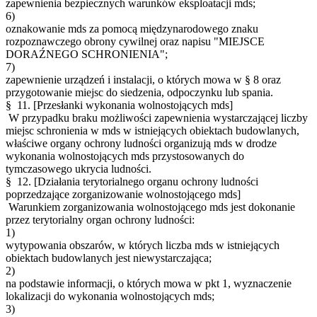
zapewnienia bezpiecznych warunków eksploatacji mds;
6)
oznakowanie mds za pomocą międzynarodowego znaku
rozpoznawczego obrony cywilnej oraz napisu "MIEJSCE
DORAŹNEGO SCHRONIENIA";
7)
zapewnienie urządzeń i instalacji, o których mowa w § 8 oraz
przygotowanie miejsc do siedzenia, odpoczynku lub spania.
§ 11.
[Przesłanki wykonania wolnostojących mds]
W przypadku braku możliwości zapewnienia wystarczającej liczby
miejsc schronienia w mds w istniejących obiektach budowlanych,
właściwe organy ochrony ludności organizują mds w drodze
wykonania wolnostojących mds przystosowanych do
tymczasowego ukrycia ludności.
§ 12.
[Działania terytorialnego organu ochrony ludności
poprzedzające zorganizowanie wolnostojącego mds]
Warunkiem zorganizowania wolnostojącego mds jest dokonanie
przez terytorialny organ ochrony ludności:
1)
wytypowania obszarów, w których liczba mds w istniejących
obiektach budowlanych jest niewystarczająca;
2)
na podstawie informacji, o których mowa w pkt 1, wyznaczenie
lokalizacji do wykonania wolnostojących mds;
3)