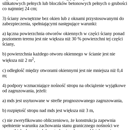
silikatowych pełnych lub bloczków betonowych pełnych o grubości
co najmniej 24 cm;
3) ściany zewnętrzne bez okien lub z oknami przystosowanymi do
zabezpieczenia, spełniającymi następujące warunki:
a) łączna powierzchnia otworów okiennych w części ściany ponad
poziomem terenu jest nie większa niż 30 % powierzchni tej części
ściany,
b) powierzchnia każdego otworu okiennego w ścianie jest nie
2
większa niż 2 m
,
c) odległość między otworami okiennymi jest nie mniejsza niż 0,4
m;
4) podpory wzmacniające nośność stropu na obciążenie wyjątkowe
od zagruzowania, jeżeli:
a) mds jest usytuowane w strefie prognozowanego zagruzowania,
b) rozpiętość stropu nad mds jest większa niż 3 m,
c) nie zweryfikowano obliczeniowo, że konstrukcja zapewnia
spełnienie warunku zachowania stanu granicznego nośności we