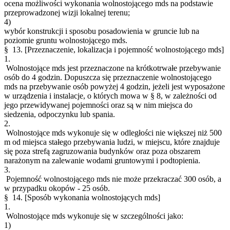
ocena możliwości wykonania wolnostojącego mds na podstawie
przeprowadzonej wizji lokalnej terenu;
4)
wybór konstrukcji i sposobu posadowienia w gruncie lub na
poziomie gruntu wolnostojącego mds.
§ 13.
[Przeznaczenie, lokalizacja i pojemność wolnostojącego mds]
1.
Wolnostojące mds jest przeznaczone na krótkotrwałe przebywanie
osób do 4 godzin. Dopuszcza się przeznaczenie wolnostojącego
mds na przebywanie osób powyżej 4 godzin, jeżeli jest wyposażone
w urządzenia i instalacje, o których mowa w § 8, w zależności od
jego przewidywanej pojemności oraz są w nim miejsca do
siedzenia, odpoczynku lub spania.
2.
Wolnostojące mds wykonuje się w odległości nie większej niż 500
m od miejsca stałego przebywania ludzi, w miejscu, które znajduje
się poza strefą zagruzowania budynków oraz poza obszarem
narażonym na zalewanie wodami gruntowymi i podtopienia.
3.
Pojemność wolnostojącego mds nie może przekraczać 300 osób, a
w przypadku okopów - 25 osób.
§ 14.
[Sposób wykonania wolnostojących mds]
1.
Wolnostojące mds wykonuje się w szczególności jako:
1)