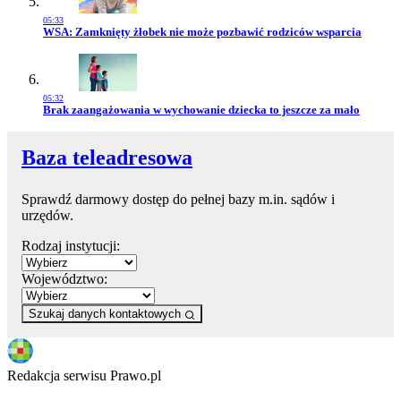
05:33
Przejdź do artykułu:
WSA: Zamknięty żłobek nie może pozbawić rodziców wsparcia
05:32
Przejdź do artykułu:
Brak zaangażowania w wychowanie dziecka to jeszcze za mało
Baza teleadresowa
Sprawdź darmowy dostęp do pełnej bazy m.in. sądów i
urzędów.
Rodzaj instytucji:
Województwo:
Szukaj danych kontaktowych
Redakcja serwisu Prawo.pl