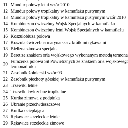
11
Mundur polowy letni wzór 2010
12
Mundur polowy tropikalny w kamuflażu pustynnym
13
Mundur polowy tropikalny w kamuflażu pustynnym wzór 2010
14
Kombinezon ćwiczebny Wojsk Specjalnych w kamuflażu
15
Kombinezon ćwiczebny letni Wojsk Specjalnych w kamuflażu
16
Koszulobluza polowa
17
Koszula ćwiczebna marynarska z krótkimi rękawami
18
Bielizna zimowa specjalna
19
Beret ze znakiem orła wojskowego wykonanym metodą termona
Furażerka polowa Sił Powietrznych ze znakiem orła wojskow
20
termonadruku
21
Zasobnik żołnierski wzór 93
22
Zasobnik piechoty górskiej w kamuflażu pustynnym
23
Trzewiki letnie
24
Trzewiki ćwiczebne tropikalne
25
Kurtka zimowa z podpinką
26
Ubranie przeciwdeszczowe
27
Kurtka ocieplająca
28
Rękawice strzeleckie letnie
29
Rękawice strzeleckie zimowe