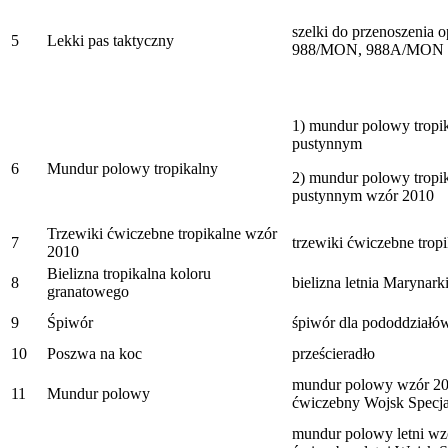
szelki do przenoszenia 
5
Lekki pas taktyczny
988/MON, 988A/MON
1) mundur polowy tropi
pustynnym
6
Mundur polowy tropikalny
2) mundur polowy tropi
pustynnym wzór 2010
Trzewiki ćwiczebne tropikalne wzór
7
trzewiki ćwiczebne trop
2010
Bielizna tropikalna koloru
8
bielizna letnia Marynark
granatowego
9
Śpiwór
śpiwór dla pododdziałów
10
Poszwa na koc
prześcieradło
mundur polowy wzór 20
11
Mundur polowy
ćwiczebny Wojsk Specj
mundur polowy letni w