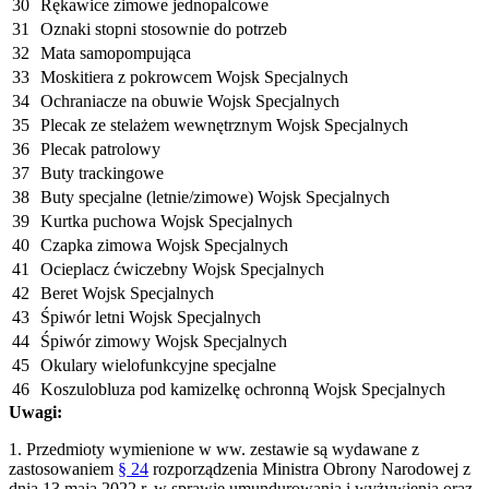
30
Rękawice zimowe jednopalcowe
31
Oznaki stopni stosownie do potrzeb
32
Mata samopompująca
33
Moskitiera z pokrowcem Wojsk Specjalnych
34
Ochraniacze na obuwie Wojsk Specjalnych
35
Plecak ze stelażem wewnętrznym Wojsk Specjalnych
36
Plecak patrolowy
37
Buty trackingowe
38
Buty specjalne (letnie/zimowe) Wojsk Specjalnych
39
Kurtka puchowa Wojsk Specjalnych
40
Czapka zimowa Wojsk Specjalnych
41
Ocieplacz ćwiczebny Wojsk Specjalnych
42
Beret Wojsk Specjalnych
43
Śpiwór letni Wojsk Specjalnych
44
Śpiwór zimowy Wojsk Specjalnych
45
Okulary wielofunkcyjne specjalne
46
Koszulobluza pod kamizelkę ochronną Wojsk Specjalnych
Uwagi:
1. Przedmioty wymienione w ww. zestawie są wydawane z
zastosowaniem
§ 24
rozporządzenia Ministra Obrony Narodowej z
dnia 13 maja 2022 r. w sprawie umundurowania i wyżywienia oraz