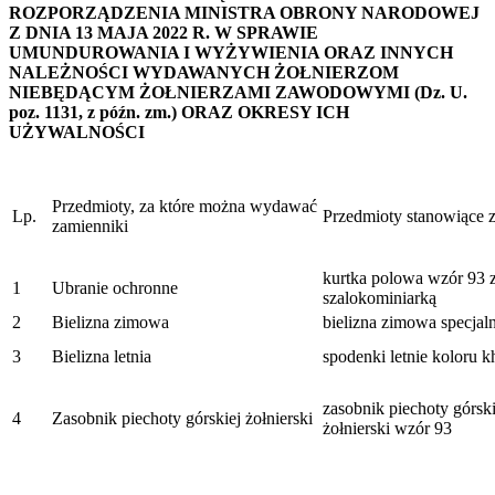
ROZPORZĄDZENIA MINISTRA OBRONY NARODOWEJ
Z DNIA 13 MAJA 2022 R. W SPRAWIE
UMUNDUROWANIA I WYŻYWIENIA ORAZ INNYCH
NALEŻNOŚCI WYDAWANYCH ŻOŁNIERZOM
NIEBĘDĄCYM ŻOŁNIERZAMI ZAWODOWYMI (Dz. U.
poz. 1131, z późn. zm.) ORAZ OKRESY ICH
UŻYWALNOŚCI
Przedmioty, za które można wydawać
Lp.
Przedmioty stanowiące 
zamienniki
kurtka polowa wzór 93 z
1
Ubranie ochronne
szalokominiarką
2
Bielizna zimowa
bielizna zimowa specjal
3
Bielizna letnia
spodenki letnie koloru k
zasobnik piechoty górski
4
Zasobnik piechoty górskiej żołnierski
żołnierski wzór 93