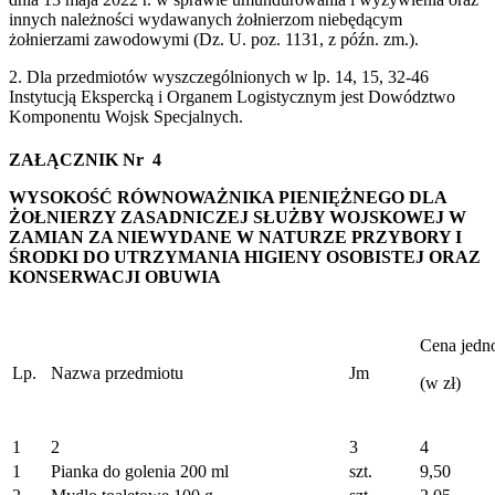
innych należności wydawanych żołnierzom niebędącym
żołnierzami zawodowymi (Dz. U. poz. 1131, z późn. zm.).
2. Dla przedmiotów wyszczególnionych w lp. 14, 15, 32-46
Instytucją Ekspercką i Organem Logistycznym jest Dowództwo
Komponentu Wojsk Specjalnych.
ZAŁĄCZNIK Nr 4
WYSOKOŚĆ RÓWNOWAŻNIKA PIENIĘŻNEGO DLA
ŻOŁNIERZY ZASADNICZEJ SŁUŻBY WOJSKOWEJ W
ZAMIAN ZA NIEWYDANE W NATURZE PRZYBORY I
ŚRODKI DO UTRZYMANIA HIGIENY OSOBISTEJ ORAZ
KONSERWACJI OBUWIA
Cena jedn
Lp.
Nazwa przedmiotu
Jm
(w zł)
1
2
3
4
1
Pianka do golenia 200 ml
szt.
9,50