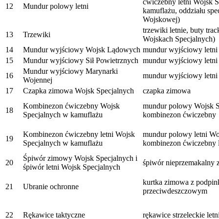
ćwiczebny letni Wojsk 
12
Mundur polowy letni
kamuflażu, oddziału spe
Wojskowej)
trzewiki letnie, buty tr
13
Trzewiki
Wojskach Specjalnych)
14
Mundur wyjściowy Wojsk Lądowych
mundur wyjściowy letn
15
Mundur wyjściowy Sił Powietrznych
mundur wyjściowy letni
Mundur wyjściowy Marynarki
16
mundur wyjściowy letni
Wojennej
17
Czapka zimowa Wojsk Specjalnych
czapka zimowa
Kombinezon ćwiczebny Wojsk
mundur polowy Wojsk S
18
Specjalnych w kamuflażu
kombinezon ćwiczebny
Kombinezon ćwiczebny letni Wojsk
mundur polowy letni Wo
19
Specjalnych w kamuflażu
kombinezon ćwiczebny l
Śpiwór zimowy Wojsk Specjalnych i
20
śpiwór nieprzemakalny
śpiwór letni Wojsk Specjalnych
kurtka zimowa z podpin
21
Ubranie ochronne
przeciwdeszczowym
22
Rękawice taktyczne
rękawice strzeleckie letn