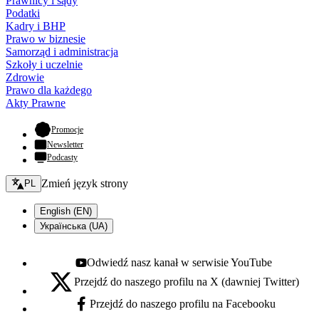
Prawnicy i sądy
Podatki
Kadry i BHP
Prawo w biznesie
Samorząd i administracja
Szkoły i uczelnie
Zdrowie
Prawo dla każdego
Akty Prawne
- otwiera się w nowej karcie
Promocje
Newsletter
Podcasty
Zmień język - bieżący:
Zmień język strony
PL
English (EN)
Українська (UA)
Odwiedź nasz kanał w serwisie YouTube
Youtube - otwiera się w nowej karcie
Przejdź do naszego profilu na X (dawniej Twitter)
X - otwiera się w nowej karcie
Przejdź do naszego profilu na Facebooku
Facebook - otwiera się w nowej karcie