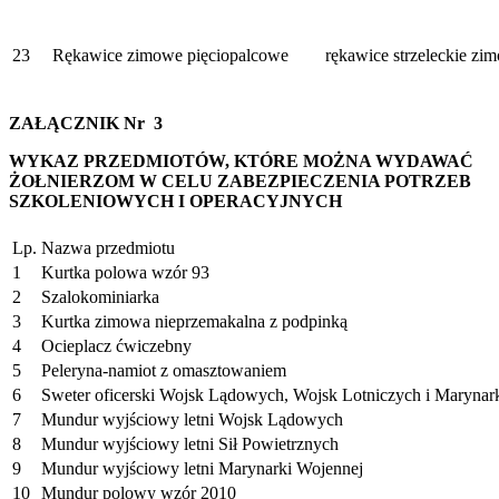
23
Rękawice zimowe pięciopalcowe
rękawice strzeleckie zi
ZAŁĄCZNIK Nr 3
WYKAZ PRZEDMIOTÓW, KTÓRE MOŻNA WYDAWAĆ
ŻOŁNIERZOM W CELU ZABEZPIECZENIA POTRZEB
SZKOLENIOWYCH I OPERACYJNYCH
Lp.
Nazwa przedmiotu
1
Kurtka polowa wzór 93
2
Szalokominiarka
3
Kurtka zimowa nieprzemakalna z podpinką
4
Ocieplacz ćwiczebny
5
Peleryna-namiot z omasztowaniem
6
Sweter oficerski Wojsk Lądowych, Wojsk Lotniczych i Marynar
7
Mundur wyjściowy letni Wojsk Lądowych
8
Mundur wyjściowy letni Sił Powietrznych
9
Mundur wyjściowy letni Marynarki Wojennej
10
Mundur polowy wzór 2010