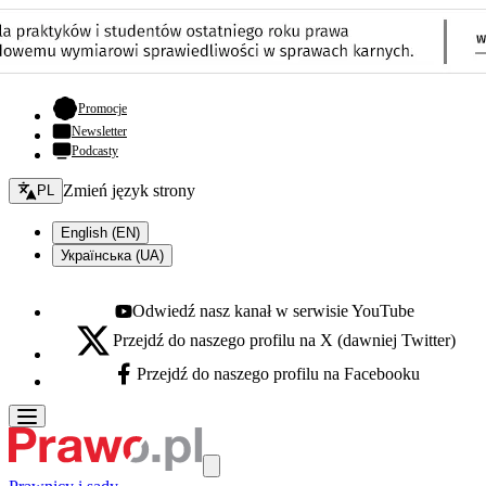
- otwiera się w nowej karcie
Promocje
Newsletter
Podcasty
Zmień język - bieżący:
Zmień język strony
PL
English (EN)
Українська (UA)
Odwiedź nasz kanał w serwisie YouTube
Youtube - otwiera się w nowej karcie
Przejdź do naszego profilu na X (dawniej Twitter)
X - otwiera się w nowej karcie
Przejdź do naszego profilu na Facebooku
Facebook - otwiera się w nowej karcie