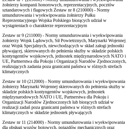
żołnierzy kompanii honorowych, reprezentacyjnych, pocztów
sztandarowych i flagowych Zestaw nr 8 (210000) - Normy
umundurowania i wyekwipowania żołnierzy Pułku
Reprezentacyjnego Wojska Polskiego biorących udział w
wystąpieniach o charakterze reprezentacyjnym
Zestaw nr 9 (211000) - Normy umundurowania i wyekwipowania
żołnierzy Wojsk Lądowych, Sił Powietrznych, Marynarki Wojennej
oraz Wojsk Specjalnych, niewchodzących w skład załogi jednostki
pływającej, skierowanych do pełnienia służby w składzie polskich
kontyngentów wojskowych, jednostek międzynarodowych NATO i
UE, Partnerstwa dla Pokoju i Organizacji Narodów Zjednoczonych,
realizujących zadania poza granicami państwa w różnych strefach
klimatycznych
Zestaw nr 10 (212000) - Normy umundurowania i wyekwipowania
żołnierzy Marynarki Wojennej skierowanych do pełnienia służby w
składzie polskich kontyngentów wojskowych, jednostek
międzynarodowych NATO i UE, Partnerstwa dla Pokoju i
Organizacji Narodów Zjednoczonych lub biorących udział w
realizacji zadań poza granicami państwa w różnych strefach
klimatycznych w składzie jednostek pływających
Zestaw nr 11 (214000) - Normy umundurowania i wyekwipowania
dla obsługi wozów bojowych, pojazdów mechanicznych oraz