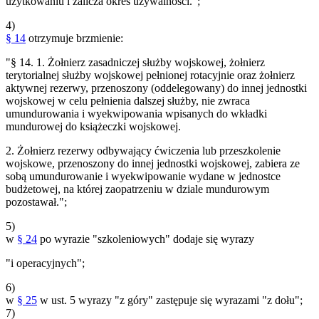
użytkowaniu i zalicza okres używalności.";
4)
§ 14
otrzymuje brzmienie:
"§ 14. 1. Żołnierz zasadniczej służby wojskowej, żołnierz
terytorialnej służby wojskowej pełnionej rotacyjnie oraz żołnierz
aktywnej rezerwy, przenoszony (oddelegowany) do innej jednostki
wojskowej w celu pełnienia dalszej służby, nie zwraca
umundurowania i wyekwipowania wpisanych do wkładki
mundurowej do książeczki wojskowej.
2. Żołnierz rezerwy odbywający ćwiczenia lub przeszkolenie
wojskowe, przenoszony do innej jednostki wojskowej, zabiera ze
sobą umundurowanie i wyekwipowanie wydane w jednostce
budżetowej, na której zaopatrzeniu w dziale mundurowym
pozostawał.";
5)
w
§ 24
po wyrazie "szkoleniowych" dodaje się wyrazy
"i operacyjnych";
6)
w
§ 25
w ust. 5 wyrazy "z góry" zastępuje się wyrazami "z dołu";
7)