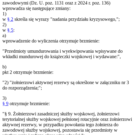
zawodowymi (Dz. U. poz. 1131 oraz z 2024 r. poz. 136)
wprowadza się następujące zmiany:
1)
w
§ 2
skreśla się wyrazy "nadania przydziału kryzysowego,";
2)
w
§ 5
:
a)
wprowadzenie do wyliczenia otrzymuje brzmienie:
"Przedmioty umundurowania i wyekwipowania wpisywane do
wkładki mundurowej do książeczki wojskowej i wydawane:",
b)
pkt 2 otrzymuje brzmienie:
"2) "żołnierzowi aktywnej rezerwy są określone w załączniku nr 3
do rozporządzenia;";
3)
§ 9
otrzymuje brzmienie:
"§ 9. Żołnierzowi zasadniczej służby wojskowej, żołnierzowi
terytorialnej służby wojskowej pełnionej rotacyjnie oraz żołnierzowi
aktywnej rezerwy, w przypadku powołania tego żołnierza do
zawodowej służby wojskowej, pozostawia się przedmioty w