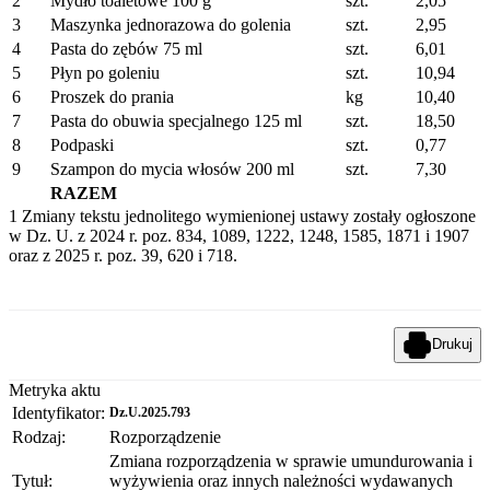
2
Mydło toaletowe 100 g
szt.
2,05
3
Maszynka jednorazowa do golenia
szt.
2,95
4
Pasta do zębów 75 ml
szt.
6,01
5
Płyn po goleniu
szt.
10,94
6
Proszek do prania
kg
10,40
7
Pasta do obuwia specjalnego 125 ml
szt.
18,50
8
Podpaski
szt.
0,77
9
Szampon do mycia włosów 200 ml
szt.
7,30
RAZEM
1
Zmiany tekstu jednolitego wymienionej ustawy zostały ogłoszone
w Dz. U. z 2024 r. poz. 834, 1089, 1222, 1248, 1585, 1871 i 1907
oraz z 2025 r. poz. 39, 620 i 718.
Drukuj
Metryka aktu
Identyfikator:
Dz.U.2025.793
Rodzaj:
Rozporządzenie
Zmiana rozporządzenia w sprawie umundurowania i
Tytuł:
wyżywienia oraz innych należności wydawanych