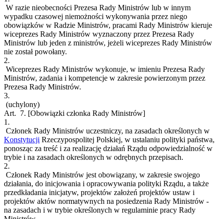
W razie nieobecności Prezesa Rady Ministrów lub w innym
wypadku czasowej niemożności wykonywania przez niego
obowiązków w Radzie Ministrów, pracami Rady Ministrów kieruje
wiceprezes Rady Ministrów wyznaczony przez Prezesa Rady
Ministrów lub jeden z ministrów, jeżeli wiceprezes Rady Ministrów
nie został powołany.
2.
Wiceprezes Rady Ministrów wykonuje, w imieniu Prezesa Rady
Ministrów, zadania i kompetencje w zakresie powierzonym przez
Prezesa Rady Ministrów.
3.
(uchylony)
Art. 7.
[Obowiązki członka Rady Ministrów]
1.
Członek Rady Ministrów uczestniczy, na zasadach określonych w
Konstytucji
Rzeczypospolitej Polskiej, w ustalaniu polityki państwa,
ponosząc za treść i za realizację działań Rządu odpowiedzialność w
trybie i na zasadach określonych w odrębnych przepisach.
2.
Członek Rady Ministrów jest obowiązany, w zakresie swojego
działania, do inicjowania i opracowywania polityki Rządu, a także
przedkładania inicjatyw, projektów założeń projektów ustaw i
projektów aktów normatywnych na posiedzenia Rady Ministrów -
na zasadach i w trybie określonych w regulaminie pracy Rady
Ministrów.