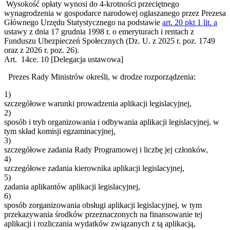
Wysokość opłaty wynosi do 4-krotności przeciętnego
wynagrodzenia w gospodarce narodowej ogłaszanego przez Prezesa
Głównego Urzędu Statystycznego na podstawie
art. 20 pkt 1 lit. a
ustawy z dnia 17 grudnia 1998 r. o emeryturach i rentach z
Funduszu Ubezpieczeń Społecznych (Dz. U. z 2025 r. poz. 1749
oraz z 2026 r. poz. 26).
Art. 14ce.
10
[Delegacja ustawowa]
Prezes Rady Ministrów określi, w drodze rozporządzenia:
1)
szczegółowe warunki prowadzenia aplikacji legislacyjnej,
2)
sposób i tryb organizowania i odbywania aplikacji legislacyjnej, w
tym skład komisji egzaminacyjnej,
3)
szczegółowe zadania Rady Programowej i liczbę jej członków,
4)
szczegółowe zadania kierownika aplikacji legislacyjnej,
5)
zadania aplikantów aplikacji legislacyjnej,
6)
sposób zorganizowania obsługi aplikacji legislacyjnej, w tym
przekazywania środków przeznaczonych na finansowanie tej
aplikacji i rozliczania wydatków związanych z tą aplikacją,