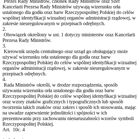
Prezes Rady Ministrów, członek Rady Ministrów oraz Szef
Kancelarii Prezesa Rady Ministrów używają wizerunku orła
ustalonego dla godła oraz barw Rzeczypospolitej Polskiej do celów
wspólnej identyfikacji wizualnej organów administracji rządowej, w
zakresie nieuregulowanym w przepisach odrębnych.
2.
Obowiązek określony w ust. 1 dotyczy ministerstw oraz Kancelarii
Prezesa Rady Ministrów.
3.
Kierownik urzędu centralnego oraz urząd go obsługujący może
używać wizerunku orła ustalonego dla godła oraz barw
Rzeczypospolitej Polskiej do celów wspólnej identyfikacji wizualnej
organów administracji rządowej, w zakresie nieuregulowanym w
przepisach odrębnych.
4.
Rada Ministrów określi, w drodze rozporządzenia, sposób
używania wizerunku orła ustalonego dla godła oraz barw
Rzeczypospolitej Polskiej do celów wspólnej identyfikacji wizualnej
oraz wzory znaków graficznych i typograficznych lub sposób
tworzenia takich znaków oraz zakres i sposób ich stosowania, mając
na uwadze zapewnienie jednolitości i spójności w ich
prezentowaniu przy zachowaniu nienaruszalności wzorów symboli
Rzeczypospolitej Polskiej.
Art. 10c.
4