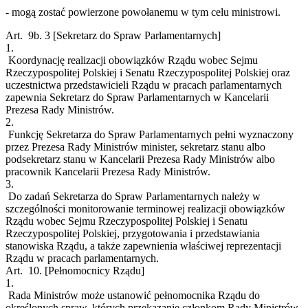
- mogą zostać powierzone powołanemu w tym celu ministrowi.
Art. 9b.
3
[Sekretarz do Spraw Parlamentarnych]
1.
Koordynację realizacji obowiązków Rządu wobec Sejmu
Rzeczypospolitej Polskiej i Senatu Rzeczypospolitej Polskiej oraz
uczestnictwa przedstawicieli Rządu w pracach parlamentarnych
zapewnia Sekretarz do Spraw Parlamentarnych w Kancelarii
Prezesa Rady Ministrów.
2.
Funkcję Sekretarza do Spraw Parlamentarnych pełni wyznaczony
przez Prezesa Rady Ministrów minister, sekretarz stanu albo
podsekretarz stanu w Kancelarii Prezesa Rady Ministrów albo
pracownik Kancelarii Prezesa Rady Ministrów.
3.
Do zadań Sekretarza do Spraw Parlamentarnych należy w
szczególności monitorowanie terminowej realizacji obowiązków
Rządu wobec Sejmu Rzeczypospolitej Polskiej i Senatu
Rzeczypospolitej Polskiej, przygotowania i przedstawiania
stanowiska Rządu, a także zapewnienia właściwej reprezentacji
Rządu w pracach parlamentarnych.
Art. 10.
[Pełnomocnicy Rządu]
1.
Rada Ministrów może ustanowić pełnomocnika Rządu do
określonych spraw, których przekazanie członkom Rady Ministrów