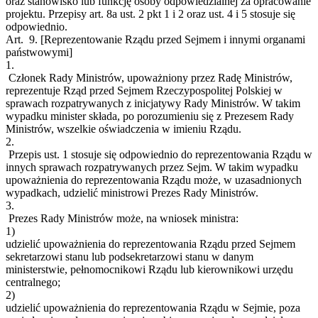
oraz stanowisko lub funkcję osoby odpowiedzialnej za opracowanie
projektu. Przepisy art. 8a ust. 2 pkt 1 i 2 oraz ust. 4 i 5 stosuje się
odpowiednio.
Art. 9.
[Reprezentowanie Rządu przed Sejmem i innymi organami
państwowymi]
1.
Członek Rady Ministrów, upoważniony przez Radę Ministrów,
reprezentuje Rząd przed Sejmem Rzeczypospolitej Polskiej w
sprawach rozpatrywanych z inicjatywy Rady Ministrów. W takim
wypadku minister składa, po porozumieniu się z Prezesem Rady
Ministrów, wszelkie oświadczenia w imieniu Rządu.
2.
Przepis ust. 1 stosuje się odpowiednio do reprezentowania Rządu w
innych sprawach rozpatrywanych przez Sejm. W takim wypadku
upoważnienia do reprezentowania Rządu może, w uzasadnionych
wypadkach, udzielić ministrowi Prezes Rady Ministrów.
3.
Prezes Rady Ministrów może, na wniosek ministra:
1)
udzielić upoważnienia do reprezentowania Rządu przed Sejmem
sekretarzowi stanu lub podsekretarzowi stanu w danym
ministerstwie, pełnomocnikowi Rządu lub kierownikowi urzędu
centralnego;
2)
udzielić upoważnienia do reprezentowania Rządu w Sejmie, poza