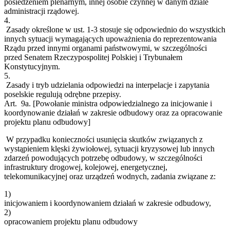
posiedzeniem plenarnym, innej osobie czynnej w danym dziale
administracji rządowej.
4.
Zasady określone w ust. 1-3 stosuje się odpowiednio do wszystkich
innych sytuacji wymagających upoważnienia do reprezentowania
Rządu przed innymi organami państwowymi, w szczególności
przed Senatem Rzeczypospolitej Polskiej i Trybunałem
Konstytucyjnym.
5.
Zasady i tryb udzielania odpowiedzi na interpelacje i zapytania
poselskie regulują odrębne przepisy.
Art. 9a.
[Powołanie ministra odpowiedzialnego za inicjowanie i
koordynowanie działań w zakresie odbudowy oraz za opracowanie
projektu planu odbudowy]
W przypadku konieczności usunięcia skutków związanych z
wystąpieniem klęski żywiołowej, sytuacji kryzysowej lub innych
zdarzeń powodujących potrzebę odbudowy, w szczególności
infrastruktury drogowej, kolejowej, energetycznej,
telekomunikacyjnej oraz urządzeń wodnych, zadania związane z:
1)
inicjowaniem i koordynowaniem działań w zakresie odbudowy,
2)
opracowaniem projektu planu odbudowy