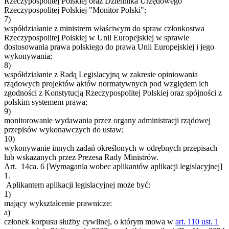
Rzeczypospolitej Polskiej oraz Dziennika Urzędowego
Rzeczypospolitej Polskiej "Monitor Polski";
7)
współdziałanie z ministrem właściwym do spraw członkostwa
Rzeczypospolitej Polskiej w Unii Europejskiej w sprawie
dostosowania prawa polskiego do prawa Unii Europejskiej i jego
wykonywania;
8)
współdziałanie z Radą Legislacyjną w zakresie opiniowania
rządowych projektów aktów normatywnych pod względem ich
zgodności z Konstytucją Rzeczypospolitej Polskiej oraz spójności z
polskim systemem prawa;
9)
monitorowanie wydawania przez organy administracji rządowej
przepisów wykonawczych do ustaw;
10)
wykonywanie innych zadań określonych w odrębnych przepisach
lub wskazanych przez Prezesa Rady Ministrów.
Art. 14ca.
6
[Wymagania wobec aplikantów aplikacji legislacyjnej]
1.
Aplikantem aplikacji legislacyjnej może być:
1)
mający wykształcenie prawnicze:
a)
członek korpusu służby cywilnej, o którym mowa w
art. 110 ust. 1