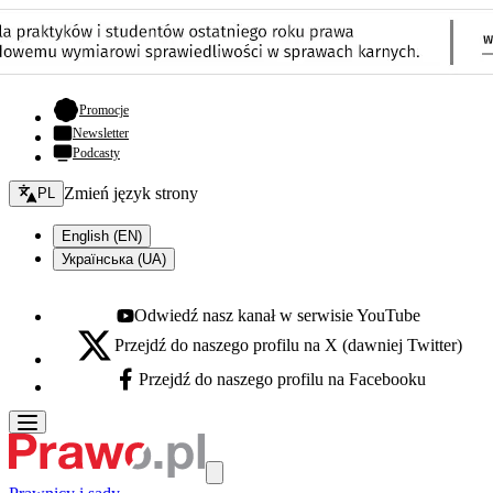
- otwiera się w nowej karcie
Promocje
Newsletter
Podcasty
Zmień język - bieżący:
Zmień język strony
PL
English (EN)
Українська (UA)
Odwiedź nasz kanał w serwisie YouTube
Youtube - otwiera się w nowej karcie
Przejdź do naszego profilu na X (dawniej Twitter)
X - otwiera się w nowej karcie
Przejdź do naszego profilu na Facebooku
Facebook - otwiera się w nowej karcie