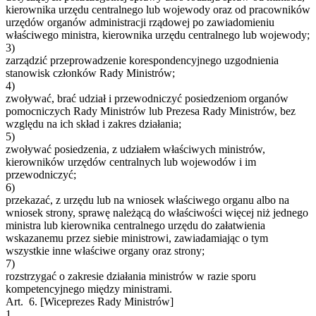
kierownika urzędu centralnego lub wojewody oraz od pracowników
urzędów organów administracji rządowej po zawiadomieniu
właściwego ministra, kierownika urzędu centralnego lub wojewody;
3)
zarządzić przeprowadzenie korespondencyjnego uzgodnienia
stanowisk członków Rady Ministrów;
4)
zwoływać, brać udział i przewodniczyć posiedzeniom organów
pomocniczych Rady Ministrów lub Prezesa Rady Ministrów, bez
względu na ich skład i zakres działania;
5)
zwoływać posiedzenia, z udziałem właściwych ministrów,
kierowników urzędów centralnych lub wojewodów i im
przewodniczyć;
6)
przekazać, z urzędu lub na wniosek właściwego organu albo na
wniosek strony, sprawę należącą do właściwości więcej niż jednego
ministra lub kierownika centralnego urzędu do załatwienia
wskazanemu przez siebie ministrowi, zawiadamiając o tym
wszystkie inne właściwe organy oraz strony;
7)
rozstrzygać o zakresie działania ministrów w razie sporu
kompetencyjnego między ministrami.
Art. 6.
[Wiceprezes Rady Ministrów]
1.