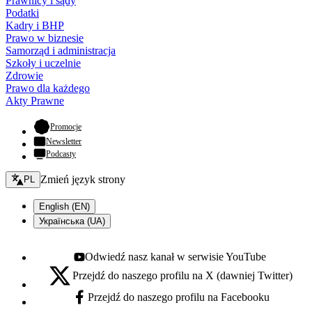
Prawnicy i sądy
Podatki
Kadry i BHP
Prawo w biznesie
Samorząd i administracja
Szkoły i uczelnie
Zdrowie
Prawo dla każdego
Akty Prawne
- otwiera się w nowej karcie
Promocje
Newsletter
Podcasty
Zmień język - bieżący:
Zmień język strony
PL
English (EN)
Українська (UA)
Odwiedź nasz kanał w serwisie YouTube
Youtube - otwiera się w nowej karcie
Przejdź do naszego profilu na X (dawniej Twitter)
X - otwiera się w nowej karcie
Przejdź do naszego profilu na Facebooku
Facebook - otwiera się w nowej karcie