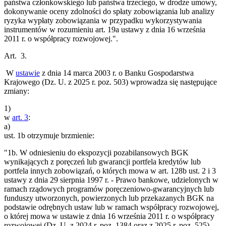
państwa członkowskiego lub państwa trzeciego, w drodze umowy,
dokonywanie oceny zdolności do spłaty zobowiązania lub analizy
ryzyka wypłaty zobowiązania w przypadku wykorzystywania
instrumentów w rozumieniu art. 19a ustawy z dnia 16 września
2011 r. o współpracy rozwojowej.".
Art. 3.
W
ustawie
z dnia 14 marca 2003 r. o Banku Gospodarstwa
Krajowego (Dz. U. z 2025 r. poz. 503) wprowadza się następujące
zmiany:
1)
w
art. 3
:
a)
ust. 1b otrzymuje brzmienie:
"1b. W odniesieniu do ekspozycji pozabilansowych BGK
wynikających z poręczeń lub gwarancji portfela kredytów lub
portfela innych zobowiązań, o których mowa w art. 128b ust. 2 i 3
ustawy z dnia 29 sierpnia 1997 r. - Prawo bankowe, udzielonych w
ramach rządowych programów poręczeniowo-gwarancyjnych lub
funduszy utworzonych, powierzonych lub przekazanych BGK na
podstawie odrębnych ustaw lub w ramach współpracy rozwojowej,
o której mowa w ustawie z dnia 16 września 2011 r. o współpracy
rozwojowej (Dz. U. z 2024 r. poz. 1384 oraz z 2025 r. poz. 525),