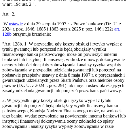
w art. 19c ust. 2.".
Art. 2.
W
ustawie
z dnia 29 sierpnia 1997 r. - Prawo bankowe (Dz. U. z
2024 r. poz. 1646, 1685 i 1863 oraz z 2025 r. poz. 146 i 222)
art.
128b
otrzymuje brzmienie:
"Art. 128b. 1. W przypadku gdy koszty obsługi i ryzyko wypłat z
tytułu gwarancji lub poręczeń nie będą obciążały wyniku
finansowego banku państwowego, może on powierzyć innemu
bankowi lub instytucji finansowej, w drodze umowy, dokonywanie
oceny zdolności do spłaty zobowiązania i analizy ryzyka wypłaty
zobowiązania w przypadku udzielania gwarancji lub poręczeń na
podstawie przepisów ustawy z dnia 8 maja 1997 r. o poręczeniach i
gwarancjach udzielanych przez Skarb Państwa oraz niektóre osoby
prawne (Dz. U. z 2024 r. poz. 291) lub innych ustaw określających
zasady udzielania gwarancji lub poręczeń przez bank państwowy.
2. W przypadku gdy koszty obsługi i ryzyko wypłat z tytułu
gwarancji lub poręczeń będą obciążały wynik finansowy banku
państwowego, Komisja Nadzoru Finansowego może, na wniosek
tego banku, wydać zezwolenie na powierzenie innemu bankowi lub
instytucji finansowej dokonywania oceny zdolności do spłaty
zobowiązania i analizy ryzyka wypłaty zobowiązania w razie