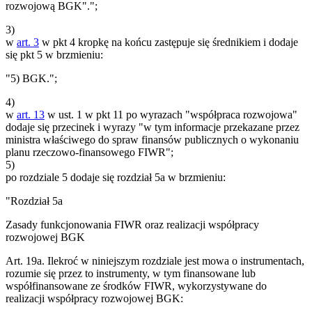
rozwojową BGK".";
3)
w
art. 3
w pkt 4 kropkę na końcu zastępuje się średnikiem i dodaje
się pkt 5 w brzmieniu:
"5) BGK.";
4)
w
art. 13
w ust. 1 w pkt 11 po wyrazach "współpraca rozwojowa"
dodaje się przecinek i wyrazy "w tym informacje przekazane przez
ministra właściwego do spraw finansów publicznych o wykonaniu
planu rzeczowo-finansowego FIWR";
5)
po rozdziale 5 dodaje się rozdział 5a w brzmieniu:
"Rozdział 5a
Zasady funkcjonowania FIWR oraz realizacji współpracy
rozwojowej BGK
Art. 19a. Ilekroć w niniejszym rozdziale jest mowa o instrumentach,
rozumie się przez to instrumenty, w tym finansowane lub
współfinansowane ze środków FIWR, wykorzystywane do
realizacji współpracy rozwojowej BGK: