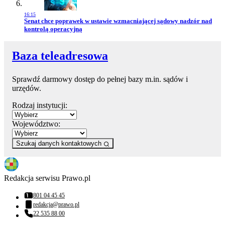
16:15
Przejdź do artykułu:
Senat chce poprawek w ustawie wzmacniającej sądowy nadzór nad
kontrolą operacyjną
Baza teleadresowa
Sprawdź darmowy dostęp do pełnej bazy m.in. sądów i
urzędów.
Rodzaj instytucji:
Województwo:
Szukaj danych kontaktowych
Redakcja serwisu Prawo.pl
801 04 45 45
Numer telefonu:
redakcja@prawo.pl
Adres email:
22 535 88 00
Numer telefonu: