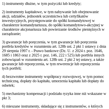
1) instrumenty dłużne, w tym pożyczki lub kredyty;
2) instrumenty kapitałowe, w tym nabywanie lub obejmowanie
akcji, udziałów, jednostek uczestnictwa lub certyfikatów
inwestycyjnych, przystępowanie do spółki komandytowej w
charakterze komandytariusza, do spółki komandytowo-akcyjnej w
charakterze akcjonariusza lub powierzanie środków pieniężnych w
zarządzanie;
3) gwarancje lub poręczenia, w tym gwarancje lub poręczenia
portfela kredytów w rozumieniu art. 128b ust. 2 pkt 1 ustawy z dnia
29 sierpnia 1997 r. - Prawo bankowe (Dz. U. z 2024 r. poz. 1646,
1685 i 1863 oraz z 2025 r. poz. 146, 222 i 525) lub portfela innych
zobowiązań w rozumieniu art. 128b ust. 2 pkt 2 tej ustawy, a także
gwarancje lub reporęczenia, w tym rewerencje lub reporęczenia
tych portfeli;
4) bezzwrotne instrumenty współpracy rozwojowej, w tym pomoc
techniczną, dopłaty do kapitału, umorzenia kapitału lub dopłaty do
odsetek;
5) mechanizmy kompensacji i podziału ryzyka inne niż wskazane w
pkt 3;
6) mieszane instrumenty, składające się z instrumentów, o których