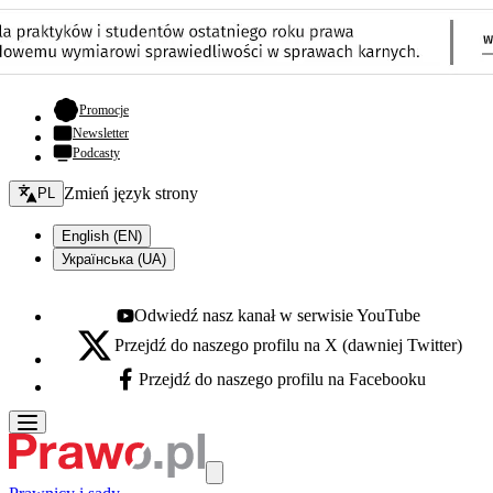
- otwiera się w nowej karcie
Promocje
Newsletter
Podcasty
Zmień język - bieżący:
Zmień język strony
PL
English (EN)
Українська (UA)
Odwiedź nasz kanał w serwisie YouTube
Youtube - otwiera się w nowej karcie
Przejdź do naszego profilu na X (dawniej Twitter)
X - otwiera się w nowej karcie
Przejdź do naszego profilu na Facebooku
Facebook - otwiera się w nowej karcie