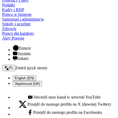
Prawnicy i sądy
Podatki
Kadry i BHP
Prawo w biznesie
Samorząd i administracja
Szkoły i uczelnie
Zdrowie
Prawo dla każdego
Akty Prawne
- otwiera się w nowej karcie
Promocje
Newsletter
Podcasty
Zmień język - bieżący:
Zmień język strony
PL
English (EN)
Українська (UA)
Odwiedź nasz kanał w serwisie YouTube
Youtube - otwiera się w nowej karcie
Przejdź do naszego profilu na X (dawniej Twitter)
X - otwiera się w nowej karcie
Przejdź do naszego profilu na Facebooku
Facebook - otwiera się w nowej karcie