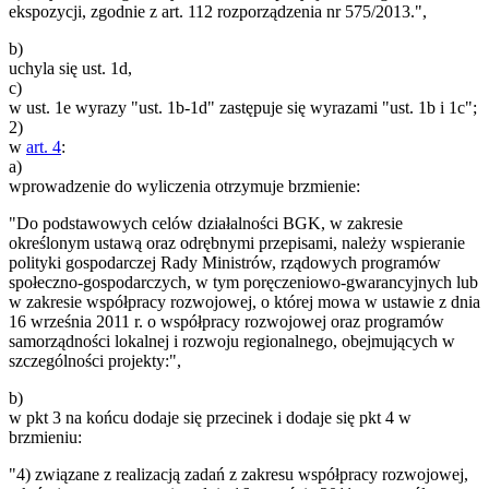
ekspozycji, zgodnie z art. 112 rozporządzenia nr 575/2013.",
b)
uchyla się ust. 1d,
c)
w ust. 1e wyrazy "ust. 1b-1d" zastępuje się wyrazami "ust. 1b i 1c";
2)
w
art. 4
:
a)
wprowadzenie do wyliczenia otrzymuje brzmienie:
"Do podstawowych celów działalności BGK, w zakresie
określonym ustawą oraz odrębnymi przepisami, należy wspieranie
polityki gospodarczej Rady Ministrów, rządowych programów
społeczno-gospodarczych, w tym poręczeniowo-gwarancyjnych lub
w zakresie współpracy rozwojowej, o której mowa w ustawie z dnia
16 września 2011 r. o współpracy rozwojowej oraz programów
samorządności lokalnej i rozwoju regionalnego, obejmujących w
szczególności projekty:",
b)
w pkt 3 na końcu dodaje się przecinek i dodaje się pkt 4 w
brzmieniu:
"4) związane z realizacją zadań z zakresu współpracy rozwojowej,