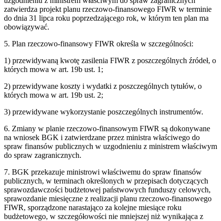
uzgodnieniu z ministrem właściwym do spraw zagranicznych
zatwierdza projekt planu rzeczowo-finansowego FIWR w terminie
do dnia 31 lipca roku poprzedzającego rok, w którym ten plan ma
obowiązywać.
5. Plan rzeczowo-finansowy FIWR określa w szczególności:
1) przewidywaną kwotę zasilenia FIWR z poszczególnych źródeł, o
których mowa w art. 19b ust. 1;
2) przewidywane koszty i wydatki z poszczególnych tytułów, o
których mowa w art. 19b ust. 2;
3) przewidywane wykorzystanie poszczególnych instrumentów.
6. Zmiany w planie rzeczowo-finansowym FIWR są dokonywane
na wniosek BGK i zatwierdzane przez ministra właściwego do
spraw finansów publicznych w uzgodnieniu z ministrem właściwym
do spraw zagranicznych.
7. BGK przekazuje ministrowi właściwemu do spraw finansów
publicznych, w terminach określonych w przepisach dotyczących
sprawozdawczości budżetowej państwowych funduszy celowych,
sprawozdanie miesięczne z realizacji planu rzeczowo-finansowego
FIWR, sporządzone narastająco za kolejne miesiące roku
budżetowego, w szczegółowości nie mniejszej niż wynikająca z