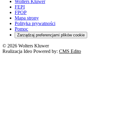
Emerytury i renty
Wolters Kluwer
Energetyka
Wojsko
Pacjent
FEPI
ESG
Wybory
Szkoła i uczeń
FPOP
Kredyty
Turystyka
Mapa strony
Cło
Orzeczenia
Polityka prywatności
Deregulacja
RODO
Pomoc
Cyberbezpieczeństwo
Zarządzaj preferencjami plików cookie
Franczyza
Nowe technologie
© 2026 Wolters Kluwer
Prawo autorskie
Realizacja Ideo Powered by:
CMS Edito