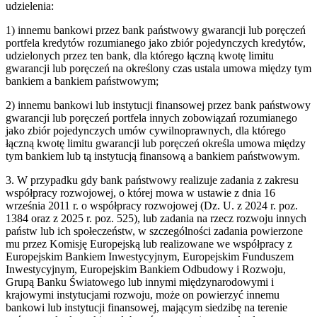
udzielenia:
1) innemu bankowi przez bank państwowy gwarancji lub poręczeń
portfela kredytów rozumianego jako zbiór pojedynczych kredytów,
udzielonych przez ten bank, dla którego łączną kwotę limitu
gwarancji lub poręczeń na określony czas ustala umowa między tym
bankiem a bankiem państwowym;
2) innemu bankowi lub instytucji finansowej przez bank państwowy
gwarancji lub poręczeń portfela innych zobowiązań rozumianego
jako zbiór pojedynczych umów cywilnoprawnych, dla którego
łączną kwotę limitu gwarancji lub poręczeń określa umowa między
tym bankiem lub tą instytucją finansową a bankiem państwowym.
3. W przypadku gdy bank państwowy realizuje zadania z zakresu
współpracy rozwojowej, o której mowa w ustawie z dnia 16
września 2011 r. o współpracy rozwojowej (Dz. U. z 2024 r. poz.
1384 oraz z 2025 r. poz. 525), lub zadania na rzecz rozwoju innych
państw lub ich społeczeństw, w szczególności zadania powierzone
mu przez Komisję Europejską lub realizowane we współpracy z
Europejskim Bankiem Inwestycyjnym, Europejskim Funduszem
Inwestycyjnym, Europejskim Bankiem Odbudowy i Rozwoju,
Grupą Banku Światowego lub innymi międzynarodowymi i
krajowymi instytucjami rozwoju, może on powierzyć innemu
bankowi lub instytucji finansowej, mającym siedzibę na terenie