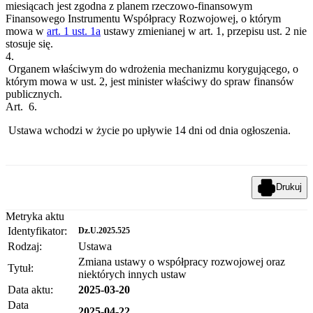
miesiącach jest zgodna z planem rzeczowo-finansowym
Finansowego Instrumentu Współpracy Rozwojowej, o którym
mowa w
art. 1 ust. 1a
ustawy zmienianej w art. 1, przepisu ust. 2 nie
stosuje się.
4.
Organem właściwym do wdrożenia mechanizmu korygującego, o
którym mowa w ust. 2, jest minister właściwy do spraw finansów
publicznych.
Art. 6.
Ustawa wchodzi w życie po upływie 14 dni od dnia ogłoszenia.
Drukuj
Metryka aktu
Identyfikator:
Dz.U.2025.525
Rodzaj:
Ustawa
Zmiana ustawy o współpracy rozwojowej oraz
Tytuł:
niektórych innych ustaw
Data aktu:
2025-03-20
Data
2025-04-22