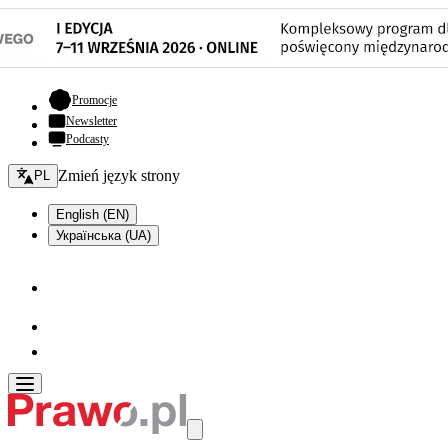
- otwiera się w nowej karcie
Promocje
Newsletter
Podcasty
Zmień język - bieżący:
Zmień język strony
PL
English (EN)
Українська (UA)