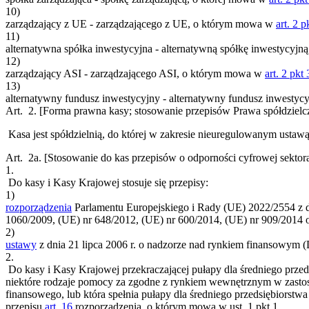
10)
zarządzający z UE - zarządzającego z UE, o którym mowa w
art. 2 p
11)
alternatywna spółka inwestycyjna - alternatywną spółkę inwestycyjn
12)
zarządzający ASI - zarządzającego ASI, o którym mowa w
art. 2 pkt 
13)
alternatywny fundusz inwestycyjny - alternatywny fundusz inwesty
Art. 2.
[Forma prawna kasy; stosowanie przepisów Prawa spółdzielc
Kasa jest spółdzielnią, do której w zakresie nieuregulowanym ustawą
Art. 2a.
[Stosowanie do kas przepisów o odporności cyfrowej sektor
1.
Do kasy i Kasy Krajowej stosuje się przepisy:
1)
rozporządzenia
Parlamentu Europejskiego i Rady (UE) 2022/2554 z dn
1060/2009, (UE) nr 648/2012, (UE) nr 600/2014, (UE) nr 909/2014 o
2)
ustawy
z dnia 21 lipca 2006 r. o nadzorze nad rynkiem finansowym (
2.
Do kasy i Kasy Krajowej przekraczającej pułapy dla średniego prze
niektóre rodzaje pomocy za zgodne z rynkiem wewnętrznym w zastosow
finansowego, lub która spełnia pułapy dla średniego przedsiębiorstw
przepisu
art. 16
rozporządzenia, o którym mowa w ust. 1 pkt 1.