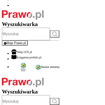
Wyszukiwarka
Szukaj
Moje Prawo.pl
- rejestracja i logowanie do serwisu
otwiera się w nowej karcie
Sklep LEX.pl
otwiera się w nowej karcie
Księgarnia profinfo.pl
Nasze serwisy
Wyszukiwarka
Szukaj