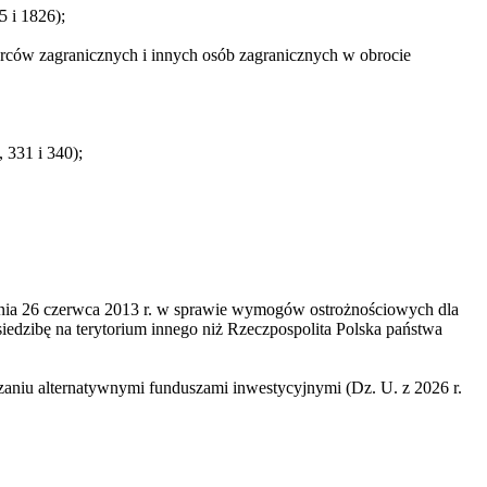
5 i 1826);
orców zagranicznych i innych osób zagranicznych w obrocie
 331 i 340);
dnia 26 czerwca 2013 r. w sprawie wymogów ostrożnościowych dla
siedzibę na terytorium innego niż Rzeczpospolita Polska państwa
zaniu alternatywnymi funduszami inwestycyjnymi (Dz. U. z 2026 r.