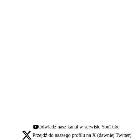
Odwiedź nasz kanał w serwisie YouTube
Youtube - otwiera się w nowej karcie
Przejdź do naszego profilu na X (dawniej Twitter)
X - otwiera się w nowej karcie