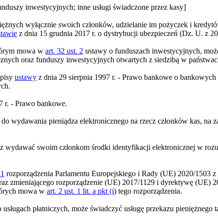
unduszy inwestycyjnych; inne usługi świadczone przez kasy]
niężnych wyłącznie swoich członków, udzielanie im pożyczek i kredytó
stawie
z dnia 15 grudnia 2017 r. o dystrybucji ubezpieczeń (Dz. U. z 202
którym mowa w
art. 32 ust. 2
ustawy o funduszach inwestycyjnych, może
icznych oraz funduszy inwestycyjnych otwartych z siedzibą w państw
episy
ustawy
z dnia 29 sierpnia 1997 r. - Prawo bankowe o bankowych 
ych.
7 r. - Prawo bankowe.
do wydawania pieniądza elektronicznego na rzecz członków kas, na 
 wydawać swoim członkom środki identyfikacji elektronicznej w rozum
 1
rozporządzenia Parlamentu Europejskiego i Rady (UE) 2020/1503 z d
az zmieniającego rozporządzenie (UE) 2017/1129 i dyrektywę (UE) 20
których mowa w
art. 2 ust. 1 lit. a pkt (i
) tego rozporządzenia.
 usługach płatniczych, może świadczyć usługę przekazu pieniężnego takż