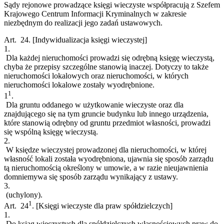
Sądy rejonowe prowadzące księgi wieczyste współpracują z Szefem
Krajowego Centrum Informacji Kryminalnych w zakresie
niezbędnym do realizacji jego zadań ustawowych.
Art. 24.
[Indywidualizacja księgi wieczystej]
1.
Dla każdej nieruchomości prowadzi się odrębną księgę wieczystą,
chyba że przepisy szczególne stanowią inaczej. Dotyczy to także
nieruchomości lokalowych oraz nieruchomości, w których
nieruchomości lokalowe zostały wyodrębnione.
1
1
.
Dla gruntu oddanego w użytkowanie wieczyste oraz dla
znajdującego się na tym gruncie budynku lub innego urządzenia,
które stanowią odrębny od gruntu przedmiot własności, prowadzi
się wspólną księgę wieczystą.
2.
W księdze wieczystej prowadzonej dla nieruchomości, w której
własność lokali została wyodrębniona, ujawnia się sposób zarządu
tą nieruchomością określony w umowie, a w razie nieujawnienia
domniemywa się sposób zarządu wynikający z ustawy.
3.
(uchylony).
1
Art. 24
.
[Księgi wieczyste dla praw spółdzielczych]
1.
Do ksiąg wieczystych dla spółdzielczych własnościowych praw do