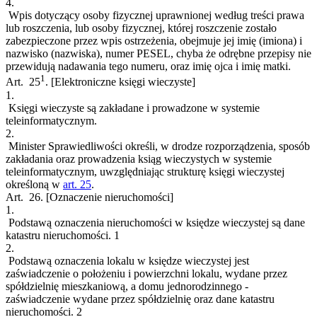
4.
Wpis dotyczący osoby fizycznej uprawnionej według treści prawa
lub roszczenia, lub osoby fizycznej, której roszczenie zostało
zabezpieczone przez wpis ostrzeżenia, obejmuje jej imię (imiona) i
nazwisko (nazwiska), numer PESEL, chyba że odrębne przepisy nie
przewidują nadawania tego numeru, oraz imię ojca i imię matki.
1
Art. 25
.
[Elektroniczne księgi wieczyste]
1.
Księgi wieczyste są zakładane i prowadzone w systemie
teleinformatycznym.
2.
Minister Sprawiedliwości określi, w drodze rozporządzenia, sposób
zakładania oraz prowadzenia ksiąg wieczystych w systemie
teleinformatycznym, uwzględniając strukturę księgi wieczystej
określoną w
art. 25
.
Art. 26.
[Oznaczenie nieruchomości]
1.
Podstawą oznaczenia nieruchomości w księdze wieczystej są dane
katastru nieruchomości.
1
2.
Podstawą oznaczenia lokalu w księdze wieczystej jest
zaświadczenie o położeniu i powierzchni lokalu, wydane przez
spółdzielnię mieszkaniową, a domu jednorodzinnego -
zaświadczenie wydane przez spółdzielnię oraz dane katastru
nieruchomości.
2