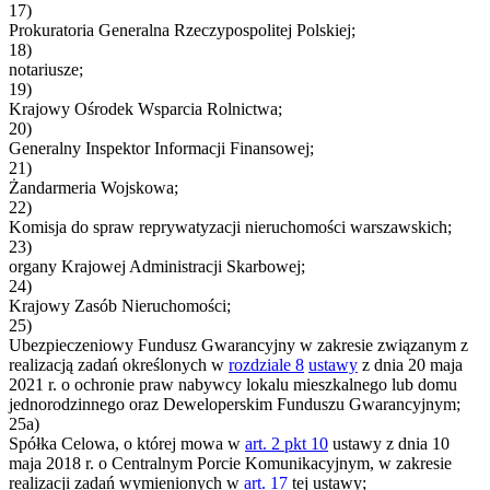
17)
Prokuratoria Generalna Rzeczypospolitej Polskiej;
18)
notariusze;
19)
Krajowy Ośrodek Wsparcia Rolnictwa;
20)
Generalny Inspektor Informacji Finansowej;
21)
Żandarmeria Wojskowa;
22)
Komisja do spraw reprywatyzacji nieruchomości warszawskich;
23)
organy Krajowej Administracji Skarbowej;
24)
Krajowy Zasób Nieruchomości;
25)
Ubezpieczeniowy Fundusz Gwarancyjny w zakresie związanym z
realizacją zadań określonych w
rozdziale 8
ustawy
z dnia 20 maja
2021 r. o ochronie praw nabywcy lokalu mieszkalnego lub domu
jednorodzinnego oraz Deweloperskim Funduszu Gwarancyjnym;
25a)
Spółka Celowa, o której mowa w
art. 2 pkt 10
ustawy z dnia 10
maja 2018 r. o Centralnym Porcie Komunikacyjnym, w zakresie
realizacji zadań wymienionych w
art. 17
tej ustawy;