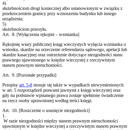
4)
służebnościom drogi koniecznej albo ustanowionym w związku z
przekroczeniem granicy przy wznoszeniu budynku lub innego
urządzenia;
5)
służebnościom przesyłu.
Art. 8.
[Wyłączenia rękojmi – wzmianka]
Rękojmię wiary publicznej ksiąg wieczystych wyłącza wzmianka o
wniosku, skardze na orzeczenie referendarza sądowego, apelacji lub
skardze kasacyjnej oraz ostrzeżenie dotyczące niezgodności stanu
prawnego ujawnionego w księdze wieczystej z rzeczywistym
stanem prawnym nieruchomości.
Art. 9.
[Pozostałe przypadki]
Przepisy
art. 5-8
stosuje się także w wypadkach niewymienionych
w art. 5 rozporządzeń prawami jawnymi z księgi wieczystej oraz
gdy na podstawie wpisanego prawa zostaje spełnione świadczenie
na rzecz osoby uprawnionej według treści księgi.
Art. 10.
[Roszczenie o usunięcie niezgodności]
1.
W razie niezgodności między stanem prawnym nieruchomości
ujawnionym w księdze wieczystej a rzeczywistym stanem prawnym