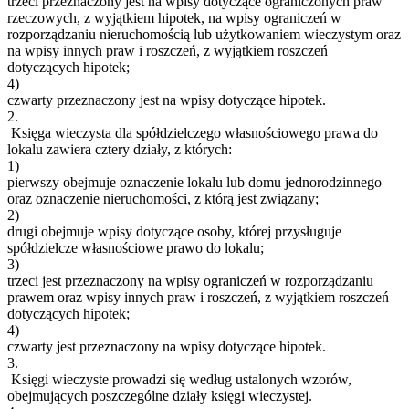
trzeci przeznaczony jest na wpisy dotyczące ograniczonych praw
rzeczowych, z wyjątkiem hipotek, na wpisy ograniczeń w
rozporządzaniu nieruchomością lub użytkowaniem wieczystym oraz
na wpisy innych praw i roszczeń, z wyjątkiem roszczeń
dotyczących hipotek;
4)
czwarty przeznaczony jest na wpisy dotyczące hipotek.
2.
Księga wieczysta dla spółdzielczego własnościowego prawa do
lokalu zawiera cztery działy, z których:
1)
pierwszy obejmuje oznaczenie lokalu lub domu jednorodzinnego
oraz oznaczenie nieruchomości, z którą jest związany;
2)
drugi obejmuje wpisy dotyczące osoby, której przysługuje
spółdzielcze własnościowe prawo do lokalu;
3)
trzeci jest przeznaczony na wpisy ograniczeń w rozporządzaniu
prawem oraz wpisy innych praw i roszczeń, z wyjątkiem roszczeń
dotyczących hipotek;
4)
czwarty jest przeznaczony na wpisy dotyczące hipotek.
3.
Księgi wieczyste prowadzi się według ustalonych wzorów,
obejmujących poszczególne działy księgi wieczystej.