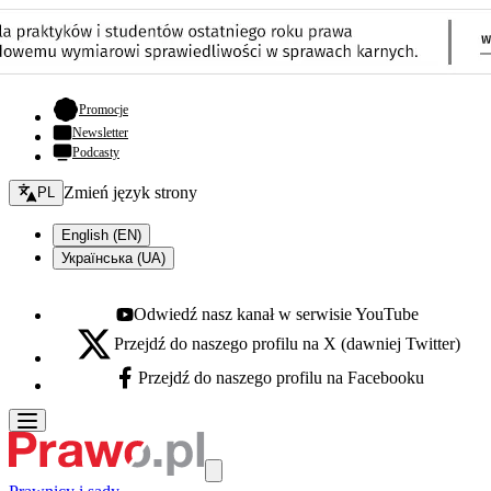
- otwiera się w nowej karcie
Promocje
Newsletter
Podcasty
Zmień język - bieżący:
Zmień język strony
PL
English (EN)
Українська (UA)
Odwiedź nasz kanał w serwisie YouTube
Youtube - otwiera się w nowej karcie
Przejdź do naszego profilu na X (dawniej Twitter)
X - otwiera się w nowej karcie
Przejdź do naszego profilu na Facebooku
Facebook - otwiera się w nowej karcie