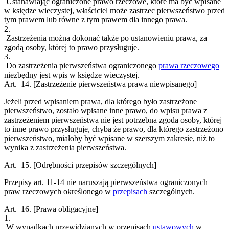
Ustanawiając ograniczone prawo rzeczowe, które ma być wpisane
w księdze wieczystej, właściciel może zastrzec pierwszeństwo przed
tym prawem lub równe z tym prawem dla innego prawa.
2.
Zastrzeżenia można dokonać także po ustanowieniu prawa, za
zgodą osoby, której to prawo przysługuje.
3.
Do zastrzeżenia pierwszeństwa ograniczonego
prawa rzeczowego
niezbędny jest wpis w księdze wieczystej.
Art. 14.
[Zastrzeżenie pierwszeństwa prawa niewpisanego]
Jeżeli przed wpisaniem prawa, dla którego było zastrzeżone
pierwszeństwo, zostało wpisane inne prawo, do wpisu prawa z
zastrzeżeniem pierwszeństwa nie jest potrzebna zgoda osoby, której
to inne prawo przysługuje, chyba że prawo, dla którego zastrzeżono
pierwszeństwo, miałoby być wpisane w szerszym zakresie, niż to
wynika z zastrzeżenia pierwszeństwa.
Art. 15.
[Odrębności przepisów szczególnych]
Przepisy art. 11-14 nie naruszają pierwszeństwa ograniczonych
praw rzeczowych określonego w
przepisach
szczególnych.
Art. 16.
[Prawa obligacyjne]
1.
W wypadkach przewidzianych w przepisach
ustawowych
w