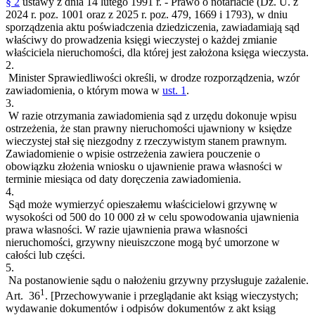
§ 2
ustawy z dnia 14 lutego 1991 r. - Prawo o notariacie (Dz. U. z
2024 r. poz. 1001 oraz z 2025 r. poz. 479, 1669 i 1793), w dniu
sporządzenia aktu poświadczenia dziedziczenia, zawiadamiają sąd
właściwy do prowadzenia księgi wieczystej o każdej zmianie
właściciela nieruchomości, dla której jest założona księga wieczysta.
2.
Minister Sprawiedliwości określi, w drodze rozporządzenia, wzór
zawiadomienia, o którym mowa w
ust. 1
.
3.
W razie otrzymania zawiadomienia sąd z urzędu dokonuje wpisu
ostrzeżenia, że stan prawny nieruchomości ujawniony w księdze
wieczystej stał się niezgodny z rzeczywistym stanem prawnym.
Zawiadomienie o wpisie ostrzeżenia zawiera pouczenie o
obowiązku złożenia wniosku o ujawnienie prawa własności w
terminie miesiąca od daty doręczenia zawiadomienia.
4.
Sąd może wymierzyć opieszałemu właścicielowi grzywnę w
wysokości od 500 do 10 000 zł w celu spowodowania ujawnienia
prawa własności. W razie ujawnienia prawa własności
nieruchomości, grzywny nieuiszczone mogą być umorzone w
całości lub części.
5.
Na postanowienie sądu o nałożeniu grzywny przysługuje zażalenie.
1
Art. 36
.
[Przechowywanie i przeglądanie akt ksiąg wieczystych;
wydawanie dokumentów i odpisów dokumentów z akt ksiąg