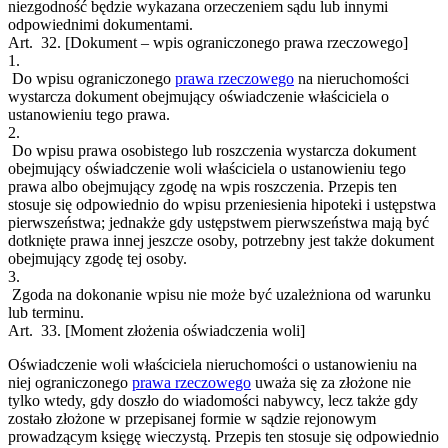
niezgodność będzie wykazana orzeczeniem sądu lub innymi
odpowiednimi dokumentami.
Art. 32.
[Dokument – wpis ograniczonego prawa rzeczowego]
1.
Do wpisu ograniczonego
prawa rzeczowego
na nieruchomości
wystarcza dokument obejmujący oświadczenie właściciela o
ustanowieniu tego prawa.
2.
Do wpisu prawa osobistego lub roszczenia wystarcza dokument
obejmujący oświadczenie woli właściciela o ustanowieniu tego
prawa albo obejmujący zgodę na wpis roszczenia. Przepis ten
stosuje się odpowiednio do wpisu przeniesienia hipoteki i ustępstwa
pierwszeństwa; jednakże gdy ustępstwem pierwszeństwa mają być
dotknięte prawa innej jeszcze osoby, potrzebny jest także dokument
obejmujący zgodę tej osoby.
3.
Zgoda na dokonanie wpisu nie może być uzależniona od warunku
lub terminu.
Art. 33.
[Moment złożenia oświadczenia woli]
Oświadczenie woli właściciela nieruchomości o ustanowieniu na
niej ograniczonego
prawa rzeczowego
uważa się za złożone nie
tylko wtedy, gdy doszło do wiadomości nabywcy, lecz także gdy
zostało złożone w przepisanej formie w sądzie rejonowym
prowadzącym księgę wieczystą. Przepis ten stosuje się odpowiednio