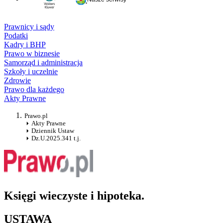
Prawnicy i sądy
Podatki
Kadry i BHP
Prawo w biznesie
Samorząd i administracja
Szkoły i uczelnie
Zdrowie
Prawo dla każdego
Akty Prawne
Prawo.pl
Akty Prawne
Dziennik Ustaw
Dz.U.2025.341 t.j.
Księgi wieczyste i hipoteka.
USTAWA