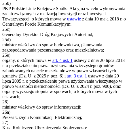
25b)
PKP Polskie Linie Kolejowe Spółka Akcyjna w celu wykonywania
zadań związanych z realizacją Inwestycji oraz Inwestycji
Towarzyszącej, o których mowa w
ustawie
z dnia 10 maja 2018 r. o
Centralnym Porcie Komunikacyjnym;
25c)
Generalny Dyrektor Dróg Krajowych i Autostrad;
25d)
minister właściwy do spraw budownictwa, planowania i
zagospodarowania przestrzennego oraz mieszkalnictwa;
25e)
organy, o których mowa w
art. 4 ust. 1
ustawy z dnia 20 lipca 2018
r. o przekształceniu prawa użytkowania wieczystego gruntów
zabudowanych na cele mieszkaniowe w prawo własności tych
gruntów (Dz. U. z 2025 r. poz. 6) i
art. 3 ust. 1
ustawy z dnia 29
lipca 2005 r. o przekształceniu prawa użytkowania wieczystego w
prawo własności nieruchomości (Dz. U. z 2024 r. poz. 900), oraz
organy wyższego stopnia w sprawach, o których mowa w tych
ustawach;
26)
minister właściwy do spraw informatyzacji;
26a)
Prezes Urzędu Komunikacji Elektronicznej;
27)
Kasa Rolniczego Ubezpieczenia Społecznego;