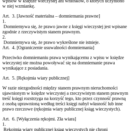
wpisów w księdze wieczystej ani wniosków, o których uczyniono
w niej wzmiankę.
Art. 3.
[Jawność materialna – domniemania prawne]
1.
Domniemywa się, że prawo jawne z księgi wieczystej jest wpisane
zgodnie z rzeczywistym stanem prawnym.
2.
Domniemywa się, że prawo wykreślone nie istnieje.
Art. 4.
[Ograniczenie usuwalności domniemania]
Przeciwko domniemaniu prawa wynikającemu z wpisu w księdze
wieczystej nie można powoływać się na domniemanie prawa
wynikające z posiadania.
Art. 5.
[Rękojmia wiary publicznej]
W razie niezgodności między stanem prawnym nieruchomości
ujawnionym w księdze wieczystej a rzeczywistym stanem prawnym
treść księgi rozstrzyga na korzyść tego, kto przez czynność prawną
z osobą uprawnioną według treści księgi nabył własność lub inne
prawo rzeczowe (rękojmia wiary publicznej ksiąg wieczystych).
Art. 6.
[Wyłączenia rękojmi. Zła wiara]
1.
Rękojmia wiary publicznej ksiąg wieczystych nie chroni