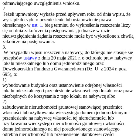
odmawiającego uwzględnienia wniosku.
2.
Jeżeli uprawniony wykaże przed upływem roku od dnia wpisu, że
wystąpił do sądu o przeniesienie lub ustanowienie prawa
określonego w
ust. 1
, bieg terminu do wykreślenia roszczenia liczy
się od dnia zakończenia postępowania, jednakże w razie
nieuwzględnienia żądania roszczenie może być wykreślone z chwilą
zakończenia postępowania.
3.
W przypadku wpisu roszczenia nabywcy, do którego nie stosuje się
przepisów
ustawy
z dnia 20 maja 2021 r. o ochronie praw nabywcy
lokalu mieszkalnego lub domu jednorodzinnego oraz
Deweloperskim Funduszu Gwarancyjnym (Dz. U. z 2024 r. poz.
695), o:
1)
wybudowanie budynku oraz ustanowienie odrębnej własności
lokalu mieszkalnego i przeniesienie własności tego lokalu oraz praw
niezbędnych do korzystania z tego lokalu na nabywcę albo
2)
zabudowanie nieruchomości gruntowej stanowiącej przedmiot
własności lub użytkowania wieczystego domem jednorodzinnym i
przeniesienie na nabywcę własności tej nieruchomości lub
użytkowania wieczystego nieruchomości gruntowej i własności
domu jednorodzinnego na niej posadowionego stanowiącego
odrębną nieruchomość lub przeniesienie ułamkowej części