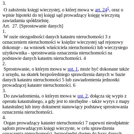
3.
1
O założeniu księgi wieczystej, o której mowa w
art. 24
, oraz o
wpisie hipoteki do tej księgi sąd prowadzący księgę wieczystą
zawiadamia spółdzielnię.
Art. 27.
[Sprostowanie danych]
1.
W razie niezgodności danych katastru nieruchomości
3
z
oznaczeniem nieruchomości w księdze wieczystej sąd rejonowy
dokonuje - na wniosek właściciela nieruchomości lub wieczystego
użytkownika - sprostowania oznaczenia nieruchomości na
podstawie danych katastru nieruchomości.
4
2.
Sprostowanie, o którym mowa w
ust. 1
, może być dokonane także
z urzędu, na skutek bezpośredniego sprawdzenia danych w bazie
danych katastru nieruchomości
5
lub zawiadomienia jednostki
prowadzącej kataster nieruchomości.
6
3.
Do zawiadomienia, o którym mowa w
ust. 2
, dołącza się wypis z
operatu katastralnego, a gdy jest to niezbędne - także wyrys z mapy
katastralnej lub inny dokument stanowiący podstawę sprostowania
oznaczenia nieruchomości.
4.
Organ prowadzący kataster nieruchomości
7
zapewni nieodpłatnie
sądom prowadzącym księgi wieczyste, w celu sprawdzenia
oznaczenia nieruchomości, bezpośredni dostęp do bazy danych