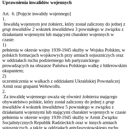
Uprawnienia inwalidów wojennych
Art. 6.
[Pojęcie inwalidy wojennego]
1.
Inwalidą wojennym jest żołnierz, który został zaliczony do jednej z
grup
inwalidów
2
wskutek
inwalidztwa
3
powstałego w związku z
działaniami wojennymi lub mającymi charakter wojennych w
czasie:
1)
pełnienia w okresie wojny 1939-1945 służby w Wojsku Polskim, w
polskich formacjach wojskowych przy armiach sojuszniczych oraz
w oddziałach ruchu podziemnego lub partyzanckiego
prowadzących na obszarze Państwa Polskiego walkę z hitlerowskim
okupantem;
2)
uczestniczenia w walkach z oddziałami Ukraińskiej Powstańczej
Armii oraz grupami Wehrwolfu.
2.
Za inwalidę wojennego uważa się również żołnierza mającego
obywatelstwo polskie, który został zaliczony do jednej z
grup
inwalidów
4
wskutek
inwalidztwa
5
powstałego w związku z
działaniami wojennymi lub mającymi charakter wojennych w czasie
pełnienia w okresie wojny 1939-1945 służby w Armii Związku
Socjalistycznych Republik Radzieckich oraz w innych armiach
sojuszniczych, a także w oddziałach antyfaszystowskiego ruchu