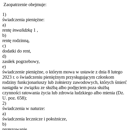
Zaopatrzenie obejmuje:
1)
świadczenia pieniężne:
a)
rentę
inwalidzką
1
,
b)
rentę rodzinną,
c)
dodatki do rent,
d)
zasiłek pogrzebowy,
e)
świadczenie pieniężne, o którym mowa w ustawie z dnia 8 lutego
2023 r. o świadczeniu pieniężnym przysługującym członkom
rodziny funkcjonariuszy lub żołnierzy zawodowych, których śmierć
nastąpiła w związku ze służbą albo podjęciem poza służbą
czynności ratowania życia lub zdrowia ludzkiego albo mienia (Dz.
U. poz. 658);
2)
świadczenia w naturze:
a)
świadczenia lecznicze i położnicze,
b)
protezowanie,