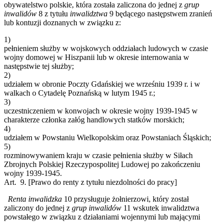
obywatelstwo polskie, która została zaliczona do jednej z
grup
inwalidów
8
z tytułu
inwalidztwa
9
będącego następstwem zranień
lub kontuzji doznanych w związku z:
1)
pełnieniem służby w wojskowych oddziałach ludowych w czasie
wojny domowej w Hiszpanii lub w okresie internowania w
następstwie tej służby;
2)
udziałem w obronie Poczty Gdańskiej we wrześniu 1939 r. i w
walkach o Cytadelę Poznańską w lutym 1945 r.;
3)
uczestniczeniem w konwojach w okresie wojny 1939-1945 w
charakterze członka załóg handlowych statków morskich;
4)
udziałem w Powstaniu Wielkopolskim oraz Powstaniach Śląskich;
5)
rozminowywaniem kraju w czasie pełnienia służby w Siłach
Zbrojnych Polskiej Rzeczypospolitej Ludowej po zakończeniu
wojny 1939-1945.
Art. 9.
[Prawo do renty z tytułu niezdolności do pracy]
Renta inwalidzka
10
przysługuje żołnierzowi, który został
zaliczony do jednej z
grup inwalidów
11
wskutek inwalidztwa
powstałego w związku z działaniami wojennymi lub mającymi