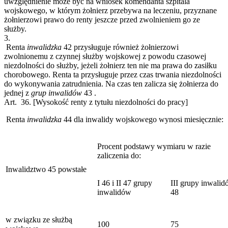
uwzględnienie może być na wniosek komendanta szpitala
wojskowego, w którym żołnierz przebywa na leczeniu, przyznane
żołnierzowi prawo do renty jeszcze przed zwolnieniem go ze
służby.
3.
Renta
inwalidzka
42
przysługuje również żołnierzowi
zwolnionemu z czynnej służby wojskowej z powodu czasowej
niezdolności do służby, jeżeli żołnierz ten nie ma prawa do zasiłku
chorobowego. Renta ta przysługuje przez czas trwania niezdolności
do wykonywania zatrudnienia. Na czas ten zalicza się żołnierza do
jednej z
grup inwalidów
43
.
Art. 36.
[Wysokość renty z tytułu niezdolności do pracy]
Renta
inwalidzka
44
dla inwalidy wojskowego wynosi miesięcznie:
Procent podstawy wymiaru w razie
zaliczenia do:
Inwalidztwo
45
powstałe
I
46
i II
47
grupy
III grupy inwali
inwalidów
48
w związku ze służbą
100
75