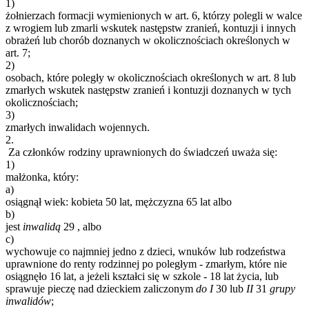
1)
żołnierzach formacji wymienionych w art. 6, którzy polegli w walce
z wrogiem lub zmarli wskutek następstw zranień, kontuzji i innych
obrażeń lub chorób doznanych w okolicznościach określonych w
art. 7;
2)
osobach, które poległy w okolicznościach określonych w art. 8 lub
zmarłych wskutek następstw zranień i kontuzji doznanych w tych
okolicznościach;
3)
zmarłych inwalidach wojennych.
2.
Za członków rodziny uprawnionych do świadczeń uważa się:
1)
małżonka, który:
a)
osiągnął wiek: kobieta 50 lat, mężczyzna 65 lat albo
b)
jest
inwalidą
29
, albo
c)
wychowuje co najmniej jedno z dzieci, wnuków lub rodzeństwa
uprawnione do renty rodzinnej po poległym - zmarłym, które nie
osiągnęło 16 lat, a jeżeli kształci się w szkole - 18 lat życia, lub
sprawuje pieczę nad dzieckiem zaliczonym
do
I
30
lub
II
31
grupy
inwalidów
;