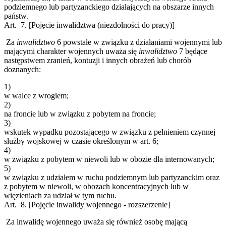
podziemnego lub partyzanckiego działających na obszarze innych
państw.
Art. 7.
[Pojęcie inwalidztwa (niezdolności do pracy)]
Za
inwalidztwo
6
powstałe w związku z działaniami wojennymi lub
mającymi charakter wojennych uważa się
inwalidztwo
7
będące
następstwem zranień, kontuzji i innych obrażeń lub chorób
doznanych:
1)
w walce z wrogiem;
2)
na froncie lub w związku z pobytem na froncie;
3)
wskutek wypadku pozostającego w związku z pełnieniem czynnej
służby wojskowej w czasie określonym w art. 6;
4)
w związku z pobytem w niewoli lub w obozie dla internowanych;
5)
w związku z udziałem w ruchu podziemnym lub partyzanckim oraz
z pobytem w niewoli, w obozach koncentracyjnych lub w
więzieniach za udział w tym ruchu.
Art. 8.
[Pojęcie inwalidy wojennego - rozszerzenie]
Za inwalidę wojennego uważa się również osobę mającą