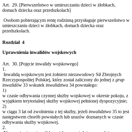
Art. 29.
[Pierwszeństwo w umieszczaniu dzieci w żłobkach,
domach dziecka oraz przedszkolach]
Osobom pobierającym rentę rodzinną przysługuje pierwszeństwo w
umieszczaniu dzieci w żłobkach, domach dziecka oraz
przedszkolach.
Rozdział 4
Uprawnienia inwalidów wojskowych
Art. 30.
[Pojęcie inwalidy wojskowego]
1.
Inwalidą wojskowym jest żołnierz niezawodowy Sił Zbrojnych
Rzeczypospolitej Polskiej, który został zaliczony do jednej z
grup
inwalidów
33
wskutek
inwalidztwa
34
powstałego:
1)
w czasie odbywania czynnej służby wojskowej w okresie pokoju, z
wyjątkiem terytorialnej służby wojskowej pełnionej dyspozycyjnie;
2)
w ciągu 3 lat od zwolnienia z tej służby, jeżeli
inwalidztwo
35
to jest
następstwem chorób powstałych lub urazów doznanych w czasie
odbywania służby wojskowej.
2.