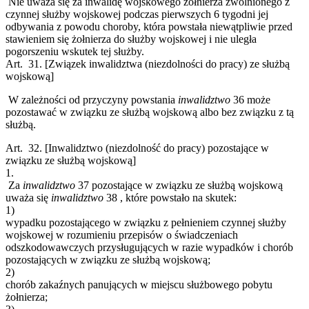
Nie uważa się za inwalidę wojskowego żołnierza zwolnionego z
czynnej służby wojskowej podczas pierwszych 6 tygodni jej
odbywania z powodu choroby, która powstała niewątpliwie przed
stawieniem się żołnierza do służby wojskowej i nie uległa
pogorszeniu wskutek tej służby.
Art. 31.
[Związek inwalidztwa (niezdolności do pracy) ze służbą
wojskową]
W zależności od przyczyny powstania
inwalidztwo
36
może
pozostawać w związku ze służbą wojskową albo bez związku z tą
służbą.
Art. 32.
[Inwalidztwo (niezdolność do pracy) pozostające w
związku ze służbą wojskową]
1.
Za
inwalidztwo
37
pozostające w związku ze służbą wojskową
uważa się
inwalidztwo
38
, które powstało na skutek:
1)
wypadku pozostającego w związku z pełnieniem czynnej służby
wojskowej w rozumieniu przepisów o świadczeniach
odszkodowawczych przysługujących w razie wypadków i chorób
pozostających w związku ze służbą wojskową;
2)
chorób zakaźnych panujących w miejscu służbowego pobytu
żołnierza;