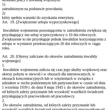
1)
zatrudnionym na podstawie powołania;
2)
który spełnia warunki do uzyskania emerytury.
Art. 19.
[Zwiększenie urlopu wypoczynkowego]
Inwalidzie wojennemu pozostającemu w zatrudnieniu zwiększa się
przysługujący mu urlop wypoczynkowy o 10 dni roboczych.
Zwiększenie to nie przysługuje jednak inwalidzie korzystającemu z
urlopu w wymiarze przekraczającym 26 dni roboczych w ciągu
roku.
Art. 20.
[Okresy zaliczane do okresów zatrudnienia inwalidy
wojennego]
1.
Inwalidzie wojennemu zalicza się czas jego służby wojskowej oraz
okresy pobytu w niewoli i w obozach dla internowanych, w
obozach koncentracyjnych lub w więzieniach w związku z
udziałem w ruchu podziemnym lub partyzanckim w czasie od dnia
1 września 1939 r. do dnia 9 maja 1945 r. do okresów zatrudnienia,
od których zależy przyznanie lub wysokość wszelkich świadczeń
przysługujących pracownikom od pracodawcy.
2.
Do okresów zatrudnienia, od których zależy przyznanie lub
wysokość wszelkich świadczeń przysługujących pracownikom od