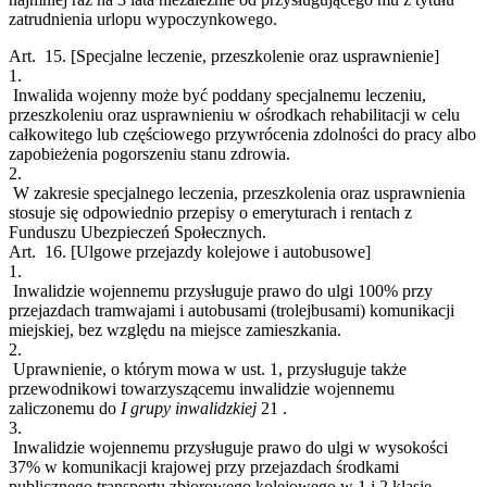
zatrudnienia urlopu wypoczynkowego.
Art. 15.
[Specjalne leczenie, przeszkolenie oraz usprawnienie]
1.
Inwalida wojenny może być poddany specjalnemu leczeniu,
przeszkoleniu oraz usprawnieniu w ośrodkach rehabilitacji w celu
całkowitego lub częściowego przywrócenia zdolności do pracy albo
zapobieżenia pogorszeniu stanu zdrowia.
2.
W zakresie specjalnego leczenia, przeszkolenia oraz usprawnienia
stosuje się odpowiednio przepisy o emeryturach i rentach z
Funduszu Ubezpieczeń Społecznych.
Art. 16.
[Ulgowe przejazdy kolejowe i autobusowe]
1.
Inwalidzie wojennemu przysługuje prawo do ulgi 100% przy
przejazdach tramwajami i autobusami (trolejbusami) komunikacji
miejskiej, bez względu na miejsce zamieszkania.
2.
Uprawnienie, o którym mowa w ust. 1, przysługuje także
przewodnikowi towarzyszącemu inwalidzie wojennemu
zaliczonemu do
I
grupy inwalidzkiej
21
.
3.
Inwalidzie wojennemu przysługuje prawo do ulgi w wysokości
37% w komunikacji krajowej przy przejazdach środkami
publicznego transportu zbiorowego kolejowego w 1 i 2 klasie