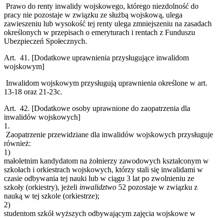
Prawo do renty inwalidy wojskowego, którego niezdolność do
pracy nie pozostaje w związku ze służbą wojskową, ulega
zawieszeniu lub wysokość tej renty ulega zmniejszeniu na zasadach
określonych w przepisach o emeryturach i rentach z Funduszu
Ubezpieczeń Społecznych.
Art. 41.
[Dodatkowe uprawnienia przysługujące inwalidom
wojskowym]
Inwalidom wojskowym przysługują uprawnienia określone w art.
13-18 oraz 21-23c.
Art. 42.
[Dodatkowe osoby uprawnione do zaopatrzenia dla
inwalidów wojskowych]
1.
Zaopatrzenie przewidziane dla inwalidów wojskowych przysługuje
również:
1)
małoletnim kandydatom na żołnierzy zawodowych kształconym w
szkołach i orkiestrach wojskowych, którzy stali się inwalidami w
czasie odbywania tej nauki lub w ciągu 3 lat po zwolnieniu ze
szkoły (orkiestry), jeżeli
inwalidztwo
52
pozostaje w związku z
nauką w tej szkole (orkiestrze);
2)
studentom szkół wyższych odbywającym zajęcia wojskowe w