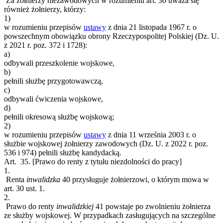
Za żołnierzy niezawodowych w rozumieniu art. 30 uważa się
również żołnierzy, którzy:
1)
w rozumieniu przepisów
ustawy
z dnia 21 listopada 1967 r. o
powszechnym obowiązku obrony Rzeczypospolitej Polskiej (Dz. U.
z 2021 r. poz. 372 i 1728):
a)
odbywali przeszkolenie wojskowe,
b)
pełnili służbę przygotowawczą,
c)
odbywali ćwiczenia wojskowe,
d)
pełnili okresową służbę wojskową;
2)
w rozumieniu przepisów
ustawy
z dnia 11 września 2003 r. o
służbie wojskowej żołnierzy zawodowych (Dz. U. z 2022 r. poz.
536 i 974) pełnili służbę kandydacką.
Art. 35.
[Prawo do renty z tytułu niezdolności do pracy]
1.
Renta
inwalidzka
40
przysługuje żołnierzowi, o którym mowa w
art. 30 ust. 1.
2.
Prawo do renty
inwalidzkiej
41
powstaje po zwolnieniu żołnierza
ze służby wojskowej. W przypadkach zasługujących na szczególne