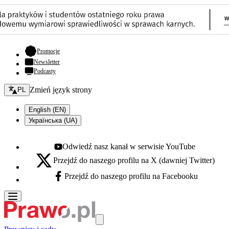
- otwiera się w nowej karcie
Promocje
Newsletter
Podcasty
Zmień język - bieżący:
Zmień język strony
PL
English (EN)
Українська (UA)
Odwiedź nasz kanał w serwisie YouTube
Youtube - otwiera się w nowej karcie
Przejdź do naszego profilu na X (dawniej Twitter)
X - otwiera się w nowej karcie
Przejdź do naszego profilu na Facebooku
Facebook - otwiera się w nowej karcie