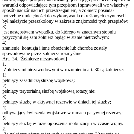
warunki odpowiadające tym przepisom i sprawowali we właściwy
sposób nadzór nad ich przestrzeganiem, a żołnierz posiadał
potrzebne umiejętności do wykonywania określonych czynności i
był należycie przeszkolony w zakresie znajomości tych przepisów;
3)
jest następstwem wypadku, do którego w znacznym stopniu
przyczynił się sam żołnierz będąc w stanie nietrzeźwym;
4)
zranienie, kontuzja i inne obrażenie lub choroba zostały
spowodowane przez żołnierza rozmyślnie.
Art. 34.
[Żołnierze niezawodowi]
1.
Żołnierzami niezawodowymi w rozumieniu art. 30 są żołnierze:
1)
pełniący zasadniczą służbę wojskową;
2)
pełniący terytorialną służbę wojskową rotacyjnie;
3)
pełniący służbę w aktywnej rezerwie w dniach tej służby;
4)
odbywający ćwiczenia wojskowe w ramach pasywnej rezerwy;
5)
pełniący służbę w razie ogłoszenia mobilizacji i w czasie wojny.
2.