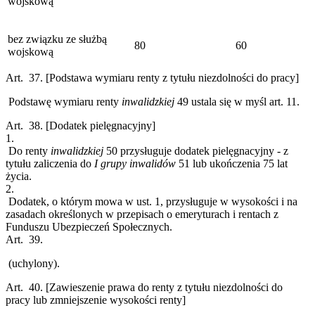
wojskową
bez związku ze służbą
80
60
wojskową
Art. 37.
[Podstawa wymiaru renty z tytułu niezdolności do pracy]
Podstawę wymiaru renty
inwalidzkiej
49
ustala się w myśl art. 11.
Art. 38.
[Dodatek pielęgnacyjny]
1.
Do renty
inwalidzkiej
50
przysługuje dodatek pielęgnacyjny - z
tytułu zaliczenia do
I grupy inwalidów
51
lub ukończenia 75 lat
życia.
2.
Dodatek, o którym mowa w ust. 1, przysługuje w wysokości i na
zasadach określonych w przepisach o emeryturach i rentach z
Funduszu Ubezpieczeń Społecznych.
Art. 39.
(uchylony).
Art. 40.
[Zawieszenie prawa do renty z tytułu niezdolności do
pracy lub zmniejszenie wysokości renty]