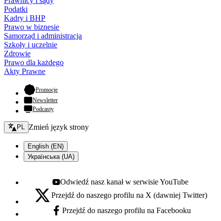
Prawnicy i sądy
Podatki
Kadry i BHP
Prawo w biznesie
Samorząd i administracja
Szkoły i uczelnie
Zdrowie
Prawo dla każdego
Akty Prawne
- otwiera się w nowej karcie
Promocje
Newsletter
Podcasty
Zmień język - bieżący:
Zmień język strony
PL
English (EN)
Українська (UA)
Odwiedź nasz kanał w serwisie YouTube
Youtube - otwiera się w nowej karcie
Przejdź do naszego profilu na X (dawniej Twitter)
X - otwiera się w nowej karcie
Przejdź do naszego profilu na Facebooku
Facebook - otwiera się w nowej karcie