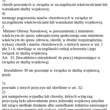
3)
chorób powstałych w związku ze szczególnymi właściwościami lub
warunkami służby wojskowej;
4)
istotnego pogorszenia stanów chorobowych w związku ze
szczególnymi właściwościami lub warunkami służby wojskowej.
2.
Minister Obrony Narodowej, w porozumieniu z ministrem
właściwym do spraw zabezpieczenia społecznego oraz ministrem
właściwym do spraw zdrowia, określi, w drodze rozporządzenia,
wykazy chorób i stanów chorobowych, o których mowa w ust. 1
pkt 3 i 4, określając w szczególności rodzaj schorzenia i jego
związek ze służbą wojskową.
Art. 33.
[Inwalidztwo (niezdolność do pracy) niepozostające w
związku ze służbą wojskową]
Inwalidztwo
39
nie pozostaje w związku ze służbą wojskową,
jeżeli:
1)
powstało z innych przyczyn niż określone w art. 32;
2)
jest następstwem wypadku lub choroby, których wyłączną
przyczyną było udowodnione przez jednostkę wojskową umyślne
lub rażąco niedbałe działanie albo zaniedbanie żołnierza naruszające
obowiązujące przepisy lub rozkazy, jeżeli jego przełożeni zapewnili