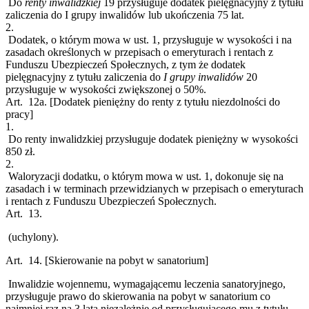
Do
renty inwalidzkiej
19
przysługuje dodatek pielęgnacyjny z tytułu
zaliczenia do I grupy inwalidów lub ukończenia 75 lat.
2.
Dodatek, o którym mowa w ust. 1, przysługuje w wysokości i na
zasadach określonych w przepisach o emeryturach i rentach z
Funduszu Ubezpieczeń Społecznych, z tym że dodatek
pielęgnacyjny z tytułu zaliczenia do
I
grupy inwalidów
20
przysługuje w wysokości zwiększonej o 50%.
Art. 12a.
[Dodatek pieniężny do renty z tytułu niezdolności do
pracy]
1.
Do renty inwalidzkiej przysługuje dodatek pieniężny w wysokości
850 zł.
2.
Waloryzacji dodatku, o którym mowa w ust. 1, dokonuje się na
zasadach i w terminach przewidzianych w przepisach o emeryturach
i rentach z Funduszu Ubezpieczeń Społecznych.
Art. 13.
(uchylony).
Art. 14.
[Skierowanie na pobyt w sanatorium]
Inwalidzie wojennemu, wymagającemu leczenia sanatoryjnego,
przysługuje prawo do skierowania na pobyt w sanatorium co
najmniej raz na 3 lata niezależnie od przysługującego mu z tytułu