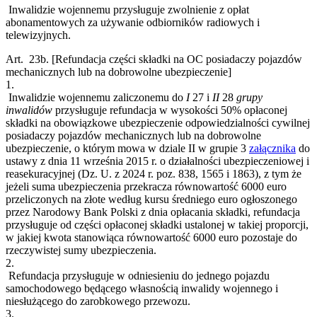
Inwalidzie wojennemu przysługuje zwolnienie z opłat
abonamentowych za używanie odbiorników radiowych i
telewizyjnych.
Art. 23b.
[Refundacja części składki na OC posiadaczy pojazdów
mechanicznych lub na dobrowolne ubezpieczenie]
1.
Inwalidzie wojennemu zaliczonemu do
I
27
i
II
28
grupy
inwalidów
przysługuje refundacja w wysokości 50% opłaconej
składki na obowiązkowe ubezpieczenie odpowiedzialności cywilnej
posiadaczy pojazdów mechanicznych lub na dobrowolne
ubezpieczenie, o którym mowa w dziale II w grupie 3
załącznika
do
ustawy z dnia 11 września 2015 r. o działalności ubezpieczeniowej i
reasekuracyjnej (Dz. U. z 2024 r. poz. 838, 1565 i 1863), z tym że
jeżeli suma ubezpieczenia przekracza równowartość 6000 euro
przeliczonych na złote według kursu średniego euro ogłoszonego
przez Narodowy Bank Polski z dnia opłacania składki, refundacja
przysługuje od części opłaconej składki ustalonej w takiej proporcji,
w jakiej kwota stanowiąca równowartość 6000 euro pozostaje do
rzeczywistej sumy ubezpieczenia.
2.
Refundacja przysługuje w odniesieniu do jednego pojazdu
samochodowego będącego własnością inwalidy wojennego i
niesłużącego do zarobkowego przewozu.
3.