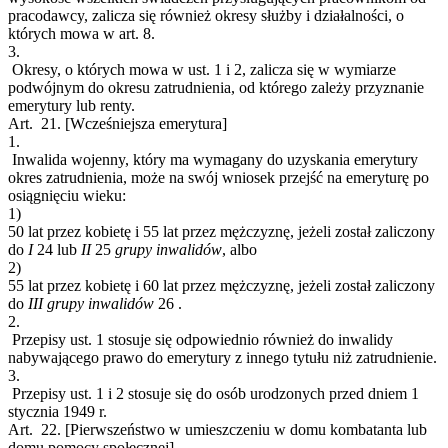
pracodawcy, zalicza się również okresy służby i działalności, o
których mowa w art. 8.
3.
Okresy, o których mowa w ust. 1 i 2, zalicza się w wymiarze
podwójnym do okresu zatrudnienia, od którego zależy przyznanie
emerytury lub renty.
Art. 21.
[Wcześniejsza emerytura]
1.
Inwalida wojenny, który ma wymagany do uzyskania emerytury
okres zatrudnienia, może na swój wniosek przejść na emeryturę po
osiągnięciu wieku:
1)
50 lat przez kobietę i 55 lat przez mężczyznę, jeżeli został zaliczony
do
I
24
lub
II
25
grupy inwalidów
, albo
2)
55 lat przez kobietę i 60 lat przez mężczyznę, jeżeli został zaliczony
do
III grupy inwalidów
26
.
2.
Przepisy ust. 1 stosuje się odpowiednio również do inwalidy
nabywającego prawo do emerytury z innego tytułu niż zatrudnienie.
3.
Przepisy ust. 1 i 2 stosuje się do osób urodzonych przed dniem 1
stycznia 1949 r.
Art. 22.
[Pierwszeństwo w umieszczeniu w domu kombatanta lub
domu pomocy społecznej]