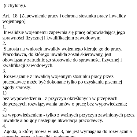
(uchylony).
Art. 18.
[Zapewnienie pracy i ochrona stosunku pracy inwalidy
wojennego]
1.
Inwalidzie wojennemu zapewnia się pracę odpowiadającą jego
sprawności fizycznej i kwalifikacjom zawodowym.
2.
Starosta na wniosek inwalidy wojennego kieruje go do pracy.
Pracodawca, do którego inwalida został skierowany, jest
obowiązany zatrudnić go stosownie do sprawności fizycznej i
kwalifikacji zawodowych.
3.
Rozwiązanie z inwalidą wojennym stosunku pracy przez
pracodawcę może być dokonane tylko po uzyskaniu pisemnej
zgody starosty:
1)
bez wypowiedzenia - z przyczyn określonych w przepisach
dotyczących rozwiązywania umów o pracę bez wypowiedzenia;
2)
za wypowiedzeniem - tylko z ważnych przyczyn zawinionych przez
inwalidę albo gdy następuje likwidacja pracodawcy.
4.
Zgoda, o której mowa w ust. 3, nie jest wymagana do rozwiązania
stosunku pracy z inwalidą wojennym: