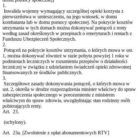
1.
Inwalida wojenny wymagający szczególnej opieki korzysta z
pierwszeństwa w umieszczeniu, na jego wniosek, w domu
kombatanta lub w domu pomocy społecznej. Na pokrycie kosztów
utrzymania w tych domach można dokonywać potrąceń z renty
według zasad określonych w przepisach o emeryturach i rentach z
Funduszu Ubezpieczeń Społecznych.
2.
Potrąceń na pokrycie kosztów utrzymania, o których mowa w ust.
1, można dokonywać również w razie pobytu powyżej 1 roku w
podmiotach leczniczych w rozumieniu przepisów o działalności
leczniczej w związku z udzielaniem świadczeń opieki zdrowotnej
finansowanych ze środków publicznych.
3.
Szczegółowe zasady dokonywania potrąceń, o których mowa w
ust. 2, określa w drodze rozporządzenia minister właściwy do spraw
zabezpieczenia społecznego w porozumieniu z ministrem
właściwym do spraw zdrowia, uwzględniając stan rodzinny osób
pobierających renty.
Art. 23.
(uchylony).
Art. 23a.
[Zwolnienie z opłat abonamentowych RTV]