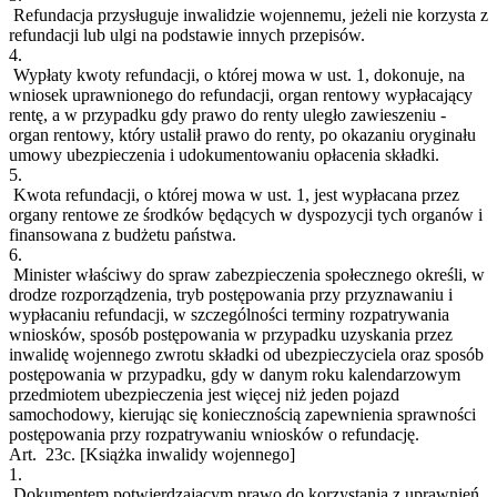
Refundacja przysługuje inwalidzie wojennemu, jeżeli nie korzysta z
refundacji lub ulgi na podstawie innych przepisów.
4.
Wypłaty kwoty refundacji, o której mowa w ust. 1, dokonuje, na
wniosek uprawnionego do refundacji, organ rentowy wypłacający
rentę, a w przypadku gdy prawo do renty uległo zawieszeniu -
organ rentowy, który ustalił prawo do renty, po okazaniu oryginału
umowy ubezpieczenia i udokumentowaniu opłacenia składki.
5.
Kwota refundacji, o której mowa w ust. 1, jest wypłacana przez
organy rentowe ze środków będących w dyspozycji tych organów i
finansowana z budżetu państwa.
6.
Minister właściwy do spraw zabezpieczenia społecznego określi, w
drodze rozporządzenia, tryb postępowania przy przyznawaniu i
wypłacaniu refundacji, w szczególności terminy rozpatrywania
wniosków, sposób postępowania w przypadku uzyskania przez
inwalidę wojennego zwrotu składki od ubezpieczyciela oraz sposób
postępowania w przypadku, gdy w danym roku kalendarzowym
przedmiotem ubezpieczenia jest więcej niż jeden pojazd
samochodowy, kierując się koniecznością zapewnienia sprawności
postępowania przy rozpatrywaniu wniosków o refundację.
Art. 23c.
[Książka inwalidy wojennego]
1.
Dokumentem potwierdzającym prawo do korzystania z uprawnień,