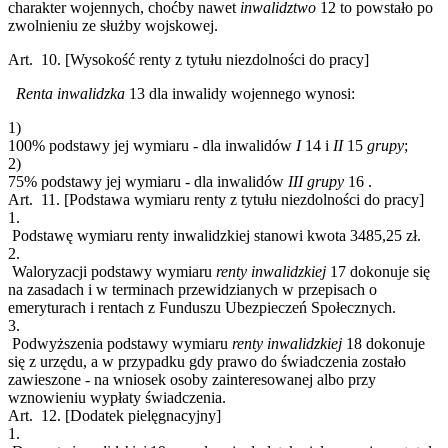
charakter wojennych, choćby nawet
inwalidztwo
12
to powstało po
zwolnieniu ze służby wojskowej.
Art. 10.
[Wysokość renty z tytułu niezdolności do pracy]
Renta inwalidzka
13
dla inwalidy wojennego wynosi:
1)
100% podstawy jej wymiaru - dla inwalidów
I
14
i
II
15
grupy
;
2)
75% podstawy jej wymiaru - dla inwalidów
III grupy
16
.
Art. 11.
[Podstawa wymiaru renty z tytułu niezdolności do pracy]
1.
Podstawę wymiaru renty inwalidzkiej stanowi kwota 3485,25 zł.
2.
Waloryzacji podstawy wymiaru
renty inwalidzkiej
17
dokonuje się
na zasadach i w terminach przewidzianych w przepisach o
emeryturach i rentach z Funduszu Ubezpieczeń Społecznych.
3.
Podwyższenia podstawy wymiaru
renty inwalidzkiej
18
dokonuje
się z urzędu, a w przypadku gdy prawo do świadczenia zostało
zawieszone - na wniosek osoby zainteresowanej albo przy
wznowieniu wypłaty świadczenia.
Art. 12.
[Dodatek pielęgnacyjny]
1.