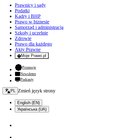
Prawnicy i sądy
Podatki
Kadry i BHP
Prawo w biznesie
Samorząd i administracja
Szkoły i uczelnie
Zdrowie
Prawo dla każdego
Akty Prawne
Moje Prawo.pl
- rejestracja i logowanie do serwisu
- otwiera się w nowej karcie
Promocje
Newsletter
Podcasty
Zmień język - bieżący:
Zmień język strony
PL
English (EN)
Українська (UA)