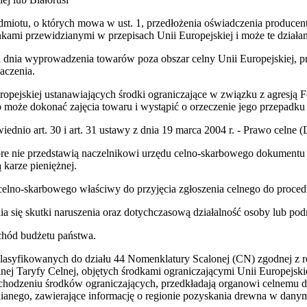
iotu, o których mowa w ust. 1, przedłożenia oświadczenia producenta
mi przewidzianymi w przepisach Unii Europejskiej i może te dział
od dnia wyprowadzenia towarów poza obszar celny Unii Europejskiej,
aczenia.
ropejskiej ustanawiających środki ograniczające w związku z agresją 
 może dokonać zajęcia towaru i wystąpić o orzeczenie jego przepadku
iednio art. 30 i art. 31 ustawy z dnia 19 marca 2004 r. - Prawo celne (
 które nie przedstawią naczelnikowi urzędu celno-skarbowego dokumen
 karze pieniężnej.
u celno-skarbowego właściwy do przyjęcia zgłoszenia celnego do proc
nia się skutki naruszenia oraz dotychczasową działalność osoby lub po
chód budżetu państwa.
klasyfikowanych do działu 44 Nomenklatury Scalonej (CN) zgodnej z 
lnej Taryfy Celnej, objętych środkami ograniczającymi Unii Europejski
w obchodzeniu środków ograniczających, przedkładają organowi celnem
anego, zawierające informację o regionie pozyskania drewna w dany