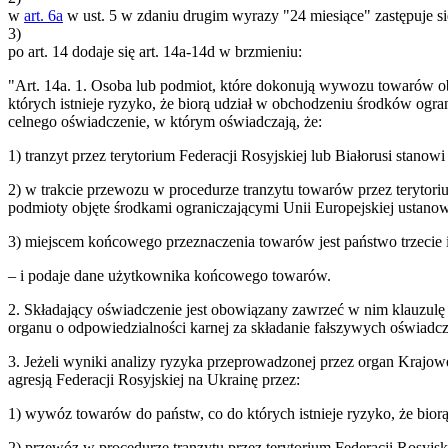
w
art. 6a
w ust. 5 w zdaniu drugim wyrazy "24 miesiące" zastępuje s
3)
po art. 14 dodaje się art. 14a-14d w brzmieniu:
"Art. 14a. 1. Osoba lub podmiot, które dokonują wywozu towarów ob
których istnieje ryzyko, że biorą udział w obchodzeniu środków ogran
celnego oświadczenie, w którym oświadczają, że:
1) tranzyt przez terytorium Federacji Rosyjskiej lub Białorusi stanowi
2) w trakcie przewozu w procedurze tranzytu towarów przez terytori
podmioty objęte środkami ograniczającymi Unii Europejskiej ustanow
3) miejscem końcowego przeznaczenia towarów jest państwo trzecie i
– i podaje dane użytkownika końcowego towarów.
2. Składający oświadczenie jest obowiązany zawrzeć w nim klauzulę n
organu o odpowiedzialności karnej za składanie fałszywych oświadcz
3. Jeżeli wyniki analizy ryzyka przeprowadzonej przez organ Krajo
agresją Federacji Rosyjskiej na Ukrainę przez:
1) wywóz towarów do państw, co do których istnieje ryzyko, że bior
2) przewóz w procedurze tranzytu przez terytorium Federacji Rosyjski