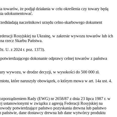
 towarów, że podjął działania w celu określenia czy towary będą
ania udokumentować.
 przedkładają naczelnikowi urzędu celno-skarbowego dokument
Federacji Rosyjskiej na Ukrainę, w zakresie wywozu towarów lub ich
 na rzecz Skarbu Państwa.
Dz. U. z 2024 r. poz. 1373).
tu potwierdzającego dokonanie odprawy celnej towarów z państwa
edury wywozu, w drodze decyzji, w wysokości do 500 000 zł.
dmiotu, które naruszyły obowiązek, o którym mowa w art. 14a ust. 4.
rozporządzeniem Rady (EWG) nr 2658/87 z dnia 23 lipca 1987 r. w
ej ustanowionymi w związku z agresją Federacji Rosyjskiej na
u dowody potwierdzające państwo pozyskania drewna lub państwo
m państwie, dane dostawcy drewna lub dane wytwórcy produktu