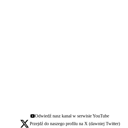
Odwiedź nasz kanał w serwisie YouTube
Youtube - otwiera się w nowej karcie
Przejdź do naszego profilu na X (dawniej Twitter)
X - otwiera się w nowej karcie