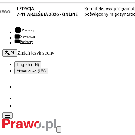
- otwiera się w nowej karcie
Promocje
Newsletter
Podcasty
Zmień język - bieżący:
Zmień język strony
PL
English (EN)
Українська (UA)