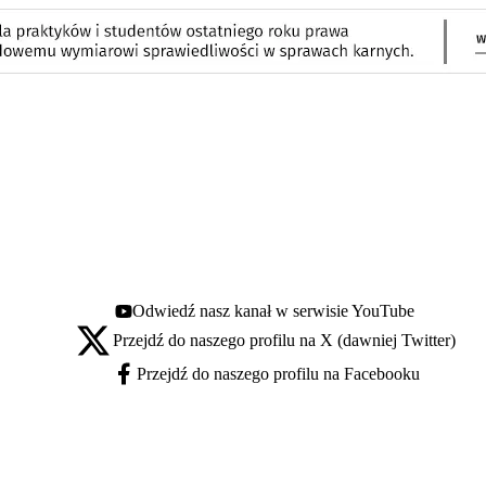
Odwiedź nasz kanał w serwisie YouTube
Youtube - otwiera się w nowej karcie
Przejdź do naszego profilu na X (dawniej Twitter)
X - otwiera się w nowej karcie
Przejdź do naszego profilu na Facebooku
Facebook - otwiera się w nowej karcie