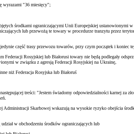
ię wyrazami "36 miesięcy";
jętych środkami ograniczającymi Unii Europejskiej ustanowionymi w z
iczających lub przewożą te towary w procedurze tranzytu przez terytor
 jedynie część trasy przewozu towarów, przy czym początek i koniec tej 
um Federacji Rosyjskiej lub Białorusi towary nie będą podlegały odsp
ionymi w związku z agresją Federacji Rosyjskiej na Ukrainę,
nne niż Federacja Rosyjska lub Białoruś
astępującej treści: "Jestem świadomy odpowiedzialności karnej za zło
eń.
wej Administracji Skarbowej wskazują na wysokie ryzyko obejścia śro
ą udział w obchodzeniu środków ograniczających lub
ej lub Białorusi