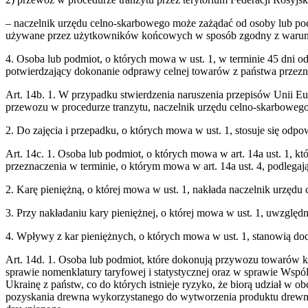
– naczelnik urzędu celno-skarbowego może zażądać od osoby lub podm
używane przez użytkowników końcowych w sposób zgodny z warunka
4. Osoba lub podmiot, o których mowa w ust. 1, w terminie 45 dni 
potwierdzający dokonanie odprawy celnej towarów z państwa przezn
Art. 14b. 1. W przypadku stwierdzenia naruszenia przepisów Unii Eu
przewozu w procedurze tranzytu, naczelnik urzędu celno-skarbowego
2. Do zajęcia i przepadku, o których mowa w ust. 1, stosuje się odpow
Art. 14c. 1. Osoba lub podmiot, o których mowa w art. 14a ust. 1,
przeznaczenia w terminie, o którym mowa w art. 14a ust. 4, podlegają
2. Karę pieniężną, o której mowa w ust. 1, nakłada naczelnik urzęd
3. Przy nakładaniu kary pieniężnej, o której mowa w ust. 1, uwzględ
4. Wpływy z kar pieniężnych, o których mowa w ust. 1, stanowią do
Art. 14d. 1. Osoba lub podmiot, które dokonują przywozu towarów 
sprawie nomenklatury taryfowej i statystycznej oraz w sprawie Wspó
Ukrainę z państw, co do których istnieje ryzyko, że biorą udział 
pozyskania drewna wykorzystanego do wytworzenia produktu drewni