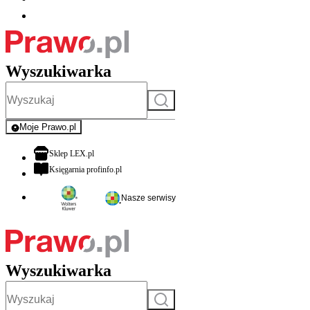
Wyszukiwarka
Szukaj
Moje Prawo.pl
- rejestracja i logowanie do serwisu
otwiera się w nowej karcie
Sklep LEX.pl
otwiera się w nowej karcie
Księgarnia profinfo.pl
Nasze serwisy
Wyszukiwarka
Szukaj