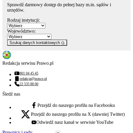
Sprawdź darmowy dostęp do pełnej bazy m.in. sądów i
urzędów.
Rodzaj instytucji:
Województwo:
Szukaj danych kontaktowych
Redakcja serwisu Prawo.pl
801 04 45 45
Numer telefonu:
redakcja@prawo.pl
Adres email:
22 535 88 00
Numer telefonu:
Śledź nas
Przejdź do naszego profilu na Facebooku
facebook - otwiera się w nowej karcie
Przejdź do naszego profilu na X (dawniej Twitter)
x - otwiera się w nowej karcie
Odwiedź nasz kanał w serwisie YouTube
youtube - otwiera się w nowej karcie
Prawnicy i sądy