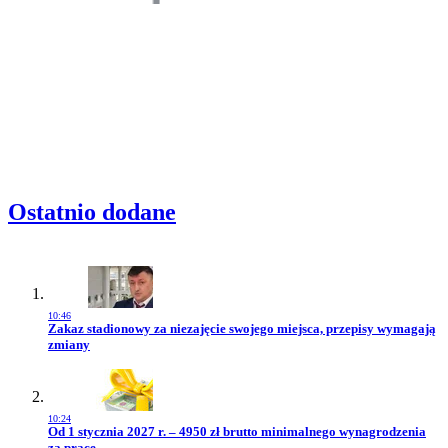
Ostatnio dodane
10:46
Przejdź do artykułu:
Zakaz stadionowy za niezajęcie swojego miejsca, przepisy wymagają
zmiany
10:24
Przejdź do artykułu:
Od 1 stycznia 2027 r. – 4950 zł brutto minimalnego wynagrodzenia
za pracę