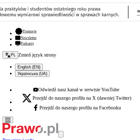
- otwiera się w nowej karcie
Promocje
Newsletter
Podcasty
Zmień język - bieżący:
Zmień język strony
PL
English (EN)
Українська (UA)
Odwiedź nasz kanał w serwisie YouTube
Youtube - otwiera się w nowej karcie
Przejdź do naszego profilu na X (dawniej Twitter)
X - otwiera się w nowej karcie
Przejdź do naszego profilu na Facebooku
Facebook - otwiera się w nowej karcie