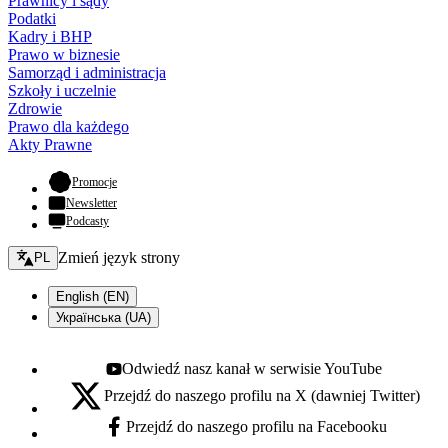
Prawnicy i sądy
Podatki
Kadry i BHP
Prawo w biznesie
Samorząd i administracja
Szkoły i uczelnie
Zdrowie
Prawo dla każdego
Akty Prawne
- otwiera się w nowej karcie
Promocje
Newsletter
Podcasty
Zmień język - bieżący:
Zmień język strony
PL
English (EN)
Українська (UA)
Odwiedź nasz kanał w serwisie YouTube
Youtube - otwiera się w nowej karcie
Przejdź do naszego profilu na X (dawniej Twitter)
X - otwiera się w nowej karcie
Przejdź do naszego profilu na Facebooku
Facebook - otwiera się w nowej karcie