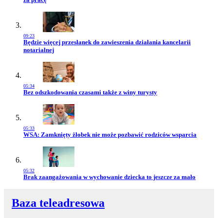
09:23
Przejdź do artykułu:
Będzie więcej przesłanek do zawieszenia działania kancelarii
notarialnej
05:34
Przejdź do artykułu:
Bez odszkodowania czasami także z winy turysty
05:33
Przejdź do artykułu:
WSA: Zamknięty żłobek nie może pozbawić rodziców wsparcia
05:32
Przejdź do artykułu:
Brak zaangażowania w wychowanie dziecka to jeszcze za mało
Baza teleadresowa