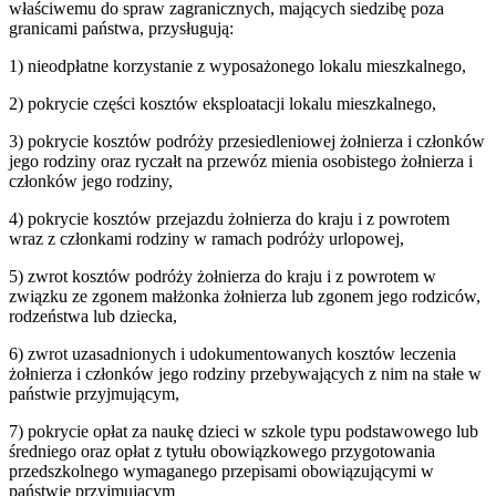
właściwemu do spraw zagranicznych, mających siedzibę poza
granicami państwa, przysługują:
1) nieodpłatne korzystanie z wyposażonego lokalu mieszkalnego,
2) pokrycie części kosztów eksploatacji lokalu mieszkalnego,
3) pokrycie kosztów podróży przesiedleniowej żołnierza i członków
jego rodziny oraz ryczałt na przewóz mienia osobistego żołnierza i
członków jego rodziny,
4) pokrycie kosztów przejazdu żołnierza do kraju i z powrotem
wraz z członkami rodziny w ramach podróży urlopowej,
5) zwrot kosztów podróży żołnierza do kraju i z powrotem w
związku ze zgonem małżonka żołnierza lub zgonem jego rodziców,
rodzeństwa lub dziecka,
6) zwrot uzasadnionych i udokumentowanych kosztów leczenia
żołnierza i członków jego rodziny przebywających z nim na stałe w
państwie przyjmującym,
7) pokrycie opłat za naukę dzieci w szkole typu podstawowego lub
średniego oraz opłat z tytułu obowiązkowego przygotowania
przedszkolnego wymaganego przepisami obowiązującymi w
państwie przyjmującym