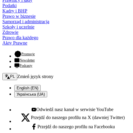
Prawnicy i sądy
Podatki
Kadry i BHP
Prawo w biznesie
Samorząd i administracja
Szkoły i uczelnie
Zdrowie
Prawo dla każdego
Akty Prawne
- otwiera się w nowej karcie
Promocje
Newsletter
Podcasty
Zmień język - bieżący:
Zmień język strony
PL
English (EN)
Українська (UA)
Odwiedź nasz kanał w serwisie YouTube
Youtube - otwiera się w nowej karcie
Przejdź do naszego profilu na X (dawniej Twitter)
X - otwiera się w nowej karcie
Przejdź do naszego profilu na Facebooku
Facebook - otwiera się w nowej karcie