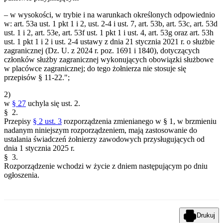
– w wysokości, w trybie i na warunkach określonych odpowiednio
w: art. 53a ust. 1 pkt 1 i 2, ust. 2-4 i ust. 7, art. 53b, art. 53c, art. 53d
ust. 1 i 2, art. 53e, art. 53f ust. 1 pkt 1 i ust. 4, art. 53g oraz art. 53h
ust. 1 pkt 1 i 2 i ust. 2-4 ustawy z dnia 21 stycznia 2021 r. o służbie
zagranicznej (Dz. U. z 2024 r. poz. 1691 i 1840), dotyczących
członków służby zagranicznej wykonujących obowiązki służbowe
w placówce zagranicznej; do tego żołnierza nie stosuje się
przepisów § 11-22.";
2)
w
§ 27
uchyla się ust. 2.
§ 2.
Przepisy
§ 2 ust. 3
rozporządzenia zmienianego w § 1, w brzmieniu
nadanym niniejszym rozporządzeniem, mają zastosowanie do
ustalania świadczeń żołnierzy zawodowych przysługujących od
dnia 1 stycznia 2025 r.
§ 3.
Rozporządzenie wchodzi w życie z dniem następującym po dniu
ogłoszenia.
Drukuj