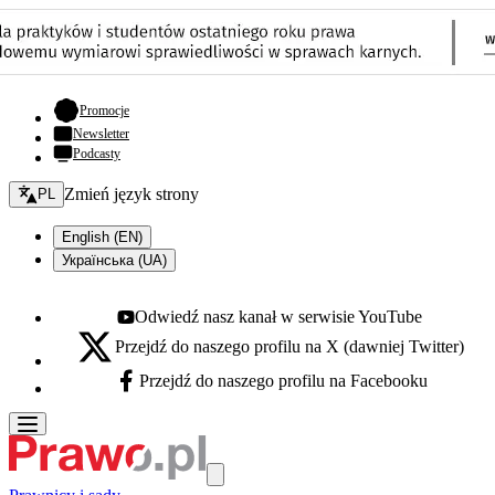
- otwiera się w nowej karcie
Promocje
Newsletter
Podcasty
Zmień język - bieżący:
Zmień język strony
PL
English (EN)
Українська (UA)
Odwiedź nasz kanał w serwisie YouTube
Youtube - otwiera się w nowej karcie
Przejdź do naszego profilu na X (dawniej Twitter)
X - otwiera się w nowej karcie
Przejdź do naszego profilu na Facebooku
Facebook - otwiera się w nowej karcie