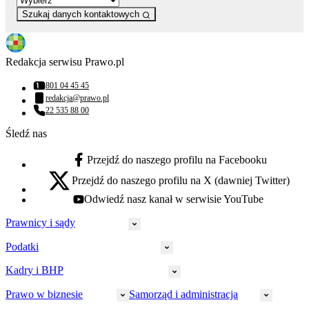
Szukaj danych kontaktowych
Redakcja serwisu Prawo.pl
801 04 45 45
Numer telefonu:
redakcja@prawo.pl
Adres email:
22 535 88 00
Numer telefonu:
Śledź nas
Przejdź do naszego profilu na Facebooku
facebook - otwiera się w nowej karcie
Przejdź do naszego profilu na X (dawniej Twitter)
x - otwiera się w nowej karcie
Odwiedź nasz kanał w serwisie YouTube
youtube - otwiera się w nowej karcie
Prawnicy i sądy
Podatki
Wymiar sprawiedliwości
Prawnicy
Kadry i BHP
PIT
Prokuratura
CIT
Prawo w biznesie
Samorząd i administracja
Policja
Prawo pracy
VAT
Rynek