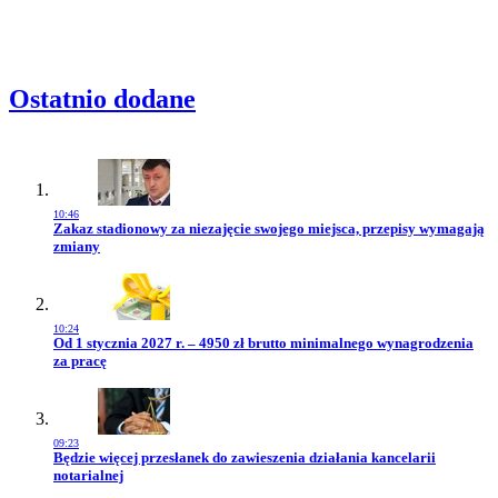
Ostatnio dodane
10:46
Przejdź do artykułu:
Zakaz stadionowy za niezajęcie swojego miejsca, przepisy wymagają
zmiany
10:24
Przejdź do artykułu:
Od 1 stycznia 2027 r. – 4950 zł brutto minimalnego wynagrodzenia
za pracę
09:23
Przejdź do artykułu:
Będzie więcej przesłanek do zawieszenia działania kancelarii
notarialnej