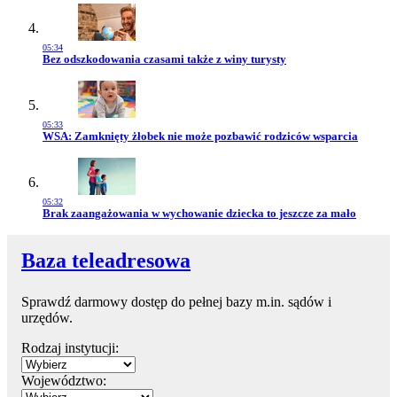
05:34
Przejdź do artykułu:
Bez odszkodowania czasami także z winy turysty
05:33
Przejdź do artykułu:
WSA: Zamknięty żłobek nie może pozbawić rodziców wsparcia
05:32
Przejdź do artykułu:
Brak zaangażowania w wychowanie dziecka to jeszcze za mało
Baza teleadresowa
Sprawdź darmowy dostęp do pełnej bazy m.in. sądów i
urzędów.
Rodzaj instytucji:
Województwo: