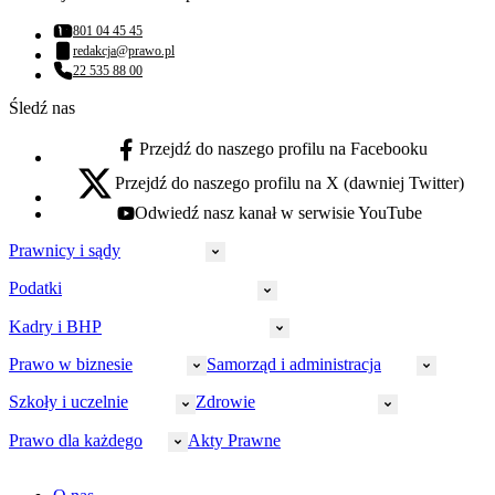
801 04 45 45
Numer telefonu:
redakcja@prawo.pl
Adres email:
22 535 88 00
Numer telefonu:
Śledź nas
Przejdź do naszego profilu na Facebooku
facebook - otwiera się w nowej karcie
Przejdź do naszego profilu na X (dawniej Twitter)
x - otwiera się w nowej karcie
Odwiedź nasz kanał w serwisie YouTube
youtube - otwiera się w nowej karcie
Prawnicy i sądy
Podatki
Wymiar sprawiedliwości
Prawnicy
Kadry i BHP
PIT
Prokuratura
CIT
Prawo w biznesie
Samorząd i administracja
Policja
Prawo pracy
VAT
Rynek
HR
Szkoły i uczelnie
Zdrowie
Akcyza
Strefa aplikanta
Prawo gospodarcze
Samorząd terytorialny
BHP
Ordynacja
LegalTech
Małe i średnie firmy
Bezpieczeństwo publiczne
Prawo dla każdego
Akty Prawne
Ubezpieczenia społeczne
Rachunkowość
Sędziowie
Kadry w oświacie
Farmacja
Spółki
Administracja publiczna
PPK
Doradca podatkowy
E-doręczenia
Zarządzanie oświatą
Finansowanie zdrowia
Finanse
Finanse samorządów
Rynek pracy
Finanse publiczne
Prawo na Oko