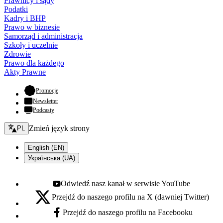
Prawnicy i sądy
Podatki
Kadry i BHP
Prawo w biznesie
Samorząd i administracja
Szkoły i uczelnie
Zdrowie
Prawo dla każdego
Akty Prawne
- otwiera się w nowej karcie
Promocje
Newsletter
Podcasty
Zmień język - bieżący:
Zmień język strony
PL
English (EN)
Українська (UA)
Odwiedź nasz kanał w serwisie YouTube
Youtube - otwiera się w nowej karcie
Przejdź do naszego profilu na X (dawniej Twitter)
X - otwiera się w nowej karcie
Przejdź do naszego profilu na Facebooku
Facebook - otwiera się w nowej karcie