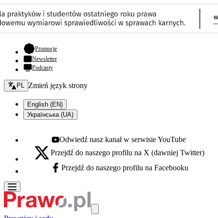
- otwiera się w nowej karcie
Promocje
Newsletter
Podcasty
Zmień język - bieżący:
Zmień język strony
PL
English (EN)
Українська (UA)
Odwiedź nasz kanał w serwisie YouTube
Youtube - otwiera się w nowej karcie
Przejdź do naszego profilu na X (dawniej Twitter)
X - otwiera się w nowej karcie
Przejdź do naszego profilu na Facebooku
Facebook - otwiera się w nowej karcie