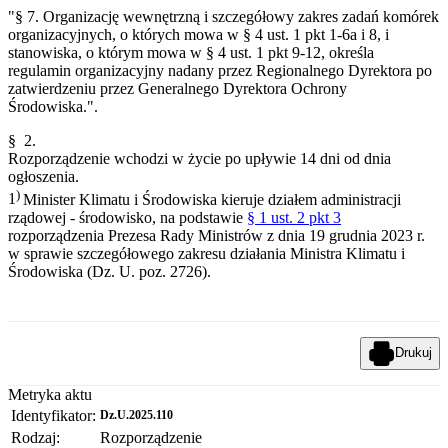
"§ 7. Organizację wewnętrzną i szczegółowy zakres zadań komórek
organizacyjnych, o których mowa w § 4 ust. 1 pkt 1-6a i 8, i
stanowiska, o którym mowa w § 4 ust. 1 pkt 9-12, określa
regulamin organizacyjny nadany przez Regionalnego Dyrektora po
zatwierdzeniu przez Generalnego Dyrektora Ochrony
Środowiska.".
§ 2.
Rozporządzenie wchodzi w życie po upływie 14 dni od dnia
ogłoszenia.
)
1
Minister Klimatu i Środowiska kieruje działem administracji
rządowej - środowisko, na podstawie
§ 1 ust. 2 pkt 3
rozporządzenia Prezesa Rady Ministrów z dnia 19 grudnia 2023 r.
w sprawie szczegółowego zakresu działania Ministra Klimatu i
Środowiska (Dz. U. poz. 2726).
Drukuj
Metryka aktu
Identyfikator:
Dz.U.2025.110
Rodzaj:
Rozporządzenie