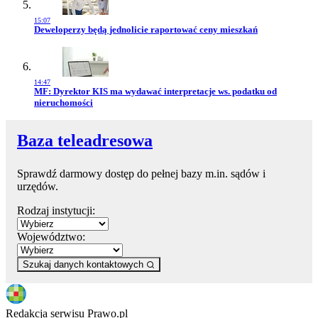
15:07
Przejdź do artykułu:
Deweloperzy będą jednolicie raportować ceny mieszkań
14:47
Przejdź do artykułu:
MF: Dyrektor KIS ma wydawać interpretacje ws. podatku od
nieruchomości
Baza teleadresowa
Sprawdź darmowy dostęp do pełnej bazy m.in. sądów i
urzędów.
Rodzaj instytucji:
Województwo:
Szukaj danych kontaktowych
Redakcja serwisu Prawo.pl