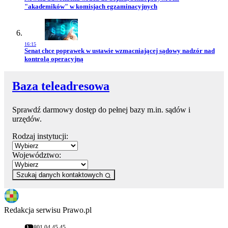
"akademików" w komisjach egzaminacyjnych
16:15
Przejdź do artykułu:
Senat chce poprawek w ustawie wzmacniającej sądowy nadzór nad
kontrolą operacyjną
Baza teleadresowa
Sprawdź darmowy dostęp do pełnej bazy m.in. sądów i
urzędów.
Rodzaj instytucji:
Województwo:
Szukaj danych kontaktowych
Redakcja serwisu Prawo.pl
801 04 45 45