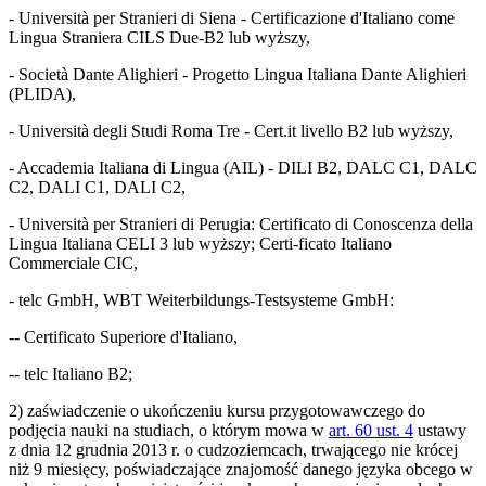
- Università per Stranieri di Siena - Certificazione d'Italiano come
Lingua Straniera CILS Due-B2 lub wyższy,
- Società Dante Alighieri - Progetto Lingua Italiana Dante Alighieri
(PLIDA),
- Università degli Studi Roma Tre - Cert.it livello B2 lub wyższy,
- Accademia Italiana di Lingua (AIL) - DILI B2, DALC C1, DALC
C2, DALI C1, DALI C2,
- Università per Stranieri di Perugia: Certificato di Conoscenza della
Lingua Italiana CELI 3 lub wyższy; Certi-ficato Italiano
Commerciale CIC,
- telc GmbH, WBT Weiterbildungs-Testsysteme GmbH:
-- Certificato Superiore d'Italiano,
-- telc Italiano B2;
2) zaświadczenie o ukończeniu kursu przygotowawczego do
podjęcia nauki na studiach, o którym mowa w
art. 60 ust. 4
ustawy
z dnia 12 grudnia 2013 r. o cudzoziemcach, trwającego nie krócej
niż 9 miesięcy, poświadczające znajomość danego języka obcego w