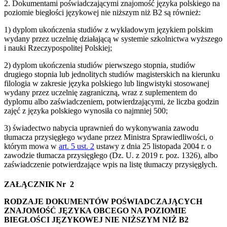
2. Dokumentami poświadczającymi znajomość języka polskiego na
poziomie biegłości językowej nie niższym niż B2 są również:
1) dyplom ukończenia studiów z wykładowym językiem polskim
wydany przez uczelnię działającą w systemie szkolnictwa wyższego
i nauki Rzeczypospolitej Polskiej;
2) dyplom ukończenia studiów pierwszego stopnia, studiów
drugiego stopnia lub jednolitych studiów magisterskich na kierunku
filologia w zakresie języka polskiego lub lingwistyki stosowanej
wydany przez uczelnię zagraniczną, wraz z suplementem do
dyplomu albo zaświadczeniem, potwierdzającymi, że liczba godzin
zajęć z języka polskiego wynosiła co najmniej 500;
3) świadectwo nabycia uprawnień do wykonywania zawodu
tłumacza przysięgłego wydane przez Ministra Sprawiedliwości, o
którym mowa w
art. 5 ust. 2
ustawy z dnia 25 listopada 2004 r. o
zawodzie tłumacza przysięgłego (Dz. U. z 2019 r. poz. 1326), albo
zaświadczenie potwierdzające wpis na listę tłumaczy przysięgłych.
ZAŁĄCZNIK Nr 2
RODZAJE DOKUMENTÓW POŚWIADCZAJĄCYCH
ZNAJOMOŚĆ JĘZYKA OBCEGO NA POZIOMIE
BIEGŁOŚCI JĘZYKOWEJ NIE NIŻSZYM NIŻ B2