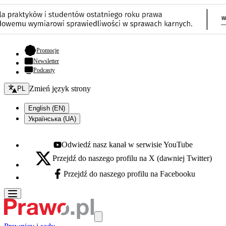
- otwiera się w nowej karcie
Promocje
Newsletter
Podcasty
Zmień język - bieżący:
Zmień język strony
PL
English (EN)
Українська (UA)
Odwiedź nasz kanał w serwisie YouTube
Youtube - otwiera się w nowej karcie
Przejdź do naszego profilu na X (dawniej Twitter)
X - otwiera się w nowej karcie
Przejdź do naszego profilu na Facebooku
Facebook - otwiera się w nowej karcie