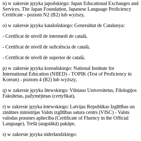
n) w zakresie języka japońskiego: Japan Educational Exchanges and
Services, The Japan Foundation, Japanese Language Proficiency
Certificate - poziom N2 (B2) lub wyższy,
o) w zakresie języka katalońskiego: Generalitat de Catalunya:
- Certificat de nivell de intermedi de català,
- Certificat de nivell de suficiència de català,
- Certificat de nivell de superior de català,
p) w zakresie języka koreańskiego: National Institute for
International Education (NIIED) - TOPIK (Test of Proficiency in
Korean) - poziom 4 (B2) lub wyższy,
q) w zakresie języka litewskiego: Vilniaus Universitetas, Filologijos
Fakultetas, pažymėjimas (certyfikat),
r) w zakresie języka łotewskiego: Latvijas Republikas Izglītības un
zinātnes ministrijas Valsts izglītības satura centrs (VISC) - Valsts
valodas prasmes apliecība (Certificate of Fluency in the Official
Language), Trešā (augstākā) pakāpe,
s) w zakresie języka niderlandzkiego: