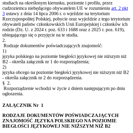
studiach na określonym kierunku, poziomie i profilu, przez
cudzoziemca niebędącego obywatelem UE w rozumieniu
art. 2 pkt
3
ustawy z dnia 14 lipca 2006 r. o wjeździe na terytorium
Rzeczypospolitej Polskiej, pobycie oraz wyjeździe z tego terytorium
obywateli państw członkowskich Unii Europejskiej i członków ich
rodzin (Dz. U. z 2024 r. poz. 633 i 1688 oraz z 2025 r. poz. 619),
ubiegającego się o przyjęcie na te studia.
2.
Rodzaje dokumentów poświadczających znajomość:
1)
języka polskiego na poziomie biegłości językowej nie niższym niż
B2 - określa załącznik nr 1 do rozporządzenia;
2)
języka obcego na poziomie biegłości językowej nie niższym niż B2
- określa załącznik nr 2 do rozporządzenia.
§ 2.
Rozporządzenie wchodzi w życie z dniem następującym po dniu
ogłoszenia.
ZAŁĄCZNIK Nr 1
RODZAJE DOKUMENTÓW POŚWIADCZAJĄCYCH
ZNAJOMOŚĆ JĘZYKA POLSKIEGO NA POZIOMIE
BIEGŁOŚCI JĘZYKOWEJ NIE NIŻSZYM NIŻ B2