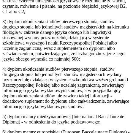
zakresie czterech umiejętności językowych: rozumienie ze słuchu,
czytanie, mówienie i pisanie, na poziomie biegłości językowej B2,
C1 albo C2;
3) dyplom ukończenia studiów pierwszego stopnia, studiów
drugiego stopnia lub jednolitych studiów magisterskich na kierunku
filologia w zakresie danego języka obcego lub lingwistyki
stosowanej wydany przez uczelnię działającą w systemie
szkolnictwa wyższego i nauki Rzeczypospolitej Polskiej albo
uczelnię zagraniczną, wraz z suplementem do dyplomu albo
zaświadczeniem, potwierdzającymi, że liczba godzin zajęć z tego
języka obcego wynosiła co najmniej 500;
4) dyplom ukończenia studiów pierwszego stopnia, studiów
drugiego stopnia lub jednolitych studiów magisterskich wydany
przez uczelnię działającą w systemie szkolnictwa wyższego i nauki
Rzeczypospolitej Polskiej albo uczelnię zagraniczną, zawierający
informację o języku wykładowym studiów, a w przypadku gdy
dyplom ukończenia studiów nie zawiera takiej informacji -
dodatkowo suplement do dyplomu albo zaświadczenie, zawierające
informację o języku wykładowym studiów;
5) dyplom matury międzynarodowej (International Baccalaureate
Diploma) - w odniesieniu do języka podstawowego;
6) dyplom matury europejskiej (European Baccalaureate Diploma) -