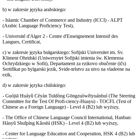
b) w zakresie języka arabskiego:
- Islamic Chamber of Commerce and Industry (ICCI) - ALPT
(Arabic Language Proficiency Test),
- Université d'Alger 2 - Centre d'Enseignement Intensif des
Langues, Certificat,
c) w zakresie języka bułgarskiego: Sofijski Universitet im. Sv.
Kliment Ohridski (Uniwersytet Sofijski imienia św. Klemensa
Ochrydzkiego w Sofii), Departament za ezikovo obučenie (ičs)
Sertifikat po bylgarski jezik, Svide-telstvo za nivo na vladeene na
ezik,
d) w zakresie języka chińskiego:
- Guójiā Huáyǔ Cèyàn Tuīdòng Gōngzuòwěiyuánhuì (The Steering
Committee for the Test Of Profi-ciency-Huayu) - TOCFL (Test of
Chinese as a Foreign Language) - Level 4 (B2) lub wyższy,
- The Office of Chinese Language Council International, Hanban:
Hànyǔ Shuǐpíng Kǎoshì (HSK) - Level 4 (B2) lub wyższy,
- Center for Language Education and Cooperation, HSK 4 (B2) lub