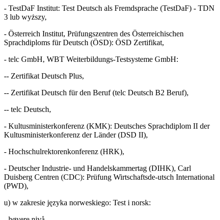
- TestDaF Institut: Test Deutsch als Fremdsprache (TestDaF) - TDN
3 lub wyższy,
- Österreich Institut, Prüfungszentren des Österreichischen
Sprachdiploms für Deutsch (ÖSD): ÖSD Zertifikat,
- telc GmbH, WBT Weiterbildungs-Testsysteme GmbH:
-- Zertifikat Deutsch Plus,
-- Zertifikat Deutsch für den Beruf (telc Deutsch B2 Beruf),
-- telc Deutsch,
- Kultusministerkonferenz (KMK): Deutsches Sprachdiplom II der
Kultusministerkonferenz der Länder (DSD II),
- Hochschulrektorenkonferenz (HRK),
- Deutscher Industrie- und Handelskammertag (DIHK), Carl
Duisberg Centren (CDC): Prüfung Wirtschaftsde-utsch International
(PWD),
u) w zakresie języka norweskiego: Test i norsk:
- høyere nivå,