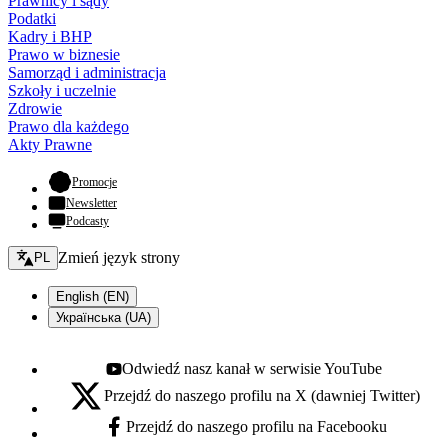
Prawnicy i sądy
Podatki
Kadry i BHP
Prawo w biznesie
Samorząd i administracja
Szkoły i uczelnie
Zdrowie
Prawo dla każdego
Akty Prawne
- otwiera się w nowej karcie
Promocje
Newsletter
Podcasty
Zmień język - bieżący:
Zmień język strony
PL
English (EN)
Українська (UA)
Odwiedź nasz kanał w serwisie YouTube
Youtube - otwiera się w nowej karcie
Przejdź do naszego profilu na X (dawniej Twitter)
X - otwiera się w nowej karcie
Przejdź do naszego profilu na Facebooku
Facebook - otwiera się w nowej karcie