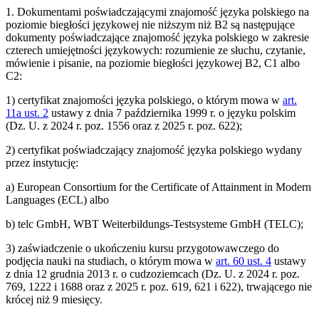
1. Dokumentami poświadczającymi znajomość języka polskiego na
poziomie biegłości językowej nie niższym niż B2 są następujące
dokumenty poświadczające znajomość języka polskiego w zakresie
czterech umiejętności językowych: rozumienie ze słuchu, czytanie,
mówienie i pisanie, na poziomie biegłości językowej B2, C1 albo
C2:
1) certyfikat znajomości języka polskiego, o którym mowa w
art.
11a ust. 2
ustawy z dnia 7 października 1999 r. o języku polskim
(Dz. U. z 2024 r. poz. 1556 oraz z 2025 r. poz. 622);
2) certyfikat poświadczający znajomość języka polskiego wydany
przez instytucję:
a) European Consortium for the Certificate of Attainment in Modern
Languages (ECL) albo
b) telc GmbH, WBT Weiterbildungs-Testsysteme GmbH (TELC);
3) zaświadczenie o ukończeniu kursu przygotowawczego do
podjęcia nauki na studiach, o którym mowa w
art. 60 ust. 4
ustawy
z dnia 12 grudnia 2013 r. o cudzoziemcach (Dz. U. z 2024 r. poz.
769, 1222 i 1688 oraz z 2025 r. poz. 619, 621 i 622), trwającego nie
krócej niż 9 miesięcy.