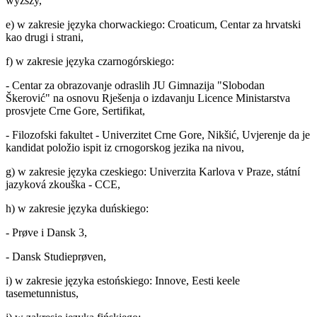
wyższy,
e) w zakresie języka chorwackiego: Croaticum, Centar za hrvatski
kao drugi i strani,
f) w zakresie języka czarnogórskiego:
- Centar za obrazovanje odraslih JU Gimnazija "Slobodan
Škerović" na osnovu Rješenja o izdavanju Licence Ministarstva
prosvjete Crne Gore, Sertifikat,
- Filozofski fakultet - Univerzitet Crne Gore, Nikšić, Uvjerenje da je
kandidat položio ispit iz crnogorskog jezika na nivou,
g) w zakresie języka czeskiego: Univerzita Karlova v Praze, státní
jazyková zkouška - CCE,
h) w zakresie języka duńskiego:
- Prøve i Dansk 3,
- Dansk Studieprøven,
i) w zakresie języka estońskiego: Innove, Eesti keele
tasemetunnistus,