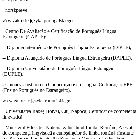
- norskprøve,
v) w zakresie języka portugalskiego:
- Centro De Avaliação e Certificação de Português Língua
Estrangeira (CAPLE):
-- Diploma Intermédio de Português Língua Estrangeira (DIPLE),
-- Diploma Avançado de Português Língua Estrangeira (DAPLE),
-- Diploma Universitário de Português Língua Estrangeira
(DUPLE),
- Camões - Instituto da Cooperação e da Língua: Certificação EPE
(Ensino Português no Estrangeiro),
w) w zakresie języka rumuńskiego:
- Universitatea Babeş-Bolyai, Cluj Napoca, Certificat de competenţă
lingvistică,
- Ministerul Educaţiei Naţionale, Institutul Limbii Române, Atestat
de competenţă lingvistică a cunoştinţelor de limba română (Institute
for Romanian Language, the Romanian Ministry of Education,