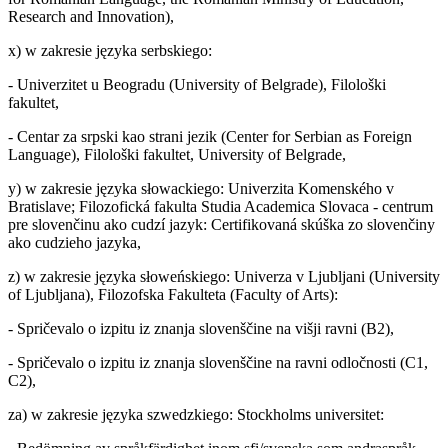
Research and Innovation),
x) w zakresie języka serbskiego:
- Univerzitet u Beogradu (University of Belgrade), Filološki
fakultet,
- Centar za srpski kao strani jezik (Center for Serbian as Foreign
Language), Filološki fakultet, University of Belgrade,
y) w zakresie języka słowackiego: Univerzita Komenského v
Bratislave; Filozofická fakulta Studia Academica Slovaca - centrum
pre slovenčinu ako cudzí jazyk: Certifikovaná skúška zo slovenčiny
ako cudzieho jazyka,
z) w zakresie języka słoweńskiego: Univerza v Ljubljani (University
of Ljubljana), Filozofska Fakulteta (Faculty of Arts):
- Spričevalo o izpitu iz znanja slovenščine na višji ravni (B2),
- Spričevalo o izpitu iz znanja slovenščine na ravni odločnosti (C1,
C2),
za) w zakresie języka szwedzkiego: Stockholms universitet: