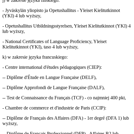
j) w zakresie języka fińskiego:
- Jyväskylän yliopisto ja Opetushallitus - Yleiset Kielitutkinnot
(YKI) 4 lub wyższy,
- Opetushallitus Utbildningsstyrelsen, Yleiset Kielitutkinnot (YKI) 4
lub wyższy,
- National Certificates of Language Proficiency, Yleiset
Kielitutkinnot (YKI), taso 4 lub wyższy,
k) w zakresie języka francuskiego:
- Centre international d'études pédagogiques (CIEP):
-- Diplôme d'Étude en Langue Française (DELF),
-- Diplôme Approfondi de Langue Française (DALF),
-- Test de Connaissance du Français (TCF) - co najmniej 400 pkt,
- Chambre de commerce et d'industrie de Paris (CCIP):
-- Diplôme de Français des Affaires (DFA) - 1er degré (DFA 1) lub
wyższy,
-- Diplôme de Français Professionnel (DFP) - Affaires B2 lub