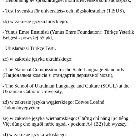
- Bedömning av språkfärdighet inom sfi/svenska som andraspråk,
- Test i svenska för universitets- och högskolestudier (TISUS),
zb) w zakresie języka tureckiego:
- Yunus Emre Enstitüsü (Yunus Emre Foundation): Türkçe Yeterlik
Belgesi - powyżej 55 pkt,
- Uluslararası Türkçe Testi,
zc) w zakresie języka ukraińskiego:
- The National Commission for the State Language Standards
(Національна комісія зі стандартів державної мови),
- The School of Ukrainian Language and Culture (SOUL) at the
Ukrainian Catholic University,
zd) w zakresie języka węgierskiego: Eötvös Loránd
Tudományegyetem,
ze) w zakresie języka wietnamskiego: Chứng chỉ năng lực tiếng
Việt dùng cho người nước ngoài - poziom A4 (B2) lub wyższy,
zf) w zakresie języka włoskiego: