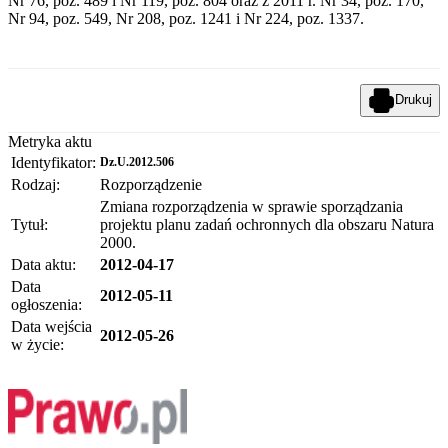
Nr 76, poz. 489 i Nr 119, poz. 804 oraz z 2011 r. Nr 34, poz. 170,
Nr 94, poz. 549, Nr 208, poz. 1241 i Nr 224, poz. 1337.
Drukuj
Metryka aktu
Identyfikator:
Dz.U.2012.506
Rodzaj:
Rozporządzenie
Zmiana rozporządzenia w sprawie sporządzania
Tytuł:
projektu planu zadań ochronnych dla obszaru Natura
2000.
Data aktu:
2012-04-17
Data
2012-05-11
ogłoszenia:
Data wejścia
2012-05-26
w życie: