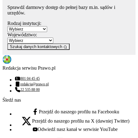
Sprawdź darmowy dostęp do pełnej bazy m.in. sądów i
urzędów.
Rodzaj instytucji:
Województwo:
Szukaj danych kontaktowych
Redakcja serwisu Prawo.pl
801 04 45 45
Numer telefonu:
redakcja@prawo.pl
Adres email:
22 535 88 00
Numer telefonu:
Śledź nas
Przejdź do naszego profilu na Facebooku
facebook - otwiera się w nowej karcie
Przejdź do naszego profilu na X (dawniej Twitter)
x - otwiera się w nowej karcie
Odwiedź nasz kanał w serwisie YouTube
youtube - otwiera się w nowej karcie