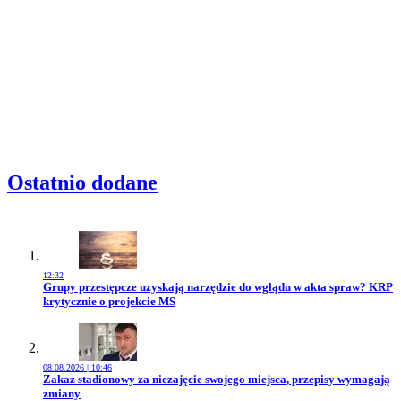
Ostatnio dodane
12:32
Przejdź do artykułu:
Grupy przestępcze uzyskają narzędzie do wglądu w akta spraw? KRP
krytycznie o projekcie MS
08.08.2026 | 10:46
Przejdź do artykułu:
Zakaz stadionowy za niezajęcie swojego miejsca, przepisy wymagają
zmiany