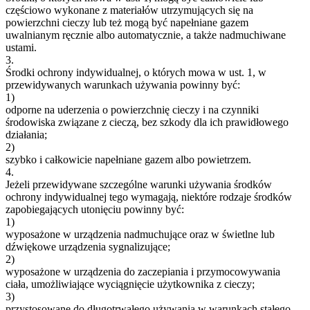
częściowo wykonane z materiałów utrzymujących się na
powierzchni cieczy lub też mogą być napełniane gazem
uwalnianym ręcznie albo automatycznie, a także nadmuchiwane
ustami.
3.
Środki ochrony indywidualnej, o których mowa w ust. 1, w
przewidywanych warunkach używania powinny być:
1)
odporne na uderzenia o powierzchnię cieczy i na czynniki
środowiska związane z cieczą, bez szkody dla ich prawidłowego
działania;
2)
szybko i całkowicie napełniane gazem albo powietrzem.
4.
Jeżeli przewidywane szczególne warunki używania środków
ochrony indywidualnej tego wymagają, niektóre rodzaje środków
zapobiegających utonięciu powinny być:
1)
wyposażone w urządzenia nadmuchujące oraz w świetlne lub
dźwiękowe urządzenia sygnalizujące;
2)
wyposażone w urządzenia do zaczepiania i przymocowywania
ciała, umożliwiające wyciągnięcie użytkownika z cieczy;
3)
przystosowane do długotrwałego używania w warunkach stałego