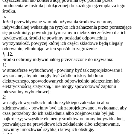
czyszczeniem lub konserwacją powinna być podana przez
producenta w instrukcji dołączonej do każdego egzemplarza tego
środka.
5.
Jeżeli przewidywane warunki używania środków ochrony
indywidualnej wskazują na ryzyko ich zahaczenia przez poruszające
się przedmioty, powodując tym samym niebezpieczeństwo dla ich
użytkownika, środki te powinny posiadać odpowiednią
wytrzymałość, powyżej której ich części składowe będą ulegały
oderwaniu, eliminując w ten sposób to zagrożenie.
§ 12.
Środki ochrony indywidualnej przeznaczone do używania:
1)
w atmosferze wybuchowej - powinny być tak zaprojektowane i
wykonane, aby nie mogły być źródłem iskry lub łuku
elektrycznego, spowodowanych odpowiednio uderzeniem lub
elektrycznością statyczną, i nie mogły spowodować zapłonu
mieszaniny wybuchowej;
2)
w nagłych wypadkach lub do szybkiego zakładania albo
zdejmowania - powinny być tak zaprojektowane i wykonane, aby
czas potrzebny do ich zakładania albo zdejmowania był jak
najkrótszy; wszystkie elementy środków ochrony indywidualnej,
pozwalające na prawidłowe ich zakładanie albo zdejmowanie,
powinny umożliwiać szybką i łatwą ich obsługę.