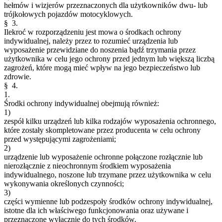
hełmów i wizjerów przeznaczonych dla użytkowników dwu- lub
trójkołowych pojazdów motocyklowych.
§ 3.
Ilekroć w rozporządzeniu jest mowa o środkach ochrony
indywidualnej, należy przez to rozumieć urządzenia lub
wyposażenie przewidziane do noszenia bądź trzymania przez
użytkownika w celu jego ochrony przed jednym lub większą liczbą
zagrożeń, które mogą mieć wpływ na jego bezpieczeństwo lub
zdrowie.
§ 4.
1.
Środki ochrony indywidualnej obejmują również:
1)
zespół kilku urządzeń lub kilka rodzajów wyposażenia ochronnego,
które zostały skompletowane przez producenta w celu ochrony
przed występującymi zagrożeniami;
2)
urządzenie lub wyposażenie ochronne połączone rozłącznie lub
nierozłącznie z nieochronnym środkiem wyposażenia
indywidualnego, noszone lub trzymane przez użytkownika w celu
wykonywania określonych czynności;
3)
części wymienne lub podzespoły środków ochrony indywidualnej,
istotne dla ich właściwego funkcjonowania oraz używane i
przeznaczone wyłącznie do tych środków.