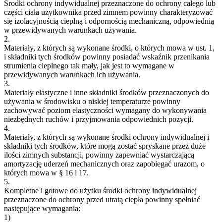
Środki ochrony indywidualnej przeznaczone do ochrony całego lub
części ciała użytkownika przed zimnem powinny charakteryzować
się izolacyjnością cieplną i odpornością mechaniczną, odpowiednią
w przewidywanych warunkach używania.
2.
Materiały, z których są wykonane środki, o których mowa w ust. 1,
i składniki tych środków powinny posiadać wskaźnik przenikania
strumienia cieplnego tak mały, jak jest to wymagane w
przewidywanych warunkach ich używania.
3.
Materiały elastyczne i inne składniki środków przeznaczonych do
używania w środowisku o niskiej temperaturze powinny
zachowywać poziom elastyczności wymagany do wykonywania
niezbędnych ruchów i przyjmowania odpowiednich pozycji.
4.
Materiały, z których są wykonane środki ochrony indywidualnej i
składniki tych środków, które mogą zostać spryskane przez duże
ilości zimnych substancji, powinny zapewniać wystarczającą
amortyzację uderzeń mechanicznych oraz zapobiegać urazom, o
których mowa w § 16 i 17.
5.
Kompletne i gotowe do użytku środki ochrony indywidualnej
przeznaczone do ochrony przed utratą ciepła powinny spełniać
następujące wymagania:
1)