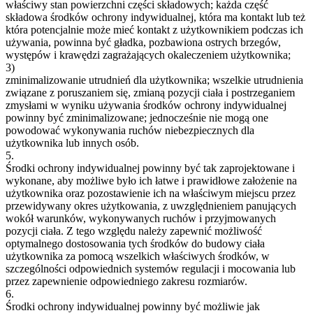
właściwy stan powierzchni części składowych; każda część
składowa środków ochrony indywidualnej, która ma kontakt lub też
która potencjalnie może mieć kontakt z użytkownikiem podczas ich
używania, powinna być gładka, pozbawiona ostrych brzegów,
występów i krawędzi zagrażających okaleczeniem użytkownika;
3)
zminimalizowanie utrudnień dla użytkownika; wszelkie utrudnienia
związane z poruszaniem się, zmianą pozycji ciała i postrzeganiem
zmysłami w wyniku używania środków ochrony indywidualnej
powinny być zminimalizowane; jednocześnie nie mogą one
powodować wykonywania ruchów niebezpiecznych dla
użytkownika lub innych osób.
5.
Środki ochrony indywidualnej powinny być tak zaprojektowane i
wykonane, aby możliwe było ich łatwe i prawidłowe założenie na
użytkownika oraz pozostawienie ich na właściwym miejscu przez
przewidywany okres użytkowania, z uwzględnieniem panujących
wokół warunków, wykonywanych ruchów i przyjmowanych
pozycji ciała. Z tego względu należy zapewnić możliwość
optymalnego dostosowania tych środków do budowy ciała
użytkownika za pomocą wszelkich właściwych środków, w
szczególności odpowiednich systemów regulacji i mocowania lub
przez zapewnienie odpowiedniego zakresu rozmiarów.
6.
Środki ochrony indywidualnej powinny być możliwie jak