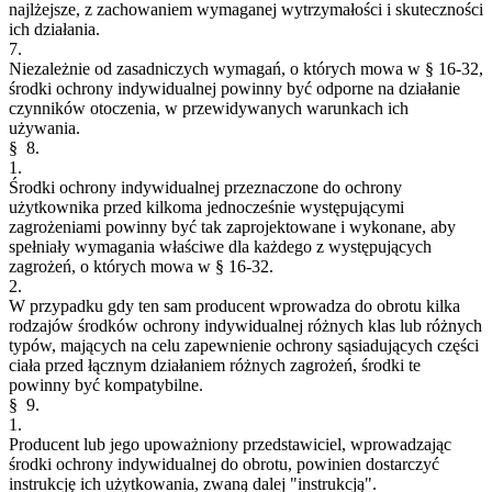
najlżejsze, z zachowaniem wymaganej wytrzymałości i skuteczności
ich działania.
7.
Niezależnie od zasadniczych wymagań, o których mowa w § 16-32,
środki ochrony indywidualnej powinny być odporne na działanie
czynników otoczenia, w przewidywanych warunkach ich
używania.
§ 8.
1.
Środki ochrony indywidualnej przeznaczone do ochrony
użytkownika przed kilkoma jednocześnie występującymi
zagrożeniami powinny być tak zaprojektowane i wykonane, aby
spełniały wymagania właściwe dla każdego z występujących
zagrożeń, o których mowa w § 16-32.
2.
W przypadku gdy ten sam producent wprowadza do obrotu kilka
rodzajów środków ochrony indywidualnej różnych klas lub różnych
typów, mających na celu zapewnienie ochrony sąsiadujących części
ciała przed łącznym działaniem różnych zagrożeń, środki te
powinny być kompatybilne.
§ 9.
1.
Producent lub jego upoważniony przedstawiciel, wprowadzając
środki ochrony indywidualnej do obrotu, powinien dostarczyć
instrukcję ich użytkowania, zwaną dalej "instrukcją".