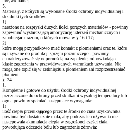
indywidualnej.
5.
Materiały, z których są wykonane środki ochrony indywidualnej i
składniki tych środków:
1)
narażone na rozpryski dużych ilości gorących materiałów - powinny
zapewniać wystarczającą amortyzację uderzeń mechanicznych i
zapobiegać urazom, o których mowa w § 16 i 17;
2)
które mogą przypadkowo mieć kontakt z płomieniami oraz te, które
są używane do produkcji sprzętu pożarniczego - powinny
charakteryzować się odpornością na zapalenie, odpowiadającą
klasie zagrożenia w przewidywanych warunkach używania. Nie
mogą one topić się w zetknięciu z płomieniem ani rozprzestrzeniać
płomieni.
§ 24.
1.
Kompletne i gotowe do użytku środki ochrony indywidualnej
przeznaczone do ochrony przed skutkami wysokiej temperatury lub
ognia powinny spełniać następujące wymagania:
1)
ilość ciepła przenikającego przez te środki do ciała użytkownika
powinna być dostatecznie mała, aby podczas ich używania nie
następowała akumulacja ciepła w zagrożonej części ciała,
powodująca odczucie bólu lub zagrożenie zdrowia;