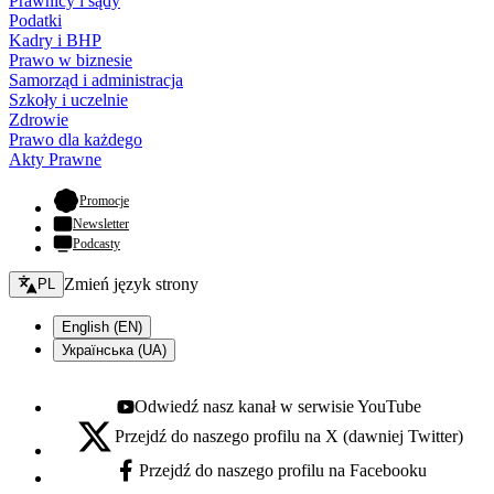
Prawnicy i sądy
Podatki
Kadry i BHP
Prawo w biznesie
Samorząd i administracja
Szkoły i uczelnie
Zdrowie
Prawo dla każdego
Akty Prawne
- otwiera się w nowej karcie
Promocje
Newsletter
Podcasty
Zmień język - bieżący:
Zmień język strony
PL
English (EN)
Українська (UA)
Odwiedź nasz kanał w serwisie YouTube
Youtube - otwiera się w nowej karcie
Przejdź do naszego profilu na X (dawniej Twitter)
X - otwiera się w nowej karcie
Przejdź do naszego profilu na Facebooku
Facebook - otwiera się w nowej karcie