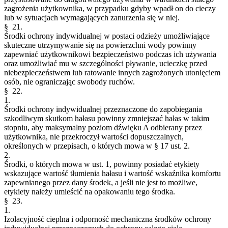
zagrożenia użytkownika, w przypadku gdyby wpadł on do cieczy
lub w sytuacjach wymagających zanurzenia się w niej.
§ 21.
Środki ochrony indywidualnej w postaci odzieży umożliwiające
skuteczne utrzymywanie się na powierzchni wody powinny
zapewniać użytkownikowi bezpieczeństwo podczas ich używania
oraz umożliwiać mu w szczególności pływanie, ucieczkę przed
niebezpieczeństwem lub ratowanie innych zagrożonych utonięciem
osób, nie ograniczając swobody ruchów.
§ 22.
1.
Środki ochrony indywidualnej przeznaczone do zapobiegania
szkodliwym skutkom hałasu powinny zmniejszać hałas w takim
stopniu, aby maksymalny poziom dźwięku A odbierany przez
użytkownika, nie przekroczył wartości dopuszczalnych,
określonych w przepisach, o których mowa w § 17 ust. 2.
2.
Środki, o których mowa w ust. 1, powinny posiadać etykiety
wskazujące wartość tłumienia hałasu i wartość wskaźnika komfortu
zapewnianego przez dany środek, a jeśli nie jest to możliwe,
etykiety należy umieścić na opakowaniu tego środka.
§ 23.
1.
Izolacyjność cieplna i odporność mechaniczna środków ochrony