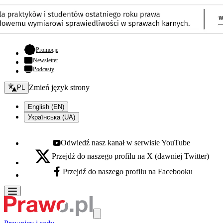
- otwiera się w nowej karcie
Promocje
Newsletter
Podcasty
Zmień język - bieżący:
Zmień język strony
PL
English (EN)
Українська (UA)
Odwiedź nasz kanał w serwisie YouTube
Youtube - otwiera się w nowej karcie
Przejdź do naszego profilu na X (dawniej Twitter)
X - otwiera się w nowej karcie
Przejdź do naszego profilu na Facebooku
Facebook - otwiera się w nowej karcie