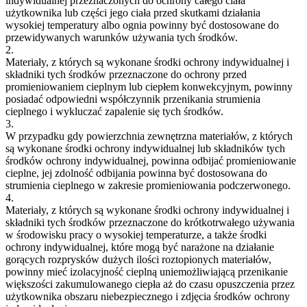
indywidualnej przeznaczonych do ochrony całego ciała
użytkownika lub części jego ciała przed skutkami działania
wysokiej temperatury albo ognia powinny być dostosowane do
przewidywanych warunków używania tych środków.
2.
Materiały, z których są wykonane środki ochrony indywidualnej i
składniki tych środków przeznaczone do ochrony przed
promieniowaniem cieplnym lub ciepłem konwekcyjnym, powinny
posiadać odpowiedni współczynnik przenikania strumienia
cieplnego i wykluczać zapalenie się tych środków.
3.
W przypadku gdy powierzchnia zewnętrzna materiałów, z których
są wykonane środki ochrony indywidualnej lub składników tych
środków ochrony indywidualnej, powinna odbijać promieniowanie
cieplne, jej zdolność odbijania powinna być dostosowana do
strumienia cieplnego w zakresie promieniowania podczerwonego.
4.
Materiały, z których są wykonane środki ochrony indywidualnej i
składniki tych środków przeznaczone do krótkotrwałego używania
w środowisku pracy o wysokiej temperaturze, a także środki
ochrony indywidualnej, które mogą być narażone na działanie
gorących rozprysków dużych ilości roztopionych materiałów,
powinny mieć izolacyjność cieplną uniemożliwiającą przenikanie
większości zakumulowanego ciepła aż do czasu opuszczenia przez
użytkownika obszaru niebezpiecznego i zdjęcia środków ochrony