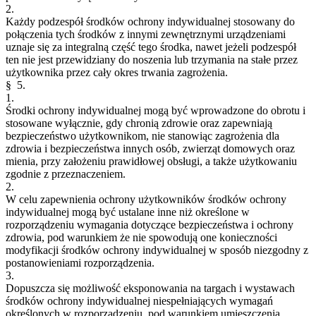
2.
Każdy podzespół środków ochrony indywidualnej stosowany do
połączenia tych środków z innymi zewnętrznymi urządzeniami
uznaje się za integralną część tego środka, nawet jeżeli podzespół
ten nie jest przewidziany do noszenia lub trzymania na stałe przez
użytkownika przez cały okres trwania zagrożenia.
§ 5.
1.
Środki ochrony indywidualnej mogą być wprowadzone do obrotu i
stosowane wyłącznie, gdy chronią zdrowie oraz zapewniają
bezpieczeństwo użytkownikom, nie stanowiąc zagrożenia dla
zdrowia i bezpieczeństwa innych osób, zwierząt domowych oraz
mienia, przy założeniu prawidłowej obsługi, a także użytkowaniu
zgodnie z przeznaczeniem.
2.
W celu zapewnienia ochrony użytkowników środków ochrony
indywidualnej mogą być ustalane inne niż określone w
rozporządzeniu wymagania dotyczące bezpieczeństwa i ochrony
zdrowia, pod warunkiem że nie spowodują one konieczności
modyfikacji środków ochrony indywidualnej w sposób niezgodny z
postanowieniami rozporządzenia.
3.
Dopuszcza się możliwość eksponowania na targach i wystawach
środków ochrony indywidualnej niespełniających wymagań
określonych w rozporządzeniu, pod warunkiem umieszczenia