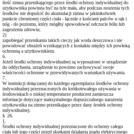
ilość zimna przenikającego przez środki ochrony indywidualnej do
użytkownika powinna być na tyle mała, aby podczas noszenia tych
środków nie dopuścić do akumulacji zimna w jakimkolwiek
punkcie chronionej części ciała - łącznie z końcami palców u rąk i
nóg - do poziomu, który mógłby spowodować odczucie bólu lub
zagrożenia zdrowia;
2)
zapobiegać przenikaniu takich cieczy jak woda deszczowa i nie
powodować obrażeń wynikających z kontaktu między ich powłoką
ochronną a użytkownikiem.
6.
Jeżeli środki ochrony indywidualnej są wyposażone w urządzenie
do oddychania, urządzenie to powinno zachowywać swoje
właściwości ochronne w przewidywanych warunkach używania.
7.
W instrukcji dołączanej do każdego egzemplarza środków ochrony
indywidualnej przeznaczonych do krótkotrwałego używania w
środowiskach o niskiej temperaturze producent zamieszcza
informacje dotyczące maksymalnego dopuszczalnego narażenia
użytkownika na zimno przenikające przez dany środek ochrony
indywidualnej.
§ 26.
1.
Środki ochrony indywidualnej przeznaczone do ochrony całego
ciała lub jego części przed skutkami działania prądu elektrycznego