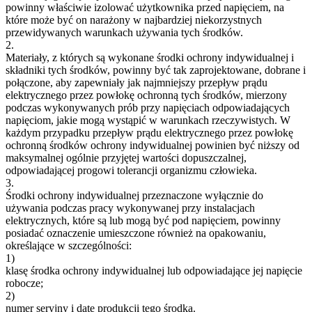
powinny właściwie izolować użytkownika przed napięciem, na
które może być on narażony w najbardziej niekorzystnych
przewidywanych warunkach używania tych środków.
2.
Materiały, z których są wykonane środki ochrony indywidualnej i
składniki tych środków, powinny być tak zaprojektowane, dobrane i
połączone, aby zapewniały jak najmniejszy przepływ prądu
elektrycznego przez powłokę ochronną tych środków, mierzony
podczas wykonywanych prób przy napięciach odpowiadających
napięciom, jakie mogą wystąpić w warunkach rzeczywistych. W
każdym przypadku przepływ prądu elektrycznego przez powłokę
ochronną środków ochrony indywidualnej powinien być niższy od
maksymalnej ogólnie przyjętej wartości dopuszczalnej,
odpowiadającej progowi tolerancji organizmu człowieka.
3.
Środki ochrony indywidualnej przeznaczone wyłącznie do
używania podczas pracy wykonywanej przy instalacjach
elektrycznych, które są lub mogą być pod napięciem, powinny
posiadać oznaczenie umieszczone również na opakowaniu,
określające w szczególności:
1)
klasę środka ochrony indywidualnej lub odpowiadające jej napięcie
robocze;
2)
numer seryjny i datę produkcji tego środka.