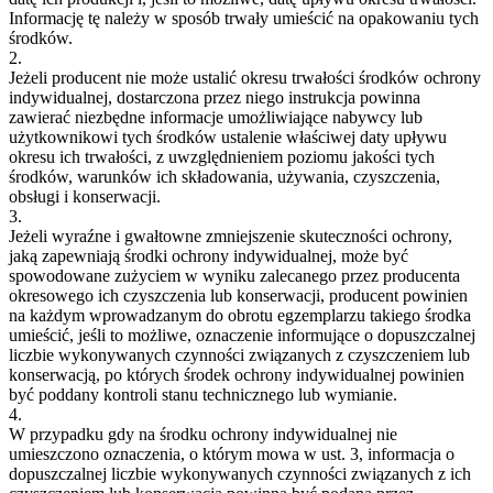
Informację tę należy w sposób trwały umieścić na opakowaniu tych
środków.
2.
Jeżeli producent nie może ustalić okresu trwałości środków ochrony
indywidualnej, dostarczona przez niego instrukcja powinna
zawierać niezbędne informacje umożliwiające nabywcy lub
użytkownikowi tych środków ustalenie właściwej daty upływu
okresu ich trwałości, z uwzględnieniem poziomu jakości tych
środków, warunków ich składowania, używania, czyszczenia,
obsługi i konserwacji.
3.
Jeżeli wyraźne i gwałtowne zmniejszenie skuteczności ochrony,
jaką zapewniają środki ochrony indywidualnej, może być
spowodowane zużyciem w wyniku zalecanego przez producenta
okresowego ich czyszczenia lub konserwacji, producent powinien
na każdym wprowadzanym do obrotu egzemplarzu takiego środka
umieścić, jeśli to możliwe, oznaczenie informujące o dopuszczalnej
liczbie wykonywanych czynności związanych z czyszczeniem lub
konserwacją, po których środek ochrony indywidualnej powinien
być poddany kontroli stanu technicznego lub wymianie.
4.
W przypadku gdy na środku ochrony indywidualnej nie
umieszczono oznaczenia, o którym mowa w ust. 3, informacja o
dopuszczalnej liczbie wykonywanych czynności związanych z ich