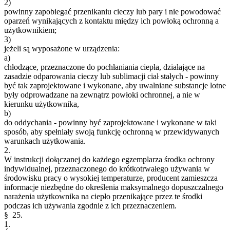
2)
powinny zapobiegać przenikaniu cieczy lub pary i nie powodować
oparzeń wynikających z kontaktu między ich powłoką ochronną a
użytkownikiem;
3)
jeżeli są wyposażone w urządzenia:
a)
chłodzące, przeznaczone do pochłaniania ciepła, działające na
zasadzie odparowania cieczy lub sublimacji ciał stałych - powinny
być tak zaprojektowane i wykonane, aby uwalniane substancje lotne
były odprowadzane na zewnątrz powłoki ochronnej, a nie w
kierunku użytkownika,
b)
do oddychania - powinny być zaprojektowane i wykonane w taki
sposób, aby spełniały swoją funkcję ochronną w przewidywanych
warunkach użytkowania.
2.
W instrukcji dołączanej do każdego egzemplarza środka ochrony
indywidualnej, przeznaczonego do krótkotrwałego używania w
środowisku pracy o wysokiej temperaturze, producent zamieszcza
informacje niezbędne do określenia maksymalnego dopuszczalnego
narażenia użytkownika na ciepło przenikające przez te środki
podczas ich używania zgodnie z ich przeznaczeniem.
§ 25.
1.