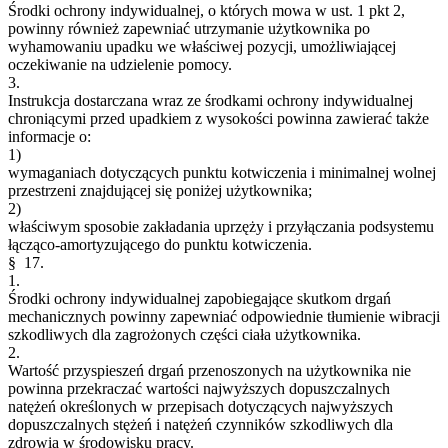
Środki ochrony indywidualnej, o których mowa w ust. 1 pkt 2,
powinny również zapewniać utrzymanie użytkownika po
wyhamowaniu upadku we właściwej pozycji, umożliwiającej
oczekiwanie na udzielenie pomocy.
3.
Instrukcja dostarczana wraz ze środkami ochrony indywidualnej
chroniącymi przed upadkiem z wysokości powinna zawierać także
informacje o:
1)
wymaganiach dotyczących punktu kotwiczenia i minimalnej wolnej
przestrzeni znajdującej się poniżej użytkownika;
2)
właściwym sposobie zakładania uprzęży i przyłączania podsystemu
łącząco-amortyzującego do punktu kotwiczenia.
§ 17.
1.
Środki ochrony indywidualnej zapobiegające skutkom drgań
mechanicznych powinny zapewniać odpowiednie tłumienie wibracji
szkodliwych dla zagrożonych części ciała użytkownika.
2.
Wartość przyspieszeń drgań przenoszonych na użytkownika nie
powinna przekraczać wartości najwyższych dopuszczalnych
natężeń określonych w przepisach dotyczących najwyższych
dopuszczalnych stężeń i natężeń czynników szkodliwych dla
zdrowia w środowisku pracy.