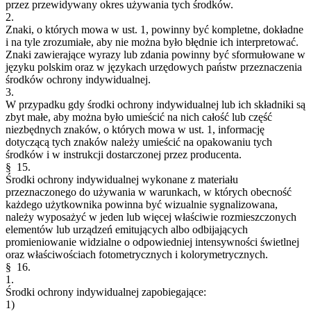
przez przewidywany okres używania tych środków.
2.
Znaki, o których mowa w ust. 1, powinny być kompletne, dokładne
i na tyle zrozumiałe, aby nie można było błędnie ich interpretować.
Znaki zawierające wyrazy lub zdania powinny być sformułowane w
języku polskim oraz w językach urzędowych państw przeznaczenia
środków ochrony indywidualnej.
3.
W przypadku gdy środki ochrony indywidualnej lub ich składniki są
zbyt małe, aby można było umieścić na nich całość lub część
niezbędnych znaków, o których mowa w ust. 1, informację
dotyczącą tych znaków należy umieścić na opakowaniu tych
środków i w instrukcji dostarczonej przez producenta.
§ 15.
Środki ochrony indywidualnej wykonane z materiału
przeznaczonego do używania w warunkach, w których obecność
każdego użytkownika powinna być wizualnie sygnalizowana,
należy wyposażyć w jeden lub więcej właściwie rozmieszczonych
elementów lub urządzeń emitujących albo odbijających
promieniowanie widzialne o odpowiedniej intensywności świetlnej
oraz właściwościach fotometrycznych i kolorymetrycznych.
§ 16.
1.
Środki ochrony indywidualnej zapobiegające:
1)