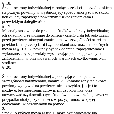
§ 18.
Środki ochrony indywidualnej chroniące części ciała przed uciskiem
statycznym powinny w wystarczający sposób amortyzować skutki
ucisku, aby zapobiegać poważnym uszkodzeniom ciała i
przewlekłym dolegliwościom.
§ 19.
Materiały stosowane do produkcji środków ochrony indywidualnej i
ich składniki przewidziane do ochrony całego ciała lub jego części
przed powierzchniowymi zranieniami, w szczególności otarciami,
przekłuciami, przecięciami i zgnieceniami oraz urazami, o których
mowa w § 16 i 17, powinny być tak dobrane, zaprojektowane i
wykonane, aby zapewniały wystarczającą ochronę przed tymi
zagrożeniami, w przewidywanych warunkach użytkowania tych
środków.
§ 20.
1.
Środki ochrony indywidualnej zapobiegające utonięciu, w
szczególności naramienniki, kamizelki i kombinezony ratunkowe,
powinny wypływać na powierzchnię tak szybko, jak jest to
możliwe, bez zagrożenia zdrowia ich użytkownika, oraz
utrzymywać użytkownika tych środków na powierzchni, nawet w
przypadku utraty przytomności, w pozycji umożliwiającej
oddychanie, w oczekiwaniu na pomoc.
2.
Środki, o których mowa w ust. 1, mogą być całkowicie lub