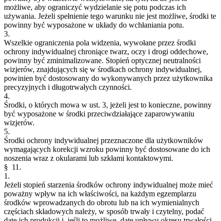
możliwe, aby ograniczyć wydzielanie się potu podczas ich
używania. Jeżeli spełnienie tego warunku nie jest możliwe, środki te
powinny być wyposażone w układy do wchłaniania potu.
3.
Wszelkie ograniczenia pola widzenia, wywołane przez środki
ochrony indywidualnej chroniące twarz, oczy i drogi oddechowe,
powinny być zminimalizowane. Stopień optycznej neutralności
wizjerów, znajdujących się w środkach ochrony indywidualnej,
powinien być dostosowany do wykonywanych przez użytkownika
precyzyjnych i długotrwałych czynności.
4.
Środki, o których mowa w ust. 3, jeżeli jest to konieczne, powinny
być wyposażone w środki przeciwdziałające zaparowywaniu
wizjerów.
5.
Środki ochrony indywidualnej przeznaczone dla użytkowników
wymagających korekcji wzroku powinny być dostosowane do ich
noszenia wraz z okularami lub szkłami kontaktowymi.
§ 11.
1.
Jeżeli stopień starzenia środków ochrony indywidualnej może mieć
poważny wpływ na ich właściwości, na każdym egzemplarzu
środków wprowadzanych do obrotu lub na ich wymienialnych
częściach składowych należy, w sposób trwały i czytelny, podać
datę ich produkcji i, jeśli to możliwe, datę upływu okresu trwałości.