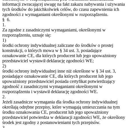
informacji zwracającej uwagę na fakt zakazu nabywania i używania
tych środków do jakichkolwiek celów, do czasu zapewnienia ich
zgodności z wymaganiami określonymi w rozporządzeniu.
§ 6.
1.
Za zgodne z zasadniczymi wymaganiami, określonymi w
rozporządzeniu, uznaje się:
1)
środki ochrony indywidualnej zaliczane do środków o prostej
konstrukcji, o których mowa w § 34 ust. 3, posiadające
oznakowanie CE, dla których producent lub jego upoważniony
przedstawiciel wystawił deklarację zgodności WE;
2)
środki ochrony indywidualnej inne niż określone w § 34 ust. 3,
posiadające oznakowanie CE, dla których producent lub jego
upoważniony przedstawiciel posiada certyfikat potwierdzający
zgodność z zasadniczymi wymaganiami określonymi w
rozporządzeniu i wystawił deklarację zgodności WE.
2.
Jeżeli zasadnicze wymagania dla środka ochrony indywidualnej
określają odrębne przepisy, które wymagają umieszczania na tym
środku oznakowania CE, producent lub jego upoważniony
przedstawiciel potwierdza w deklaracji zgodności WE, że określony
środek jest zgodny z postanowieniami tych przepisów.
3.