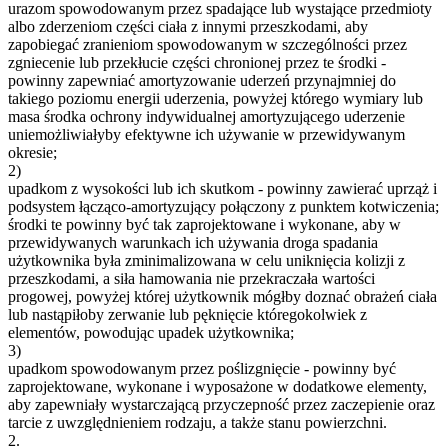
urazom spowodowanym przez spadające lub wystające przedmioty
albo zderzeniom części ciała z innymi przeszkodami, aby
zapobiegać zranieniom spowodowanym w szczególności przez
zgniecenie lub przekłucie części chronionej przez te środki -
powinny zapewniać amortyzowanie uderzeń przynajmniej do
takiego poziomu energii uderzenia, powyżej którego wymiary lub
masa środka ochrony indywidualnej amortyzującego uderzenie
uniemożliwiałyby efektywne ich używanie w przewidywanym
okresie;
2)
upadkom z wysokości lub ich skutkom - powinny zawierać uprząż i
podsystem łącząco-amortyzujący połączony z punktem kotwiczenia;
środki te powinny być tak zaprojektowane i wykonane, aby w
przewidywanych warunkach ich używania droga spadania
użytkownika była zminimalizowana w celu uniknięcia kolizji z
przeszkodami, a siła hamowania nie przekraczała wartości
progowej, powyżej której użytkownik mógłby doznać obrażeń ciała
lub nastąpiłoby zerwanie lub pęknięcie któregokolwiek z
elementów, powodując upadek użytkownika;
3)
upadkom spowodowanym przez poślizgnięcie - powinny być
zaprojektowane, wykonane i wyposażone w dodatkowe elementy,
aby zapewniały wystarczającą przyczepność przez zaczepienie oraz
tarcie z uwzględnieniem rodzaju, a także stanu powierzchni.
2.