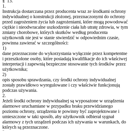
§ 13.
1.
Instrukcja dostarczana przez producenta wraz ze środkami ochrony
indywidualnej o konstrukcji złożonej, przeznaczonymi do ochrony
przed zagrożeniem życia lub zagrożeniami, które mogą powodować
ciężkie i nieodwracalne uszkodzenie ciała lub utratę zdrowia, w tym
zmiany chorobowe, których skutków według producenta
użytkownik nie jest w stanie stwierdzić w odpowiednim czasie,
powinna zawierać w szczególności:
1)
dane przeznaczone do wykorzystania wyłącznie przez kompetentne
i przeszkolone osoby, które posiadają kwalifikacje do ich właściwej
interpretacji i zapewnią bezpieczne stosowanie tych środków przez
użytkownika;
2)
opis sposobu sprawdzania, czy środki ochrony indywidualnej
zostały prawidłowo wyregulowane i czy właściwie funkcjonują
podczas używania.
2.
Jeżeli środki ochrony indywidualnej są wyposażone w urządzenia
alarmowe uruchamiane w przypadku braku przewidzianego
poziomu ochrony, urządzenia te powinny być zaprojektowane i
umieszczone w taki sposób, aby użytkownik odbierał sygnał
alarmowy z tych urządzeń podczas ich używania w warunkach, do
których są przeznaczone.