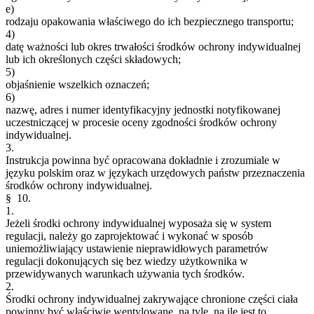
e)
rodzaju opakowania właściwego do ich bezpiecznego transportu;
4)
datę ważności lub okres trwałości środków ochrony indywidualnej
lub ich określonych części składowych;
5)
objaśnienie wszelkich oznaczeń;
6)
nazwę, adres i numer identyfikacyjny jednostki notyfikowanej
uczestniczącej w procesie oceny zgodności środków ochrony
indywidualnej.
3.
Instrukcja powinna być opracowana dokładnie i zrozumiale w
języku polskim oraz w językach urzędowych państw przeznaczenia
środków ochrony indywidualnej.
§ 10.
1.
Jeżeli środki ochrony indywidualnej wyposaża się w system
regulacji, należy go zaprojektować i wykonać w sposób
uniemożliwiający ustawienie nieprawidłowych parametrów
regulacji dokonujących się bez wiedzy użytkownika w
przewidywanych warunkach używania tych środków.
2.
Środki ochrony indywidualnej zakrywające chronione części ciała
powinny być właściwie wentylowane, na tyle, na ile jest to