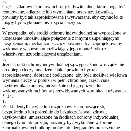
3.
Części składowe środków ochrony indywidualnej, które mogą być
regulowane, odłączane lub wymieniane przez użytkownika,
powinny być tak zaprojektowane i wytwarzane, aby czynności te
mogły być wykonane bez użycia narzędzi.
4.
W przypadku gdy środki ochrony indywidualnej są wyposażone w
urządzenie umożliwiające połączenie z innymi uzupełniającymi
urządzeniami, mechanizm łączący powinien być zaprojektowany i
wykonany w sposób umożliwiający jego montaż tylko z
właściwymi uzupełniającymi urządzeniami.
5.
Jeżeli środki ochrony indywidualnej są wyposażone w urządzenie
do obiegu cieczy, urządzenie takie powinno być tak
zaprojektowane, dobrane i podłączone, aby była możliwa właściwa
wymiana cieczy w pobliżu w pełni chronionej części ciała
użytkownika środków, niezależnie od jego pozycji lub
wykonywanych ruchów w przewidywanych warunkach używania.
§ 14.
1.
Znaki identyfikacyjne lub rozpoznawcze, odnoszące się
bezpośrednio lub pośrednio do bezpieczeństwa i zdrowia
użytkownika, umieszczone na środkach ochrony indywidualnej
danego typu lub rodzaju, powinny być wykonane w formie
znormalizowanych piktogramów lub ideogramów oraz czytelne