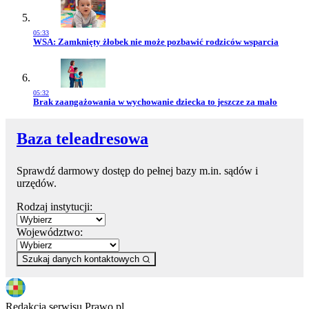
05:33
Przejdź do artykułu:
WSA: Zamknięty żłobek nie może pozbawić rodziców wsparcia
05:32
Przejdź do artykułu:
Brak zaangażowania w wychowanie dziecka to jeszcze za mało
Baza teleadresowa
Sprawdź darmowy dostęp do pełnej bazy m.in. sądów i
urzędów.
Rodzaj instytucji:
Województwo:
Szukaj danych kontaktowych
Redakcja serwisu Prawo.pl