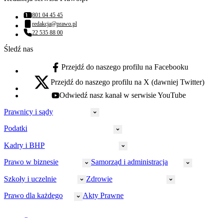
801 04 45 45
Numer telefonu:
redakcja@prawo.pl
Adres email:
22 535 88 00
Numer telefonu:
Śledź nas
Przejdź do naszego profilu na Facebooku
facebook - otwiera się w nowej karcie
Przejdź do naszego profilu na X (dawniej Twitter)
x - otwiera się w nowej karcie
Odwiedź nasz kanał w serwisie YouTube
youtube - otwiera się w nowej karcie
Prawnicy i sądy
Podatki
Wymiar sprawiedliwości
Prawnicy
Kadry i BHP
PIT
Prokuratura
CIT
Prawo w biznesie
Samorząd i administracja
Policja
Prawo pracy
VAT
Rynek
HR
Szkoły i uczelnie
Zdrowie
Akcyza
Strefa aplikanta
Prawo gospodarcze
Samorząd terytorialny
BHP
Ordynacja
LegalTech
Małe i średnie firmy
Bezpieczeństwo publiczne
Prawo dla każdego
Akty Prawne
Ubezpieczenia społeczne
Rachunkowość
Sędziowie
Kadry w oświacie
Farmacja
Spółki
Administracja publiczna
PPK
Doradca podatkowy
E-doręczenia
Zarządzanie oświatą
Finansowanie zdrowia
Finanse
Finanse samorządów
Rynek pracy
Finanse publiczne
Prawo na Oko