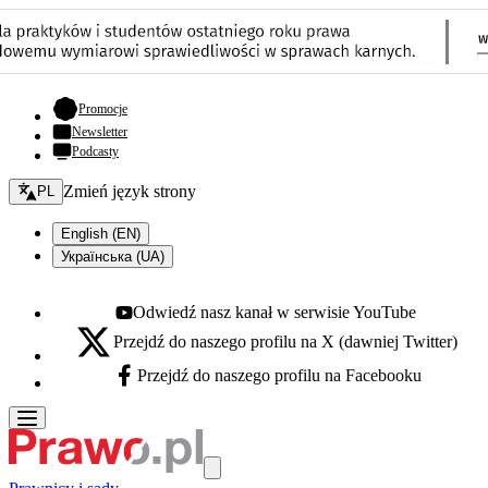
- otwiera się w nowej karcie
Promocje
Newsletter
Podcasty
Zmień język - bieżący:
Zmień język strony
PL
English (EN)
Українська (UA)
Odwiedź nasz kanał w serwisie YouTube
Youtube - otwiera się w nowej karcie
Przejdź do naszego profilu na X (dawniej Twitter)
X - otwiera się w nowej karcie
Przejdź do naszego profilu na Facebooku
Facebook - otwiera się w nowej karcie