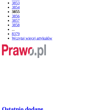
3853
3854
3855
3856
3857
3858
...
8379
Wczytaj więcej artykułów
Ostatnio dodane