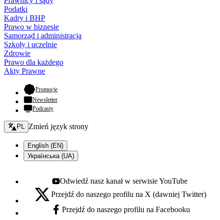
Prawnicy i sądy
Podatki
Kadry i BHP
Prawo w biznesie
Samorząd i administracja
Szkoły i uczelnie
Zdrowie
Prawo dla każdego
Akty Prawne
- otwiera się w nowej karcie
Promocje
Newsletter
Podcasty
Zmień język - bieżący:
Zmień język strony
PL
English (EN)
Українська (UA)
Odwiedź nasz kanał w serwisie YouTube
Youtube - otwiera się w nowej karcie
Przejdź do naszego profilu na X (dawniej Twitter)
X - otwiera się w nowej karcie
Przejdź do naszego profilu na Facebooku
Facebook - otwiera się w nowej karcie