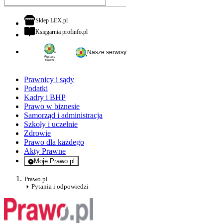
otwiera się w nowej karcie
Sklep LEX.pl
otwiera się w nowej karcie
Księgarnia profinfo.pl
Nasze serwisy
Prawnicy i sądy
Podatki
Kadry i BHP
Prawo w biznesie
Samorząd i administracja
Szkoły i uczelnie
Zdrowie
Prawo dla każdego
Akty Prawne
Moje Prawo.pl
- rejestracja i logowanie do serwisu
Prawo.pl
Pytania i odpowiedzi