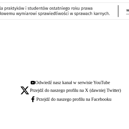
Odwiedź nasz kanał w serwisie YouTube
Youtube - otwiera się w nowej karcie
Przejdź do naszego profilu na X (dawniej Twitter)
X - otwiera się w nowej karcie
Przejdź do naszego profilu na Facebooku
Facebook - otwiera się w nowej karcie