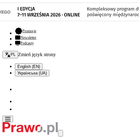
- otwiera się w nowej karcie
Promocje
Newsletter
Podcasty
Zmień język - bieżący:
Zmień język strony
PL
English (EN)
Українська (UA)