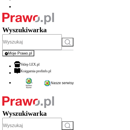
Wyszukiwarka
Szukaj
Moje Prawo.pl
- rejestracja i logowanie do serwisu
otwiera się w nowej karcie
Sklep LEX.pl
otwiera się w nowej karcie
Księgarnia profinfo.pl
Nasze serwisy
Wyszukiwarka
Szukaj