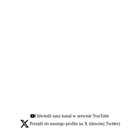
Odwiedź nasz kanał w serwisie YouTube
Youtube - otwiera się w nowej karcie
Przejdź do naszego profilu na X (dawniej Twitter)
X - otwiera się w nowej karcie