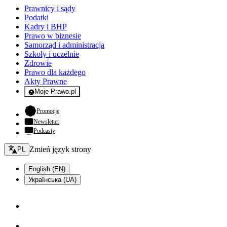
Prawnicy i sądy
Podatki
Kadry i BHP
Prawo w biznesie
Samorząd i administracja
Szkoły i uczelnie
Zdrowie
Prawo dla każdego
Akty Prawne
Moje Prawo.pl
- rejestracja i logowanie do serwisu
- otwiera się w nowej karcie
Promocje
Newsletter
Podcasty
Zmień język - bieżący:
Zmień język strony
PL
English (EN)
Українська (UA)