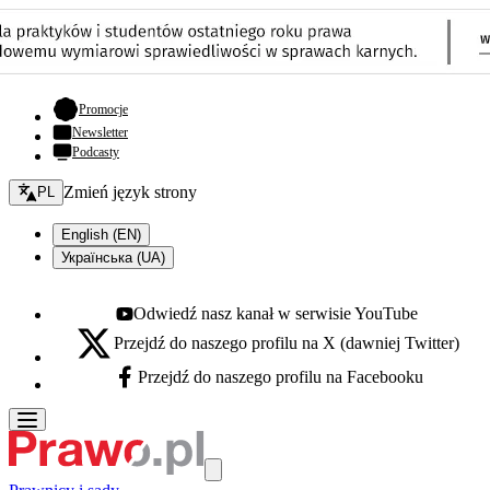
- otwiera się w nowej karcie
Promocje
Newsletter
Podcasty
Zmień język - bieżący:
Zmień język strony
PL
English (EN)
Українська (UA)
Odwiedź nasz kanał w serwisie YouTube
Youtube - otwiera się w nowej karcie
Przejdź do naszego profilu na X (dawniej Twitter)
X - otwiera się w nowej karcie
Przejdź do naszego profilu na Facebooku
Facebook - otwiera się w nowej karcie