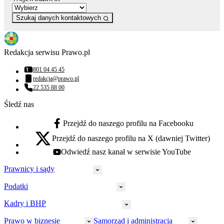
Szukaj danych kontaktowych
Redakcja serwisu Prawo.pl
801 04 45 45
Numer telefonu:
redakcja@prawo.pl
Adres email:
22 535 88 00
Numer telefonu:
Śledź nas
Przejdź do naszego profilu na Facebooku
facebook - otwiera się w nowej karcie
Przejdź do naszego profilu na X (dawniej Twitter)
x - otwiera się w nowej karcie
Odwiedź nasz kanał w serwisie YouTube
youtube - otwiera się w nowej karcie
Prawnicy i sądy
Podatki
Wymiar sprawiedliwości
Prawnicy
Kadry i BHP
PIT
Prokuratura
CIT
Prawo w biznesie
Samorząd i administracja
Policja