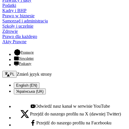
Prawnicy i sądy
Podatki
Kadry i BHP
Prawo w biznesie
Samorząd i administracja
Szkoły i uczelnie
Zdrowie
Prawo dla każdego
Akty Prawne
- otwiera się w nowej karcie
Promocje
Newsletter
Podcasty
Zmień język - bieżący:
Zmień język strony
PL
English (EN)
Українська (UA)
Odwiedź nasz kanał w serwisie YouTube
Youtube - otwiera się w nowej karcie
Przejdź do naszego profilu na X (dawniej Twitter)
X - otwiera się w nowej karcie
Przejdź do naszego profilu na Facebooku
Facebook - otwiera się w nowej karcie