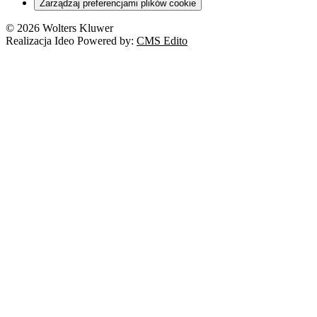
Zarządzaj preferencjami plików cookie
Franczyza
Nowe technologie
© 2026 Wolters Kluwer
Prawo autorskie
Realizacja Ideo Powered by:
CMS Edito