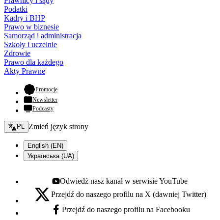
Prawnicy i sądy
Podatki
Kadry i BHP
Prawo w biznesie
Samorząd i administracja
Szkoły i uczelnie
Zdrowie
Prawo dla każdego
Akty Prawne
- otwiera się w nowej karcie
Promocje
Newsletter
Podcasty
Zmień język - bieżący:
Zmień język strony
PL
English (EN)
Українська (UA)
Odwiedź nasz kanał w serwisie YouTube
Youtube - otwiera się w nowej karcie
Przejdź do naszego profilu na X (dawniej Twitter)
X - otwiera się w nowej karcie
Przejdź do naszego profilu na Facebooku
Facebook - otwiera się w nowej karcie