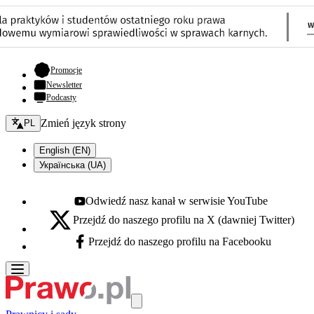
- otwiera się w nowej karcie
Promocje
Newsletter
Podcasty
Zmień język - bieżący:
Zmień język strony
PL
English (EN)
Українська (UA)
Odwiedź nasz kanał w serwisie YouTube
Youtube - otwiera się w nowej karcie
Przejdź do naszego profilu na X (dawniej Twitter)
X - otwiera się w nowej karcie
Przejdź do naszego profilu na Facebooku
Facebook - otwiera się w nowej karcie