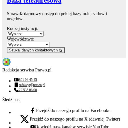
Baza teleadresowa
Sprawdź darmowy dostęp do pełnej bazy m.in. sądów i
urzędów.
Rodzaj instytucji:
Województwo:
Szukaj danych kontaktowych
Redakcja serwisu Prawo.pl
801 04 45 45
Numer telefonu:
redakcja@prawo.pl
Adres email:
22 535 88 00
Numer telefonu:
Śledź nas
Przejdź do naszego profilu na Facebooku
facebook - otwiera się w nowej karcie
Przejdź do naszego profilu na X (dawniej Twitter)
x - otwiera się w nowej karcie
Odwiedź nasz kanał w serwisie YouTube