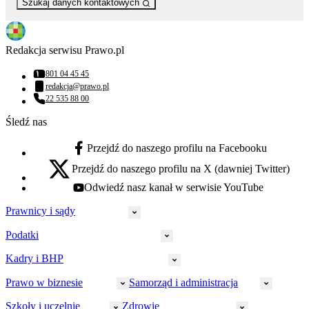
Szukaj danych kontaktowych
Redakcja serwisu Prawo.pl
801 04 45 45
Numer telefonu:
redakcja@prawo.pl
Adres email:
22 535 88 00
Numer telefonu:
Śledź nas
Przejdź do naszego profilu na Facebooku
facebook - otwiera się w nowej karcie
Przejdź do naszego profilu na X (dawniej Twitter)
x - otwiera się w nowej karcie
Odwiedź nasz kanał w serwisie YouTube
youtube - otwiera się w nowej karcie
Prawnicy i sądy
Podatki
Wymiar sprawiedliwości
Prawnicy
Kadry i BHP
PIT
Prokuratura
CIT
Prawo w biznesie
Samorząd i administracja
Policja
Prawo pracy
VAT
Rynek
HR
Szkoły i uczelnie
Zdrowie
Akcyza
Strefa aplikanta