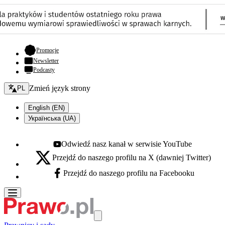
- otwiera się w nowej karcie
Promocje
Newsletter
Podcasty
Zmień język - bieżący:
Zmień język strony
PL
English (EN)
Українська (UA)
Odwiedź nasz kanał w serwisie YouTube
Youtube - otwiera się w nowej karcie
Przejdź do naszego profilu na X (dawniej Twitter)
X - otwiera się w nowej karcie
Przejdź do naszego profilu na Facebooku
Facebook - otwiera się w nowej karcie