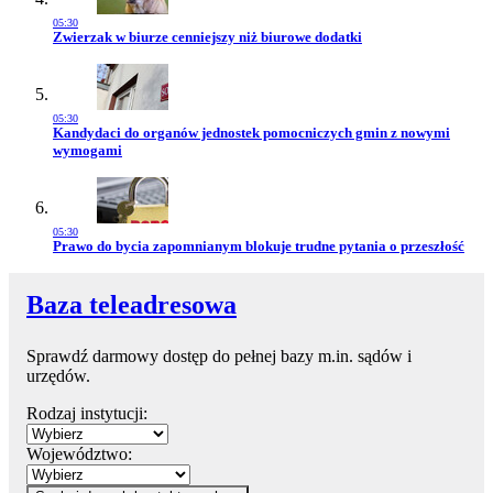
05:30
Przejdź do artykułu:
Zwierzak w biurze cenniejszy niż biurowe dodatki
05:30
Przejdź do artykułu:
Kandydaci do organów jednostek pomocniczych gmin z nowymi
wymogami
05:30
Przejdź do artykułu:
Prawo do bycia zapomnianym blokuje trudne pytania o przeszłość
Baza teleadresowa
Sprawdź darmowy dostęp do pełnej bazy m.in. sądów i
urzędów.
Rodzaj instytucji:
Województwo: