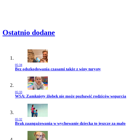
Ostatnio dodane
05:34
Przejdź do artykułu:
Bez odszkodowania czasami także z winy turysty
05:33
Przejdź do artykułu:
WSA: Zamknięty żłobek nie może pozbawić rodziców wsparcia
05:32
Przejdź do artykułu:
Brak zaangażowania w wychowanie dziecka to jeszcze za mało