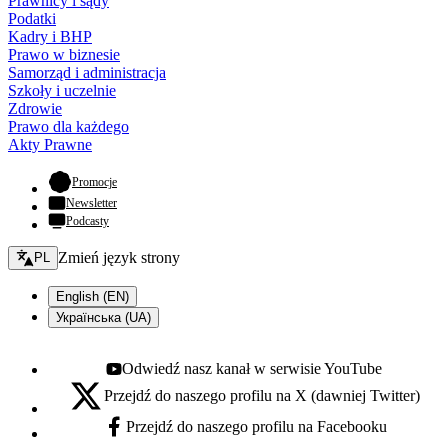
Prawnicy i sądy
Podatki
Kadry i BHP
Prawo w biznesie
Samorząd i administracja
Szkoły i uczelnie
Zdrowie
Prawo dla każdego
Akty Prawne
- otwiera się w nowej karcie
Promocje
Newsletter
Podcasty
Zmień język - bieżący:
Zmień język strony
PL
English (EN)
Українська (UA)
Odwiedź nasz kanał w serwisie YouTube
Youtube - otwiera się w nowej karcie
Przejdź do naszego profilu na X (dawniej Twitter)
X - otwiera się w nowej karcie
Przejdź do naszego profilu na Facebooku
Facebook - otwiera się w nowej karcie