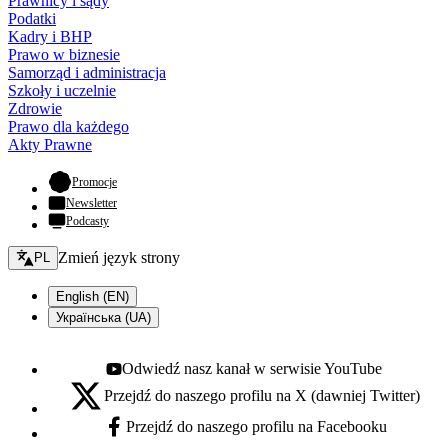
Prawnicy i sądy
Podatki
Kadry i BHP
Prawo w biznesie
Samorząd i administracja
Szkoły i uczelnie
Zdrowie
Prawo dla każdego
Akty Prawne
- otwiera się w nowej karcie
Promocje
Newsletter
Podcasty
Zmień język - bieżący:
Zmień język strony
PL
English (EN)
Українська (UA)
Odwiedź nasz kanał w serwisie YouTube
Youtube - otwiera się w nowej karcie
Przejdź do naszego profilu na X (dawniej Twitter)
X - otwiera się w nowej karcie
Przejdź do naszego profilu na Facebooku
Facebook - otwiera się w nowej karcie