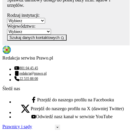
urzędów.
Rodzaj instytucji:
Województwo:
Szukaj danych kontaktowych
Redakcja serwisu Prawo.pl
801 04 45 45
Numer telefonu:
redakcja@prawo.pl
Adres email:
22 535 88 00
Numer telefonu:
Śledź nas
Przejdź do naszego profilu na Facebooku
facebook - otwiera się w nowej karcie
Przejdź do naszego profilu na X (dawniej Twitter)
x - otwiera się w nowej karcie
Odwiedź nasz kanał w serwisie YouTube
youtube - otwiera się w nowej karcie
Prawnicy i sądy