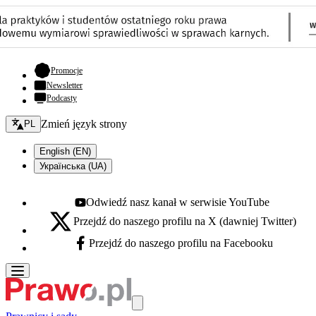
- otwiera się w nowej karcie
Promocje
Newsletter
Podcasty
Zmień język - bieżący:
Zmień język strony
PL
English (EN)
Українська (UA)
Odwiedź nasz kanał w serwisie YouTube
Youtube - otwiera się w nowej karcie
Przejdź do naszego profilu na X (dawniej Twitter)
X - otwiera się w nowej karcie
Przejdź do naszego profilu na Facebooku
Facebook - otwiera się w nowej karcie