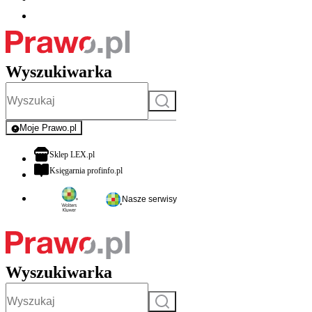
Wyszukiwarka
Szukaj
Moje Prawo.pl
- rejestracja i logowanie do serwisu
otwiera się w nowej karcie
Sklep LEX.pl
otwiera się w nowej karcie
Księgarnia profinfo.pl
Nasze serwisy
Wyszukiwarka
Szukaj