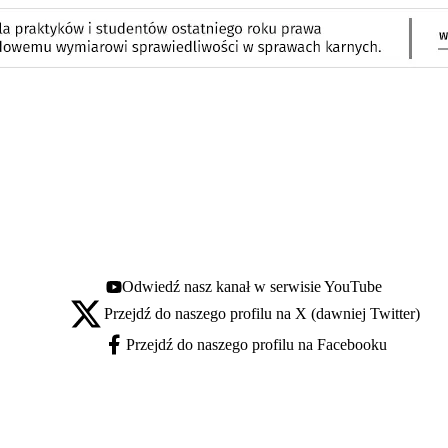
Odwiedź nasz kanał w serwisie YouTube
Youtube - otwiera się w nowej karcie
Przejdź do naszego profilu na X (dawniej Twitter)
X - otwiera się w nowej karcie
Przejdź do naszego profilu na Facebooku
Facebook - otwiera się w nowej karcie