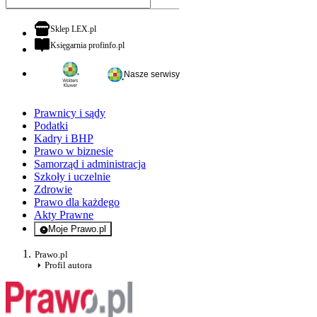
otwiera się w nowej karcie
Sklep LEX.pl
otwiera się w nowej karcie
Księgarnia profinfo.pl
Nasze serwisy
Prawnicy i sądy
Podatki
Kadry i BHP
Prawo w biznesie
Samorząd i administracja
Szkoły i uczelnie
Zdrowie
Prawo dla każdego
Akty Prawne
Moje Prawo.pl
- rejestracja i logowanie do serwisu
Prawo.pl
Profil autora