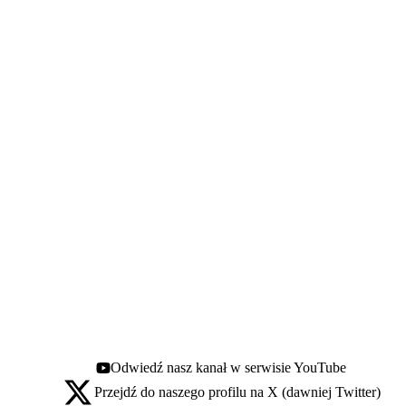
Odwiedź nasz kanał w serwisie YouTube
Youtube - otwiera się w nowej karcie
Przejdź do naszego profilu na X (dawniej Twitter)
X - otwiera się w nowej karcie