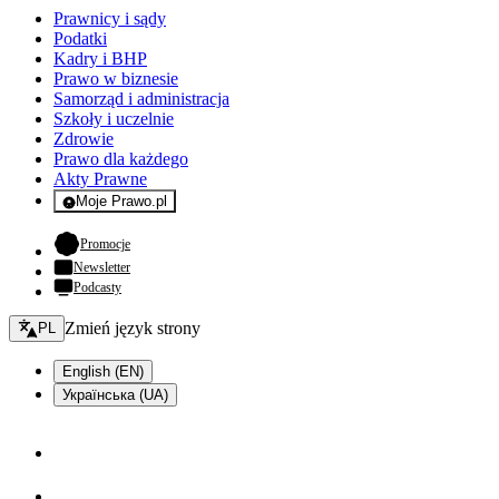
Prawnicy i sądy
Podatki
Kadry i BHP
Prawo w biznesie
Samorząd i administracja
Szkoły i uczelnie
Zdrowie
Prawo dla każdego
Akty Prawne
Moje Prawo.pl
- rejestracja i logowanie do serwisu
- otwiera się w nowej karcie
Promocje
Newsletter
Podcasty
Zmień język - bieżący:
Zmień język strony
PL
English (EN)
Українська (UA)