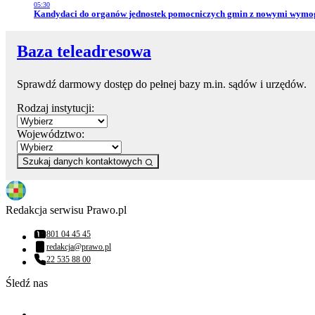
05:30
Przejdź do artykułu:
Kandydaci do organów jednostek pomocniczych gmin z nowymi wym
Baza teleadresowa
Sprawdź darmowy dostęp do pełnej bazy m.in. sądów i urzędów.
Rodzaj instytucji:
Województwo:
Szukaj danych kontaktowych
Redakcja serwisu Prawo.pl
801 04 45 45
Numer telefonu:
redakcja@prawo.pl
Adres email:
22 535 88 00
Numer telefonu:
Śledź nas