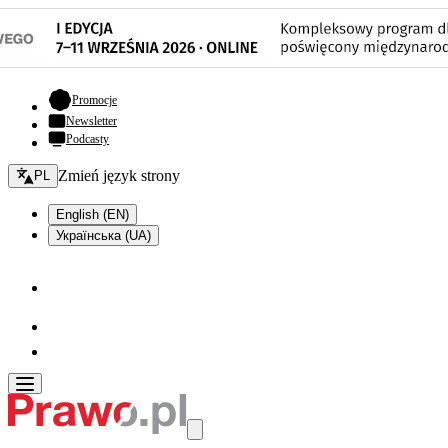
- otwiera się w nowej karcie
Promocje
Newsletter
Podcasty
Zmień język - bieżący:
Zmień język strony
PL
English (EN)
Українська (UA)