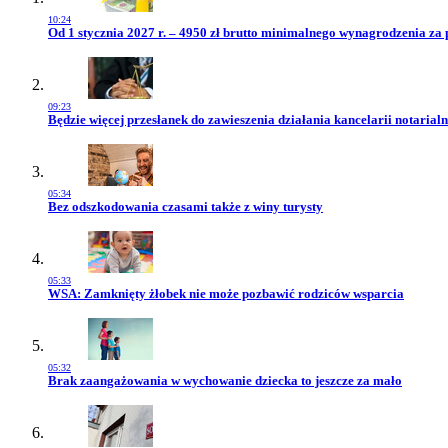
10:24
Przejdź do artykułu:
Od 1 stycznia 2027 r. – 4950 zł brutto minimalnego wynagrodzenia za 
09:23
Przejdź do artykułu:
Będzie więcej przesłanek do zawieszenia działania kancelarii notarialn
05:34
Przejdź do artykułu:
Bez odszkodowania czasami także z winy turysty
05:33
Przejdź do artykułu:
WSA: Zamknięty żłobek nie może pozbawić rodziców wsparcia
05:32
Przejdź do artykułu:
Brak zaangażowania w wychowanie dziecka to jeszcze za mało