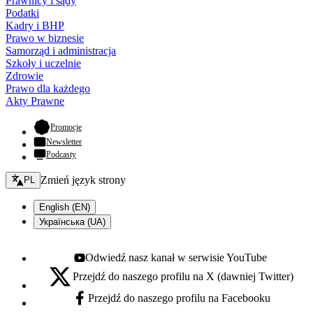
Prawnicy i sądy
Podatki
Kadry i BHP
Prawo w biznesie
Samorząd i administracja
Szkoły i uczelnie
Zdrowie
Prawo dla każdego
Akty Prawne
- otwiera się w nowej karcie
Promocje
Newsletter
Podcasty
Zmień język - bieżący:
Zmień język strony
PL
English (EN)
Українська (UA)
Odwiedź nasz kanał w serwisie YouTube
Youtube - otwiera się w nowej karcie
Przejdź do naszego profilu na X (dawniej Twitter)
X - otwiera się w nowej karcie
Przejdź do naszego profilu na Facebooku
Facebook - otwiera się w nowej karcie