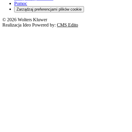
RODO
Pomoc
Cyberbezpieczeństwo
Zarządzaj preferencjami plików cookie
Franczyza
Nowe technologie
© 2026 Wolters Kluwer
Prawo autorskie
Realizacja Ideo Powered by:
CMS Edito