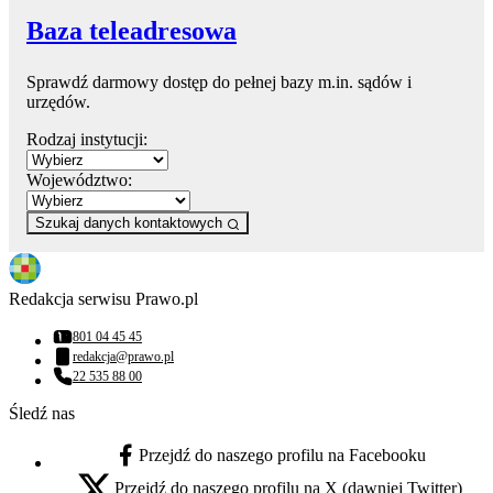
Baza teleadresowa
Sprawdź darmowy dostęp do pełnej bazy m.in. sądów i
urzędów.
Rodzaj instytucji:
Województwo:
Szukaj danych kontaktowych
Redakcja serwisu Prawo.pl
801 04 45 45
Numer telefonu:
redakcja@prawo.pl
Adres email:
22 535 88 00
Numer telefonu:
Śledź nas
Przejdź do naszego profilu na Facebooku
facebook - otwiera się w nowej karcie
Przejdź do naszego profilu na X (dawniej Twitter)