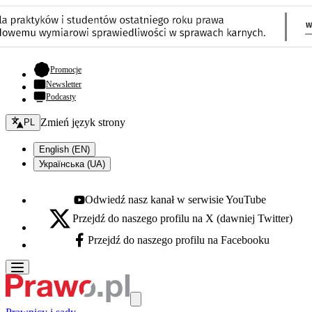
- otwiera się w nowej karcie
Promocje
Newsletter
Podcasty
Zmień język - bieżący:
Zmień język strony
PL
English (EN)
Українська (UA)
Odwiedź nasz kanał w serwisie YouTube
Youtube - otwiera się w nowej karcie
Przejdź do naszego profilu na X (dawniej Twitter)
X - otwiera się w nowej karcie
Przejdź do naszego profilu na Facebooku
Facebook - otwiera się w nowej karcie