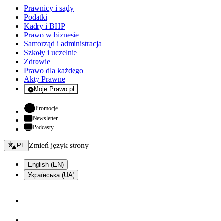
Prawnicy i sądy
Podatki
Kadry i BHP
Prawo w biznesie
Samorząd i administracja
Szkoły i uczelnie
Zdrowie
Prawo dla każdego
Akty Prawne
Moje Prawo.pl
- rejestracja i logowanie do serwisu
- otwiera się w nowej karcie
Promocje
Newsletter
Podcasty
Zmień język - bieżący:
Zmień język strony
PL
English (EN)
Українська (UA)