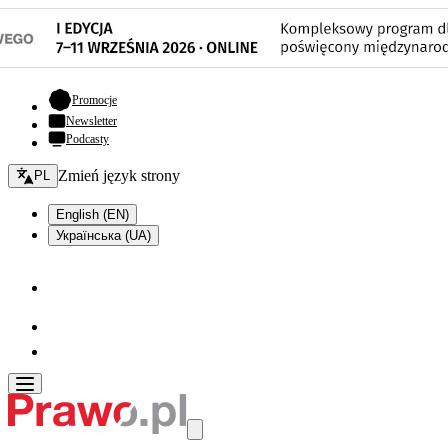
- otwiera się w nowej karcie
Promocje
Newsletter
Podcasty
Zmień język - bieżący:
Zmień język strony
PL
English (EN)
Українська (UA)