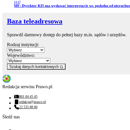
14:47
Przejdź do artykułu:
MF: Dyrektor KIS ma wydawać interpretacje ws. podatku od nierucho
Baza teleadresowa
Sprawdź darmowy dostęp do pełnej bazy m.in. sądów i urzędów.
Rodzaj instytucji:
Województwo:
Szukaj danych kontaktowych
Redakcja serwisu Prawo.pl
801 04 45 45
Numer telefonu:
redakcja@prawo.pl
Adres email:
22 535 88 00
Numer telefonu:
Śledź nas