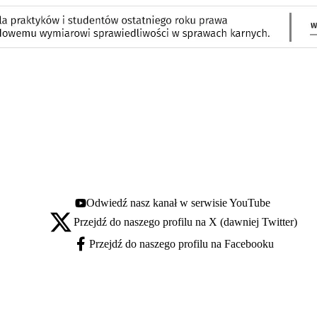
Odwiedź nasz kanał w serwisie YouTube
Youtube - otwiera się w nowej karcie
Przejdź do naszego profilu na X (dawniej Twitter)
X - otwiera się w nowej karcie
Przejdź do naszego profilu na Facebooku
Facebook - otwiera się w nowej karcie