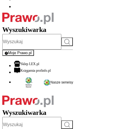
Wyszukiwarka
Szukaj
Moje Prawo.pl
- rejestracja i logowanie do serwisu
otwiera się w nowej karcie
Sklep LEX.pl
otwiera się w nowej karcie
Księgarnia profinfo.pl
Nasze serwisy
Wyszukiwarka
Szukaj