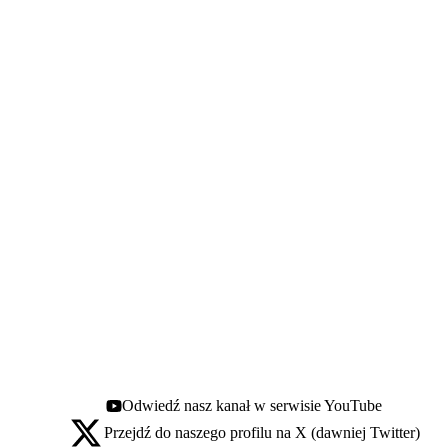
Odwiedź nasz kanał w serwisie YouTube
Youtube - otwiera się w nowej karcie
Przejdź do naszego profilu na X (dawniej Twitter)
X - otwiera się w nowej karcie