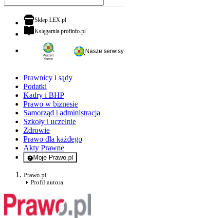
otwiera się w nowej karcie
Sklep LEX.pl
otwiera się w nowej karcie
Księgarnia profinfo.pl
Nasze serwisy
Prawnicy i sądy
Podatki
Kadry i BHP
Prawo w biznesie
Samorząd i administracja
Szkoły i uczelnie
Zdrowie
Prawo dla każdego
Akty Prawne
Moje Prawo.pl
- rejestracja i logowanie do serwisu
Prawo.pl
Profil autora