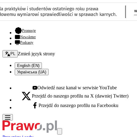
- otwiera się w nowej karcie
Promocje
Newsletter
Podcasty
Zmień język - bieżący:
Zmień język strony
PL
English (EN)
Українська (UA)
Odwiedź nasz kanał w serwisie YouTube
Youtube - otwiera się w nowej karcie
Przejdź do naszego profilu na X (dawniej Twitter)
X - otwiera się w nowej karcie
Przejdź do naszego profilu na Facebooku
Facebook - otwiera się w nowej karcie