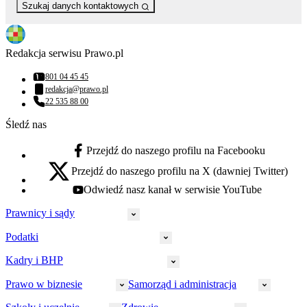
Szukaj danych kontaktowych
Redakcja serwisu Prawo.pl
801 04 45 45
Numer telefonu:
redakcja@prawo.pl
Adres email:
22 535 88 00
Numer telefonu:
Śledź nas
Przejdź do naszego profilu na Facebooku
facebook - otwiera się w nowej karcie
Przejdź do naszego profilu na X (dawniej Twitter)
x - otwiera się w nowej karcie
Odwiedź nasz kanał w serwisie YouTube
youtube - otwiera się w nowej karcie
Prawnicy i sądy
Podatki
Wymiar sprawiedliwości
Prawnicy
Kadry i BHP
PIT
Prokuratura
CIT
Prawo w biznesie
Samorząd i administracja
Policja
Prawo pracy
VAT
Rynek