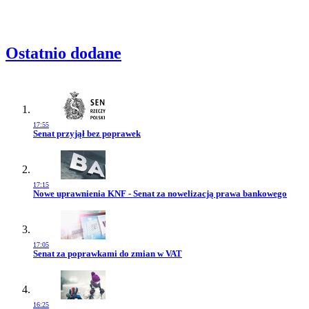
Ostatnio dodane
17:55
Przejdź do artykułu:
Senat przyjął bez poprawek
17:15
Przejdź do artykułu:
Nowe uprawnienia KNF - Senat za nowelizacją prawa bankowego
17:05
Przejdź do artykułu:
Senat za poprawkami do zmian w VAT
16:25