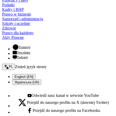
Prawnicy i sądy
Podatki
Kadry i BHP
Prawo w biznesie
Samorząd i administracja
Szkoły i uczelnie
Zdrowie
Prawo dla każdego
Akty Prawne
- otwiera się w nowej karcie
Promocje
Newsletter
Podcasty
Zmień język - bieżący:
Zmień język strony
PL
English (EN)
Українська (UA)
Odwiedź nasz kanał w serwisie YouTube
Youtube - otwiera się w nowej karcie
Przejdź do naszego profilu na X (dawniej Twitter)
X - otwiera się w nowej karcie
Przejdź do naszego profilu na Facebooku
Facebook - otwiera się w nowej karcie