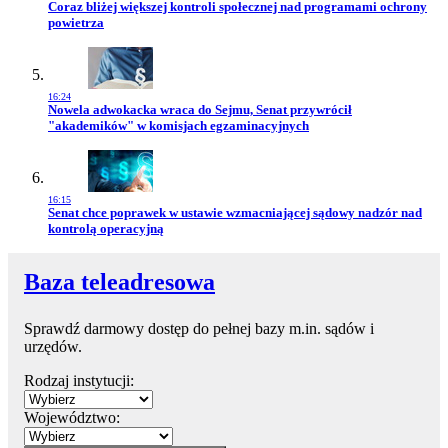
Przejdź do artykułu:
Coraz bliżej większej kontroli społecznej nad programami ochrony
powietrza
16:24
Przejdź do artykułu:
Nowela adwokacka wraca do Sejmu, Senat przywrócił
"akademików" w komisjach egzaminacyjnych
16:15
Przejdź do artykułu:
Senat chce poprawek w ustawie wzmacniającej sądowy nadzór nad
kontrolą operacyjną
Baza teleadresowa
Sprawdź darmowy dostęp do pełnej bazy m.in. sądów i
urzędów.
Rodzaj instytucji:
Województwo: