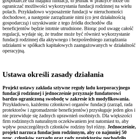
gospodarcze dla majątku fundacji, to jednak w praktyce może on
ograniczać możliwości wykorzystania fundacji rodzinnej na wielu
polach. Przykładowo wyposażenie fundacji w nieruchomości
dochodowe, a następnie zarządzanie nimi (co jest działalnością
gospodarczą) i uzyskiwanie z tego źródła dochodów dla
beneficjentów będzie istotnie utrudnione. Biorąc pod uwagę całość
regulacji, wydaje się, że trudne może być również wykorzystanie
fundacji rodzinnej dla aktywnego i bezpośredniego zarządzania
udziałami w spółkach kapitałowych zaangażowanych w działalność
operacyjną.
Ustawa określi zasady działania
Projekt ustawy zakłada sztywne reguły
ładu korporacyjnego
fundacji rodzinnej i jednocześnie przyznaje fundatorowi
bardzo ograniczoną swobodę w zakresie ich modyfikowania.
Przykładowo, każdemu członkowi organów fundacji (zarząd, rada
protektorów i zgromadzenie beneficjentów) przysługuje jeden głos i
nie przewiduje się żadnych uprawnień osobistych. Dla większości
firm rodzinnych naturalnym oczekiwaniem jest natomiast to, aby
wpływ poszczególnych członków rodziny był różny.
Jednocześnie,
projekt narzuca fundacjom rodzinnym, aby co najmniej 50
proc. członków zarządu oraz rady protektorów pochodziło