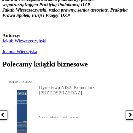
współzarządzająca Praktyką Podatkową DZP
Jakub Wieszczeczyński, radca prawny, senior associate, Praktyka
Prawa Spółek, Fuzji i Przejęć DZP
Autorzy:
Jakub Wieszczeczyński
Joanna Wierzejska
Polecamy książki biznesowe
Przejdź do: Dyrektywa NIS2. Komentarz [PRZEDSPRZEDAŻ], Mateu
PRZEDSPRZEDAŻ
Dyrektywa NIS2. Komentarz
[PRZEDSPRZEDAŻ]
Poprzednia książka
N
Mateusz Jakubik, Rafał Prabucki