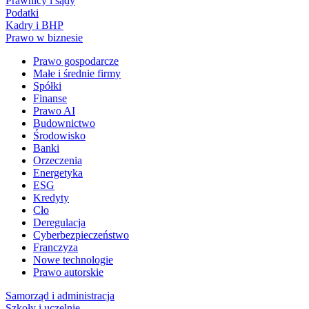
Prawnicy i sądy
Podatki
Kadry i BHP
Prawo w biznesie
Prawo gospodarcze
Małe i średnie firmy
Spółki
Finanse
Prawo AI
Budownictwo
Środowisko
Banki
Orzeczenia
Energetyka
ESG
Kredyty
Cło
Deregulacja
Cyberbezpieczeństwo
Franczyza
Nowe technologie
Prawo autorskie
Samorząd i administracja
Szkoły i uczelnie