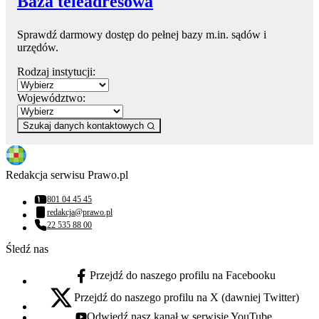
Baza teleadresowa
Sprawdź darmowy dostęp do pełnej bazy m.in. sądów i
urzędów.
Rodzaj instytucji:
Województwo:
Szukaj danych kontaktowych
Redakcja serwisu Prawo.pl
801 04 45 45
Numer telefonu:
redakcja@prawo.pl
Adres email:
22 535 88 00
Numer telefonu:
Śledź nas
Przejdź do naszego profilu na Facebooku
facebook - otwiera się w nowej karcie
Przejdź do naszego profilu na X (dawniej Twitter)
x - otwiera się w nowej karcie
Odwiedź nasz kanał w serwisie YouTube