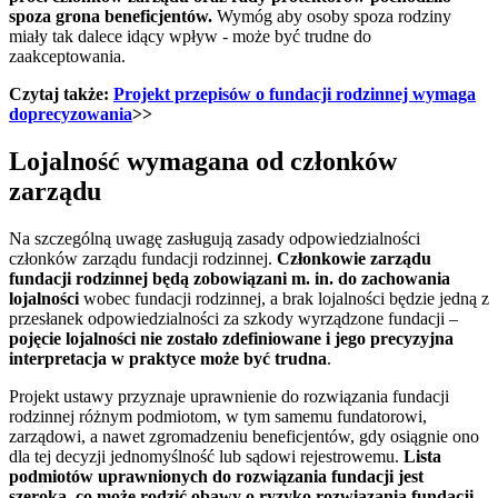
spoza grona beneficjentów.
Wymóg aby osoby spoza rodziny
miały tak dalece idący wpływ - może być trudne do
zaakceptowania.
Czytaj także:
Projekt przepisów o fundacji rodzinnej wymaga
doprecyzowania
>>
Lojalność wymagana od członków
zarządu
Na szczególną uwagę zasługują zasady odpowiedzialności
członków zarządu fundacji rodzinnej.
Członkowie zarządu
fundacji rodzinnej będą zobowiązani m. in. do zachowania
lojalności
wobec fundacji rodzinnej, a brak lojalności będzie jedną z
przesłanek odpowiedzialności za szkody wyrządzone fundacji –
pojęcie lojalności nie zostało zdefiniowane i jego precyzyjna
interpretacja w praktyce może być trudna
.
Projekt ustawy przyznaje uprawnienie do rozwiązania fundacji
rodzinnej różnym podmiotom, w tym samemu fundatorowi,
zarządowi, a nawet zgromadzeniu beneficjentów, gdy osiągnie ono
dla tej decyzji jednomyślność lub sądowi rejestrowemu.
Lista
podmiotów uprawnionych do rozwiązania fundacji jest
szeroka, co może rodzić obawy o ryzyko rozwiązania fundacji