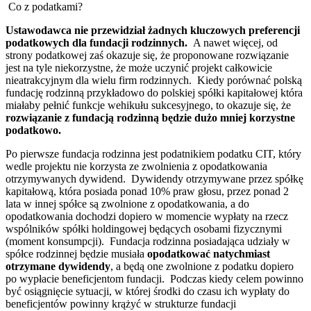
Co z podatkami?
Ustawodawca nie przewidział żadnych kluczowych preferencji
podatkowych dla fundacji rodzinnych.
A nawet więcej, od
strony podatkowej zaś okazuje się, że proponowane rozwiązanie
jest na tyle niekorzystne, że może uczynić projekt całkowicie
nieatrakcyjnym dla wielu firm rodzinnych. Kiedy porównać polską
fundację rodzinną przykładowo do polskiej spółki kapitałowej która
miałaby pełnić funkcje wehikułu sukcesyjnego, to okazuje się, że
rozwiązanie z fundacją rodzinną będzie dużo mniej korzystne
podatkowo.
Po pierwsze fundacja rodzinna jest podatnikiem podatku CIT, który
wedle projektu nie korzysta ze zwolnienia z opodatkowania
otrzymywanych dywidend. Dywidendy otrzymywane przez spółkę
kapitałową, która posiada ponad 10% praw głosu, przez ponad 2
lata w innej spółce są zwolnione z opodatkowania, a do
opodatkowania dochodzi dopiero w momencie wypłaty na rzecz
wspólników spółki holdingowej będących osobami fizycznymi
(moment konsumpcji). Fundacja rodzinna posiadająca udziały w
spółce rodzinnej będzie musiała
opodatkować natychmiast
otrzymane dywidendy
, a będą one zwolnione z podatku dopiero
po wypłacie beneficjentom fundacji. Podczas kiedy celem powinno
być osiągnięcie sytuacji, w której środki do czasu ich wypłaty do
beneficjentów powinny krążyć w strukturze fundacji