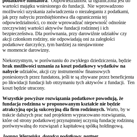
podatkowe fundatora
. Odpowiedzialność ta ograniczona jest do
wartości majątku wniesionego do fundacji. Nie wprowadzono
możliwości uzyskania zaświadczenia o niezaleganiu z podatkami,
jak przy nabyciu przedsiębiorstwa dla ograniczenia tej
odpowiedzialności, co może wprowadzać niepewność odnośnie
rzeczywistej wartości aktywów fundacji rodzinnej i ich
bezpieczeństwa. Dla porównania, przy darowiźnie udziałów czy
akcji członkom rodziny, nie odpowiadają oni za zaległości
podatkowe darczyńcy, tym bardziej za nieujawnione
w momencie darowizny.
Niekorzystnym, w porównaniu do zwykłego dziedziczenia, będzie
brak możliwości uznania za koszt podatkowy wydatków na
nabycie
udziałów, akcji czy instrumentów finansowych
poniesionych przez fundatora, jeśli te są zbywane przez beneficjenta
po likwidacji fundacji lub otrzymaniu tych aktywów z fundacji. Ten
koszt będzie utracony.
Wszystkie powyższe rozwiązania podatkowe powodują, że
fundacja rodzinna w proponowanym kształcie nie będzie
atrakcyjną opcją sukcesyjną dla firm rodzinnych.
Warto, by w
trakcie dalszych prac nad projektem wypracowano rozwiązania,
które od strony podatkowej przynajmniej uczynią fundację rodzinną
porównywalną do rozwiązań z kapitałową spółką holdingową.
Joanna Wierzejska, doradca podatkowy, partner