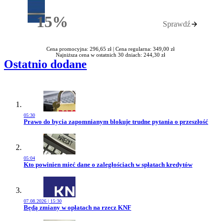
15%
Sprawdź
Rabatu
Cena promocyjna: 296,65 zł |
Cena regularna: 349,00 zł
Najniższa cena w ostatnich 30 dniach: 244,30 zł
Ostatnio dodane
05:30
Przejdź do artykułu:
Prawo do bycia zapomnianym blokuje trudne pytania o przeszłość
05:04
Przejdź do artykułu:
Kto powinien mieć dane o zaległościach w spłatach kredytów
07.08.2026 | 15:30
Przejdź do artykułu:
Będą zmiany w opłatach na rzecz KNF