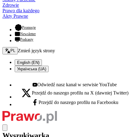
Zdrowie
Prawo dla każdego
Akty Prawne
- otwiera się w nowej karcie
Promocje
Newsletter
Podcasty
Zmień język - bieżący:
Zmień język strony
PL
English (EN)
Українська (UA)
Odwiedź nasz kanał w serwisie YouTube
Youtube - otwiera się w nowej karcie
Przejdź do naszego profilu na X (dawniej Twitter)
X - otwiera się w nowej karcie
Przejdź do naszego profilu na Facebooku
Facebook - otwiera się w nowej karcie
Wyszukiwarka