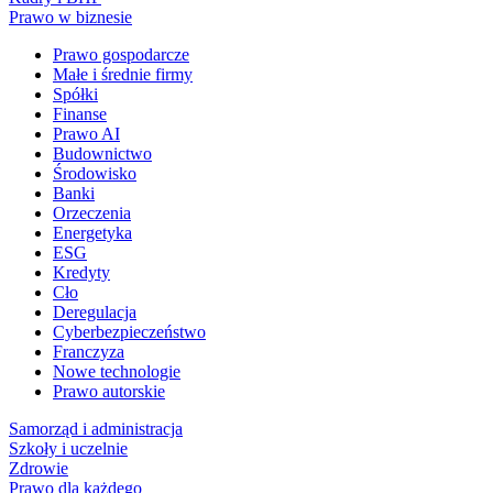
Prawo w biznesie
Prawo gospodarcze
Małe i średnie firmy
Spółki
Finanse
Prawo AI
Budownictwo
Środowisko
Banki
Orzeczenia
Energetyka
ESG
Kredyty
Cło
Deregulacja
Cyberbezpieczeństwo
Franczyza
Nowe technologie
Prawo autorskie
Samorząd i administracja
Szkoły i uczelnie
Zdrowie
Prawo dla każdego