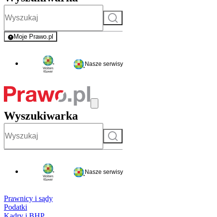
Szukaj
Moje Prawo.pl
- rejestracja i logowanie do serwisu
Nasze serwisy
Wyszukiwarka
Szukaj
Nasze serwisy
Prawnicy i sądy
Podatki
Kadry i BHP