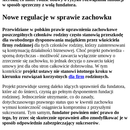
w sposób sprzeczny z wolą fundatora.
Nowe regulacje w sprawie zachowku
Przewidziane w polskim prawie uprawnienia zachowkowe
poszczególnych członków rodziny często stanowią przeszkodę
dla swobodnego dysponowania majątkiem przez właściciela
firmy rodzinnej
dla tych członków rodziny, którzy zainteresowani
są kontynuacją działalności biznesowej. Choć projekt potwierdza -
sporną dotychczas - możliwość zawarcia wyłącznie umowy o
zrzeczenie się zachowku, to jednak decyzja o zawarciu takiej
umowy jest dla obu stron całkowicie dobrowolna. W tym
kontekście
projekt ustawy nie stanowi istotnego kroku w
kierunku rozwiązań korzystnych
dla firm
rodzinnych.
Projekt przewiduje szereg daleko idących uprawnień dla fundatora,
które aż do śmierci, czynią go pełnym dysponentem fundacji
rodzinnej. Jednocześnie utrzymanie, co do zasady,
dotychczasowego prawnego status quo w kwestii zachowku
wymusi konieczność osiągniecia kompromisu z przyszłymi
sukcesorami. Tym samym,
fundator powinien mieć prawo do
tego, by zrzec się skutecznie uprawnień albo zmodyfikować je w
sposób odpowiednio zabezpieczający sukcesorów
.