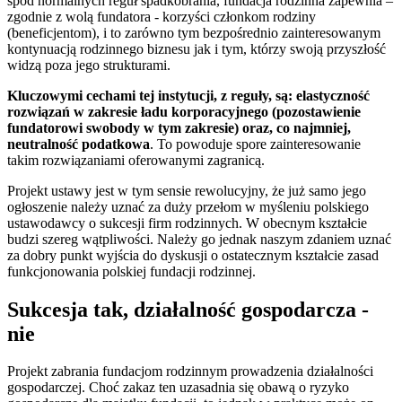
spod normalnych reguł spadkobrania, fundacja rodzinna zapewnia –
zgodnie z wolą fundatora - korzyści członkom rodziny
(beneficjentom), i to zarówno tym bezpośrednio zainteresowanym
kontynuacją rodzinnego biznesu jak i tym, którzy swoją przyszłość
widzą poza jego strukturami.
Kluczowymi cechami tej instytucji, z reguły, są: elastyczność
rozwiązań w zakresie ładu korporacyjnego (pozostawienie
fundatorowi swobody w tym zakresie) oraz, co najmniej,
neutralność podatkowa
. To powoduje spore zainteresowanie
takim rozwiązaniami oferowanymi zagranicą.
Projekt ustawy jest w tym sensie rewolucyjny, że już samo jego
ogłoszenie należy uznać za duży przełom w myśleniu polskiego
ustawodawcy o sukcesji firm rodzinnych. W obecnym kształcie
budzi szereg wątpliwości. Należy go jednak naszym zdaniem uznać
za dobry punkt wyjścia do dyskusji o ostatecznym kształcie zasad
funkcjonowania polskiej fundacji rodzinnej.
Sukcesja tak, działalność gospodarcza -
nie
Projekt zabrania fundacjom rodzinnym prowadzenia działalności
gospodarczej. Choć zakaz ten uzasadnia się obawą o ryzyko