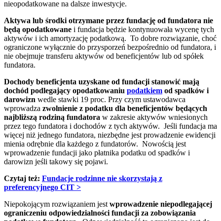
nieopodatkowane na dalsze inwestycje.
Aktywa lub środki otrzymane przez fundację od fundatora nie
będą opodatkowane
i fundacja będzie kontynuowała wycenę tych
aktywów i ich amortyzację podatkową. To dobre rozwiązanie, choć
ograniczone wyłącznie do przysporzeń bezpośrednio od fundatora, i
nie obejmuje transferu aktywów od beneficjentów lub od spółek
fundatora.
Dochody beneficjenta uzyskane od fundacji stanowić mają
dochód podlegający opodatkowaniu
podatkiem
od spadków i
darowizn
wedle stawki 19 proc. Przy czym ustawodawca
wprowadza
zwolnienie z podatku dla beneficjentów będących
najbliższą rodziną fundatora
w zakresie aktywów wniesionych
przez tego fundatora i dochodów z tych aktywów. Jeśli fundacja ma
więcej niż jednego fundatora, niezbędne jest prowadzenie ewidencji
mienia odrębnie dla każdego z fundatorów. Nowością jest
wprowadzenie fundacji jako płatnika podatku od spadków i
darowizn jeśli takowy się pojawi.
Czytaj też:
Fundacje rodzinne nie skorzystają z
preferencyjnego CIT >
Niepokojącym rozwiązaniem jest
wprowadzenie niepodlegającej
ograniczeniu odpowiedzialności fundacji za zobowiązania