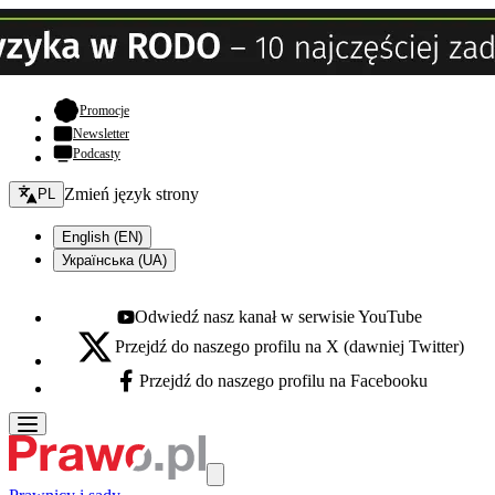
- otwiera się w nowej karcie
Promocje
Newsletter
Podcasty
Zmień język - bieżący:
Zmień język strony
PL
English (EN)
Українська (UA)
Odwiedź nasz kanał w serwisie YouTube
Youtube - otwiera się w nowej karcie
Przejdź do naszego profilu na X (dawniej Twitter)
X - otwiera się w nowej karcie
Przejdź do naszego profilu na Facebooku
Facebook - otwiera się w nowej karcie