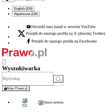
English (EN)
Українська (UA)
Odwiedź nasz kanał w serwisie YouTube
Youtube - otwiera się w nowej karcie
Przejdź do naszego profilu na X (dawniej Twitter)
X - otwiera się w nowej karcie
Przejdź do naszego profilu na Facebooku
Facebook - otwiera się w nowej karcie
Wyszukiwarka
Szukaj
Moje Prawo.pl
- rejestracja i logowanie do serwisu
Nasze serwisy