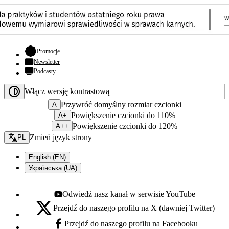
- otwiera się w nowej karcie
Promocje
Newsletter
Podcasty
Włącz wersję kontrastową
Przywróć domyślny rozmiar czcionki
A
Powiększenie czcionki do 110%
A+
Powiększenie czcionki do 120%
A++
Zmień język - bieżący:
Zmień język strony
PL
English (EN)
Українська (UA)
Odwiedź nasz kanał w serwisie YouTube
Youtube - otwiera się w nowej karcie
Przejdź do naszego profilu na X (dawniej Twitter)
X - otwiera się w nowej karcie
Przejdź do naszego profilu na Facebooku
Facebook - otwiera się w nowej karcie