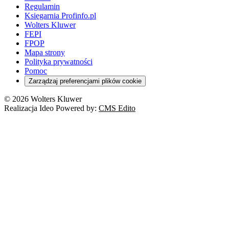
Orzeczenia
Rynek i konsument
Regulamin
Koronawirus a prawo
Banki
Orzeczenia
Orzeczenia
KSeF
Domowe finanse
Księgarnia Profinfo.pl
Orzeczenia
Orzeczenia
Służba cywilna
Nowe uprawnienia PIP
Emerytury i renty
Wolters Kluwer
Energetyka
Wojsko
Pacjent
FEPI
ESG
Wybory
Szkoła i uczeń
FPOP
Kredyty
Turystyka
Mapa strony
Cło
Orzeczenia
Polityka prywatności
Deregulacja
RODO
Pomoc
Cyberbezpieczeństwo
Zarządzaj preferencjami plików cookie
Franczyza
Nowe technologie
© 2026 Wolters Kluwer
Prawo autorskie
Realizacja Ideo Powered by:
CMS Edito