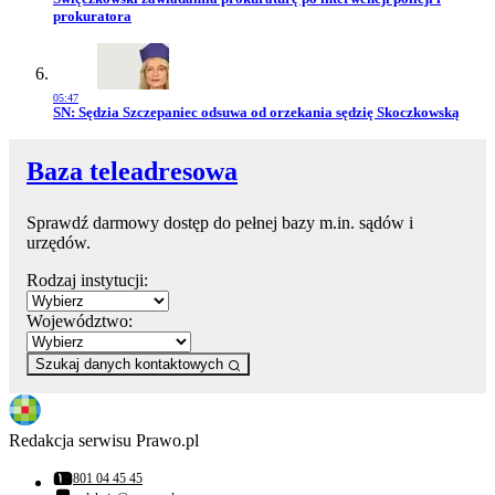
prokuratora
05:47
Przejdź do artykułu:
SN: Sędzia Szczepaniec odsuwa od orzekania sędzię Skoczkowską
Baza teleadresowa
Sprawdź darmowy dostęp do pełnej bazy m.in. sądów i
urzędów.
Rodzaj instytucji:
Województwo:
Szukaj danych kontaktowych
Redakcja serwisu Prawo.pl
801 04 45 45
Numer telefonu: