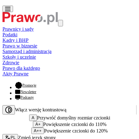
Prawnicy i sądy
Podatki
Kadry i BHP
Prawo w biznesie
Samorząd i administracja
Szkoły i uczelnie
Zdrowie
Prawo dla każdego
Akty Prawne
- otwiera się w nowej karcie
Promocje
Newsletter
Podcasty
Włącz wersję kontrastową
Przywróć domyślny rozmiar czcionki
A
Powiększenie czcionki do 110%
A+
Powiększenie czcionki do 120%
A++
Zmień język - bieżący:
Zmień język strony
PL