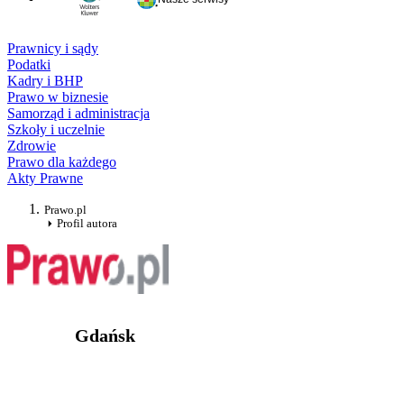
Prawnicy i sądy
Podatki
Kadry i BHP
Prawo w biznesie
Samorząd i administracja
Szkoły i uczelnie
Zdrowie
Prawo dla każdego
Akty Prawne
Prawo.pl
Profil autora
Gdańsk