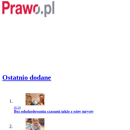
Ostatnio dodane
05:34
Przejdź do artykułu:
Bez odszkodowania czasami także z winy turysty