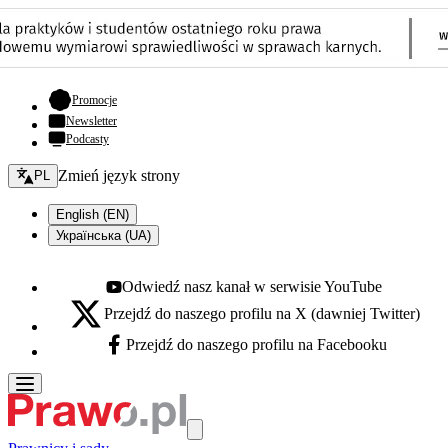
- otwiera się w nowej karcie
Promocje
Newsletter
Podcasty
Zmień język - bieżący:
Zmień język strony
PL
English (EN)
Українська (UA)
Odwiedź nasz kanał w serwisie YouTube
Youtube - otwiera się w nowej karcie
Przejdź do naszego profilu na X (dawniej Twitter)
X - otwiera się w nowej karcie
Przejdź do naszego profilu na Facebooku
Facebook - otwiera się w nowej karcie