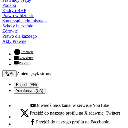
Prawnicy i sądy
Podatki
Kadry i BHP
Prawo w biznesie
Samorząd i administracja
Szkoły i uczelnie
Zdrowie
Prawo dla każdego
Akty Prawne
- otwiera się w nowej karcie
Promocje
Newsletter
Podcasty
Zmień język - bieżący:
Zmień język strony
PL
English (EN)
Українська (UA)
Odwiedź nasz kanał w serwisie YouTube
Youtube - otwiera się w nowej karcie
Przejdź do naszego profilu na X (dawniej Twitter)
X - otwiera się w nowej karcie
Przejdź do naszego profilu na Facebooku
Facebook - otwiera się w nowej karcie