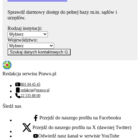
Sprawdź darmowy dostęp do pełnej bazy m.in. sądów i
urzędów.
Rodzaj instytucji:
Województwo:
Szukaj danych kontaktowych
Redakcja serwisu Prawo.pl
801 04 45 45
Numer telefonu:
redakcja@prawo.pl
Adres email:
22 535 88 00
Numer telefonu:
Śledź nas
Przejdź do naszego profilu na Facebooku
facebook - otwiera się w nowej karcie
Przejdź do naszego profilu na X (dawniej Twitter)
x - otwiera się w nowej karcie
Odwiedź nasz kanał w serwisie YouTube
youtube - otwiera się w nowej karcie