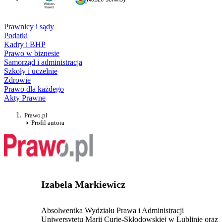
Prawnicy i sądy
Podatki
Kadry i BHP
Prawo w biznesie
Samorząd i administracja
Szkoły i uczelnie
Zdrowie
Prawo dla każdego
Akty Prawne
Prawo.pl
Profil autora
Izabela Markiewicz
Absolwentka Wydziału Prawa i Administracji
Uniwersytetu Marii Curie-Skłodowskiej w Lublinie oraz