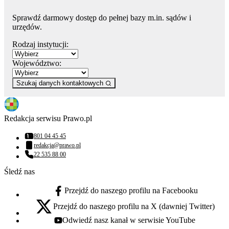
Sprawdź darmowy dostęp do pełnej bazy m.in. sądów i
urzędów.
Rodzaj instytucji:
Województwo:
Szukaj danych kontaktowych
Redakcja serwisu Prawo.pl
801 04 45 45
Numer telefonu:
redakcja@prawo.pl
Adres email:
22 535 88 00
Numer telefonu:
Śledź nas
Przejdź do naszego profilu na Facebooku
facebook - otwiera się w nowej karcie
Przejdź do naszego profilu na X (dawniej Twitter)
x - otwiera się w nowej karcie
Odwiedź nasz kanał w serwisie YouTube
youtube - otwiera się w nowej karcie