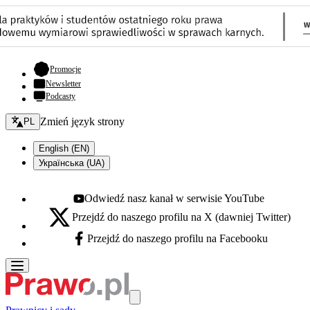
- otwiera się w nowej karcie
Promocje
Newsletter
Podcasty
Zmień język - bieżący:
Zmień język strony
PL
English (EN)
Українська (UA)
Odwiedź nasz kanał w serwisie YouTube
Youtube - otwiera się w nowej karcie
Przejdź do naszego profilu na X (dawniej Twitter)
X - otwiera się w nowej karcie
Przejdź do naszego profilu na Facebooku
Facebook - otwiera się w nowej karcie