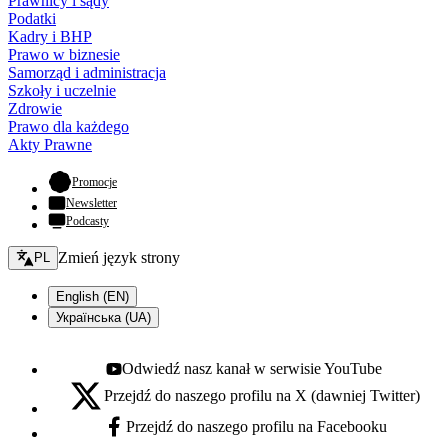
Prawnicy i sądy
Podatki
Kadry i BHP
Prawo w biznesie
Samorząd i administracja
Szkoły i uczelnie
Zdrowie
Prawo dla każdego
Akty Prawne
- otwiera się w nowej karcie
Promocje
Newsletter
Podcasty
Zmień język - bieżący:
Zmień język strony
PL
English (EN)
Українська (UA)
Odwiedź nasz kanał w serwisie YouTube
Youtube - otwiera się w nowej karcie
Przejdź do naszego profilu na X (dawniej Twitter)
X - otwiera się w nowej karcie
Przejdź do naszego profilu na Facebooku
Facebook - otwiera się w nowej karcie