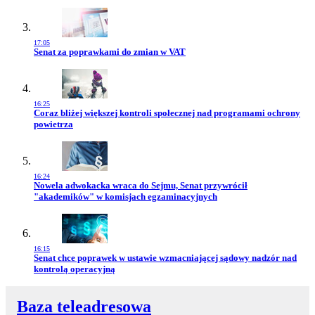
17:05
Przejdź do artykułu:
Senat za poprawkami do zmian w VAT
16:25
Przejdź do artykułu:
Coraz bliżej większej kontroli społecznej nad programami ochrony
powietrza
16:24
Przejdź do artykułu:
Nowela adwokacka wraca do Sejmu, Senat przywrócił
"akademików" w komisjach egzaminacyjnych
16:15
Przejdź do artykułu:
Senat chce poprawek w ustawie wzmacniającej sądowy nadzór nad
kontrolą operacyjną
Baza teleadresowa