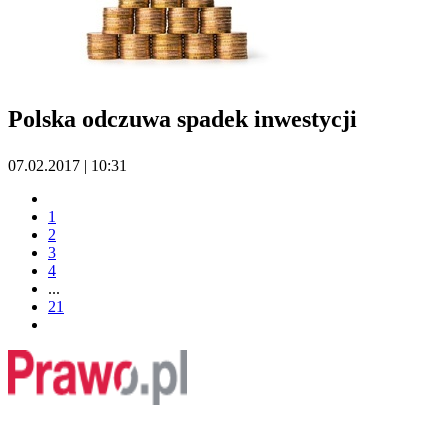
Polska odczuwa spadek inwestycji
07.02.2017 | 10:31
1
2
3
4
...
21