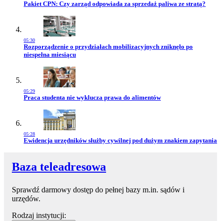
Przejdź do artykułu:
Pakiet CPN: Czy zarząd odpowiada za sprzedaż paliwa ze stratą?
05:30
Przejdź do artykułu:
Rozporządzenie o przydziałach mobilizacyjnych zniknęło po
niespełna miesiącu
05:29
Przejdź do artykułu:
Praca studenta nie wyklucza prawa do alimentów
05:28
Przejdź do artykułu:
Ewidencja urzędników służby cywilnej pod dużym znakiem zapytania
Baza teleadresowa
Sprawdź darmowy dostęp do pełnej bazy m.in. sądów i
urzędów.
Rodzaj instytucji: