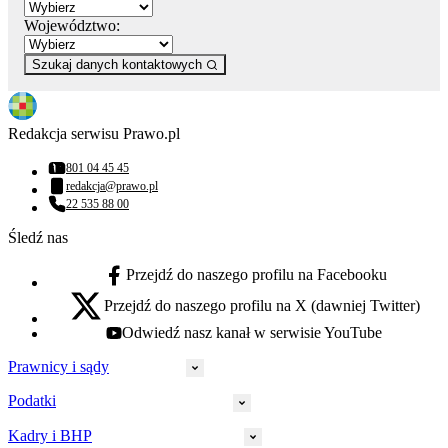
Województwo:
Szukaj danych kontaktowych
Redakcja serwisu Prawo.pl
801 04 45 45
Numer telefonu:
redakcja@prawo.pl
Adres email:
22 535 88 00
Numer telefonu:
Śledź nas
Przejdź do naszego profilu na Facebooku
facebook - otwiera się w nowej karcie
Przejdź do naszego profilu na X (dawniej Twitter)
x - otwiera się w nowej karcie
Odwiedź nasz kanał w serwisie YouTube
youtube - otwiera się w nowej karcie
Prawnicy i sądy
Podatki
Wymiar sprawiedliwości
Prawnicy
Kadry i BHP