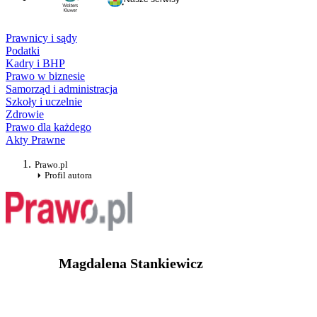
Prawnicy i sądy
Podatki
Kadry i BHP
Prawo w biznesie
Samorząd i administracja
Szkoły i uczelnie
Zdrowie
Prawo dla każdego
Akty Prawne
Prawo.pl
Profil autora
Magdalena Stankiewicz