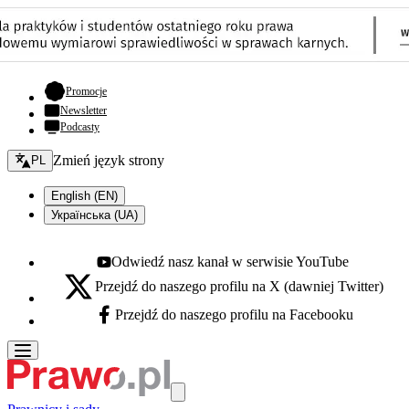
- otwiera się w nowej karcie
Promocje
Newsletter
Podcasty
Zmień język - bieżący:
Zmień język strony
PL
English (EN)
Українська (UA)
Odwiedź nasz kanał w serwisie YouTube
Youtube - otwiera się w nowej karcie
Przejdź do naszego profilu na X (dawniej Twitter)
X - otwiera się w nowej karcie
Przejdź do naszego profilu na Facebooku
Facebook - otwiera się w nowej karcie