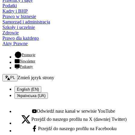
Prawnicy i sądy
Podatki
Kadry i BHP
Prawo w biznesie
Samorząd i administracja
Szkoły i uczelnie
Zdrowie
Prawo dla każdego
Akty Prawne
- otwiera się w nowej karcie
Promocje
Newsletter
Podcasty
Zmień język - bieżący:
Zmień język strony
PL
English (EN)
Українська (UA)
Odwiedź nasz kanał w serwisie YouTube
Youtube - otwiera się w nowej karcie
Przejdź do naszego profilu na X (dawniej Twitter)
X - otwiera się w nowej karcie
Przejdź do naszego profilu na Facebooku
Facebook - otwiera się w nowej karcie