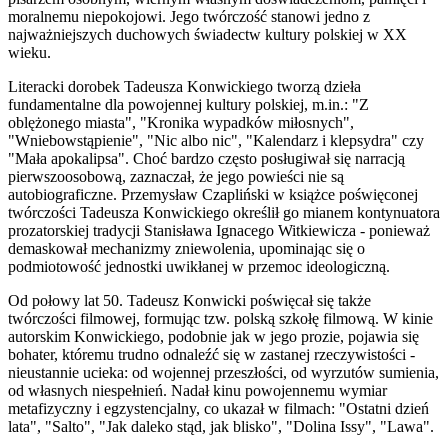
moralnemu niepokojowi. Jego twórczość stanowi jedno z
najważniejszych duchowych świadectw kultury polskiej w XX
wieku.
Literacki dorobek Tadeusza Konwickiego tworzą dzieła
fundamentalne dla powojennej kultury polskiej, m.in.: "Z
oblężonego miasta", "Kronika wypadków miłosnych",
"Wniebowstąpienie", "Nic albo nic", "Kalendarz i klepsydra" czy
"Mała apokalipsa". Choć bardzo często posługiwał się narracją
pierwszoosobową, zaznaczał, że jego powieści nie są
autobiograficzne. Przemysław Czapliński w książce poświęconej
twórczości Tadeusza Konwickiego określił go mianem kontynuatora
prozatorskiej tradycji Stanisława Ignacego Witkiewicza - ponieważ
demaskował mechanizmy zniewolenia, upominając się o
podmiotowość jednostki uwikłanej w przemoc ideologiczną.
Od połowy lat 50. Tadeusz Konwicki poświęcał się także
twórczości filmowej, formując tzw. polską szkołę filmową. W kinie
autorskim Konwickiego, podobnie jak w jego prozie, pojawia się
bohater, któremu trudno odnaleźć się w zastanej rzeczywistości -
nieustannie ucieka: od wojennej przeszłości, od wyrzutów sumienia,
od własnych niespełnień. Nadał kinu powojennemu wymiar
metafizyczny i egzystencjalny, co ukazał w filmach: "Ostatni dzień
lata", "Salto", "Jak daleko stąd, jak blisko", "Dolina Issy", "Lawa".