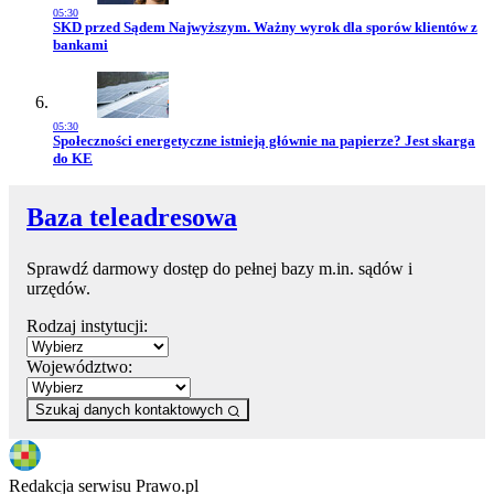
05:30
Przejdź do artykułu:
SKD przed Sądem Najwyższym. Ważny wyrok dla sporów klientów z
bankami
05:30
Przejdź do artykułu:
Społeczności energetyczne istnieją głównie na papierze? Jest skarga
do KE
Baza teleadresowa
Sprawdź darmowy dostęp do pełnej bazy m.in. sądów i
urzędów.
Rodzaj instytucji:
Województwo:
Szukaj danych kontaktowych
Redakcja serwisu Prawo.pl