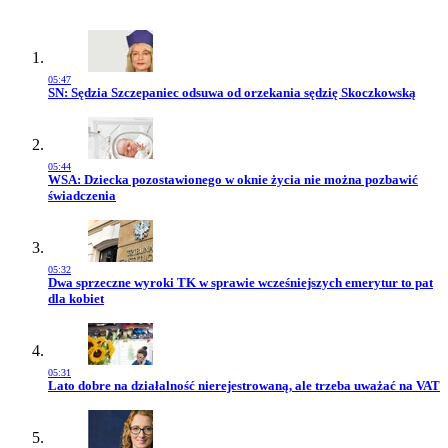
05:47
Przejdź do artykułu:
SN: Sędzia Szczepaniec odsuwa od orzekania sędzię Skoczkowską
05:44
Przejdź do artykułu:
WSA: Dziecka pozostawionego w oknie życia nie można pozbawić
świadczenia
05:32
Przejdź do artykułu:
Dwa sprzeczne wyroki TK w sprawie wcześniejszych emerytur to pat
dla kobiet
05:31
Przejdź do artykułu:
Lato dobre na działalność nierejestrowaną, ale trzeba uważać na VAT