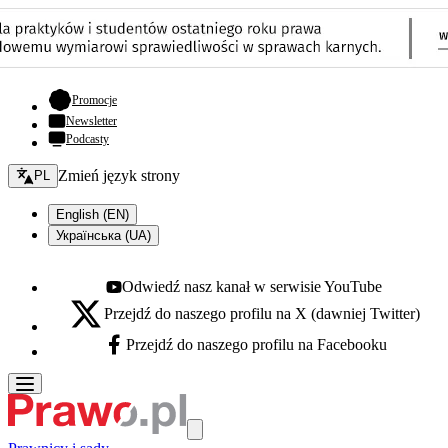
- otwiera się w nowej karcie
Promocje
Newsletter
Podcasty
Zmień język - bieżący:
Zmień język strony
PL
English (EN)
Українська (UA)
Odwiedź nasz kanał w serwisie YouTube
Youtube - otwiera się w nowej karcie
Przejdź do naszego profilu na X (dawniej Twitter)
X - otwiera się w nowej karcie
Przejdź do naszego profilu na Facebooku
Facebook - otwiera się w nowej karcie