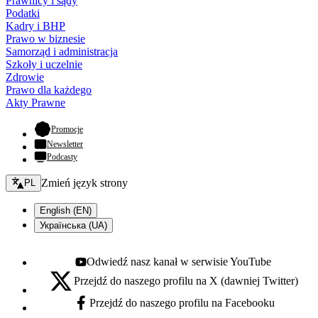
Prawnicy i sądy
Podatki
Kadry i BHP
Prawo w biznesie
Samorząd i administracja
Szkoły i uczelnie
Zdrowie
Prawo dla każdego
Akty Prawne
- otwiera się w nowej karcie
Promocje
Newsletter
Podcasty
Zmień język - bieżący:
Zmień język strony
PL
English (EN)
Українська (UA)
Odwiedź nasz kanał w serwisie YouTube
Youtube - otwiera się w nowej karcie
Przejdź do naszego profilu na X (dawniej Twitter)
X - otwiera się w nowej karcie
Przejdź do naszego profilu na Facebooku
Facebook - otwiera się w nowej karcie