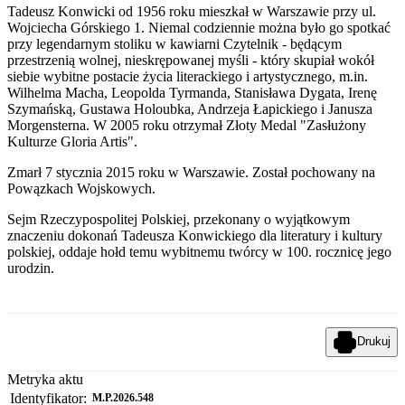
Tadeusz Konwicki od 1956 roku mieszkał w Warszawie przy ul.
Wojciecha Górskiego 1. Niemal codziennie można było go spotkać
przy legendarnym stoliku w kawiarni Czytelnik - będącym
przestrzenią wolnej, nieskrępowanej myśli - który skupiał wokół
siebie wybitne postacie życia literackiego i artystycznego, m.in.
Wilhelma Macha, Leopolda Tyrmanda, Stanisława Dygata, Irenę
Szymańską, Gustawa Holoubka, Andrzeja Łapickiego i Janusza
Morgensterna. W 2005 roku otrzymał Złoty Medal "Zasłużony
Kulturze Gloria Artis".
Zmarł 7 stycznia 2015 roku w Warszawie. Został pochowany na
Powązkach Wojskowych.
Sejm Rzeczypospolitej Polskiej, przekonany o wyjątkowym
znaczeniu dokonań Tadeusza Konwickiego dla literatury i kultury
polskiej, oddaje hołd temu wybitnemu twórcy w 100. rocznicę jego
urodzin.
Drukuj
Metryka aktu
Identyfikator:
M.P.2026.548