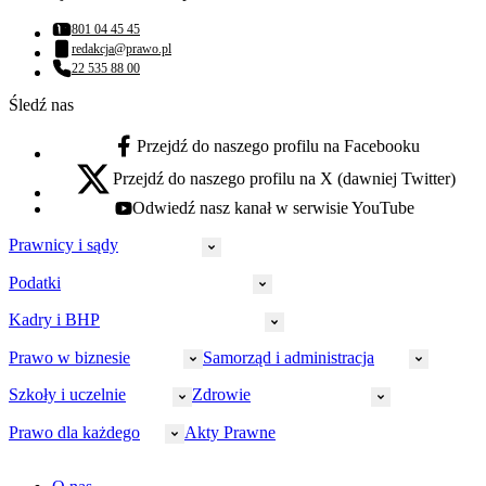
801 04 45 45
Numer telefonu:
redakcja@prawo.pl
Adres email:
22 535 88 00
Numer telefonu:
Śledź nas
Przejdź do naszego profilu na Facebooku
facebook - otwiera się w nowej karcie
Przejdź do naszego profilu na X (dawniej Twitter)
x - otwiera się w nowej karcie
Odwiedź nasz kanał w serwisie YouTube
youtube - otwiera się w nowej karcie
Prawnicy i sądy
Podatki
Wymiar sprawiedliwości
Prawnicy
Kadry i BHP
PIT
Prokuratura
CIT
Prawo w biznesie
Samorząd i administracja
Policja
Prawo pracy
VAT
Rynek
HR
Szkoły i uczelnie
Zdrowie
Akcyza
Strefa aplikanta
Prawo gospodarcze
Samorząd terytorialny
BHP
Ordynacja
LegalTech
Małe i średnie firmy
Bezpieczeństwo publiczne
Prawo dla każdego
Akty Prawne
Ubezpieczenia społeczne
Rachunkowość
Sędziowie
Kadry w oświacie
Farmacja
Spółki
Administracja publiczna
PPK
Doradca podatkowy
E-doręczenia
Zarządzanie oświatą
Finansowanie zdrowia
Finanse
Finanse samorządów
Rynek pracy
Finanse publiczne
Prawo na Oko