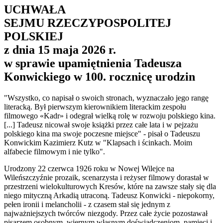
UCHWAŁA
SEJMU RZECZYPOSPOLITEJ
POLSKIEJ
z dnia 15 maja 2026 r.
w sprawie upamiętnienia Tadeusza
Konwickiego w 100. rocznicę urodzin
"Wszystko, co napisał o swoich stronach, wyznaczało jego rangę
literacką. Był pierwszym kierownikiem literackim zespołu
filmowego «Kadr» i odegrał wielką rolę w rozwoju polskiego kina.
[...] Tadeusz nicował swoje książki przez całe lata i w pejzażu
polskiego kina ma swoje poczesne miejsce" - pisał o Tadeuszu
Konwickim Kazimierz Kutz w "Klapsach i ścinkach. Moim
alfabecie filmowym i nie tylko".
Urodzony 22 czerwca 1926 roku w Nowej Wilejce na
Wileńszczyźnie prozaik, scenarzysta i reżyser filmowy dorastał w
przestrzeni wielokulturowych Kresów, które na zawsze stały się dla
niego mityczną Arkadią utraconą. Tadeusz Konwicki - niepokorny,
pełen ironii i melancholii - z czasem stał się jednym z
najważniejszych twórców niezgody. Przez całe życie pozostawał
pisarzem osobnym, wiernym własnym doświadczeniom, pamięci i