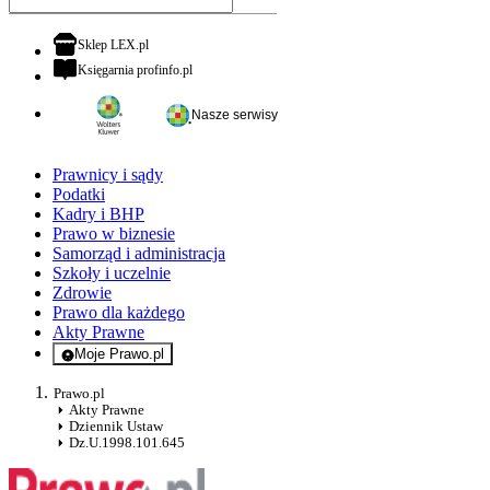
otwiera się w nowej karcie
Sklep LEX.pl
otwiera się w nowej karcie
Księgarnia profinfo.pl
Nasze serwisy
Prawnicy i sądy
Podatki
Kadry i BHP
Prawo w biznesie
Samorząd i administracja
Szkoły i uczelnie
Zdrowie
Prawo dla każdego
Akty Prawne
Moje Prawo.pl
- rejestracja i logowanie do serwisu
Prawo.pl
Akty Prawne
Dziennik Ustaw
Dz.U.1998.101.645