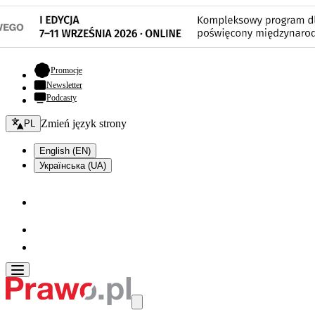
- otwiera się w nowej karcie
Promocje
Newsletter
Podcasty
Zmień język - bieżący:
Zmień język strony
PL
English (EN)
Українська (UA)