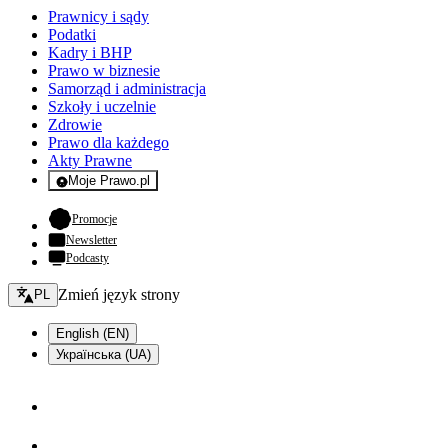
Prawnicy i sądy
Podatki
Kadry i BHP
Prawo w biznesie
Samorząd i administracja
Szkoły i uczelnie
Zdrowie
Prawo dla każdego
Akty Prawne
Moje Prawo.pl
- rejestracja i logowanie do serwisu
- otwiera się w nowej karcie
Promocje
Newsletter
Podcasty
Zmień język - bieżący:
Zmień język strony
PL
English (EN)
Українська (UA)