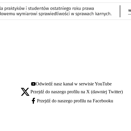
Odwiedź nasz kanał w serwisie YouTube
Youtube - otwiera się w nowej karcie
Przejdź do naszego profilu na X (dawniej Twitter)
X - otwiera się w nowej karcie
Przejdź do naszego profilu na Facebooku
Facebook - otwiera się w nowej karcie