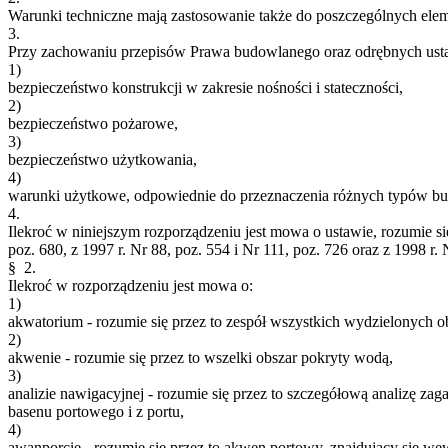
Warunki techniczne mają zastosowanie także do poszczególnych ele
3.
Przy zachowaniu przepisów Prawa budowlanego oraz odrębnych ustaw
1)
bezpieczeństwo konstrukcji w zakresie nośności i stateczności,
2)
bezpieczeństwo pożarowe,
3)
bezpieczeństwo użytkowania,
4)
warunki użytkowe, odpowiednie do przeznaczenia różnych typów bu
4.
Ilekroć w niniejszym rozporządzeniu jest mowa o ustawie, rozumie si
poz. 680, z 1997 r. Nr 88, poz. 554 i Nr 111, poz. 726 oraz z 1998 r. 
§ 2.
Ilekroć w rozporządzeniu jest mowa o:
1)
akwatorium - rozumie się przez to zespół wszystkich wydzielonych
2)
akwenie - rozumie się przez to wszelki obszar pokryty wodą,
3)
analizie nawigacyjnej - rozumie się przez to szczegółową analizę za
basenu portowego i z portu,
4)
awanporcie - rozumie się przez to akwen portowy, znajdujący się w