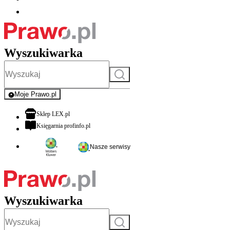
Wyszukiwarka
Szukaj
Moje Prawo.pl
- rejestracja i logowanie do serwisu
otwiera się w nowej karcie
Sklep LEX.pl
otwiera się w nowej karcie
Księgarnia profinfo.pl
Nasze serwisy
Wyszukiwarka
Szukaj