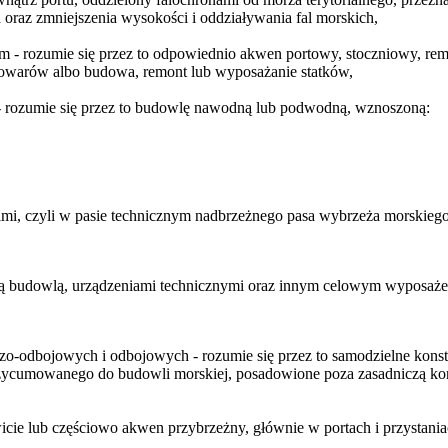
 oraz zmniejszenia wysokości i oddziaływania fal morskich,
- rozumie się przez to odpowiednio akwen portowy, stoczniowy, re
 towarów albo budowa, remont lub wyposażanie statków,
 - rozumie się przez to budowlę nawodną lub podwodną, wznoszoną:
kimi, czyli w pasie technicznym nadbrzeżnego pasa wybrzeża morskiego
 tą budowlą, urządzeniami technicznymi oraz innym celowym wyposaże
o-odbojowych i odbojowych - rozumie się przez to samodzielne kons
 przycumowanego do budowli morskiej, posadowione poza zasadniczą k
wicie lub częściowo akwen przybrzeżny, głównie w portach i przystania