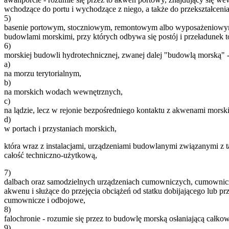
wchodzące do portu i wychodzące z niego, a także do przekształcenia
5)
basenie portowym, stoczniowym, remontowym albo wyposażeniowym 
budowlami morskimi, przy których odbywa się postój i przeładunek
6)
morskiej budowli hydrotechnicznej, zwanej dalej "budowlą morską"
a)
na morzu terytorialnym,
b)
na morskich wodach wewnętrznych,
c)
na lądzie, lecz w rejonie bezpośredniego kontaktu z akwenami mors
d)
w portach i przystaniach morskich,
która wraz z instalacjami, urządzeniami budowlanymi związanymi z
całość techniczno-użytkową,
7)
dalbach oraz samodzielnych urządzeniach cumowniczych, cumownicz
akwenu i służące do przejęcia obciążeń od statku dobijającego lub
cumownicze i odbojowe,
8)
falochronie - rozumie się przez to budowlę morską osłaniającą całko
9)