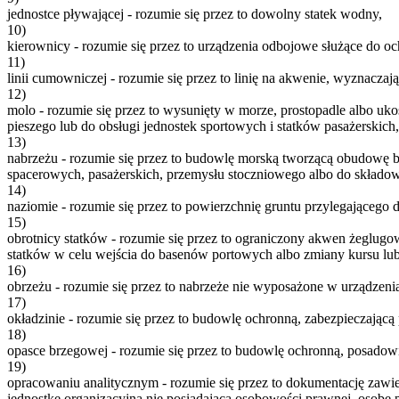
jednostce pływającej - rozumie się przez to dowolny statek wodny,
10)
kierownicy - rozumie się przez to urządzenia odbojowe służące do 
11)
linii cumowniczej - rozumie się przez to linię na akwenie, wyznacz
12)
molo - rozumie się przez to wysunięty w morze, prostopadle albo u
pieszego lub do obsługi jednostek sportowych i statków pasażerskich,
13)
nabrzeżu - rozumie się przez to budowlę morską tworzącą obudowę b
spacerowych, pasażerskich, przemysłu stoczniowego albo do składo
14)
naziomie - rozumie się przez to powierzchnię gruntu przylegającego 
15)
obrotnicy statków - rozumie się przez to ograniczony akwen żegl
statków w celu wejścia do basenów portowych albo zmiany kursu lu
16)
obrzeżu - rozumie się przez to nabrzeże nie wyposażone w urządzeni
17)
okładzinie - rozumie się przez to budowlę ochronną, zabezpieczają
18)
opasce brzegowej - rozumie się przez to budowlę ochronną, posadowi
19)
opracowaniu analitycznym - rozumie się przez to dokumentację zawi
jednostkę organizacyjną nie posiadającą osobowości prawnej, osobę 