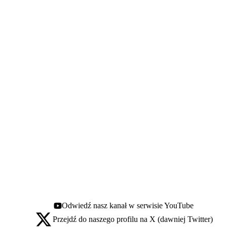
Odwiedź nasz kanał w serwisie YouTube
Youtube - otwiera się w nowej karcie
Przejdź do naszego profilu na X (dawniej Twitter)
X - otwiera się w nowej karcie