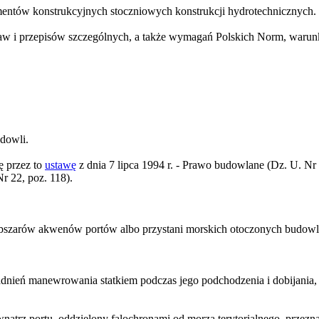
mentów konstrukcyjnych stoczniowych konstrukcji hydrotechnicznych.
 i przepisów szczególnych, a także wymagań Polskich Norm, warunki
dowli.
ę przez to
ustawę
z dnia 7 lipca 1994 r. - Prawo budowlane (Dz. U. Nr 8
Nr 22, poz. 118).
 obszarów akwenów portów albo przystani morskich otoczonych budowl
gadnień manewrowania statkiem podczas jego podchodzenia i dobijania, 
ewnątrz portu, oddzielony falochronami od morza terytorialnego, prz