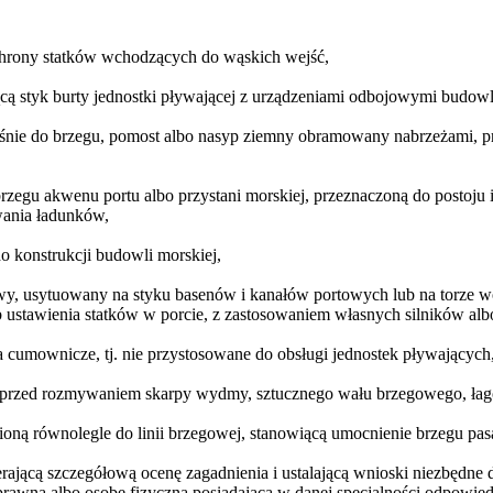
ochrony statków wchodzących do wąskich wejść,
ającą styk burty jednostki pływającej z urządzeniami odbojowymi budo
kośnie do brzegu, pomost albo nasyp ziemny obramowany nabrzeżami, p
rzegu akwenu portu albo przystani morskiej, przeznaczoną do postoju
wania ładunków,
do konstrukcji budowli morskiej,
ugowy, usytuowany na styku basenów i kanałów portowych lub na to
b ustawienia statków w porcie, z zastosowaniem własnych silników a
a cumownicze, tj. nie przystosowane do obsługi jednostek pływających
cą przed rozmywaniem skarpy wydmy, sztucznego wału brzegowego, łago
oną równolegle do linii brzegowej, stanowiącą umocnienie brzegu pas
erającą szczegółową ocenę zagadnienia i ustalającą wnioski niezbęd
prawną albo osobę fizyczną posiadającą w danej specjalności odpowied