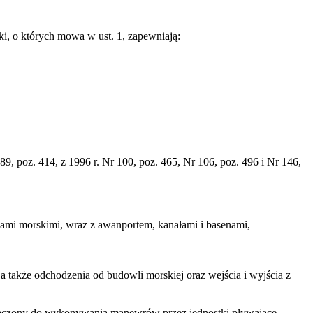
, o których mowa w ust. 1, zapewniają:
9, poz. 414, z 1996 r. Nr 100, poz. 465, Nr 106, poz. 496 i Nr 146,
ami morskimi, wraz z awanportem, kanałami i basenami,
a także odchodzenia od budowli morskiej oraz wejścia i wyjścia z
eznaczony do wykonywania manewrów przez jednostki pływające