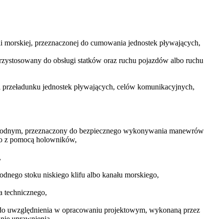
wli morskiej, przeznaczonej do cumowania jednostek pływających,
rzystosowany do obsługi statków oraz ruchu pojazdów albo ruchu
 i przeładunku jednostek pływających, celów komunikacyjnych,
rze wodnym, przeznaczony do bezpiecznego wykonywania manewrów
lbo z pomocą holowników,
,
dnego stoku niskiego klifu albo kanału morskiego,
a technicznego,
ne do uwzględnienia w opracowaniu projektowym, wykonaną przez
nie uprawnienia,