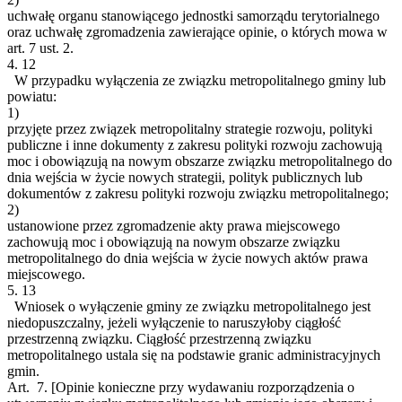
uchwałę organu stanowiącego jednostki samorządu terytorialnego
oraz uchwałę zgromadzenia zawierające opinie, o których mowa w
art. 7 ust. 2.
4.
12
W przypadku wyłączenia ze związku metropolitalnego gminy lub
powiatu:
1)
przyjęte przez związek metropolitalny strategie rozwoju, polityki
publiczne i inne dokumenty z zakresu polityki rozwoju zachowują
moc i obowiązują na nowym obszarze związku metropolitalnego do
dnia wejścia w życie nowych strategii, polityk publicznych lub
dokumentów z zakresu polityki rozwoju związku metropolitalnego;
2)
ustanowione przez zgromadzenie akty prawa miejscowego
zachowują moc i obowiązują na nowym obszarze związku
metropolitalnego do dnia wejścia w życie nowych aktów prawa
miejscowego.
5.
13
Wniosek o wyłączenie gminy ze związku metropolitalnego jest
niedopuszczalny, jeżeli wyłączenie to naruszyłoby ciągłość
przestrzenną związku. Ciągłość przestrzenną związku
metropolitalnego ustala się na podstawie granic administracyjnych
gmin.
Art. 7.
[Opinie konieczne przy wydawaniu rozporządzenia o