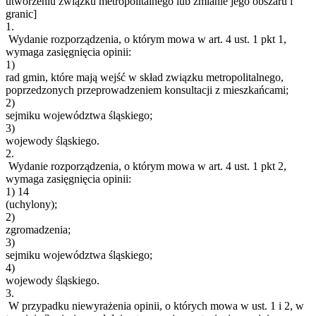
utworzeniu związku metropolitalnego lub zmianie jego obszaru i
granic]
1.
Wydanie rozporządzenia, o którym mowa w art. 4 ust. 1 pkt 1,
wymaga zasięgnięcia opinii:
1)
rad gmin, które mają wejść w skład związku metropolitalnego,
poprzedzonych przeprowadzeniem konsultacji z mieszkańcami;
2)
sejmiku województwa śląskiego;
3)
wojewody śląskiego.
2.
Wydanie rozporządzenia, o którym mowa w art. 4 ust. 1 pkt 2,
wymaga zasięgnięcia opinii:
1)
14
(uchylony);
2)
zgromadzenia;
3)
sejmiku województwa śląskiego;
4)
wojewody śląskiego.
3.
W przypadku niewyrażenia opinii, o których mowa w ust. 1 i 2, w