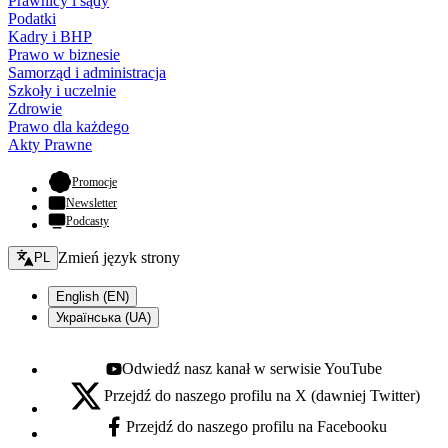
Prawnicy i sądy
Podatki
Kadry i BHP
Prawo w biznesie
Samorząd i administracja
Szkoły i uczelnie
Zdrowie
Prawo dla każdego
Akty Prawne
- otwiera się w nowej karcie
Promocje
Newsletter
Podcasty
Zmień język - bieżący:
Zmień język strony
PL
English (EN)
Українська (UA)
Odwiedź nasz kanał w serwisie YouTube
Youtube - otwiera się w nowej karcie
Przejdź do naszego profilu na X (dawniej Twitter)
X - otwiera się w nowej karcie
Przejdź do naszego profilu na Facebooku
Facebook - otwiera się w nowej karcie