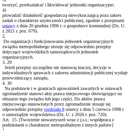
tworzyć, przekształcać i likwidować jednostki organizacyjne;
4)
prowadzić działalność gospodarczą niewykraczającą poza zakres
zadań o charakterze użyteczności publicznej, zgodnie z przepisami
ustawy
z dnia 20 grudnia 1996 r. o gospodarce komunalnej (Dz. U.
z 2021 r. poz. 679).
2.
Do organizacji i funkcjonowania jednostek organizacyjnych
związku metropolitalnego stosuje się odpowiednio przepisy
dotyczące wojewódzkich samorządowych jednostek
organizacyjnych.
3.
29
Jeżeli przepisy szczególne nie stanowią inaczej, decyzje w
indywidualnych sprawach z zakresu administracji publicznej wydaje
przewodniczący zarządu.
4.
30
Na podstawie i w granicach upoważnień zawartych w ustawach
zgromadzenie stanowi akty prawa miejscowego obowiązujące na
obszarze tego związku lub jego części. Do aktów prawa
miejscowego stanowionych przez zgromadzenie stosuje się
odpowiednio przepisy
rozdziału 8
ustawy z dnia 5 czerwca 1998 r.
o samorządzie województwa (Dz. U. z 2026 r. poz. 720).
Art. 15.
[Tworzenie stowarzyszeń wraz z j.s.t.; współpraca z
podmiotami o charakterze metropolitalnym z innych państw]