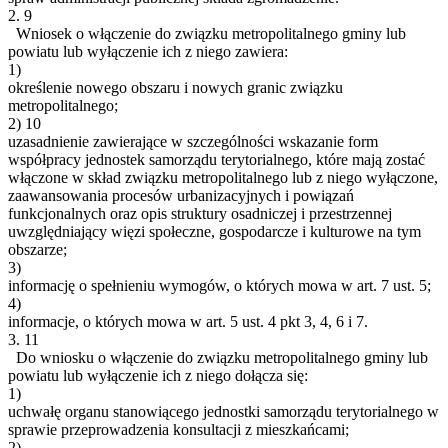
2.
9
Wniosek o włączenie do związku metropolitalnego gminy lub
powiatu lub wyłączenie ich z niego zawiera:
1)
określenie nowego obszaru i nowych granic związku
metropolitalnego;
2)
10
uzasadnienie zawierające w szczególności wskazanie form
współpracy jednostek samorządu terytorialnego, które mają zostać
włączone w skład związku metropolitalnego lub z niego wyłączone,
zaawansowania procesów urbanizacyjnych i powiązań
funkcjonalnych oraz opis struktury osadniczej i przestrzennej
uwzględniający więzi społeczne, gospodarcze i kulturowe na tym
obszarze;
3)
informację o spełnieniu wymogów, o których mowa w art. 7 ust. 5;
4)
informacje, o których mowa w art. 5 ust. 4 pkt 3, 4, 6 i 7.
3.
11
Do wniosku o włączenie do związku metropolitalnego gminy lub
powiatu lub wyłączenie ich z niego dołącza się:
1)
uchwałę organu stanowiącego jednostki samorządu terytorialnego w
sprawie przeprowadzenia konsultacji z mieszkańcami;
2)