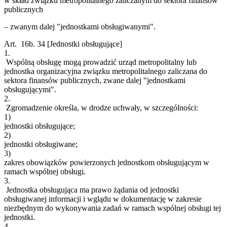
w skład związku metropolitalnego zaliczanym do sektora finansów
publicznych
– zwanym dalej "jednostkami obsługiwanymi".
Art. 16b.
34
[Jednostki obsługujące]
1.
Wspólną obsługę mogą prowadzić urząd metropolitalny lub
jednostka organizacyjna związku metropolitalnego zaliczana do
sektora finansów publicznych, zwane dalej "jednostkami
obsługującymi".
2.
Zgromadzenie określa, w drodze uchwały, w szczególności:
1)
jednostki obsługujące;
2)
jednostki obsługiwane;
3)
zakres obowiązków powierzonych jednostkom obsługującym w
ramach wspólnej obsługi.
3.
Jednostka obsługująca ma prawo żądania od jednostki
obsługiwanej informacji i wglądu w dokumentację w zakresie
niezbędnym do wykonywania zadań w ramach wspólnej obsługi tej
jednostki.
4.