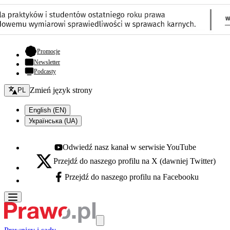
- otwiera się w nowej karcie
Promocje
Newsletter
Podcasty
Zmień język - bieżący:
Zmień język strony
PL
English (EN)
Українська (UA)
Odwiedź nasz kanał w serwisie YouTube
Youtube - otwiera się w nowej karcie
Przejdź do naszego profilu na X (dawniej Twitter)
X - otwiera się w nowej karcie
Przejdź do naszego profilu na Facebooku
Facebook - otwiera się w nowej karcie