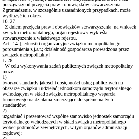
począwszy od przejęcia praw i obowiązków stowarzyszenia.
Zgromadzenie, w szczególnie uzasadnionych przypadkach, może
wydłużyć ten okres.
10.
27
Z dniem przejęcia praw i obowiązków stowarzyszenia, na wniosek
związku metropolitalnego, organ rejestrowy wykreśla
stowarzyszenie z właściwego rejestru.
Art. 14.
[Jednostki organizacyjne związku metropolitalnego;
porozumienia z j.s.t.; działalność gospodarcza prowadzona przez
związek metropolitalny]
1.
28
W celu wykonywania zadań publicznych związek metropolitalny
może:
1)
tworzyć standardy jakości i dostępności usług publicznych na
obszarze związku i udzielać jednostkom samorządu terytorialnego
wchodzącym w skład związku metropolitalnego wsparcia
finansowego na działania zmierzające do spełnienia tych
standardów;
2)
uzgadniać i prezentować wspólne stanowisko jednostek samorządu
terytorialnego wchodzących w skład związku metropolitalnego
wobec podmiotów zewnętrznych, w tym organów administracji
rządowej;
3)