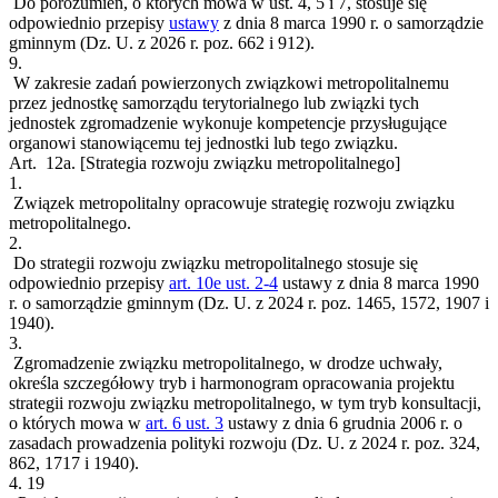
Do porozumień, o których mowa w ust. 4, 5 i 7, stosuje się
odpowiednio przepisy
ustawy
z dnia 8 marca 1990 r. o samorządzie
gminnym (Dz. U. z 2026 r. poz. 662 i 912).
9.
W zakresie zadań powierzonych związkowi metropolitalnemu
przez jednostkę samorządu terytorialnego lub związki tych
jednostek zgromadzenie wykonuje kompetencje przysługujące
organowi stanowiącemu tej jednostki lub tego związku.
Art. 12a.
[Strategia rozwoju związku metropolitalnego]
1.
Związek metropolitalny opracowuje strategię rozwoju związku
metropolitalnego.
2.
Do strategii rozwoju związku metropolitalnego stosuje się
odpowiednio przepisy
art. 10e ust. 2-4
ustawy z dnia 8 marca 1990
r. o samorządzie gminnym (Dz. U. z 2024 r. poz. 1465, 1572, 1907 i
1940).
3.
Zgromadzenie związku metropolitalnego, w drodze uchwały,
określa szczegółowy tryb i harmonogram opracowania projektu
strategii rozwoju związku metropolitalnego, w tym tryb konsultacji,
o których mowa w
art. 6 ust. 3
ustawy z dnia 6 grudnia 2006 r. o
zasadach prowadzenia polityki rozwoju (Dz. U. z 2024 r. poz. 324,
862, 1717 i 1940).
4.
19