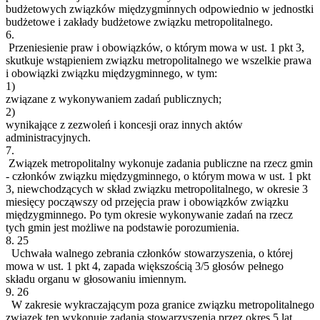
budżetowych związków międzygminnych odpowiednio w jednostki
budżetowe i zakłady budżetowe związku metropolitalnego.
6.
Przeniesienie praw i obowiązków, o którym mowa w ust. 1 pkt 3,
skutkuje wstąpieniem związku metropolitalnego we wszelkie prawa
i obowiązki związku międzygminnego, w tym:
1)
związane z wykonywaniem zadań publicznych;
2)
wynikające z zezwoleń i koncesji oraz innych aktów
administracyjnych.
7.
Związek metropolitalny wykonuje zadania publiczne na rzecz gmin
- członków związku międzygminnego, o którym mowa w ust. 1 pkt
3, niewchodzących w skład związku metropolitalnego, w okresie 3
miesięcy począwszy od przejęcia praw i obowiązków związku
międzygminnego. Po tym okresie wykonywanie zadań na rzecz
tych gmin jest możliwe na podstawie porozumienia.
8.
25
Uchwała walnego zebrania członków stowarzyszenia, o której
mowa w ust. 1 pkt 4, zapada większością 3/5 głosów pełnego
składu organu w głosowaniu imiennym.
9.
26
W zakresie wykraczającym poza granice związku metropolitalnego
związek ten wykonuje zadania stowarzyszenia przez okres 5 lat,