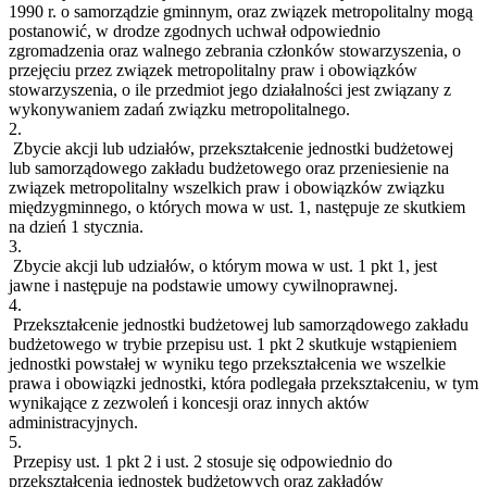
1990 r. o samorządzie gminnym, oraz związek metropolitalny mogą
postanowić, w drodze zgodnych uchwał odpowiednio
zgromadzenia oraz walnego zebrania członków stowarzyszenia, o
przejęciu przez związek metropolitalny praw i obowiązków
stowarzyszenia, o ile przedmiot jego działalności jest związany z
wykonywaniem zadań związku metropolitalnego.
2.
Zbycie akcji lub udziałów, przekształcenie jednostki budżetowej
lub samorządowego zakładu budżetowego oraz przeniesienie na
związek metropolitalny wszelkich praw i obowiązków związku
międzygminnego, o których mowa w ust. 1, następuje ze skutkiem
na dzień 1 stycznia.
3.
Zbycie akcji lub udziałów, o którym mowa w ust. 1 pkt 1, jest
jawne i następuje na podstawie umowy cywilnoprawnej.
4.
Przekształcenie jednostki budżetowej lub samorządowego zakładu
budżetowego w trybie przepisu ust. 1 pkt 2 skutkuje wstąpieniem
jednostki powstałej w wyniku tego przekształcenia we wszelkie
prawa i obowiązki jednostki, która podlegała przekształceniu, w tym
wynikające z zezwoleń i koncesji oraz innych aktów
administracyjnych.
5.
Przepisy ust. 1 pkt 2 i ust. 2 stosuje się odpowiednio do
przekształcenia jednostek budżetowych oraz zakładów