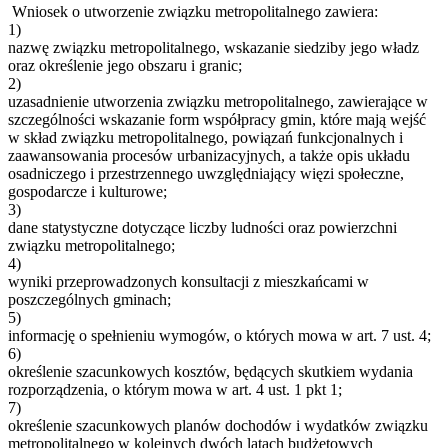
Wniosek o utworzenie związku metropolitalnego zawiera:
1)
nazwę związku metropolitalnego, wskazanie siedziby jego władz
oraz określenie jego obszaru i granic;
2)
uzasadnienie utworzenia związku metropolitalnego, zawierające w
szczególności wskazanie form współpracy gmin, które mają wejść
w skład związku metropolitalnego, powiązań funkcjonalnych i
zaawansowania procesów urbanizacyjnych, a także opis układu
osadniczego i przestrzennego uwzględniający więzi społeczne,
gospodarcze i kulturowe;
3)
dane statystyczne dotyczące liczby ludności oraz powierzchni
związku metropolitalnego;
4)
wyniki przeprowadzonych konsultacji z mieszkańcami w
poszczególnych gminach;
5)
informację o spełnieniu wymogów, o których mowa w art. 7 ust. 4;
6)
określenie szacunkowych kosztów, będących skutkiem wydania
rozporządzenia, o którym mowa w art. 4 ust. 1 pkt 1;
7)
określenie szacunkowych planów dochodów i wydatków związku
metropolitalnego w kolejnych dwóch latach budżetowych