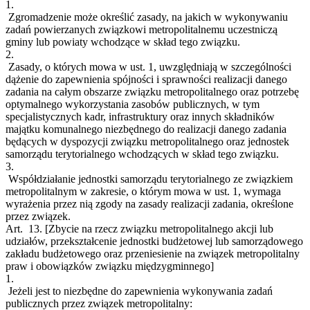
1.
Zgromadzenie może określić zasady, na jakich w wykonywaniu
zadań powierzanych związkowi metropolitalnemu uczestniczą
gminy lub powiaty wchodzące w skład tego związku.
2.
Zasady, o których mowa w ust. 1, uwzględniają w szczególności
dążenie do zapewnienia spójności i sprawności realizacji danego
zadania na całym obszarze związku metropolitalnego oraz potrzebę
optymalnego wykorzystania zasobów publicznych, w tym
specjalistycznych kadr, infrastruktury oraz innych składników
majątku komunalnego niezbędnego do realizacji danego zadania
będących w dyspozycji związku metropolitalnego oraz jednostek
samorządu terytorialnego wchodzących w skład tego związku.
3.
Współdziałanie jednostki samorządu terytorialnego ze związkiem
metropolitalnym w zakresie, o którym mowa w ust. 1, wymaga
wyrażenia przez nią zgody na zasady realizacji zadania, określone
przez związek.
Art. 13.
[Zbycie na rzecz związku metropolitalnego akcji lub
udziałów, przekształcenie jednostki budżetowej lub samorządowego
zakładu budżetowego oraz przeniesienie na związek metropolitalny
praw i obowiązków związku międzygminnego]
1.
Jeżeli jest to niezbędne do zapewnienia wykonywania zadań
publicznych przez związek metropolitalny: