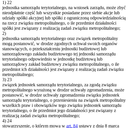
1)
22
jednostka samorządu terytorialnego, na wniosek zarządu, może zbyć
nieodpłatnie część lub wszystkie posiadane przez siebie akcje lub
udziały spółki akcyjnej lub spółki z ograniczoną odpowiedzialnością
na rzecz związku metropolitalnego, o ile przedmiot działalności
spółki jest związany z realizacją zadań związku metropolitalnego;
2)
jednostka samorządu terytorialnego oraz związek metropolitalny
mogą postanowić, w drodze zgodnych uchwał swoich organów
stanowiących, o przekształceniu jednostki budżetowej lub
samorządowego zakładu budżetowego tej jednostki samorządu
terytorialnego odpowiednio w jednostkę budżetową lub
samorządowy zakład budżetowy związku metropolitalnego, o ile
przedmiot ich działalności jest związany z realizacją zadań związku
metropolitalnego;
3)
23
związek jednostek samorządu terytorialnego, za zgodą związku
metropolitalnego wyrażoną w drodze uchwały zgromadzenia, może
postanowić, w drodze uchwały zgromadzenia związku jednostek
samorządu terytorialnego, o przeniesieniu na związek metropolitalny
wszelkich praw i obowiązków tego związku jednostek samorządu
terytorialnego, o ile przedmiot jego działalności jest związany z
realizacją zadań związku metropolitalnego;
4)
24
stowarzyszenie, o którym mowa w
art. 84
ustawy z dnia 8 marca