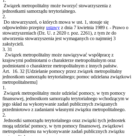
1.
Związek metropolitalny może tworzyć stowarzyszenia z
jednostkami samorządu terytorialnego.
2.
Do stowarzyszeń, o których mowa w ust. 1, stosuje się
odpowiednio przepisy
ustawy
z dnia 7 kwietnia 1989 r. - Prawo o
stowarzyszeniach (Dz. U. z 2020 r. poz. 2261), z tym że do
utworzenia stowarzyszenia jest wymaganych co najmniej 3
założycieli.
3.
31
Związek metropolitalny może nawiązywać współpracę z
krajowymi podmiotami o charakterze metropolitalnym oraz
podmiotami o charakterze metropolitalnym z innych państw.
Art. 16.
32
[Udzielanie pomocy przez związek metropolitalny
jednostkom samorządu terytorialnego; pomoc udzielana związkowi
metropolitalnemu]
1.
Związek metropolitalny może udzielać pomocy, w tym pomocy
finansowej, jednostkom samorządu terytorialnego wchodzącym w
jego skład na wykonywanie zadań publicznych związanych
przedmiotowo z zadaniami własnymi związku metropolitalnego.
2.
Jednostki samorządu terytorialnego oraz związki tych jednostek
mogą udzielać pomocy, w tym pomocy finansowej, związkowi
metropolitalnemu na wykonywanie zadań publicznych związku