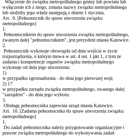
Włączenie do związku metropolitalnego gminy lub powiatu lub
wyłączenie ich z niego, zmiana nazwy związku metropolitalnego
lub siedziby jego władz następują z dniem 1 stycznia.
Art. 9.
[Pełnomocnik do spraw utworzenia związku
metropolitalnego]
1.
Pełnomocnikiem do spraw utworzenia związku metropolitalnego,
zwanym dalej "pełnomocnikiem", jest prezydent miasta Katowice.
2.
Pełnomocnik wykonuje obowiązki od dnia wejścia w życie
rozporządzenia, o którym mowa w art. 4 ust. 1 pkt 1, z tym że
zadania i kompetencje organów związku metropolitalnego
wykonuje od dnia jego utworzenia:
1)
w przypadku zgromadzenia - do dnia jego pierwszej sesji;
2)
17
w przypadku zarządu związku metropolitalnego, zwanego dalej
"zarządem" - do dnia jego wyboru.
3.
Obsługę pełnomocnika zapewnia urząd miasta Katowice.
Art. 10.
[Zadania pełnomocnika do spraw utworzenia związku
metropolitalnego]
1.
Do zadań pełnomocnika należy przygotowanie organizacyjne i
prawne związku metropolitalnego do wykonywania zadań