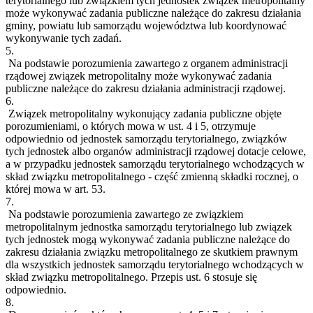
terytorialnego lub związkiem tych jednostek związek metropolitalny
może wykonywać zadania publiczne należące do zakresu działania
gminy, powiatu lub samorządu województwa lub koordynować
wykonywanie tych zadań.
5.
Na podstawie porozumienia zawartego z organem administracji
rządowej związek metropolitalny może wykonywać zadania
publiczne należące do zakresu działania administracji rządowej.
6.
Związek metropolitalny wykonujący zadania publiczne objęte
porozumieniami, o których mowa w ust. 4 i 5, otrzymuje
odpowiednio od jednostek samorządu terytorialnego, związków
tych jednostek albo organów administracji rządowej dotacje celowe,
a w przypadku jednostek samorządu terytorialnego wchodzących w
skład związku metropolitalnego - część zmienną składki rocznej, o
której mowa w art. 53.
7.
Na podstawie porozumienia zawartego ze związkiem
metropolitalnym jednostka samorządu terytorialnego lub związek
tych jednostek mogą wykonywać zadania publiczne należące do
zakresu działania związku metropolitalnego ze skutkiem prawnym
dla wszystkich jednostek samorządu terytorialnego wchodzących w
skład związku metropolitalnego. Przepis ust. 6 stosuje się
odpowiednio.
8.