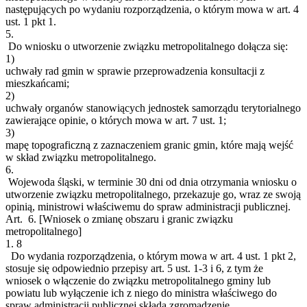
następujących po wydaniu rozporządzenia, o którym mowa w art. 4
ust. 1 pkt 1.
5.
Do wniosku o utworzenie związku metropolitalnego dołącza się:
1)
uchwały rad gmin w sprawie przeprowadzenia konsultacji z
mieszkańcami;
2)
uchwały organów stanowiących jednostek samorządu terytorialnego
zawierające opinie, o których mowa w art. 7 ust. 1;
3)
mapę topograficzną z zaznaczeniem granic gmin, które mają wejść
w skład związku metropolitalnego.
6.
Wojewoda śląski, w terminie 30 dni od dnia otrzymania wniosku o
utworzenie związku metropolitalnego, przekazuje go, wraz ze swoją
opinią, ministrowi właściwemu do spraw administracji publicznej.
Art. 6.
[Wniosek o zmianę obszaru i granic związku
metropolitalnego]
1.
8
Do wydania rozporządzenia, o którym mowa w art. 4 ust. 1 pkt 2,
stosuje się odpowiednio przepisy art. 5 ust. 1-3 i 6, z tym że
wniosek o włączenie do związku metropolitalnego gminy lub
powiatu lub wyłączenie ich z niego do ministra właściwego do
spraw administracji publicznej składa zgromadzenie.