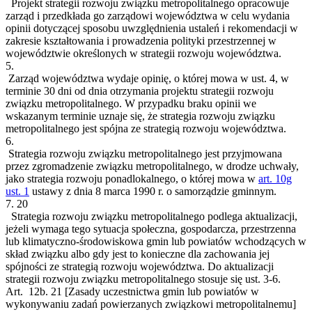
Projekt strategii rozwoju związku metropolitalnego opracowuje
zarząd i przedkłada go zarządowi województwa w celu wydania
opinii dotyczącej sposobu uwzględnienia ustaleń i rekomendacji w
zakresie kształtowania i prowadzenia polityki przestrzennej w
województwie określonych w strategii rozwoju województwa.
5.
Zarząd województwa wydaje opinię, o której mowa w ust. 4, w
terminie 30 dni od dnia otrzymania projektu strategii rozwoju
związku metropolitalnego. W przypadku braku opinii we
wskazanym terminie uznaje się, że strategia rozwoju związku
metropolitalnego jest spójna ze strategią rozwoju województwa.
6.
Strategia rozwoju związku metropolitalnego jest przyjmowana
przez zgromadzenie związku metropolitalnego, w drodze uchwały,
jako strategia rozwoju ponadlokalnego, o której mowa w
art. 10g
ust. 1
ustawy z dnia 8 marca 1990 r. o samorządzie gminnym.
7.
20
Strategia rozwoju związku metropolitalnego podlega aktualizacji,
jeżeli wymaga tego sytuacja społeczna, gospodarcza, przestrzenna
lub klimatyczno-środowiskowa gmin lub powiatów wchodzących w
skład związku albo gdy jest to konieczne dla zachowania jej
spójności ze strategią rozwoju województwa. Do aktualizacji
strategii rozwoju związku metropolitalnego stosuje się ust. 3-6.
Art. 12b.
21
[Zasady uczestnictwa gmin lub powiatów w
wykonywaniu zadań powierzanych związkowi metropolitalnemu]