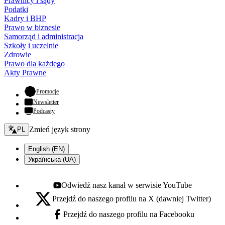
Prawnicy i sądy
Podatki
Kadry i BHP
Prawo w biznesie
Samorząd i administracja
Szkoły i uczelnie
Zdrowie
Prawo dla każdego
Akty Prawne
- otwiera się w nowej karcie
Promocje
Newsletter
Podcasty
Zmień język - bieżący:
Zmień język strony
PL
English (EN)
Українська (UA)
Odwiedź nasz kanał w serwisie YouTube
Youtube - otwiera się w nowej karcie
Przejdź do naszego profilu na X (dawniej Twitter)
X - otwiera się w nowej karcie
Przejdź do naszego profilu na Facebooku
Facebook - otwiera się w nowej karcie