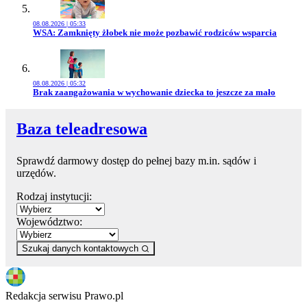
08.08.2026 | 05:33
Przejdź do artykułu:
WSA: Zamknięty żłobek nie może pozbawić rodziców wsparcia
08.08.2026 | 05:32
Przejdź do artykułu:
Brak zaangażowania w wychowanie dziecka to jeszcze za mało
Baza teleadresowa
Sprawdź darmowy dostęp do pełnej bazy m.in. sądów i
urzędów.
Rodzaj instytucji:
Województwo:
Szukaj danych kontaktowych
Redakcja serwisu Prawo.pl