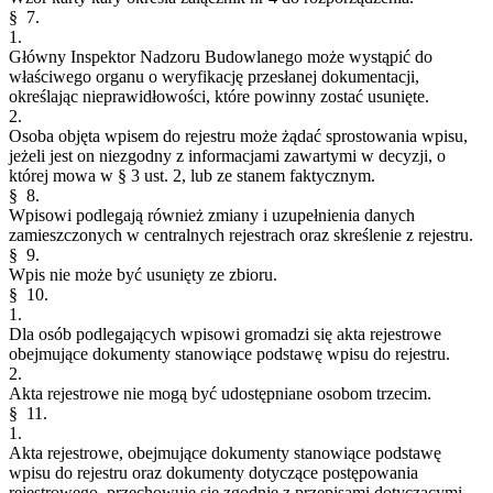
§ 7.
1.
Główny Inspektor Nadzoru Budowlanego może wystąpić do
właściwego organu o weryfikację przesłanej dokumentacji,
określając nieprawidłowości, które powinny zostać usunięte.
2.
Osoba objęta wpisem do rejestru może żądać sprostowania wpisu,
jeżeli jest on niezgodny z informacjami zawartymi w decyzji, o
której mowa w § 3 ust. 2, lub ze stanem faktycznym.
§ 8.
Wpisowi podlegają również zmiany i uzupełnienia danych
zamieszczonych w centralnych rejestrach oraz skreślenie z rejestru.
§ 9.
Wpis nie może być usunięty ze zbioru.
§ 10.
1.
Dla osób podlegających wpisowi gromadzi się akta rejestrowe
obejmujące dokumenty stanowiące podstawę wpisu do rejestru.
2.
Akta rejestrowe nie mogą być udostępniane osobom trzecim.
§ 11.
1.
Akta rejestrowe, obejmujące dokumenty stanowiące podstawę
wpisu do rejestru oraz dokumenty dotyczące postępowania
rejestrowego, przechowuje się zgodnie z przepisami dotyczącymi