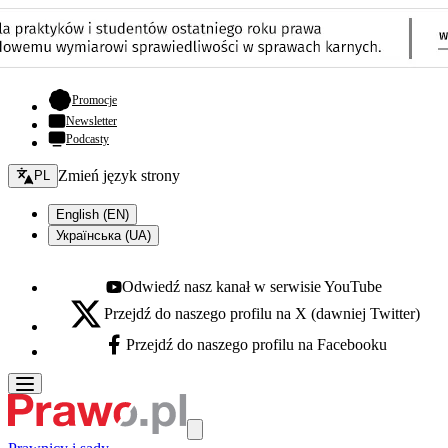
- otwiera się w nowej karcie
Promocje
Newsletter
Podcasty
Zmień język - bieżący:
Zmień język strony
PL
English (EN)
Українська (UA)
Odwiedź nasz kanał w serwisie YouTube
Youtube - otwiera się w nowej karcie
Przejdź do naszego profilu na X (dawniej Twitter)
X - otwiera się w nowej karcie
Przejdź do naszego profilu na Facebooku
Facebook - otwiera się w nowej karcie