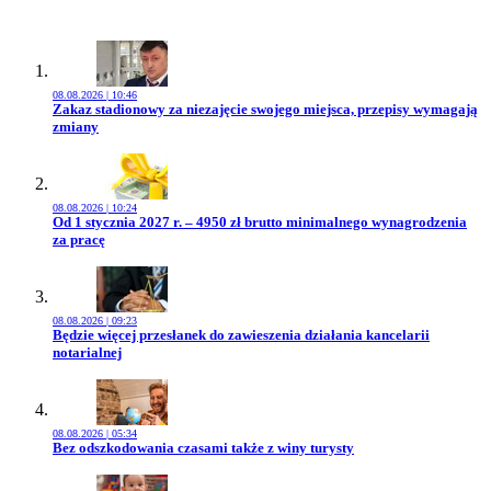
08.08.2026 | 10:46
Przejdź do artykułu:
Zakaz stadionowy za niezajęcie swojego miejsca, przepisy wymagają
zmiany
08.08.2026 | 10:24
Przejdź do artykułu:
Od 1 stycznia 2027 r. – 4950 zł brutto minimalnego wynagrodzenia
za pracę
08.08.2026 | 09:23
Przejdź do artykułu:
Będzie więcej przesłanek do zawieszenia działania kancelarii
notarialnej
08.08.2026 | 05:34
Przejdź do artykułu:
Bez odszkodowania czasami także z winy turysty