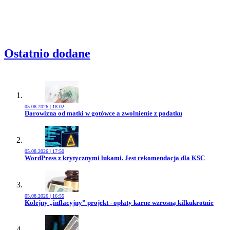
Ostatnio dodane
05.08.2026 | 18:02
Przejdź do artykułu:
Darowizna od matki w gotówce a zwolnienie z podatku
05.08.2026 | 17:50
Przejdź do artykułu:
WordPress z krytycznymi lukami. Jest rekomendacja dla KSC
05.08.2026 | 16:55
Przejdź do artykułu:
Kolejny „inflacyjny” projekt - opłaty karne wzrosną kilkukrotnie