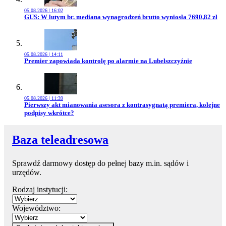
05.08.2026 | 16:02
Przejdź do artykułu:
GUS: W lutym br. mediana wynagrodzeń brutto wyniosła 7690,82 zł
05.08.2026 | 14:11
Przejdź do artykułu:
Premier zapowiada kontrolę po alarmie na Lubelszczyźnie
05.08.2026 | 11:39
Przejdź do artykułu:
Pierwszy akt mianowania asesora z kontrasygnatą premiera, kolejne
podpisy wkrótce?
Baza teleadresowa
Sprawdź darmowy dostęp do pełnej bazy m.in. sądów i
urzędów.
Rodzaj instytucji:
Województwo: