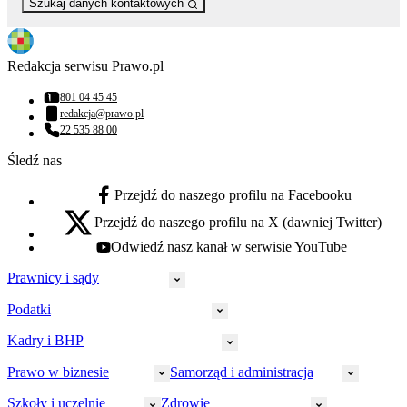
Szukaj danych kontaktowych
Redakcja serwisu Prawo.pl
801 04 45 45
Numer telefonu:
redakcja@prawo.pl
Adres email:
22 535 88 00
Numer telefonu:
Śledź nas
Przejdź do naszego profilu na Facebooku
facebook - otwiera się w nowej karcie
Przejdź do naszego profilu na X (dawniej Twitter)
x - otwiera się w nowej karcie
Odwiedź nasz kanał w serwisie YouTube
youtube - otwiera się w nowej karcie
Prawnicy i sądy
Podatki
Wymiar sprawiedliwości
Prawnicy
Kadry i BHP
PIT
Prokuratura
CIT
Prawo w biznesie
Samorząd i administracja
Policja
Prawo pracy
VAT
Rynek
HR
Szkoły i uczelnie
Zdrowie
Akcyza
Strefa aplikanta