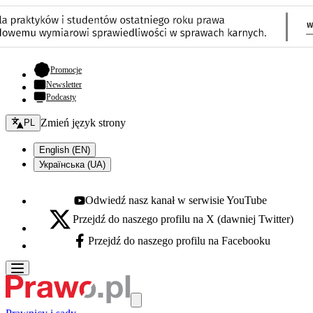
- otwiera się w nowej karcie
Promocje
Newsletter
Podcasty
Zmień język - bieżący:
Zmień język strony
PL
English (EN)
Українська (UA)
Odwiedź nasz kanał w serwisie YouTube
Youtube - otwiera się w nowej karcie
Przejdź do naszego profilu na X (dawniej Twitter)
X - otwiera się w nowej karcie
Przejdź do naszego profilu na Facebooku
Facebook - otwiera się w nowej karcie