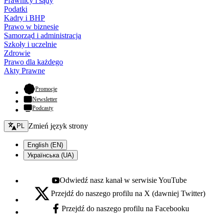
Prawnicy i sądy
Podatki
Kadry i BHP
Prawo w biznesie
Samorząd i administracja
Szkoły i uczelnie
Zdrowie
Prawo dla każdego
Akty Prawne
- otwiera się w nowej karcie
Promocje
Newsletter
Podcasty
Zmień język - bieżący:
Zmień język strony
PL
English (EN)
Українська (UA)
Odwiedź nasz kanał w serwisie YouTube
Youtube - otwiera się w nowej karcie
Przejdź do naszego profilu na X (dawniej Twitter)
X - otwiera się w nowej karcie
Przejdź do naszego profilu na Facebooku
Facebook - otwiera się w nowej karcie