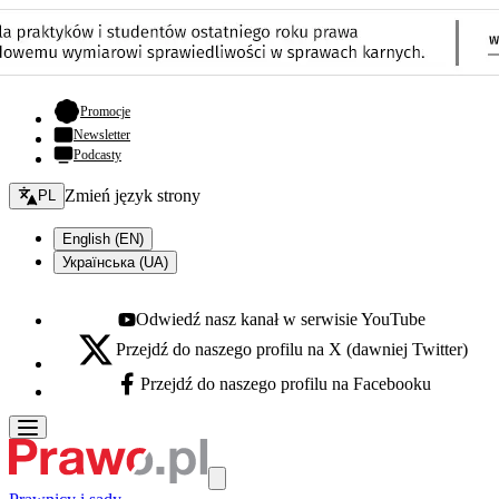
- otwiera się w nowej karcie
Promocje
Newsletter
Podcasty
Zmień język - bieżący:
Zmień język strony
PL
English (EN)
Українська (UA)
Odwiedź nasz kanał w serwisie YouTube
Youtube - otwiera się w nowej karcie
Przejdź do naszego profilu na X (dawniej Twitter)
X - otwiera się w nowej karcie
Przejdź do naszego profilu na Facebooku
Facebook - otwiera się w nowej karcie