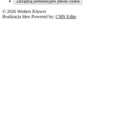
Zarządzaj preferencjami plików cookie
Franczyza
Nowe technologie
© 2026 Wolters Kluwer
Prawo autorskie
Realizacja Ideo Powered by:
CMS Edito