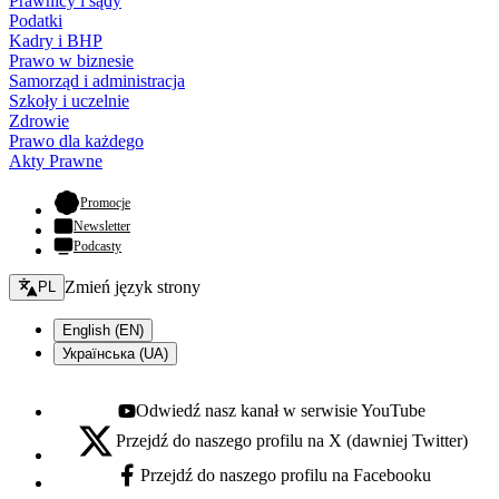
Prawnicy i sądy
Podatki
Kadry i BHP
Prawo w biznesie
Samorząd i administracja
Szkoły i uczelnie
Zdrowie
Prawo dla każdego
Akty Prawne
- otwiera się w nowej karcie
Promocje
Newsletter
Podcasty
Zmień język - bieżący:
Zmień język strony
PL
English (EN)
Українська (UA)
Odwiedź nasz kanał w serwisie YouTube
Youtube - otwiera się w nowej karcie
Przejdź do naszego profilu na X (dawniej Twitter)
X - otwiera się w nowej karcie
Przejdź do naszego profilu na Facebooku
Facebook - otwiera się w nowej karcie