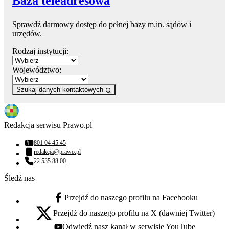
Baza teleadresowa
Sprawdź darmowy dostęp do pełnej bazy m.in. sądów i
urzędów.
Rodzaj instytucji:
Województwo:
Szukaj danych kontaktowych
Redakcja serwisu Prawo.pl
801 04 45 45
Numer telefonu:
redakcja@prawo.pl
Adres email:
22 535 88 00
Numer telefonu:
Śledź nas
Przejdź do naszego profilu na Facebooku
facebook - otwiera się w nowej karcie
Przejdź do naszego profilu na X (dawniej Twitter)
x - otwiera się w nowej karcie
Odwiedź nasz kanał w serwisie YouTube