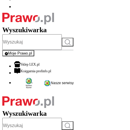
Wyszukiwarka
Szukaj
Moje Prawo.pl
- rejestracja i logowanie do serwisu
otwiera się w nowej karcie
Sklep LEX.pl
otwiera się w nowej karcie
Księgarnia profinfo.pl
Nasze serwisy
Wyszukiwarka
Szukaj