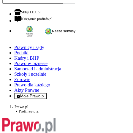
otwiera się w nowej karcie
Sklep LEX.pl
otwiera się w nowej karcie
Księgarnia profinfo.pl
Nasze serwisy
Prawnicy i sądy
Podatki
Kadry i BHP
Prawo w biznesie
Samorząd i administracja
Szkoły i uczelnie
Zdrowie
Prawo dla każdego
Akty Prawne
Moje Prawo.pl
- rejestracja i logowanie do serwisu
Prawo.pl
Profil autora