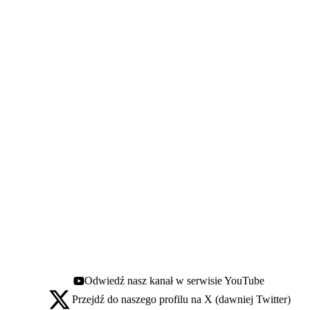
Odwiedź nasz kanał w serwisie YouTube
Youtube - otwiera się w nowej karcie
Przejdź do naszego profilu na X (dawniej Twitter)
X - otwiera się w nowej karcie