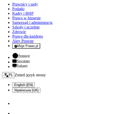
Prawnicy i sądy
Podatki
Kadry i BHP
Prawo w biznesie
Samorząd i administracja
Szkoły i uczelnie
Zdrowie
Prawo dla każdego
Akty Prawne
Moje Prawo.pl
- rejestracja i logowanie do serwisu
- otwiera się w nowej karcie
Promocje
Newsletter
Podcasty
Zmień język - bieżący:
Zmień język strony
PL
English (EN)
Українська (UA)