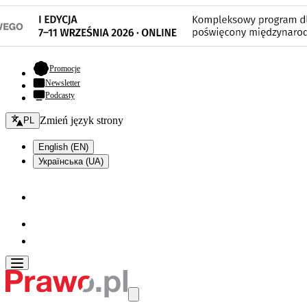
- otwiera się w nowej karcie
Promocje
Newsletter
Podcasty
Zmień język - bieżący:
Zmień język strony
PL
English (EN)
Українська (UA)