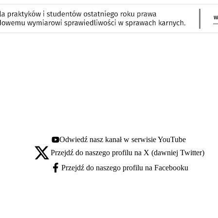
Odwiedź nasz kanał w serwisie YouTube
Youtube - otwiera się w nowej karcie
Przejdź do naszego profilu na X (dawniej Twitter)
X - otwiera się w nowej karcie
Przejdź do naszego profilu na Facebooku
Facebook - otwiera się w nowej karcie