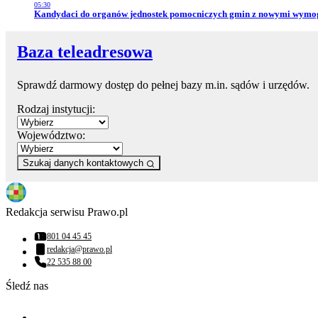
05:30
Przejdź do artykułu:
Kandydaci do organów jednostek pomocniczych gmin z nowymi wym
Baza teleadresowa
Sprawdź darmowy dostęp do pełnej bazy m.in. sądów i urzędów.
Rodzaj instytucji:
Województwo:
Szukaj danych kontaktowych
Redakcja serwisu Prawo.pl
801 04 45 45
Numer telefonu:
redakcja@prawo.pl
Adres email:
22 535 88 00
Numer telefonu:
Śledź nas