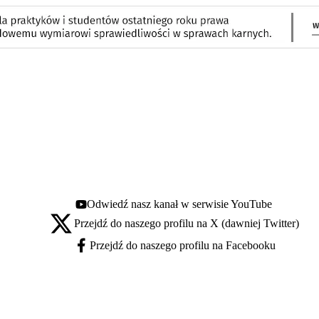
Odwiedź nasz kanał w serwisie YouTube
Youtube - otwiera się w nowej karcie
Przejdź do naszego profilu na X (dawniej Twitter)
X - otwiera się w nowej karcie
Przejdź do naszego profilu na Facebooku
Facebook - otwiera się w nowej karcie