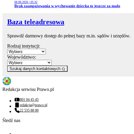
08.08.2026 | 05:32
Przejdź do artykułu:
Brak zaangażowania w wychowanie dziecka to jeszcze za mało
Baza teleadresowa
Sprawdź darmowy dostęp do pełnej bazy m.in. sądów i urzędów.
Rodzaj instytucji:
Województwo:
Szukaj danych kontaktowych
Redakcja serwisu Prawo.pl
801 04 45 45
Numer telefonu:
redakcja@prawo.pl
Adres email:
22 535 88 00
Numer telefonu:
Śledź nas