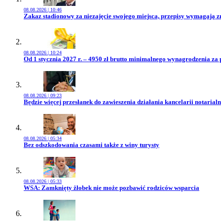
08.08.2026 | 10:46
Przejdź do artykułu:
Zakaz stadionowy za niezajęcie swojego miejsca, przepisy wymagają 
08.08.2026 | 10:24
Przejdź do artykułu:
Od 1 stycznia 2027 r. – 4950 zł brutto minimalnego wynagrodzenia za 
08.08.2026 | 09:23
Przejdź do artykułu:
Będzie więcej przesłanek do zawieszenia działania kancelarii notarialn
08.08.2026 | 05:34
Przejdź do artykułu:
Bez odszkodowania czasami także z winy turysty
08.08.2026 | 05:33
Przejdź do artykułu:
WSA: Zamknięty żłobek nie może pozbawić rodziców wsparcia