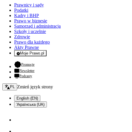
Prawnicy i sądy
Podatki
Kadry i BHP
Prawo w biznesie
Samorząd i administracja
Szkoły i uczelnie
Zdrowie
Prawo dla każdego
Akty Prawne
Moje Prawo.pl
- rejestracja i logowanie do serwisu
- otwiera się w nowej karcie
Promocje
Newsletter
Podcasty
Zmień język - bieżący:
Zmień język strony
PL
English (EN)
Українська (UA)