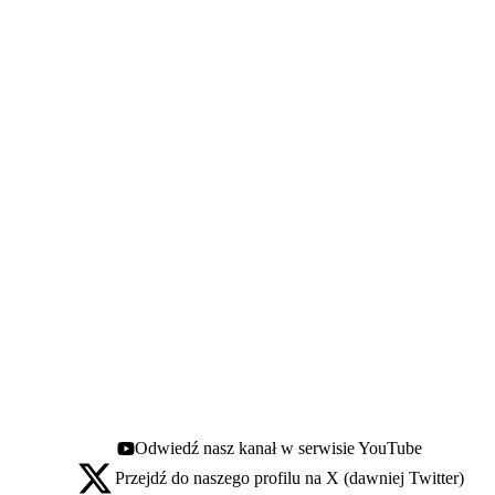
Odwiedź nasz kanał w serwisie YouTube
Youtube - otwiera się w nowej karcie
Przejdź do naszego profilu na X (dawniej Twitter)
X - otwiera się w nowej karcie