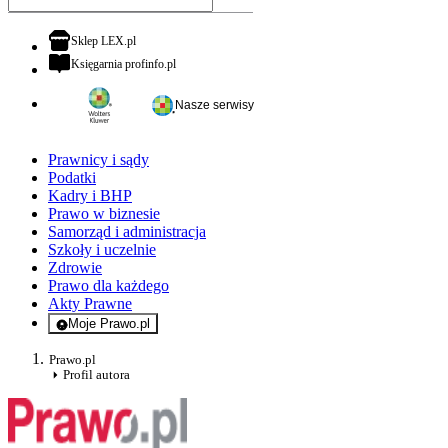
otwiera się w nowej karcie
Sklep LEX.pl
otwiera się w nowej karcie
Księgarnia profinfo.pl
Nasze serwisy
Prawnicy i sądy
Podatki
Kadry i BHP
Prawo w biznesie
Samorząd i administracja
Szkoły i uczelnie
Zdrowie
Prawo dla każdego
Akty Prawne
Moje Prawo.pl
- rejestracja i logowanie do serwisu
Prawo.pl
Profil autora