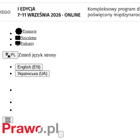
- otwiera się w nowej karcie
Promocje
Newsletter
Podcasty
Zmień język - bieżący:
Zmień język strony
PL
English (EN)
Українська (UA)