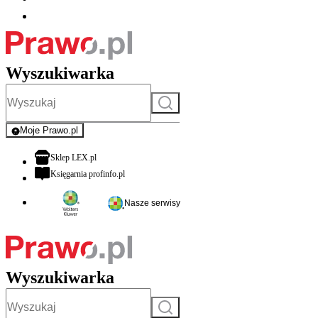
Wyszukiwarka
Szukaj
Moje Prawo.pl
- rejestracja i logowanie do serwisu
otwiera się w nowej karcie
Sklep LEX.pl
otwiera się w nowej karcie
Księgarnia profinfo.pl
Nasze serwisy
Wyszukiwarka
Szukaj