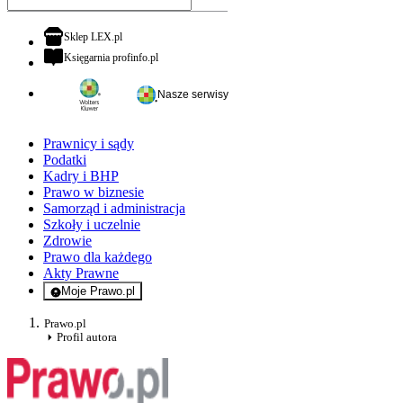
otwiera się w nowej karcie
Sklep LEX.pl
otwiera się w nowej karcie
Księgarnia profinfo.pl
Nasze serwisy
Prawnicy i sądy
Podatki
Kadry i BHP
Prawo w biznesie
Samorząd i administracja
Szkoły i uczelnie
Zdrowie
Prawo dla każdego
Akty Prawne
Moje Prawo.pl
- rejestracja i logowanie do serwisu
Prawo.pl
Profil autora