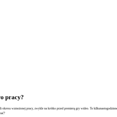
wo pracy?
i okresu wzmożonej pracy, zwykle na krótko przed premierą gry wideo. To kilkunastogodzinn
hać?