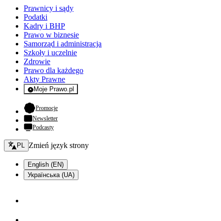
Prawnicy i sądy
Podatki
Kadry i BHP
Prawo w biznesie
Samorząd i administracja
Szkoły i uczelnie
Zdrowie
Prawo dla każdego
Akty Prawne
Moje Prawo.pl
- rejestracja i logowanie do serwisu
- otwiera się w nowej karcie
Promocje
Newsletter
Podcasty
Zmień język - bieżący:
Zmień język strony
PL
English (EN)
Українська (UA)