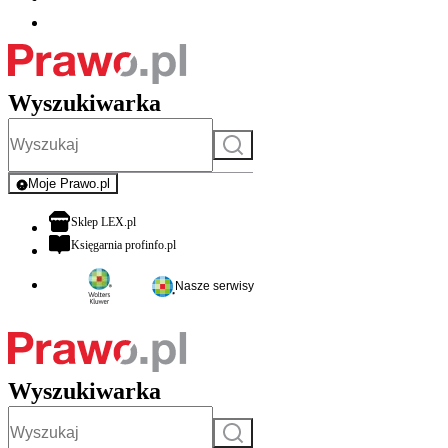
Wyszukiwarka
Szukaj
Moje Prawo.pl
- rejestracja i logowanie do serwisu
otwiera się w nowej karcie
Sklep LEX.pl
otwiera się w nowej karcie
Księgarnia profinfo.pl
Nasze serwisy
Wyszukiwarka
Szukaj