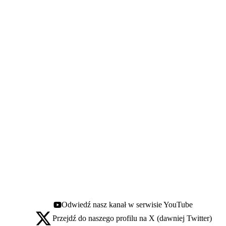
Odwiedź nasz kanał w serwisie YouTube
Youtube - otwiera się w nowej karcie
Przejdź do naszego profilu na X (dawniej Twitter)
X - otwiera się w nowej karcie