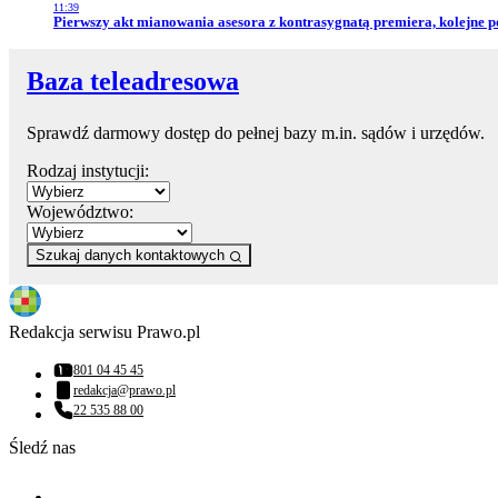
11:39
Przejdź do artykułu:
Pierwszy akt mianowania asesora z kontrasygnatą premiera, kolejne 
Baza teleadresowa
Sprawdź darmowy dostęp do pełnej bazy m.in. sądów i urzędów.
Rodzaj instytucji:
Województwo:
Szukaj danych kontaktowych
Redakcja serwisu Prawo.pl
801 04 45 45
Numer telefonu:
redakcja@prawo.pl
Adres email:
22 535 88 00
Numer telefonu:
Śledź nas