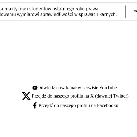
Odwiedź nasz kanał w serwisie YouTube
Youtube - otwiera się w nowej karcie
Przejdź do naszego profilu na X (dawniej Twitter)
X - otwiera się w nowej karcie
Przejdź do naszego profilu na Facebooku
Facebook - otwiera się w nowej karcie