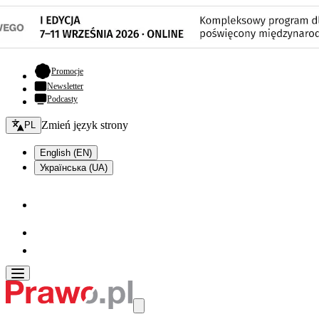
- otwiera się w nowej karcie
Promocje
Newsletter
Podcasty
Zmień język - bieżący:
Zmień język strony
PL
English (EN)
Українська (UA)