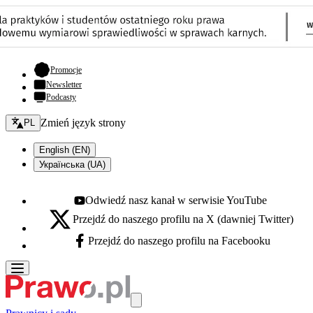
- otwiera się w nowej karcie
Promocje
Newsletter
Podcasty
Zmień język - bieżący:
Zmień język strony
PL
English (EN)
Українська (UA)
Odwiedź nasz kanał w serwisie YouTube
Youtube - otwiera się w nowej karcie
Przejdź do naszego profilu na X (dawniej Twitter)
X - otwiera się w nowej karcie
Przejdź do naszego profilu na Facebooku
Facebook - otwiera się w nowej karcie