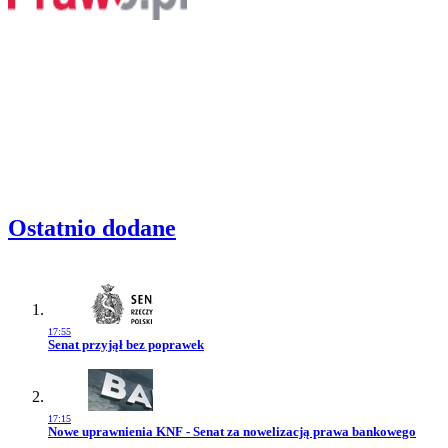
Ostatnio dodane
17:55
Przejdź do artykułu:
Senat przyjął bez poprawek
17:15
Przejdź do artykułu:
Nowe uprawnienia KNF - Senat za nowelizacją prawa bankowego