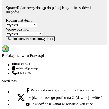
Sprawdź darmowy dostęp do pełnej bazy m.in. sądów i
urzędów.
Rodzaj instytucji:
Województwo:
Szukaj danych kontaktowych
Redakcja serwisu Prawo.pl
801 04 45 45
Numer telefonu:
redakcja@prawo.pl
Adres email:
22 535 88 00
Numer telefonu:
Śledź nas
Przejdź do naszego profilu na Facebooku
facebook - otwiera się w nowej karcie
Przejdź do naszego profilu na X (dawniej Twitter)
x - otwiera się w nowej karcie
Odwiedź nasz kanał w serwisie YouTube
youtube - otwiera się w nowej karcie