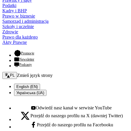
Prawnicy i sądy
Podatki
Kadry i BHP
Prawo w biznesie
Samorząd i administracja
Szkoły i uczelnie
Zdrowie
Prawo dla każdego
Akty Prawne
- otwiera się w nowej karcie
Promocje
Newsletter
Podcasty
Zmień język - bieżący:
Zmień język strony
PL
English (EN)
Українська (UA)
Odwiedź nasz kanał w serwisie YouTube
Youtube - otwiera się w nowej karcie
Przejdź do naszego profilu na X (dawniej Twitter)
X - otwiera się w nowej karcie
Przejdź do naszego profilu na Facebooku
Facebook - otwiera się w nowej karcie