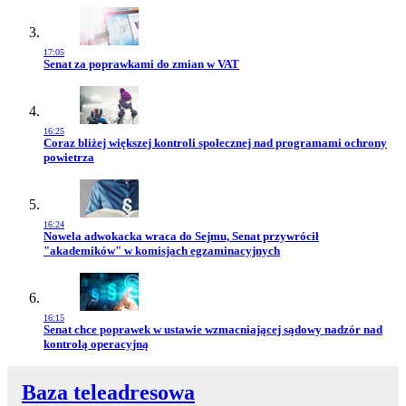
17:05
Przejdź do artykułu:
Senat za poprawkami do zmian w VAT
16:25
Przejdź do artykułu:
Coraz bliżej większej kontroli społecznej nad programami ochrony
powietrza
16:24
Przejdź do artykułu:
Nowela adwokacka wraca do Sejmu, Senat przywrócił
"akademików" w komisjach egzaminacyjnych
16:15
Przejdź do artykułu:
Senat chce poprawek w ustawie wzmacniającej sądowy nadzór nad
kontrolą operacyjną
Baza teleadresowa