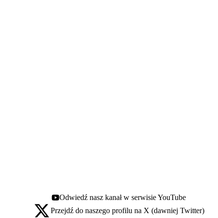
Odwiedź nasz kanał w serwisie YouTube
Youtube - otwiera się w nowej karcie
Przejdź do naszego profilu na X (dawniej Twitter)
X - otwiera się w nowej karcie