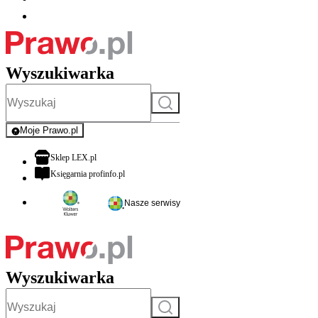
Wyszukiwarka
Szukaj
Moje Prawo.pl
- rejestracja i logowanie do serwisu
otwiera się w nowej karcie
Sklep LEX.pl
otwiera się w nowej karcie
Księgarnia profinfo.pl
Nasze serwisy
Wyszukiwarka
Szukaj