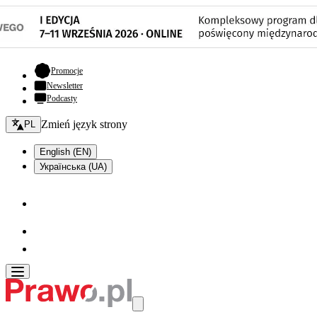
- otwiera się w nowej karcie
Promocje
Newsletter
Podcasty
Zmień język - bieżący:
Zmień język strony
PL
English (EN)
Українська (UA)