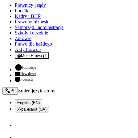
Prawnicy i sądy
Podatki
Kadry i BHP
Prawo w biznesie
Samorząd i administracja
Szkoły i uczelnie
Zdrowie
Prawo dla każdego
Akty Prawne
Moje Prawo.pl
- rejestracja i logowanie do serwisu
- otwiera się w nowej karcie
Promocje
Newsletter
Podcasty
Zmień język - bieżący:
Zmień język strony
PL
English (EN)
Українська (UA)