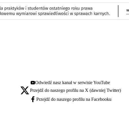
Odwiedź nasz kanał w serwisie YouTube
Youtube - otwiera się w nowej karcie
Przejdź do naszego profilu na X (dawniej Twitter)
X - otwiera się w nowej karcie
Przejdź do naszego profilu na Facebooku
Facebook - otwiera się w nowej karcie