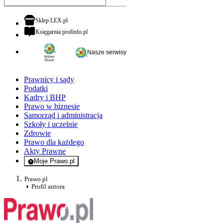
otwiera się w nowej karcie
Sklep LEX.pl
otwiera się w nowej karcie
Księgarnia profinfo.pl
Nasze serwisy
Prawnicy i sądy
Podatki
Kadry i BHP
Prawo w biznesie
Samorząd i administracja
Szkoły i uczelnie
Zdrowie
Prawo dla każdego
Akty Prawne
Moje Prawo.pl
- rejestracja i logowanie do serwisu
Prawo.pl
Profil autora