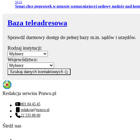
16:15
Przejdź do artykułu:
Senat chce poprawek w ustawie wzmacniającej sądowy nadzór nad kon
Baza teleadresowa
Sprawdź darmowy dostęp do pełnej bazy m.in. sądów i urzędów.
Rodzaj instytucji:
Województwo:
Szukaj danych kontaktowych
Redakcja serwisu Prawo.pl
801 04 45 45
Numer telefonu:
redakcja@prawo.pl
Adres email:
22 535 88 00
Numer telefonu:
Śledź nas