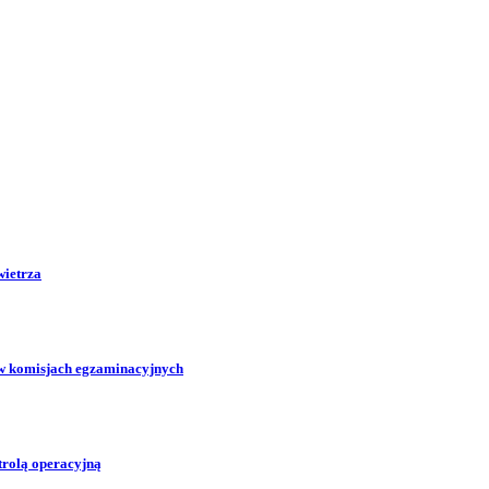
wietrza
w komisjach egzaminacyjnych
trolą operacyjną