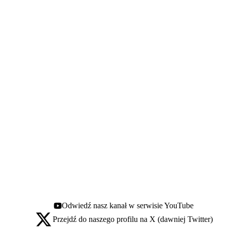
Odwiedź nasz kanał w serwisie YouTube
Youtube - otwiera się w nowej karcie
Przejdź do naszego profilu na X (dawniej Twitter)
X - otwiera się w nowej karcie