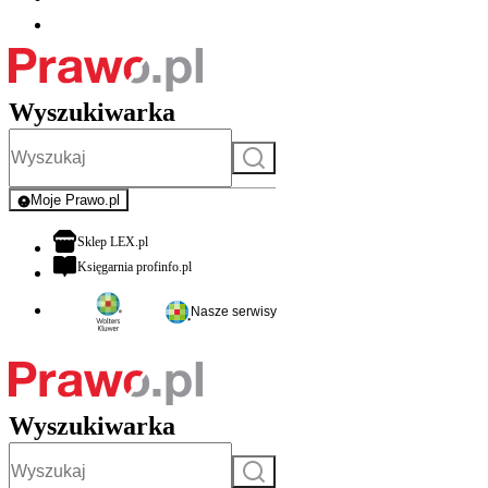
Wyszukiwarka
Szukaj
Moje Prawo.pl
- rejestracja i logowanie do serwisu
otwiera się w nowej karcie
Sklep LEX.pl
otwiera się w nowej karcie
Księgarnia profinfo.pl
Nasze serwisy
Wyszukiwarka
Szukaj