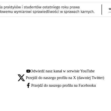
Odwiedź nasz kanał w serwisie YouTube
Youtube - otwiera się w nowej karcie
Przejdź do naszego profilu na X (dawniej Twitter)
X - otwiera się w nowej karcie
Przejdź do naszego profilu na Facebooku
Facebook - otwiera się w nowej karcie