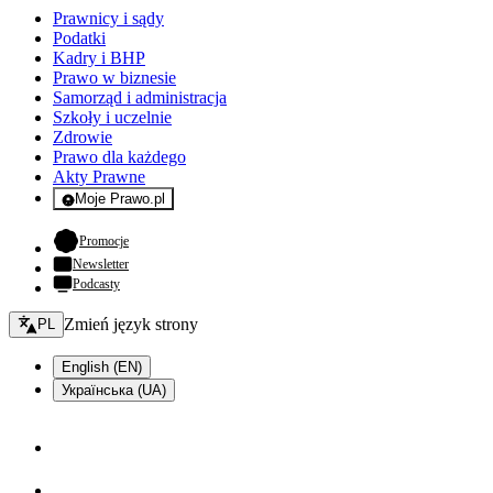
Prawnicy i sądy
Podatki
Kadry i BHP
Prawo w biznesie
Samorząd i administracja
Szkoły i uczelnie
Zdrowie
Prawo dla każdego
Akty Prawne
Moje Prawo.pl
- rejestracja i logowanie do serwisu
- otwiera się w nowej karcie
Promocje
Newsletter
Podcasty
Zmień język - bieżący:
Zmień język strony
PL
English (EN)
Українська (UA)