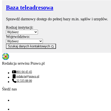
Baza teleadresowa
Sprawdź darmowy dostęp do pełnej bazy m.in. sądów i urzędów.
Rodzaj instytucji:
Województwo:
Szukaj danych kontaktowych
Redakcja serwisu Prawo.pl
801 04 45 45
Numer telefonu:
redakcja@prawo.pl
Adres email:
22 535 88 00
Numer telefonu:
Śledź nas