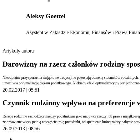
Aleksy Goettel
Asystent w Zakładzie Ekonomii, Finansów i Prawa Fin
Artykuły autora
Darowizny na rzecz członków rodziny spo
Nieodpłatne przysporzenia majątkowe tradycyjnie pozostają domeną stosunków rodzinnych. Jednakże ustanowienie darowizny nawet na rzecz członka rodziny - nie pozostaje faktem obojętnym z pun
umożliwia optymalizację ciężaru podatkowego. Niekiedy efekt optymalizacyjny jest jednozna
20.02.2017 | 05:51
Czynnik rodzinny wpływa na preferencje 
Relacje rodzinne zachodzące między podatnikiem jako nabywcą rzeczy lub prawa majątkowego a osobami, od których (lub po których) owo nabycie następuje wykazują daleko idące oddziaływanie w zakresie ulg i zwolnień podatkowych. W pewnym uproszczeniu można przyjąć,
że omawiane
26.09.2013 | 08:56