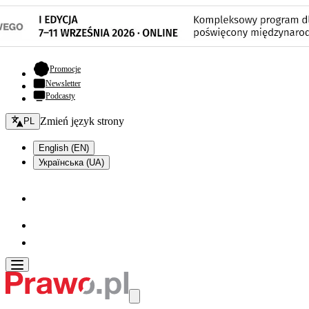
- otwiera się w nowej karcie
Promocje
Newsletter
Podcasty
Zmień język - bieżący:
Zmień język strony
PL
English (EN)
Українська (UA)