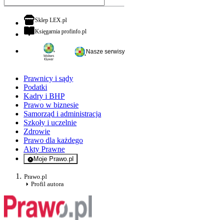
otwiera się w nowej karcie
Sklep LEX.pl
otwiera się w nowej karcie
Księgarnia profinfo.pl
Nasze serwisy
Prawnicy i sądy
Podatki
Kadry i BHP
Prawo w biznesie
Samorząd i administracja
Szkoły i uczelnie
Zdrowie
Prawo dla każdego
Akty Prawne
Moje Prawo.pl
- rejestracja i logowanie do serwisu
Prawo.pl
Profil autora