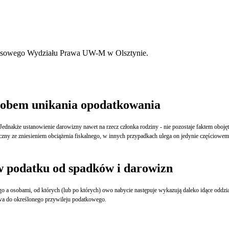
ansowego Wydziału Prawa UW-M w Olsztynie.
sobem unikania opodatkowania
ktu widzenia obowiązku podatkowego. Rodzinny charakter takich operacji
czny ze zniesieniem obciążenia fiskalnego, w innych przypadkach ulega on jedynie częściowem
w podatku od spadków i darowizn
 więzy pełnią najczęściej rolę przesłanki, od spełnienia której zależy nabycie prawa do określonego przywileju podatkowego.