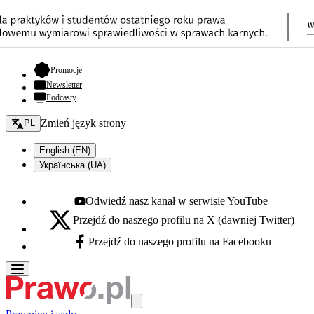
- otwiera się w nowej karcie
Promocje
Newsletter
Podcasty
Zmień język - bieżący:
Zmień język strony
PL
English (EN)
Українська (UA)
Odwiedź nasz kanał w serwisie YouTube
Youtube - otwiera się w nowej karcie
Przejdź do naszego profilu na X (dawniej Twitter)
X - otwiera się w nowej karcie
Przejdź do naszego profilu na Facebooku
Facebook - otwiera się w nowej karcie