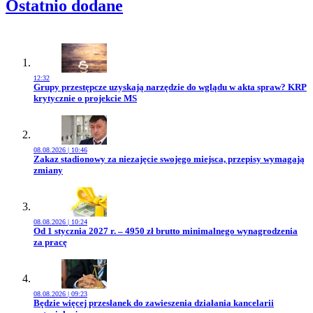
Ostatnio dodane
12:32
Przejdź do artykułu:
Grupy przestępcze uzyskają narzędzie do wglądu w akta spraw? KRP
krytycznie o projekcie MS
08.08.2026 | 10:46
Przejdź do artykułu:
Zakaz stadionowy za niezajęcie swojego miejsca, przepisy wymagają
zmiany
08.08.2026 | 10:24
Przejdź do artykułu:
Od 1 stycznia 2027 r. – 4950 zł brutto minimalnego wynagrodzenia
za pracę
08.08.2026 | 09:23
Przejdź do artykułu:
Będzie więcej przesłanek do zawieszenia działania kancelarii