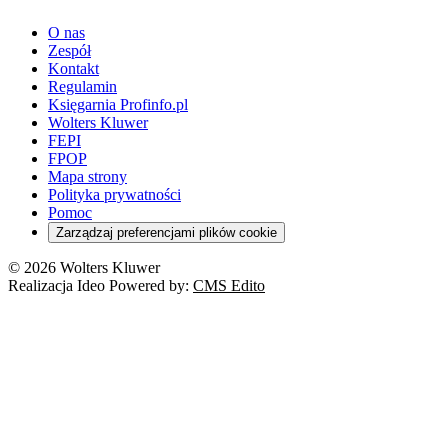
PPK
Doradca podatkowy
E-doręczenia
Zarządzanie oświatą
Finansowanie zdrowia
Finanse
Finanse samorządów
Rynek pracy
Finanse publiczne
Prawo na Oko
Prawo cywilne
O nas
Orzeczenia
Opieka zdrowotna
Prawo AI
Pomoc społeczna
Sygnaliści
Podatki i opłaty lokalne
Orzeczenia
Prawo karne
Zespół
Studenci
Zarządzanie
Budownictwo
Zamówienia publiczne
Niepełnosprawność
Podatek od spadków i darowizn
Zmiany w k.p.c.
Prawo rodzinne
Kontakt
Zawody medyczne
Środowisko
Kontrola zarządcza
Dofinansowanie do wynagrodzeń
Orzeczenia
Rynek i konsument
Regulamin
Koronawirus a prawo
Banki
Orzeczenia
Orzeczenia
KSeF
Domowe finanse
Księgarnia Profinfo.pl
Orzeczenia
Orzeczenia
Służba cywilna
Nowe uprawnienia PIP
Emerytury i renty
Wolters Kluwer
Energetyka
Wojsko
Pacjent
FEPI
ESG
Wybory
Szkoła i uczeń
FPOP
Kredyty
Turystyka
Mapa strony
Cło
Orzeczenia
Polityka prywatności
Deregulacja
RODO
Pomoc
Cyberbezpieczeństwo
Zarządzaj preferencjami plików cookie
Franczyza
Nowe technologie
© 2026 Wolters Kluwer
Prawo autorskie
Realizacja Ideo Powered by:
CMS Edito