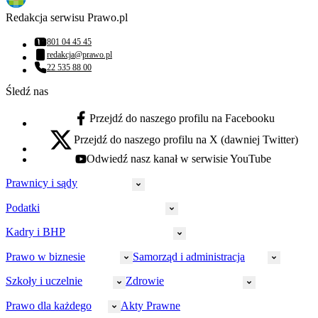
Redakcja serwisu Prawo.pl
801 04 45 45
Numer telefonu:
redakcja@prawo.pl
Adres email:
22 535 88 00
Numer telefonu:
Śledź nas
Przejdź do naszego profilu na Facebooku
facebook - otwiera się w nowej karcie
Przejdź do naszego profilu na X (dawniej Twitter)
x - otwiera się w nowej karcie
Odwiedź nasz kanał w serwisie YouTube
youtube - otwiera się w nowej karcie
Prawnicy i sądy
Podatki
Wymiar sprawiedliwości
Prawnicy
Kadry i BHP
PIT
Prokuratura
CIT
Prawo w biznesie
Samorząd i administracja
Policja
Prawo pracy
VAT
Rynek
HR
Szkoły i uczelnie
Zdrowie
Akcyza
Strefa aplikanta
Prawo gospodarcze
Samorząd terytorialny
BHP
Ordynacja
LegalTech
Małe i średnie firmy
Bezpieczeństwo publiczne
Prawo dla każdego
Akty Prawne
Ubezpieczenia społeczne
Rachunkowość
Sędziowie
Kadry w oświacie
Farmacja
Spółki
Administracja publiczna