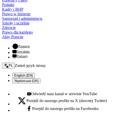
Prawnicy i sądy
Podatki
Kadry i BHP
Prawo w biznesie
Samorząd i administracja
Szkoły i uczelnie
Zdrowie
Prawo dla każdego
Akty Prawne
- otwiera się w nowej karcie
Promocje
Newsletter
Podcasty
Zmień język - bieżący:
Zmień język strony
PL
English (EN)
Українська (UA)
Odwiedź nasz kanał w serwisie YouTube
Youtube - otwiera się w nowej karcie
Przejdź do naszego profilu na X (dawniej Twitter)
X - otwiera się w nowej karcie
Przejdź do naszego profilu na Facebooku
Facebook - otwiera się w nowej karcie