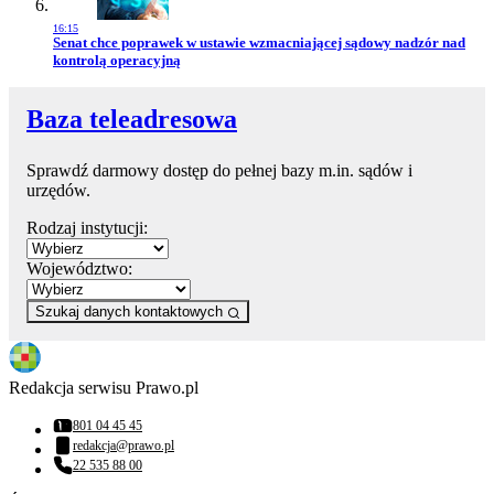
16:15
Przejdź do artykułu:
Senat chce poprawek w ustawie wzmacniającej sądowy nadzór nad
kontrolą operacyjną
Baza teleadresowa
Sprawdź darmowy dostęp do pełnej bazy m.in. sądów i
urzędów.
Rodzaj instytucji:
Województwo:
Szukaj danych kontaktowych
Redakcja serwisu Prawo.pl
801 04 45 45
Numer telefonu:
redakcja@prawo.pl
Adres email:
22 535 88 00
Numer telefonu: