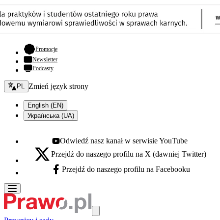
- otwiera się w nowej karcie
Promocje
Newsletter
Podcasty
Zmień język - bieżący:
Zmień język strony
PL
English (EN)
Українська (UA)
Odwiedź nasz kanał w serwisie YouTube
Youtube - otwiera się w nowej karcie
Przejdź do naszego profilu na X (dawniej Twitter)
X - otwiera się w nowej karcie
Przejdź do naszego profilu na Facebooku
Facebook - otwiera się w nowej karcie