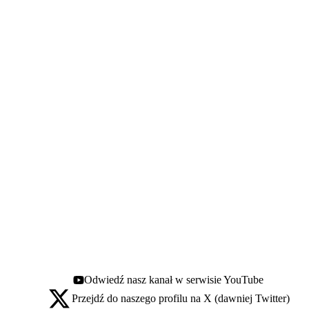
Odwiedź nasz kanał w serwisie YouTube
Youtube - otwiera się w nowej karcie
Przejdź do naszego profilu na X (dawniej Twitter)
X - otwiera się w nowej karcie