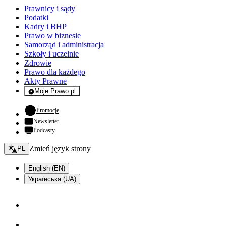
Prawnicy i sądy
Podatki
Kadry i BHP
Prawo w biznesie
Samorząd i administracja
Szkoły i uczelnie
Zdrowie
Prawo dla każdego
Akty Prawne
Moje Prawo.pl
- rejestracja i logowanie do serwisu
- otwiera się w nowej karcie
Promocje
Newsletter
Podcasty
Zmień język - bieżący:
Zmień język strony
PL
English (EN)
Українська (UA)