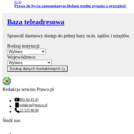
05:30
Przejdź do artykułu:
Prawo do bycia zapomnianym blokuje trudne pytania o przeszłość
Baza teleadresowa
Sprawdź darmowy dostęp do pełnej bazy m.in. sądów i urzędów.
Rodzaj instytucji:
Województwo:
Szukaj danych kontaktowych
Redakcja serwisu Prawo.pl
801 04 45 45
Numer telefonu:
redakcja@prawo.pl
Adres email:
22 535 88 00
Numer telefonu:
Śledź nas