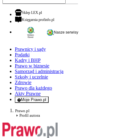
otwiera się w nowej karcie
Sklep LEX.pl
otwiera się w nowej karcie
Księgarnia profinfo.pl
Nasze serwisy
Prawnicy i sądy
Podatki
Kadry i BHP
Prawo w biznesie
Samorząd i administracja
Szkoły i uczelnie
Zdrowie
Prawo dla każdego
Akty Prawne
Moje Prawo.pl
- rejestracja i logowanie do serwisu
Prawo.pl
Profil autora