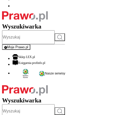
Wyszukiwarka
Szukaj
Moje Prawo.pl
- rejestracja i logowanie do serwisu
otwiera się w nowej karcie
Sklep LEX.pl
otwiera się w nowej karcie
Księgarnia profinfo.pl
Nasze serwisy
Wyszukiwarka
Szukaj