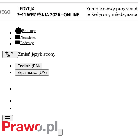
- otwiera się w nowej karcie
Promocje
Newsletter
Podcasty
Zmień język - bieżący:
Zmień język strony
PL
English (EN)
Українська (UA)