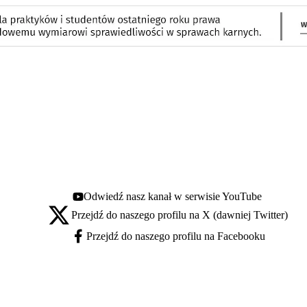
Odwiedź nasz kanał w serwisie YouTube
Youtube - otwiera się w nowej karcie
Przejdź do naszego profilu na X (dawniej Twitter)
X - otwiera się w nowej karcie
Przejdź do naszego profilu na Facebooku
Facebook - otwiera się w nowej karcie