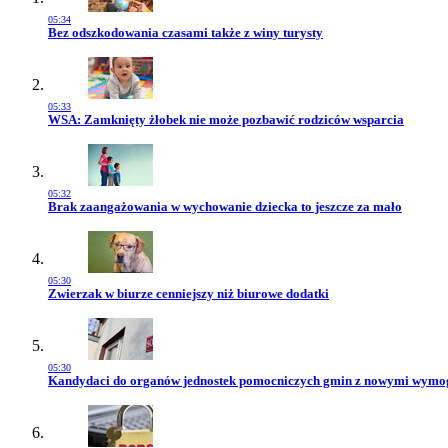
05:34
Przejdź do artykułu:
Bez odszkodowania czasami także z winy turysty
05:33
Przejdź do artykułu:
WSA: Zamknięty żłobek nie może pozbawić rodziców wsparcia
05:32
Przejdź do artykułu:
Brak zaangażowania w wychowanie dziecka to jeszcze za mało
05:30
Przejdź do artykułu:
Zwierzak w biurze cenniejszy niż biurowe dodatki
05:30
Przejdź do artykułu:
Kandydaci do organów jednostek pomocniczych gmin z nowymi wym